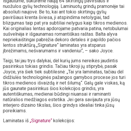
išgautume, sukūrėme naują 64 skirtingų paviršiaus ir
nuožulos gylių technologiją. Laminuotų grindų pramonėje tai
absoliuti naujovė. Be to, kai ant tokio skirtingų gylių
paviršiaus krenta šviesa, ji atspindima netolygiai, tad
blizgumas taip pat yra subtiliai nelygus kaip tikros medienos.
Kai originalias lentas apdorojame patvaria patina, netobulumai
sušvelnėja ir išgaunamas romantiškas raštas. Balta alyva
nepriekaištingai pabrėžia dekoro detales ir papildo pačios
lentos struktūrą.„Signature“ laminatas yra atsparus
įbrėžimams, nešvarumams ir vandeniui“, – sako Joyce.
Taigi, tai jau trys dalykai, dėl kurių jums nereikės jaudintis
pasirinkus tokias grindis. Tačiau tikroji jų stiprybė, pasak
Joyce, yra šiek tiek subtilesnė: „Tai yra laminatas, tačiau dėl
didžiulės technologinės pažangos gamybos procese jos turi
tikros medienos išvaizdą ir net šilumą“. Galų gale viskas, ką
jūs gaunate pasirinkus šios kolekcijos grindis, yra
autentiškumas, medienai būdingi niuansai ir raminanti
natūralios medžiagos estetika. Jei gera savijauta yra jūsų
interjero dizaino tikslas, šios grindys idealiai tinka jūsų
poreikiams.
Laminatas iš
„Signature“
kolekcijos: