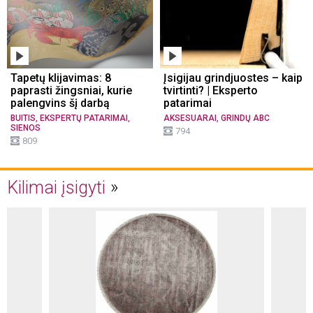
Tapetų klijavimas: 8
Įsigijau grindjuostes – kaip
paprasti žingsniai, kurie
tvirtinti? | Eksperto
palengvins šį darbą
patarimai
,
,
,
BUITIS
EKSPERTŲ PATARIMAI
AKSESUARAI
GRINDŲ ABC
SIENOS
794
809
Kilimai įsigyti