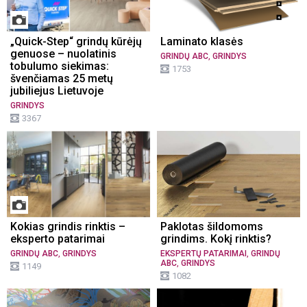
„Quick-Step“ grindų kūrėjų
Laminato klasės
genuose – nuolatinis
,
GRINDŲ ABC
GRINDYS
tobulumo siekimas:
1753
švenčiamas 25 metų
jubiliejus Lietuvoje
GRINDYS
3367
Kokias grindis rinktis –
Paklotas šildomoms
eksperto patarimai
grindims. Kokį rinktis?
,
,
GRINDŲ ABC
GRINDYS
EKSPERTŲ PATARIMAI
GRINDŲ
,
ABC
GRINDYS
1149
1082