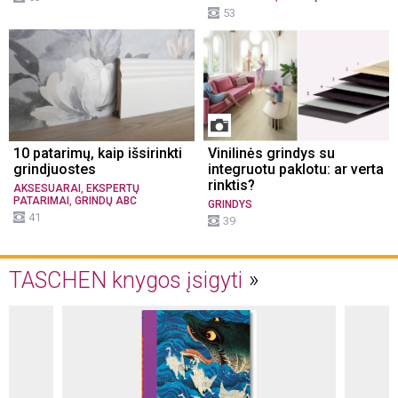
53
10 patarimų, kaip išsirinkti
Vinilinės grindys su
grindjuostes
integruotu paklotu: ar verta
rinktis?
,
AKSESUARAI
EKSPERTŲ
,
PATARIMAI
GRINDŲ ABC
GRINDYS
41
39
TASCHEN knygos įsigyti