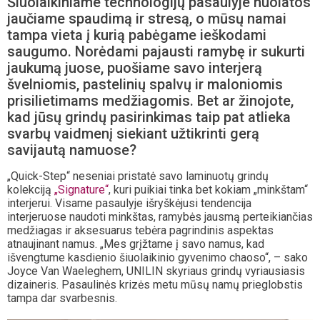
Šiuolaikiniame technologijų pasaulyje nuolatos
jaučiame spaudimą ir stresą, o mūsų namai
tampa vieta į kurią pabėgame ieškodami
saugumo. Norėdami pajausti ramybę ir sukurti
jaukumą juose, puošiame savo interjerą
švelniomis, pastelinių spalvų ir maloniomis
prisilietimams medžiagomis. Bet ar žinojote,
kad jūsų grindų pasirinkimas taip pat atlieka
svarbų vaidmenį siekiant užtikrinti gerą
savijautą namuose?
„Quick-Step“ neseniai pristatė savo laminuotų grindų
kolekciją
„Signature“
, kuri puikiai tinka bet kokiam „minkštam“
interjerui. Visame pasaulyje išryškėjusi tendencija
interjeruose naudoti minkštas, ramybės jausmą perteikiančias
medžiagas ir aksesuarus tebėra pagrindinis aspektas
atnaujinant namus. „Mes grįžtame į savo namus, kad
išvengtume kasdienio šiuolaikinio gyvenimo chaoso“, – sako
Joyce Van Waeleghem, UNILIN skyriaus grindų vyriausiasis
dizaineris. Pasaulinės krizės metu mūsų namų prieglobstis
tampa dar svarbesnis.