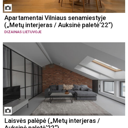
Apartamentai Vilniaus senamiestyje
(„Metų interjeras / Auksinė paletė‘22“)
DIZAINAS LIETUVOJE
Laisvės palėpė („Metų interjeras /
Auksinė paletė‘22“)