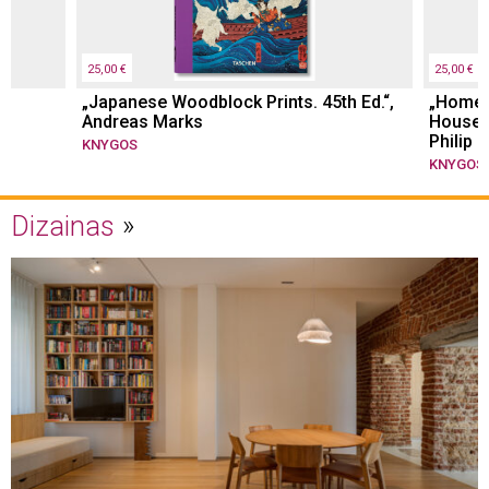
25,00 €
25,00 €
„Japanese Woodblock Prints. 45th Ed.“,
„Homes
Andreas Marks
Houses 
Philip 
KNYGOS
KNYGOS
Dizainas