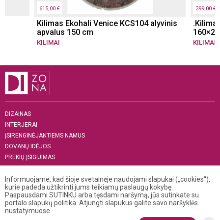
615,00 €
399,00 €
Kilimas Ekohali Venice KCS104 alyvinis
.Kilima
apvalus 150 cm
160×23
KILIMAI
KILIMAI
DIZAINAS
INTERJERAI
ĮSIRENGINĖJANTIEMS NAMUS
DOVANŲ IDĖJOS
PREKIŲ ĮSIGIJIMAS
APIE MUS
Informuojame, kad šioje svetainėje naudojami slapukai („cookies“),
„MENAS INTERJERUI 2019“
kurie padeda užtikrinti jums teikiamų paslaugų kokybę.
Paspausdami SUTINKU arba tęsdami naršymą, jūs sutinkate su
+370 521 04 141
portalo slapukų politika. Atjungti slapukus galite savo naršyklės
info@dizona.lt
nustatymuose.
Visos teisės saugomos. © 2026 DIZONA