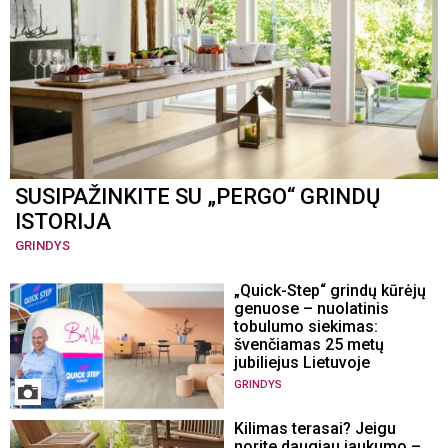
SUSIPAŽINKITE SU „PERGO“ GRINDŲ
ISTORIJA
GRINDYS
„Quick-Step“ grindų kūrėjų
genuose – nuolatinis
tobulumo siekimas:
švenčiamas 25 metų
jubiliejus Lietuvoje
GRINDYS
Kilimas terasai? Jeigu
norite daugiau jaukumo –