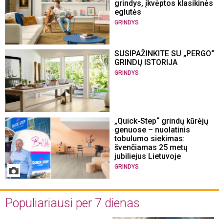
grindys, įkvėptos klasikinės
eglutės
GRINDYS
SUSIPAŽINKITE SU „PERGO“
GRINDŲ ISTORIJA
GRINDYS
„Quick-Step“ grindų kūrėjų
genuose – nuolatinis
tobulumo siekimas:
švenčiamas 25 metų
jubiliejus Lietuvoje
GRINDYS
Populiariausi per 7 dienas