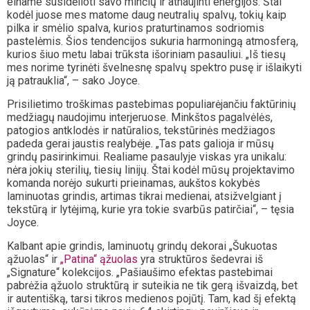
einame susidėlioti savo minčių ir atnaujinti energijos. Štai
kodėl juose mes matome daug neutralių spalvų, tokių kaip
pilka ir smėlio spalva, kurios praturtinamos sodriomis
pastelėmis. Šios tendencijos sukuria harmoningą atmosferą,
kurios šiuo metu labai trūksta išoriniam pasauliui. „Iš tiesų
mes norime tyrinėti švelnesnę spalvų spektro pusę ir išlaikyti
ją patrauklia“, – sako Joyce.
Prisilietimo troškimas pastebimas populiarėjančiu faktūrinių
medžiagų naudojimu interjeruose. Minkštos pagalvėlės,
patogios antklodės ir natūralios, tekstūrinės medžiagos
padeda gerai jaustis realybėje. „Tas pats galioja ir mūsų
grindų pasirinkimui. Realiame pasaulyje viskas yra unikalu:
nėra jokių sterilių, tiesių linijų. Štai kodėl mūsų projektavimo
komanda norėjo sukurti prieinamas, aukštos kokybės
laminuotas grindis, artimas tikrai medienai, atsižvelgiant į
tekstūrą ir lytėjimą, kurie yra tokie svarbūs patirčiai“, – tęsia
Joyce.
Kalbant apie grindis, laminuotų grindų dekorai „Šukuotas
ąžuolas“ ir
„Patina“ ąžuolas
yra struktūros šedevrai iš
„Signature“ kolekcijos. „Pašiaušimo efektas pastebimai
pabrėžia ąžuolo struktūrą ir suteikia ne tik gerą išvaizdą, bet
ir autentišką, tarsi tikros medienos pojūtį. Tam, kad šį efektą