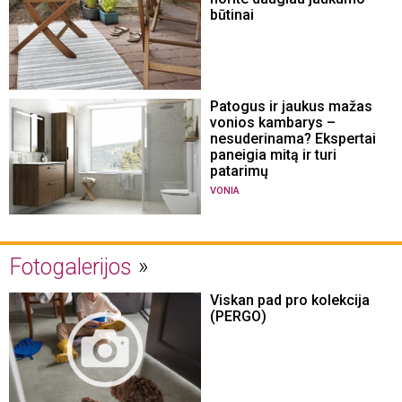
būtinai
Patogus ir jaukus mažas
vonios kambarys –
nesuderinama? Ekspertai
paneigia mitą ir turi
patarimų
VONIA
Fotogalerijos
Viskan pad pro kolekcija
(PERGO)