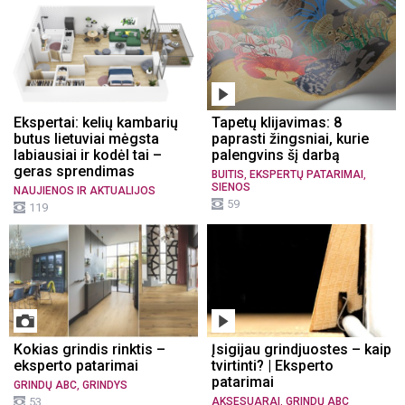
Ekspertai: kelių kambarių
Tapetų klijavimas: 8
butus lietuviai mėgsta
paprasti žingsniai, kurie
labiausiai ir kodėl tai –
palengvins šį darbą
geras sprendimas
,
,
BUITIS
EKSPERTŲ PATARIMAI
SIENOS
NAUJIENOS IR AKTUALIJOS
59
119
Kokias grindis rinktis –
Įsigijau grindjuostes – kaip
eksperto patarimai
tvirtinti? | Eksperto
patarimai
,
GRINDŲ ABC
GRINDYS
,
53
AKSESUARAI
GRINDŲ ABC