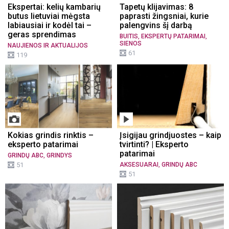
Ekspertai: kelių kambarių
Tapetų klijavimas: 8
butus lietuviai mėgsta
paprasti žingsniai, kurie
labiausiai ir kodėl tai –
palengvins šį darbą
geras sprendimas
,
,
BUITIS
EKSPERTŲ PATARIMAI
SIENOS
NAUJIENOS IR AKTUALIJOS
61
119
Kokias grindis rinktis –
Įsigijau grindjuostes – kaip
eksperto patarimai
tvirtinti? | Eksperto
patarimai
,
GRINDŲ ABC
GRINDYS
,
51
AKSESUARAI
GRINDŲ ABC
51