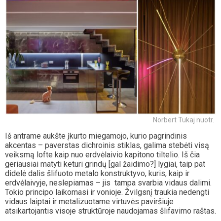
Norbert Tukaj nuotr.
Iš antrame aukšte įkurto miegamojo, kurio pagrindinis
akcentas – paverstas dichroinis stiklas, galima stebėti visą
veiksmą lofte kaip nuo erdvėlaivio kapitono tiltelio. Iš čia
geriausiai matyti keturi grindų [gal žaidimo?] lygiai, taip pat
didelė dalis šlifuoto metalo konstruktyvo, kuris, kaip ir
erdvėlaivyje, neslepiamas – jis tampa svarbia vidaus dalimi.
Tokio principo laikomasi ir vonioje. Žvilgsnį traukia nedengti
vidaus laiptai ir metalizuotame virtuvės paviršiuje
atsikartojantis visoje struktūroje naudojamas šlifavimo raštas.