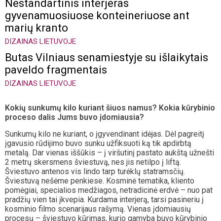
Nestandartinis interjeras
gyvenamuosiuose konteineriuose ant
marių kranto
DIZAINAS LIETUVOJE
Butas Vilniaus senamiestyje su išlaikytais
paveldo fragmentais
DIZAINAS LIETUVOJE
Kokių sunkumų kilo kuriant šiuos namus? Kokia kūrybinio
proceso dalis Jums buvo įdomiausia?
Sunkumų kilo ne kuriant, o įgyvendinant idėjas. Dėl pagreitį
įgavusio rūdijimo buvo sunku užfiksuoti ką tik apdirbtą
metalą. Dar vienas iššūkis – į viršutinį pastato aukštą užnešti
2 metrų skersmens šviestuvą, nes jis netilpo į liftą.
Šviestuvo antenos vis lindo tarp turėklų statramsčių.
Šviestuvą nešėme penkiese. Kosminė tematika, kliento
pomėgiai, specialios medžiagos, netradicinė erdvė – nuo pat
pradžių vien tai įkvepia. Kurdama interjerą, tarsi pasineriu į
kosminio filmo scenarijaus rašymą. Vienas įdomiausių
procesų – šviestuvo kūrimas, kurio gamyba buvo kūrybinio