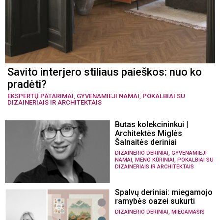
Savito interjero stiliaus paieškos: nuo ko
pradėti?
EKSPERTŲ PATARIMAI
,
GYVENAMIEJI NAMAI
,
POKALBIAI SU
DIZAINERIAIS IR ARCHITEKTAIS
Butas kolekcininkui |
Architektės Miglės
Šalnaitės deriniai
,
DIZAINERIO DERINIAI
GYVENAMIEJI
,
,
NAMAI
MENO KŪRINIAI
POKALBIAI SU
DIZAINERIAIS IR ARCHITEKTAIS
Spalvų deriniai: miegamojo
ramybės oazei sukurti
,
DIZAINERIO DERINIAI
MIEGAMASIS