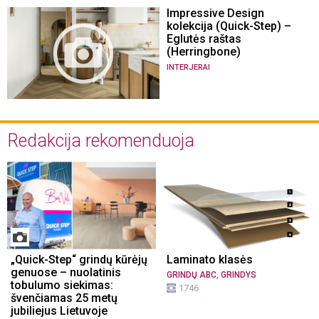
Impressive Design
kolekcija (Quick-Step) –
Eglutės raštas
(Herringbone)
INTERJERAI
Redakcija rekomenduoja
„Quick-Step“ grindų kūrėjų
Laminato klasės
genuose – nuolatinis
,
GRINDŲ ABC
GRINDYS
tobulumo siekimas:
1746
švenčiamas 25 metų
jubiliejus Lietuvoje