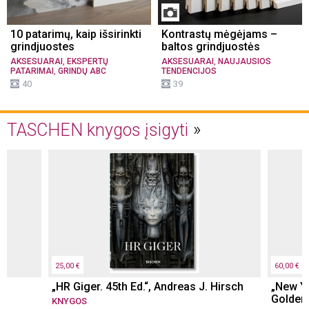
10 patarimų, kaip išsirinkti
Kontrastų mėgėjams –
grindjuostes
baltos grindjuostės
,
,
AKSESUARAI
EKSPERTŲ
AKSESUARAI
NAUJAUSIOS
,
PATARIMAI
GRINDŲ ABC
TENDENCIJOS
40
39
TASCHEN knygos įsigyti
25,00 €
60,00 €
„HR Giger. 45th Ed.“, Andreas J. Hirsch
„New Yo
Golden
KNYGOS