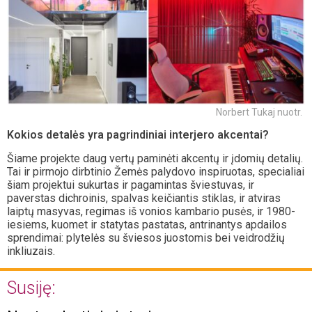
Norbert Tukaj nuotr.
Kokios detalės yra pagrindiniai interjero akcentai?
Šiame projekte daug vertų paminėti akcentų ir įdomių detalių.
Tai ir pirmojo dirbtinio Žemės palydovo inspiruotas, specialiai
šiam projektui sukurtas ir pagamintas šviestuvas, ir
paverstas dichroinis, spalvas keičiantis stiklas, ir atviras
laiptų masyvas, regimas iš vonios kambario pusės, ir 1980-
iesiems, kuomet ir statytas pastatas, antrinantys apdailos
sprendimai: plytelės su šviesos juostomis bei veidrodžių
inkliuzais.
Susiję: