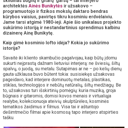
sklidinas būgnų ir gitarų garsų – tai interjero
architektės
Ainės Bunikytės
ir užsakovo –
programuotojo ir fizikos mokslų daktaro bendras
kūrybos vaisius, pavirtęs tikru kosminiu erdvėlaiviu.
Jame tarsi atgimė 1980-ieji. Apie šio unikalaus projekto
sukūrimo istoriją ir nestandartinius sprendimus kalbinu
dizainerę Ainę Bunikytę.
Kaip gimė kosminio lofto idėja? Kokia jo sukūrimo
istorija?
Savaitė iki kliento skambučio pagalvojau, kaip būtų įdomu
sukurti neįprastą dažnam lietuviui interjerą: ne šviesių, šiltų
spalvų, o juodą, su metalu. Sutapimas ar ne – po kelių dienų
gauta užklausa buvo būtent tokia: susisiekęs užsakovas
pageidavo, kad interjere dominuotų metalas, plastikas,
stiklas, technologijos ir nebūtų natūralių, šiltų medžiagų. Be
to, užsakovas turi išskirtinių pomėgių: kuria muziką, groja
būgnais ir gitaromis, domisi kovos menais ir virtualiąja
realybe, kolekcionuoja ateivių skulptūrėles, kosminės
tematikos žaidimus ir filmus. Visa tai ir aštuntojo
dešimtmečio filmai apie kosmosą tapo interjero atspirties
tašku.