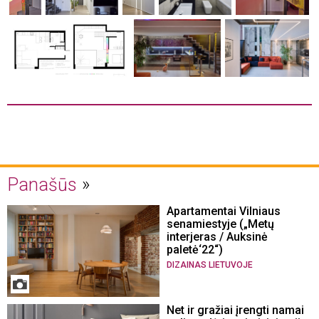
Panašūs
Apartamentai Vilniaus
senamiestyje („Metų
interjeras / Auksinė
paletė‘22“)
DIZAINAS LIETUVOJE
Net ir gražiai įrengti namai