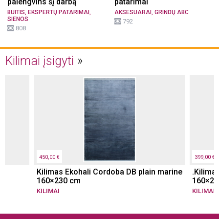
palengvins šį darbą
patarimai
,
,
,
BUITIS
EKSPERTŲ PATARIMAI
AKSESUARAI
GRINDŲ ABC
SIENOS
792
808
Kilimai įsigyti
450,00 €
399,00 €
Kilimas Ekohali Cordoba DB plain marine
.Kilima
160×230 cm
160×23
KILIMAI
KILIMAI