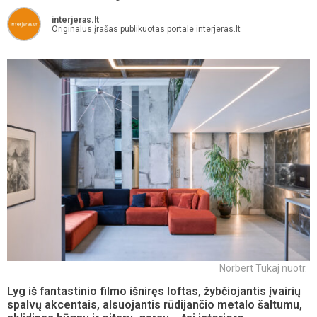
interjeras.lt
Originalus įrašas publikuotas portale interjeras.lt
Norbert Tukaj nuotr.
Lyg iš fantastinio filmo išniręs loftas, žybčiojantis įvairių
spalvų akcentais, alsuojantis rūdijančio metalo šaltumu,