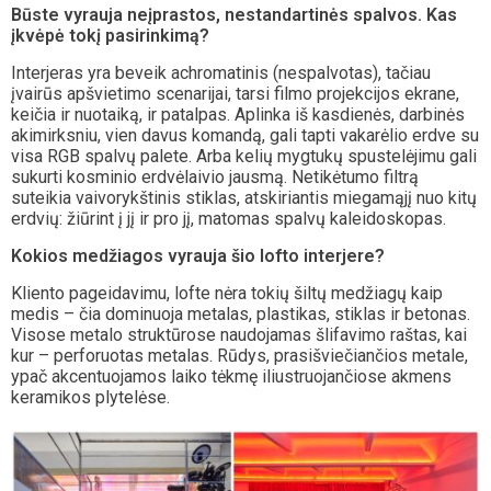
Būste vyrauja neįprastos, nestandartinės spalvos. Kas
įkvėpė tokį pasirinkimą?
Interjeras yra beveik achromatinis (nespalvotas), tačiau
įvairūs apšvietimo scenarijai, tarsi filmo projekcijos ekrane,
keičia ir nuotaiką, ir patalpas. Aplinka iš kasdienės, darbinės
akimirksniu, vien davus komandą, gali tapti vakarėlio erdve su
visa RGB spalvų palete. Arba kelių mygtukų spustelėjimu gali
sukurti kosminio erdvėlaivio jausmą. Netikėtumo filtrą
suteikia vaivorykštinis stiklas, atskiriantis miegamąjį nuo kitų
erdvių: žiūrint į jį ir pro jį, matomas spalvų kaleidoskopas.
Kokios medžiagos vyrauja šio lofto interjere?
Kliento pageidavimu, lofte nėra tokių šiltų medžiagų kaip
medis – čia dominuoja metalas, plastikas, stiklas ir betonas.
Visose metalo struktūrose naudojamas šlifavimo raštas, kai
kur – perforuotas metalas. Rūdys, prasišviečiančios metale,
ypač akcentuojamos laiko tėkmę iliustruojančiose akmens
keramikos plytelėse.