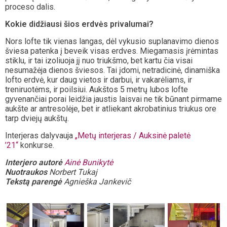
proceso dalis.
Kokie didžiausi šios erdvės privalumai?
Nors lofte tik vienas langas, dėl vykusio suplanavimo dienos
šviesa patenka į beveik visas erdves. Miegamasis įrėmintas
stiklu, ir tai izoliuoja jį nuo triukšmo, bet kartu čia visai
nesumažėja dienos šviesos. Tai įdomi, netradicinė, dinamiška
lofto erdvė, kur daug vietos ir darbui, ir vakarėliams, ir
treniruotėms, ir poilsiui. Aukštos 5 metrų lubos lofte
gyvenančiai porai leidžia jaustis laisvai ne tik būnant pirmame
aukšte ar antresolėje, bet ir atliekant akrobatinius triukus ore
tarp dviejų aukštų.
Interjeras dalyvauja
„Metų interjeras / Auksinė paletė
’21“
konkurse.
Interjero autorė
Ainė Bunikytė
Nuotraukos
Norbert Tukaj
Tekstą parengė
Agnieška Jankevič