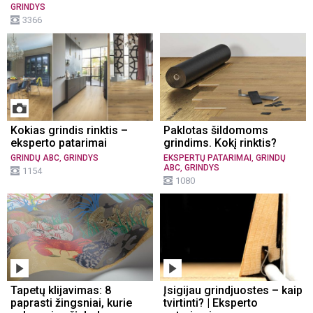
GRINDYS
3366
Kokias grindis rinktis –
Paklotas šildomoms
eksperto patarimai
grindims. Kokį rinktis?
,
,
GRINDŲ ABC
GRINDYS
EKSPERTŲ PATARIMAI
GRINDŲ
,
ABC
GRINDYS
1154
1080
Tapetų klijavimas: 8
Įsigijau grindjuostes – kaip
paprasti žingsniai, kurie
tvirtinti? | Eksperto