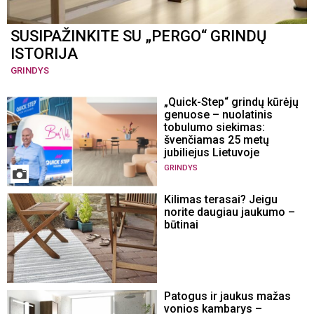
SUSIPAŽINKITE SU „PERGO“ GRINDŲ
ISTORIJA
GRINDYS
„Quick-Step“ grindų kūrėjų
genuose – nuolatinis
tobulumo siekimas:
švenčiamas 25 metų
jubiliejus Lietuvoje
GRINDYS
Kilimas terasai? Jeigu
norite daugiau jaukumo –
būtinai
Patogus ir jaukus mažas
vonios kambarys –