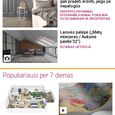
gali pradėti erzinti, jeigu jie
nepatogūs
,
EKSPERTŲ PATARIMAI
,
GYVENAMIEJI NAMAI
POKALBIAI
SU DIZAINERIAIS IR ARCHITEKTAIS
Laisvės palėpė („Metų
interjeras / Auksinė
paletė‘22“)
DIZAINAS LIETUVOJE
Populiariausi per 7 dienas