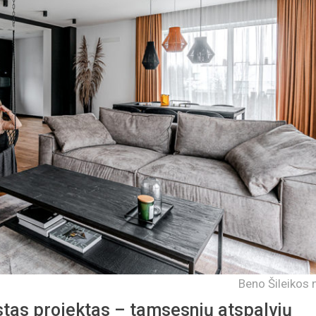
Beno Šileikos 
stas projektas – tamsesnių atspalvių