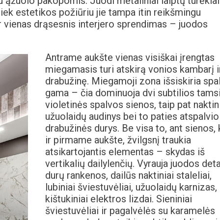
 su ąžuolo pakopomis. Juodi metaliniai laiptų turėklai
iek estetikos požiūriu jie tampa itin reikšmingu
ar vienas drąsesnis interjero sprendimas – juodos
Antrame aukšte vienas visiškai įrengtas
miegamasis turi atskirą vonios kambarį i
drabužinę. Miegamoji zona išsiskiria spa
gama – čia dominuoja dvi subtilios tamsi
violetinės spalvos sienos, taip pat naktin
užuolaidų audinys bei to paties atspalvio
drabužinės durys. Be visa to, ant sienos, 
ir pirmame aukšte, žvilgsnį traukia
atsikartojantis elementas – skydas iš
vertikalių dailylenčių. Vyrauja juodos deta
durų rankenos, dailūs naktiniai staleliai,
lubiniai šviestuvėliai, užuolaidų karnizas,
kištukiniai elektros lizdai. Sieniniai
šviestuvėliai ir pagalvėlės su karamelės