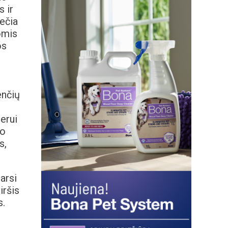
 ir
iečia
tomis
os
enčių
jerui
do
s,
arsi
iršis
s.