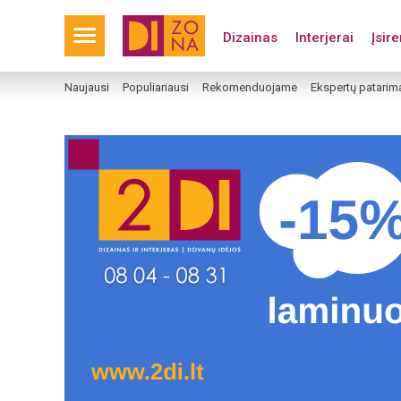
Dizainas
Interjerai
Įsir
Naujausi
Populiariausi
Rekomenduojame
Ekspertų patarim