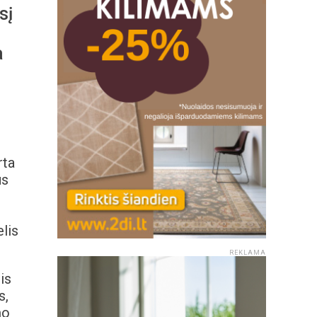
sį
a
rta
us
lis
REKLAMA
is
s,
mo