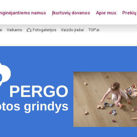
enginėjantiems namus
Įkurtuvių dovanos
Apie mus
Prekių 
ai
Vaikams
Fotogalerijos
Vaizdo įrašai
TOP’ai