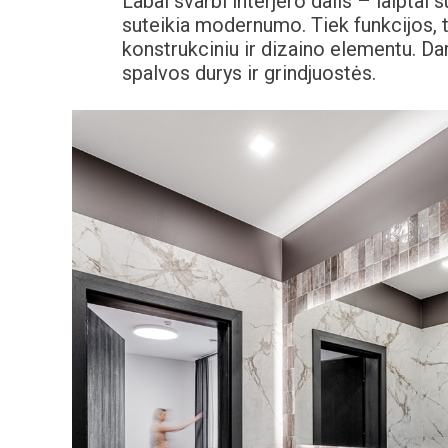
Labai svarbi interjero dalis – laiptai
suteikia modernumo. Tiek funkcijos, t
konstrukciniu ir dizaino elementu. D
spalvos durys ir grindjuostės.