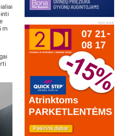
aliai
inti
e
REKLAMA
5 m
gai
rti