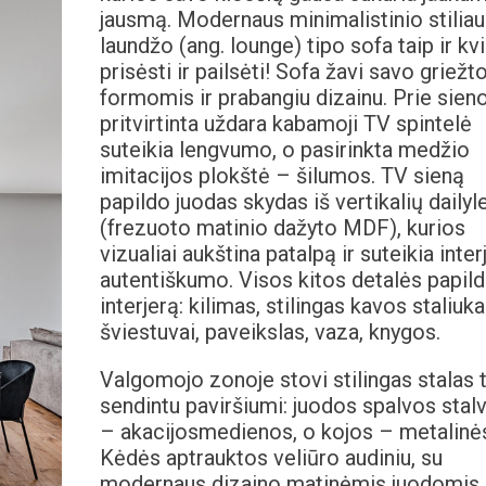
jausmą. Modernaus minimalistinio stiliaus
laundžo (ang. lounge) tipo sofa taip ir kv
prisėsti ir pailsėti! Sofa žavi savo griež
formomis ir prabangiu dizainu. Prie sien
pritvirtinta uždara kabamoji TV spintelė
suteikia lengvumo, o pasirinkta medžio
imitacijos plokštė – šilumos. TV sieną
papildo juodas skydas iš vertikalių dailyl
(frezuoto matinio dažyto MDF), kurios
vizualiai aukština patalpą ir suteikia inter
autentiškumo. Visos kitos detalės papil
interjerą: kilimas, stilingas kavos staliuka
šviestuvai, paveikslas, vaza, knygos.
Valgomojo zonoje stovi stilingas stalas t
sendintu paviršiumi: juodos spalvos stalv
– akacijosmedienos, o kojos – metalinė
Kėdės aptrauktos veliūro audiniu, su
modernaus dizaino matinėmis juodomis