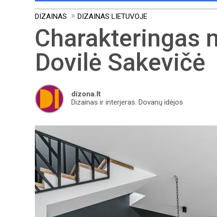
DIZAINAS
DIZAINAS LIETUVOJE
Charakteringas n
Dovilė Sakevičė
dizona.lt
Dizainas ir interjeras. Dovanų idėjos