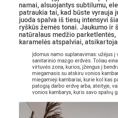
namai, alsuojantys subtilumu, ele
patraukia tai, kad būste vyrauja j
juoda spalva iš tiesų intensyvi ši
ryškūs žemės tonai. Jaukumo ir 
natūralaus medžio parketlentės, 
karamelės atspalviai, atsikartoja
Įdomus namo suplanavimas: užėjus į v
sanitarinio mazgo erdvės. Toliau eina
virtuvės zona, kurios, įžengus į bend
miegamasis su atskiru vonios kambari
miegamieji kambariai, kurie kol kas pal
patogią darbo erdvę arba, ateityje, v
vonios kambarys, kuris savo spalvų gam