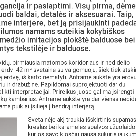
gancija ir paslaptimi. Visų pirma, dėme
uodi baldai, detalės ir aksesuarai. Taip,
ame interjere, bet ją prisijaukinti paded
šilumos namams suteikia kokybiškos
medžio imitacijos plokštė balduose bei
ntys tekstilėje ir balduose.
idų, pirmiausia matomos koridoriaus ir nedidelio
 erdvi 42 m² svetainė su valgomuoju, šiek tiek atski
rą erdvę, iš karto nematyti. Antrame aukšte yra erdv
u ir drabužine. Papildomai suprojektuoti dar du
ikti interpretacijai. Prireikus juose galima įsirengti
aikų kambarius. Antrame aukšte yra dar vienas nedide
a puikiai įsilieja į bendrą interjerą.
Svetainėje akį traukia išskirtinis supamas
krėslas bei karamelės spalvos užuolaido
kurios savo klosčių gausa sukuria jauku