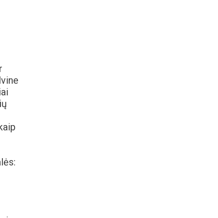
r
lvine
ai
ių
kaip
lės: