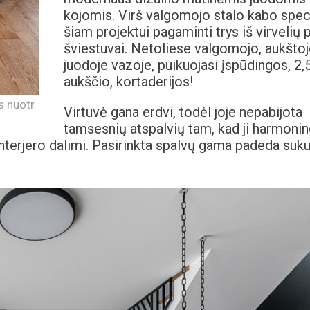
kojomis. Virš valgomojo stalo kabo speci
šiam projektui pagaminti trys iš virvelių p
šviestuvai. Netoliese valgomojo, aukštoj
juodoje vazoje, puikuojasi įspūdingos, 2,
aukščio, kortaderijos!
s nuotr.
Virtuvė gana erdvi, todėl joje nepabijota
tamsesnių atspalvių tam, kad ji harmonin
 interjero dalimi. Pasirinkta spalvų gama padeda suku