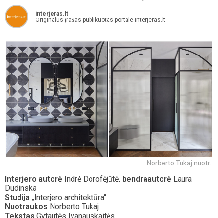
interjeras.lt
Originalus įrašas publikuotas portale interjeras.lt
Norberto Tukaj nuotr.
Interjero autorė
Indrė Dorofėjūtė,
bendraautorė
Laura
Dudinska
Studija
„Interjero architektūra“
Nuotraukos
Norberto Tukaj
Tekstas
Gytautės Ivanauskaitės