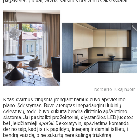
pagalvėlės, pledai, vazos, vaisinės bei vonios aksesuarai.
Norberto Tukaj nuotr.
Kitas svarbus žingsnis įrengiant namus buvo apšvietimo
plano išdėstymas. Buvo stengtasi nepadauginti lubinių
šviestuvų, todėl buvo sukurta bendra dirbtinio apšvietimo
sistema. Jai pasitelkti prožektoriai, slystančios LED juostos
bei įleidžiamieji
spot’ai
. Dekoratyvinį apšvietimą komanda
derino taip, kad jis tik papildytų interjerą ir darniai įsilietų į
bendrą vaizdą, o ne sukurtų nereikalingą triukšmą.