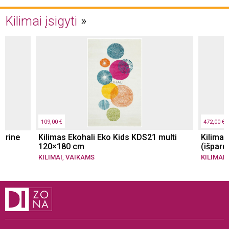
Kilimai įsigyti
109,00 €
472,00 €
arine
Kilimas Ekohali Eko Kids KDS21 multi
Kilimas
120×180 cm
(išpard
KILIMAI
,
VAIKAMS
KILIMAI