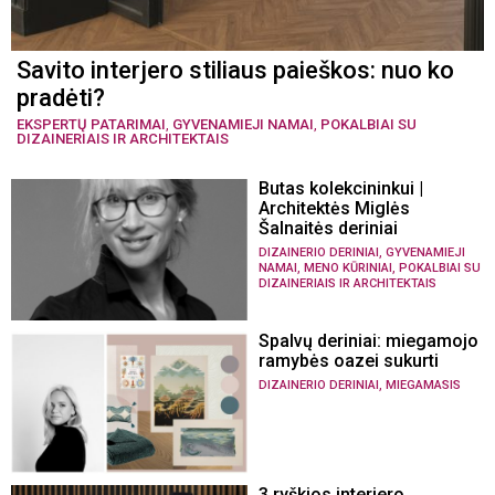
Savito interjero stiliaus paieškos: nuo ko
pradėti?
EKSPERTŲ PATARIMAI
,
GYVENAMIEJI NAMAI
,
POKALBIAI SU
DIZAINERIAIS IR ARCHITEKTAIS
Butas kolekcininkui |
Architektės Miglės
Šalnaitės deriniai
,
DIZAINERIO DERINIAI
GYVENAMIEJI
,
,
NAMAI
MENO KŪRINIAI
POKALBIAI SU
DIZAINERIAIS IR ARCHITEKTAIS
Spalvų deriniai: miegamojo
ramybės oazei sukurti
,
DIZAINERIO DERINIAI
MIEGAMASIS
3 ryškios interjero