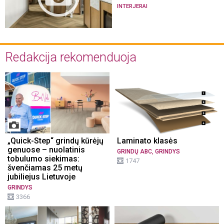
INTERJERAI
Redakcija rekomenduoja
„Quick-Step“ grindų kūrėjų
Laminato klasės
genuose – nuolatinis
,
GRINDŲ ABC
GRINDYS
tobulumo siekimas:
1747
švenčiamas 25 metų
jubiliejus Lietuvoje
GRINDYS
3366