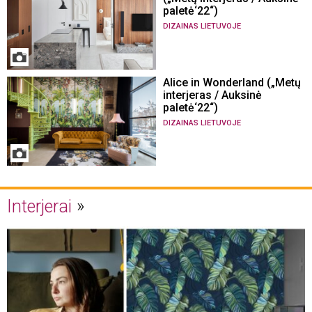
paletė‘22“)
DIZAINAS LIETUVOJE
Alice in Wonderland („Metų
interjeras / Auksinė
paletė‘22“)
DIZAINAS LIETUVOJE
Interjerai