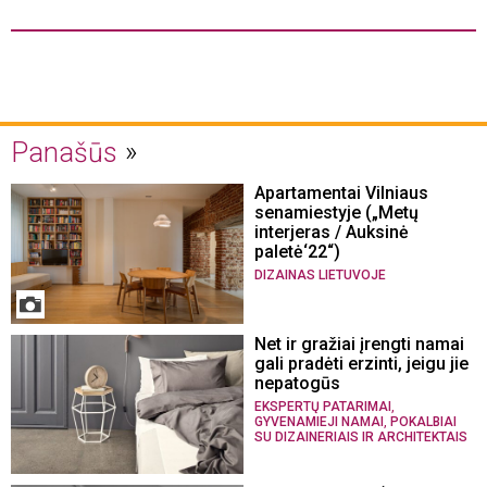
Panašūs
Apartamentai Vilniaus
senamiestyje („Metų
interjeras / Auksinė
paletė‘22“)
DIZAINAS LIETUVOJE
Net ir gražiai įrengti namai
gali pradėti erzinti, jeigu jie
nepatogūs
,
EKSPERTŲ PATARIMAI
,
GYVENAMIEJI NAMAI
POKALBIAI
SU DIZAINERIAIS IR ARCHITEKTAIS