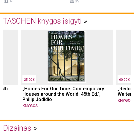
41
39
TASCHEN knygos įsigyti
25,00 €
60,00 €
45th
„Homes For Our Time. Contemporary
„Redout
Houses around the World. 45th Ed.“,
Walter 
Philip Jodidio
KNYGOS
KNYGOS
Dizainas