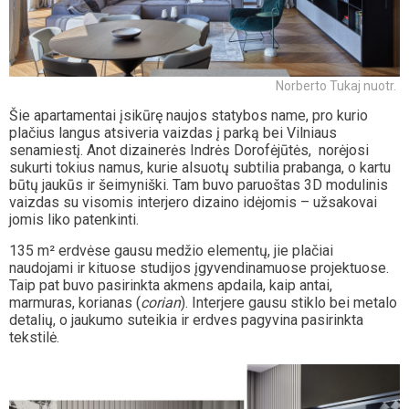
Norberto Tukaj nuotr.
Šie apartamentai įsikūrę naujos statybos name, pro kurio
plačius langus atsiveria vaizdas į parką bei Vilniaus
senamiestį. Anot dizainerės Indrės Dorofėjūtės, norėjosi
sukurti tokius namus, kurie alsuotų subtilia prabanga, o kartu
būtų jaukūs ir šeimyniški. Tam buvo paruoštas 3D modulinis
vaizdas su visomis interjero dizaino idėjomis – užsakovai
jomis liko patenkinti.
135 m² erdvėse gausu medžio elementų, jie plačiai
naudojami ir kituose studijos įgyvendinamuose projektuose.
Taip pat buvo pasirinkta akmens apdaila, kaip antai,
marmuras, korianas (
corian
). Interjere gausu stiklo bei metalo
detalių, o jaukumo suteikia ir erdves pagyvina pasirinkta
tekstilė.