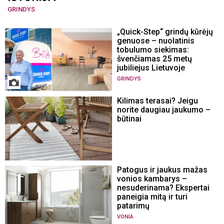
GRINDYS
„Quick-Step“ grindų kūrėjų
genuose – nuolatinis
tobulumo siekimas:
švenčiamas 25 metų
jubiliejus Lietuvoje
GRINDYS
Kilimas terasai? Jeigu
norite daugiau jaukumo –
būtinai
Patogus ir jaukus mažas
vonios kambarys –
nesuderinama? Ekspertai
paneigia mitą ir turi
patarimų
VONIA