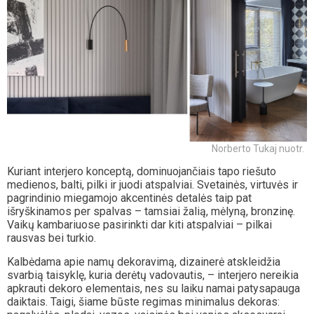
Norberto Tukaj nuotr.
Kuriant interjero konceptą, dominuojančiais tapo riešuto
medienos, balti, pilki ir juodi atspalviai. Svetainės, virtuvės ir
pagrindinio miegamojo akcentinės detalės taip pat
išryškinamos per spalvas – tamsiai žalią, mėlyną, bronzinę.
Vaikų kambariuose pasirinkti dar kiti atspalviai – pilkai
rausvas bei turkio.
Kalbėdama apie namų dekoravimą, dizainerė atskleidžia
svarbią taisyklę, kuria derėtų vadovautis, – interjero nereikia
apkrauti dekoro elementais, nes su laiku namai patysapauga
daiktais. Taigi, šiame būste regimas minimalus dekoras: