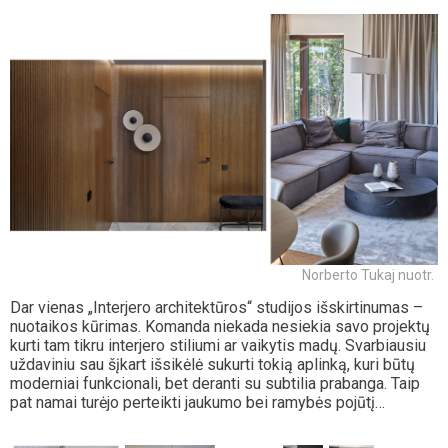
Norberto Tukaj nuotr.
Dar vienas „Interjero architektūros“ studijos išskirtinumas –
nuotaikos kūrimas. Komanda niekada nesiekia savo projektų
kurti tam tikru interjero stiliumi ar vaikytis madų. Svarbiausiu
uždaviniu sau šįkart išsikėlė sukurti tokią aplinką, kuri būtų
moderniai funkcionali, bet deranti su subtilia prabanga. Taip
pat namai turėjo perteikti jaukumo bei ramybės pojūtį…