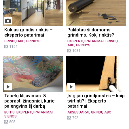
Kokias grindis rinktis –
Paklotas šildomoms
eksperto patarimai
grindims. Kokį rinktis?
,
,
GRINDŲ ABC
GRINDYS
EKSPERTŲ PATARIMAI
GRINDŲ
,
ABC
GRINDYS
1154
1081
Tapetų klijavimas: 8
Įsigijau grindjuostes – kaip
paprasti žingsniai, kurie
tvirtinti? | Eksperto
palengvins šį darbą
patarimai
,
,
,
BUITIS
EKSPERTŲ PATARIMAI
AKSESUARAI
GRINDŲ ABC
SIENOS
792
808