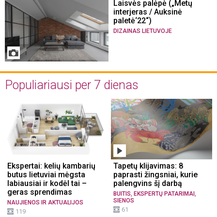
Laisvės palėpė („Metų
interjeras / Auksinė
paletė‘22“)
DIZAINAS LIETUVOJE
Populiariausi per 7 dienas
Ekspertai: kelių kambarių
Tapetų klijavimas: 8
butus lietuviai mėgsta
paprasti žingsniai, kurie
labiausiai ir kodėl tai –
palengvins šį darbą
geras sprendimas
,
,
BUITIS
EKSPERTŲ PATARIMAI
SIENOS
NAUJIENOS IR AKTUALIJOS
61
119