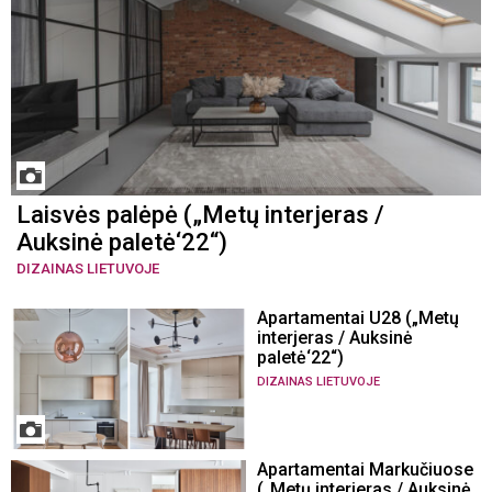
Laisvės palėpė („Metų interjeras /
Auksinė paletė‘22“)
DIZAINAS LIETUVOJE
Apartamentai U28 („Metų
interjeras / Auksinė
paletė‘22“)
DIZAINAS LIETUVOJE
Apartamentai Markučiuose
(„Metų interjeras / Auksinė