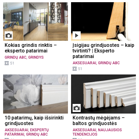
Kokias grindis rinktis –
Įsigijau grindjuostes – kaip
eksperto patarimai
tvirtinti? | Eksperto
patarimai
,
GRINDŲ ABC
GRINDYS
,
51
AKSESUARAI
GRINDŲ ABC
51
10 patarimų, kaip išsirinkti
Kontrastų mėgėjams –
grindjuostes
baltos grindjuostės
,
,
AKSESUARAI
EKSPERTŲ
AKSESUARAI
NAUJAUSIOS
,
PATARIMAI
GRINDŲ ABC
TENDENCIJOS