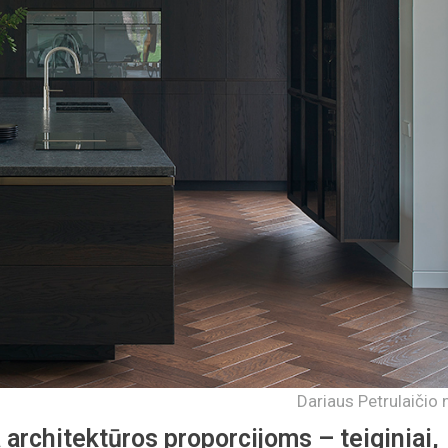
Dariaus Petrulaičio 
 architektūros proporcijoms – teiginiai,