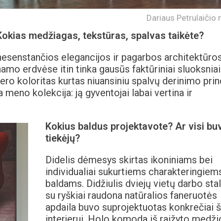
Dariaus Petrulaičio 
? Kokias medžiagas, tekstūras, spalvas taikėte?
 nesenstančios elegancijos ir pagarbos architektūro
mo erdvėse itin tinka gausūs faktūriniai sluoksniai
jero koloritas kurtas niuansiniu spalvų derinimo prin
meno kolekcija: ją gyventojai labai vertina ir
Kokius baldus projektavote? Ar visi buv
tiekėjų?
Didelis dėmesys skirtas ikoniniams bei
individualiai sukurtiems charakteringiem
baldams. Didžiulis dviejų vietų darbo sta
su ryškiai raudona natūralios faneruotės
apdaila buvo suprojektuotas konkrečiai 
interjerui. Holo komoda iš raižyto medži