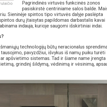
Pagrindinės virtuvės funkcinės zonos
rulaičio
pasiskirstė centriniame salos balde. Mai
iu. Sieninėje spintos tipo virtuvės dalyje paslėpta
spintos durų įtaisytas papildomas darbastalis kavai
abinama indauja, kurioje saugomi išskirtiniai indai.
s?
išmaniųjų technologijų būtų neracionalus sprendima
ų tausojimo, pavyzdžiui, išvykus iš namų puiku turėti
s ar apšvietimo sistemas. Tad ir šiame name įrengta
ietimą, grindinį šildymą, vėdinimą ir vėsinimą, aps