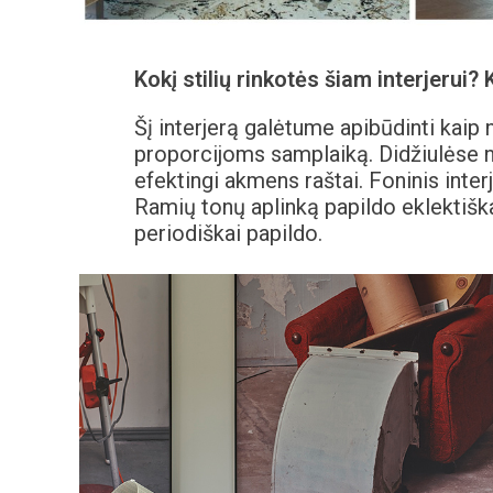
Kokį stilių rinkotės šiam interjerui
Šį interjerą galėtume apibūdinti kaip
proporcijoms samplaiką. Didžiulėse na
efektingi akmens raštai. Foninis inter
Ramių tonų aplinką papildo eklektiška 
periodiškai papildo.