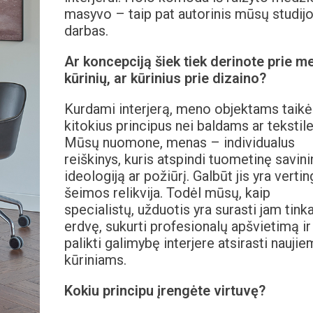
masyvo – taip pat autorinis mūsų studij
darbas.
Ar koncepciją šiek tiek derinote prie m
kūrinių, ar kūrinius prie dizaino?
Kurdami interjerą, meno objektams taik
kitokius principus nei baldams ar tekstile
Mūsų nuomone, menas – individualus
reiškinys, kuris atspindi tuometinę savin
ideologiją ar požiūrį. Galbūt jis yra vertin
šeimos relikvija. Todėl mūsų, kaip
specialistų, užduotis yra surasti jam tin
erdvę, sukurti profesionalų apšvietimą ir
palikti galimybę interjere atsirasti naujie
kūriniams.
Kokiu principu įrengėte virtuvę?