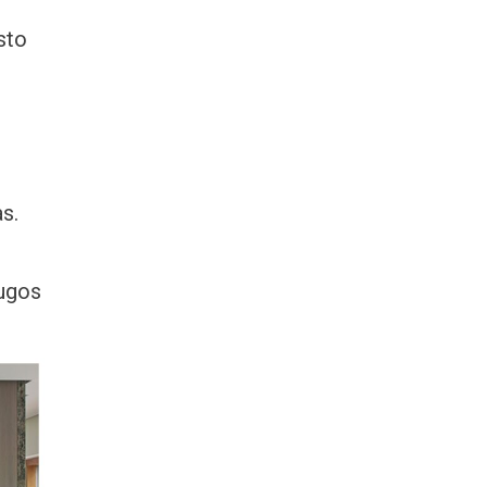
sto
s.
augos