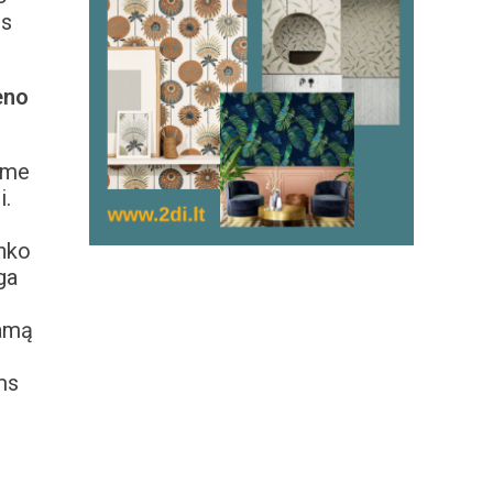
os
eno
ėme
i.
inko
ga
kamą
ms