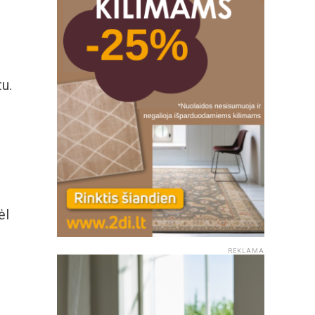
u.
ėl
REKLAMA