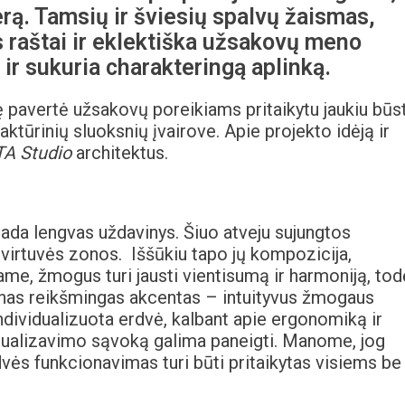
erą. Tamsių ir šviesių spalvų žaismas,
 raštai ir eklektiška užsakovų meno
 ir sukuria charakteringą aplinką.
 pavertė užsakovų poreikiams pritaikytu jaukiu būst
ktūrinių sluoksnių įvairove. Apie projekto idėją ir
A Studio
architektus.
isada lengvas uždavinys. Šiuo atveju sujungtos
 virtuvės zonos. Iššūkiu tapo jų kompozicija,
me, žmogus turi jausti vientisumą ir harmoniją, tod
vienas reikšmingas akcentas – intuityvus žmogaus
ndividualizuota erdvė, kalbant apie ergonomiką ir
vidualizavimo sąvoką galima paneigti. Manome, jog
dvės funkcionavimas turi būti pritaikytas visiems be