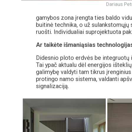
Dariaus Pet
gamybos zona įrengta ties baldo vidur
buitinė technika, o už sulankstomųjų 
ruošti. Individualiai suprojektuota pak
Ar taikėte išmaniąsias technologija
Didesnio ploto erdvės be integruotų 
Tai ypač aktualu dėl energijos ištekli
galimybę valdyti tam tikrus įrenginiu
protingo namo sistema, valdanti apšv
signalizaciją.