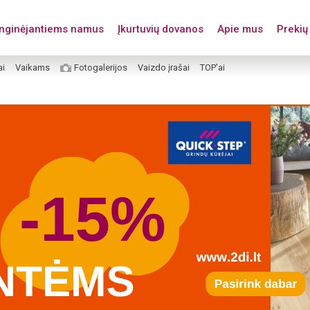
enginėjantiems namus
Įkurtuvių dovanos
Apie mus
Prekių 
ai
Vaikams
Fotogalerijos
Vaizdo įrašai
TOP’ai