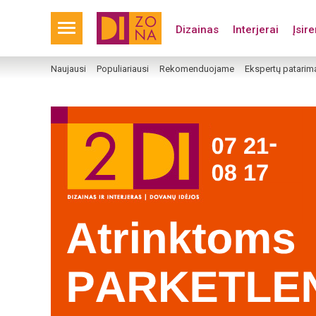
Dizainas
Interjerai
Įsir
Naujausi
Populiariausi
Rekomenduojame
Ekspertų patarim