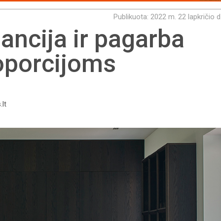
Publikuota: 2022 m. 22 lapkričio d
ancija ir pagarba
oporcijoms
.lt