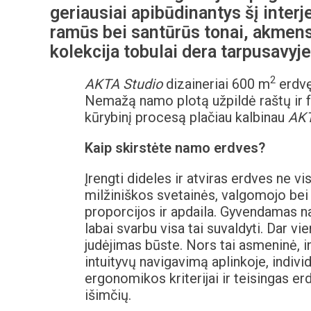
geriausiai apibūdinantys šį interj
ramūs bei santūrūs tonai, akmens
kolekcija tobulai dera tarpusavyje
2
AKTA Studio
dizaineriai 600 m
erdvę
Nemažą namo plotą užpildė raštų ir fa
kūrybinį procesą plačiau kalbinau
AKT
Kaip skirstėte namo erdves?
Įrengti dideles ir atviras erdves ne v
milžiniškos svetainės, valgomojo bei
proporcijos ir apdaila. Gyvendamas na
labai svarbu visa tai suvaldyti. Dar 
judėjimas būste. Nors tai asmeninė, i
intuityvų navigavimą aplinkoje, indi
ergonomikos kriterijai ir teisingas er
išimčių.