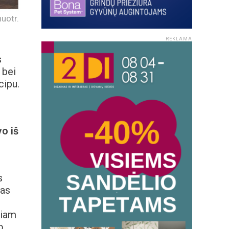
nuotr.
REKLAMA
s
 bei
cipu.
o iš
s
las
šiam
o