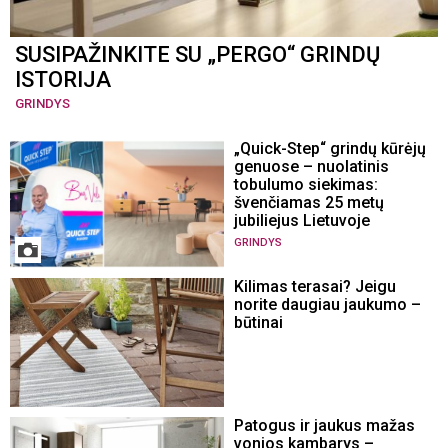
SUSIPAŽINKITE SU „PERGO“ GRINDŲ
ISTORIJA
GRINDYS
„Quick-Step“ grindų kūrėjų
genuose – nuolatinis
tobulumo siekimas:
švenčiamas 25 metų
jubiliejus Lietuvoje
GRINDYS
Kilimas terasai? Jeigu
norite daugiau jaukumo –
būtinai
Patogus ir jaukus mažas
vonios kambarys –