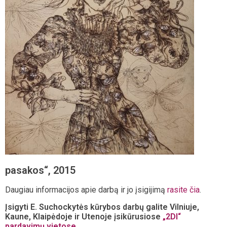
pasakos“, 2015
Daugiau informacijos apie darbą ir jo įsigijimą
rasite čia
.
Įsigyti E. Suchockytės kūrybos darbų galite Vilniuje,
Kaune, Klaipėdoje ir Utenoje įsikūrusiose
„2DI“
pardav
imų vietose
.