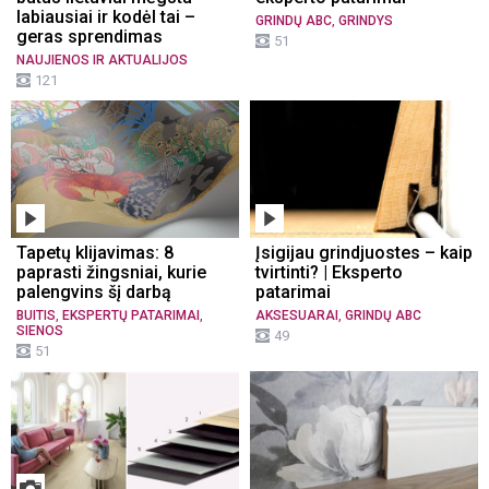
labiausiai ir kodėl tai –
,
GRINDŲ ABC
GRINDYS
geras sprendimas
51
NAUJIENOS IR AKTUALIJOS
121
Tapetų klijavimas: 8
Įsigijau grindjuostes – kaip
paprasti žingsniai, kurie
tvirtinti? | Eksperto
palengvins šį darbą
patarimai
,
,
,
BUITIS
EKSPERTŲ PATARIMAI
AKSESUARAI
GRINDŲ ABC
SIENOS
49
51