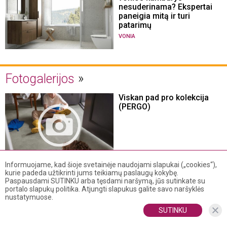
nesuderinama? Ekspertai
paneigia mitą ir turi
patarimų
VONIA
Fotogalerijos
Viskan pad pro kolekcija
(PERGO)
Informuojame, kad šioje svetainėje naudojami slapukai („cookies“),
Isefjord pad pro kolekcija
kurie padeda užtikrinti jums teikiamų paslaugų kokybę.
(PERGO)
Paspausdami SUTINKU arba tęsdami naršymą, jūs sutinkate su
portalo slapukų politika. Atjungti slapukus galite savo naršyklės
nustatymuose.
SUTINKU