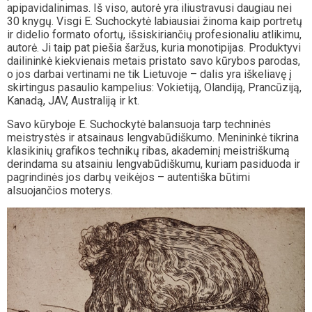
apipavidalinimas. Iš viso, autorė yra iliustravusi daugiau nei
30 knygų. Visgi E. Suchockytė labiausiai žinoma kaip portretų
ir didelio formato ofortų, išsiskiriančių profesionaliu atlikimu,
autorė. Ji taip pat piešia šaržus, kuria monotipijas. Produktyvi
dailininkė kiekvienais metais pristato savo kūrybos parodas,
o jos darbai vertinami ne tik Lietuvoje – dalis yra iškeliavę į
skirtingus pasaulio kampelius: Vokietiją, Olandiją, Prancūziją,
Kanadą, JAV, Australiją ir kt.
Savo kūryboje E. Suchockytė balansuoja tarp techninės
meistrystės ir atsainaus lengvabūdiškumo. Menininkė tikrina
klasikinių grafikos technikų ribas, akademinį meistriškumą
derindama su atsainiu lengvabūdiškumu, kuriam pasiduoda ir
pagrindinės jos darbų veikėjos – autentiška būtimi
alsuojančios moterys.