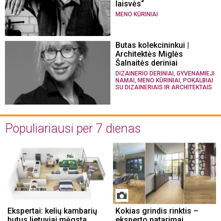
laisvės“
MENO KŪRINIAI
Butas kolekcininkui |
Architektės Miglės
Šalnaitės deriniai
,
DIZAINERIO DERINIAI
GYVENAMIEJI
,
,
NAMAI
MENO KŪRINIAI
POKALBIAI
SU DIZAINERIAIS IR ARCHITEKTAIS
Populiariausi per 7 dienas
Ekspertai: kelių kambarių
Kokias grindis rinktis –
butus lietuviai mėgsta
eksperto patarimai