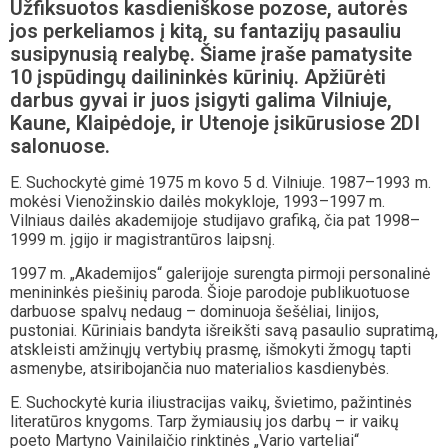
Užfiksuotos kasdieniškose pozose, autorės
jos perkeliamos į kitą, su fantazijų pasauliu
susipynusią realybę.
Šiame įraše pamatysite
10 įspūdingų dailininkės kūrinių. Apžiūrėti
darbus gyvai ir juos įsigyti galima Vilniuje,
Kaune, Klaipėdoje, ir Utenoje įsikūrusiose 2DI
salonuose.
E. Suchockytė gimė 1975 m kovo 5 d. Vilniuje. 1987–1993 m.
mokėsi Vienožinskio dailės mokykloje, 1993–1997 m.
Vilniaus dailės akademijoje studijavo grafiką, čia pat 1998–
1999 m. įgijo ir magistrantūros laipsnį.
1997 m. „Akademijos“ galerijoje surengta pirmoji personalinė
menininkės piešinių paroda. Šioje parodoje publikuotuose
darbuose spalvų nedaug – dominuoja šešėliai, linijos,
pustoniai. Kūriniais bandyta išreikšti savą pasaulio supratimą,
atskleisti amžinųjų vertybių prasmę, išmokyti žmogų tapti
asmenybe, atsiribojančia nuo materialios kasdienybės.
E. Suchockytė kuria iliustracijas vaikų, švietimo, pažintinės
literatūros knygoms. Tarp žymiausių jos darbų – ir vaikų
poeto Martyno Vainilaičio rinktinės „Vario varteliai“