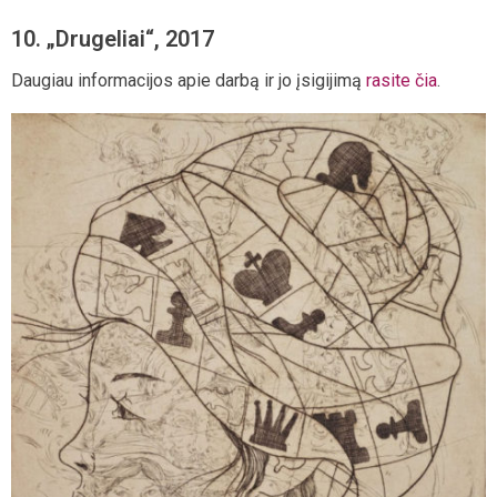
10. „Drugeliai“, 2017
Daugiau informacijos apie darbą ir jo įsigijimą
rasite čia
.