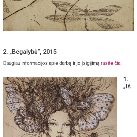
2. „Begalybė“, 2015
Daugiau informacijos apie darbą ir jo įsigijimą
rasite čia
.
1.
„Iš