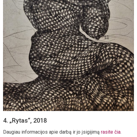
4. „Rytas“, 2018
Daugiau informacijos apie darbą ir jo įsigijimą
rasite čia
.