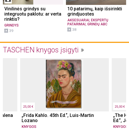
Vinilinės grindys su
10 patarimų, kaip išsirinkti
integruotu paklotu: ar verta
grindjuostes
rinktis?
,
AKSESUARAI
EKSPERTŲ
,
PATARIMAI
GRINDŲ ABC
GRINDYS
38
39
TASCHEN knygos įsigyti
25,00 €
25,00 €
dalena
„Frida Kahlo. 45th Ed.“, Luis-Martin
„The Hi
Lozano
Ed.“, J
KNYGOS
KNYGOS