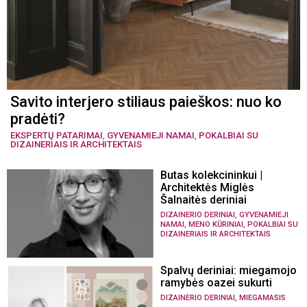
Savito interjero stiliaus paieškos: nuo ko
pradėti?
EKSPERTŲ PATARIMAI
,
GYVENAMIEJI NAMAI
,
POKALBIAI SU
DIZAINERIAIS IR ARCHITEKTAIS
Butas kolekcininkui |
Architektės Miglės
Šalnaitės deriniai
,
DIZAINERIO DERINIAI
GYVENAMIEJI
,
,
NAMAI
MENO KŪRINIAI
POKALBIAI SU
DIZAINERIAIS IR ARCHITEKTAIS
Spalvų deriniai: miegamojo
ramybės oazei sukurti
,
DIZAINERIO DERINIAI
MIEGAMASIS