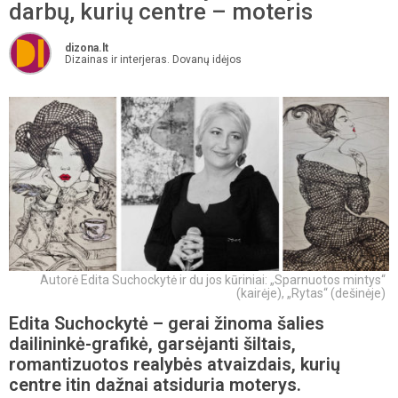
darbų, kurių centre – moteris
dizona.lt
Dizainas ir interjeras. Dovanų idėjos
Autorė Edita Suchockytė ir du jos kūriniai: „Sparnuotos mintys“
(kairėje), „Rytas“ (dešinėje)
Edita Suchockytė – gerai žinoma šalies
dailininkė-grafikė, garsėjanti šiltais,
romantizuotos realybės atvaizdais, kurių
centre itin dažnai atsiduria moterys.