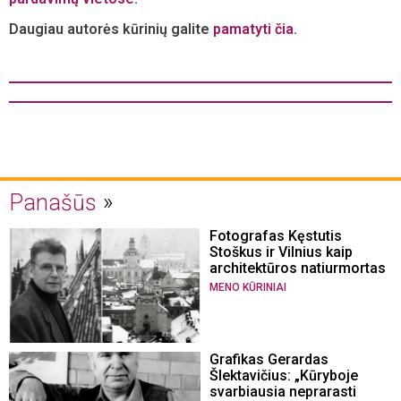
Daugiau autorės kūrinių galite
pamatyti čia
.
Panašūs
Fotografas Kęstutis
Stoškus ir Vilnius kaip
architektūros natiurmortas
MENO KŪRINIAI
Grafikas Gerardas
Šlektavičius: „Kūryboje
svarbiausia neprarasti