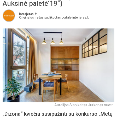
Auksinė paletė‘19“)
interjeras.lt
Originalus įrašas publikuotas portale interjeras.lt
Aurelijos Slapikaitės Jurkonės nuotr.
„Dizona“ kviečia susipažinti su konkurso „Metų