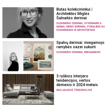
Butas kolekcininkui |
Architektės Miglės
Šalnaitės deriniai
,
DIZAINERIO DERINIAI
GYVENAMIEJI
,
,
NAMAI
MENO KŪRINIAI
POKALBIAI SU
DIZAINERIAIS IR ARCHITEKTAIS
Spalvų deriniai: miegamojo
ramybės oazei sukurti
,
DIZAINERIO DERINIAI
MIEGAMASIS
3 ryškios interjero
tendencijos, vertos
dėmesio ir 2024 metais
NAUJAUSIOS TENDENCIJOS