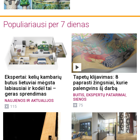
Populiariausi per 7 dienas
Ekspertai: kelių kambarių
Tapetų klijavimas: 8
butus lietuviai mėgsta
paprasti žingsniai, kurie
labiausiai ir kodėl tai –
palengvins šį darbą
geras sprendimas
,
,
BUITIS
EKSPERTŲ PATARIMAI
SIENOS
NAUJIENOS IR AKTUALIJOS
75
115