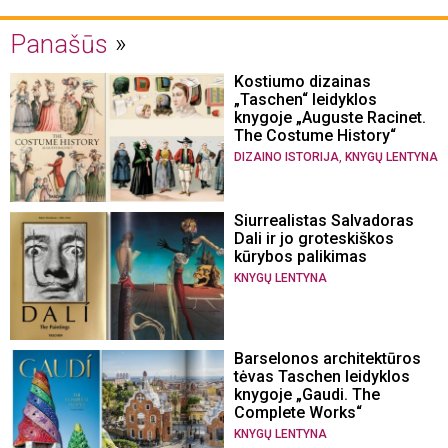
Panašūs
Kostiumo dizainas
„Taschen“ leidyklos
knygoje „Auguste Racinet.
The Costume History“
,
DIZAINO ISTORIJA
KNYGŲ LENTYNA
Siurrealistas Salvadoras
Dali ir jo groteskiškos
kūrybos palikimas
KNYGŲ LENTYNA
Barselonos architektūros
tėvas Taschen leidyklos
knygoje „Gaudi. The
Complete Works“
KNYGŲ LENTYNA