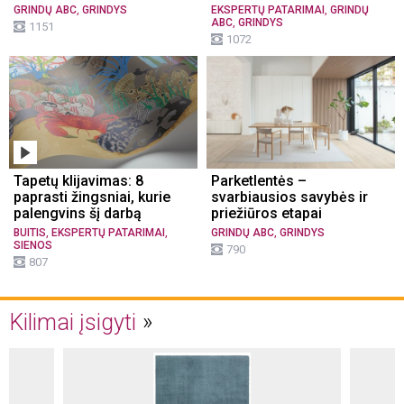
,
,
GRINDŲ ABC
GRINDYS
EKSPERTŲ PATARIMAI
GRINDŲ
,
ABC
GRINDYS
1151
1072
Tapetų klijavimas: 8
Parketlentės –
paprasti žingsniai, kurie
svarbiausios savybės ir
palengvins šį darbą
priežiūros etapai
,
,
,
BUITIS
EKSPERTŲ PATARIMAI
GRINDŲ ABC
GRINDYS
SIENOS
790
807
Kilimai įsigyti