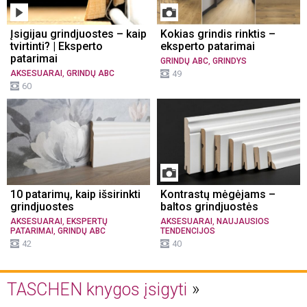
Įsigijau grindjuostes – kaip
Kokias grindis rinktis –
tvirtinti? | Eksperto
eksperto patarimai
patarimai
,
GRINDŲ ABC
GRINDYS
,
AKSESUARAI
GRINDŲ ABC
49
60
10 patarimų, kaip išsirinkti
Kontrastų mėgėjams –
grindjuostes
baltos grindjuostės
,
,
AKSESUARAI
EKSPERTŲ
AKSESUARAI
NAUJAUSIOS
,
PATARIMAI
GRINDŲ ABC
TENDENCIJOS
42
40
TASCHEN knygos įsigyti