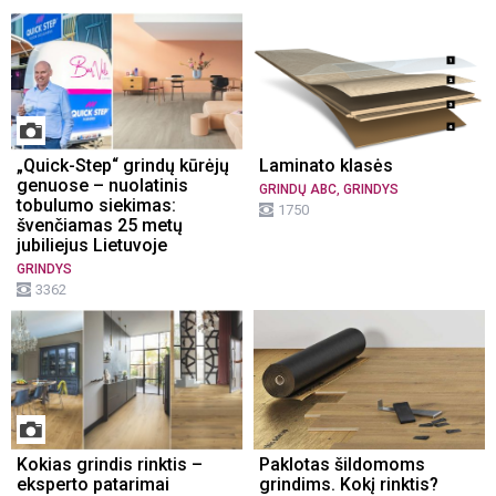
„Quick-Step“ grindų kūrėjų
Laminato klasės
genuose – nuolatinis
,
GRINDŲ ABC
GRINDYS
tobulumo siekimas:
1750
švenčiamas 25 metų
jubiliejus Lietuvoje
GRINDYS
3362
Kokias grindis rinktis –
Paklotas šildomoms
eksperto patarimai
grindims. Kokį rinktis?