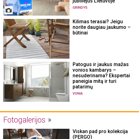
jubiliejus Lietuvoje
GRINDYS
Kilimas terasai? Jeigu
norite daugiau jaukumo –
būtinai
Patogus ir jaukus mažas
vonios kambarys –
nesuderinama? Ekspertai
paneigia mitą ir turi
patarimų
VONIA
Fotogalerijos
Viskan pad pro kolekcija
(PERGO)