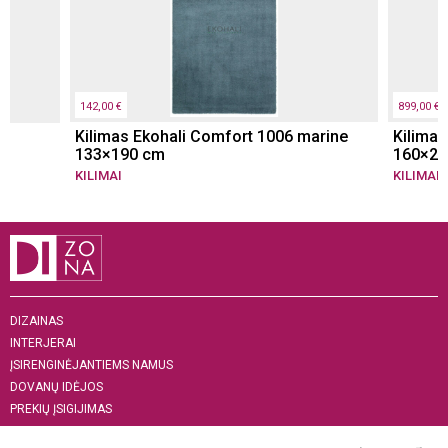
142,00 €
899,00 €
Kilimas Ekohali Comfort 1006 marine
Kilima
133×190 cm
160×23
KILIMAI
KILIMAI
DIZAINAS
INTERJERAI
ĮSIRENGINĖJANTIEMS NAMUS
DOVANŲ IDĖJOS
PREKIŲ ĮSIGIJIMAS
APIE MUS