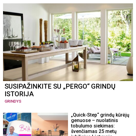
SUSIPAŽINKITE SU „PERGO“ GRINDŲ
ISTORIJA
GRINDYS
„Quick-Step“ grindų kūrėjų
genuose – nuolatinis
tobulumo siekimas:
švenčiamas 25 metų