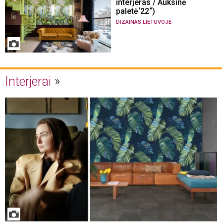
interjeras / Auksinė
paletė‘22“)
DIZAINAS LIETUVOJE
Interjerai