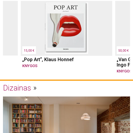
15,00 €
50,00 €
in
„Pop Art“, Klaus Honnef
„Van Go
Ingo F.
KNYGOS
KNYGOS
Dizainas