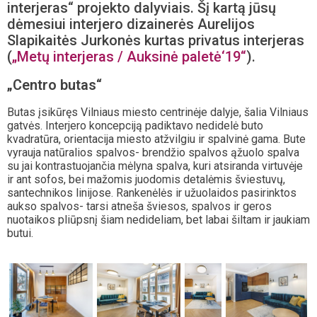
interjeras“ projekto dalyviais. Šį kartą jūsų
dėmesiui interjero dizainerės Aurelijos
Slapikaitės Jurkonės kurtas privatus interjeras
(
„Metų interjeras / Auksinė paletė‘19“
).
„Centro butas“
Butas įsikūręs Vilniaus miesto centrinėje dalyje, šalia Vilniaus
gatvės. Interjero koncepciją padiktavo nedidelė buto
kvadratūra, orientacija miesto atžvilgiu ir spalvinė gama. Bute
vyrauja natūralios spalvos- brendžio spalvos ąžuolo spalva
su jai kontrastuojančia mėlyna spalva, kuri atsiranda virtuvėje
ir ant sofos, bei mažomis juodomis detalėmis šviestuvų,
santechnikos linijose. Rankenėlės ir užuolaidos pasirinktos
aukso spalvos- tarsi atneša šviesos, spalvos ir geros
nuotaikos pliūpsnį šiam nedideliam, bet labai šiltam ir jaukiam
butui.