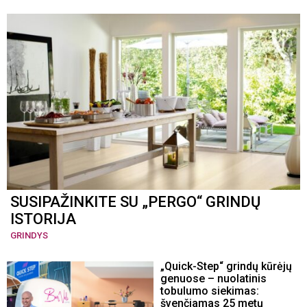
SUSIPAŽINKITE SU „PERGO“ GRINDŲ
ISTORIJA
GRINDYS
„Quick-Step“ grindų kūrėjų
genuose – nuolatinis
tobulumo siekimas:
švenčiamas 25 metų