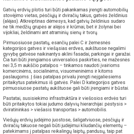
Gatvių erdvių plotis turi būti pakankamas įrengti automobilių
stovėjimo vietas, pėsčiųjų ir dviračių takus, gatvės želdinius
(alėjas). Atkreiptinas dėmesys, kad gatvių želdinius sudaro
ne tik medžių grupės ar alėjos ir krūmai, bet ir žolynai bei
vijokliai, želdinami ant atraminių sienų ir tvorų.
Pirmuosiuose pastatų, esančių palei C ir žemesnės
kategorijos gatves ir viešąsias erdves, aukštuose negalimi
gyvybę gatvėse naikinantys aklini fasadai, parkingai ir garažai.
Čia turi būti įrengiamos universalios paskirties, ne mažesnės
nei 3,5 m aukščio patalpos – tinkamos naudoti įvairioms
komercinėms, socialinėms, visuomeninėms ir kitoms
paslaugoms. Į šias patalpas privalu įrengti neįgaliesiems
pritaikytus patekimus iš gatvės. Palei D kategorijos gatves
pirmuosiuose pastatų aukštuose gali būti įrengiami ir būstai.
Pastatai, susisiekimo infrastruktūra ir viešosios erdvės turi
būti pritaikytos tokiai judumo dalyvių hierarchijai: pėstysis >
dviratininkas > viešasis transportas > automobilis.
Viešųjų erdvių judėjimo juostose, šaligatviuose, pėsčiųjų ir
dviračių takuose negali būti judėjimui kliudančių elementų –
patekimams į patalpas reikalingų laiptų, pandusų, taip pat