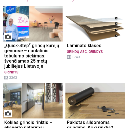
„Quick-Step“ grindų kūrėjų
Laminato klasės
genuose – nuolatinis
,
GRINDŲ ABC
GRINDYS
tobulumo siekimas:
1749
švenčiamas 25 metų
jubiliejus Lietuvoje
GRINDYS
3363
Kokias grindis rinktis –
Paklotas šildomoms
eksperto patarimai
grindims. Kokį rinktis?