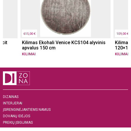
615,00 €
109,00 €
acit
Kilimas Ekohali Venice KCS104 alyvinis
Kilimas
apvalus 150 cm
120×18
KILIMAI
KILIMAI
,
DIZAINAS
INTERJERAI
ĮSIRENGINĖJANTIEMS NAMUS
DOVANŲ IDĖJOS
PREKIŲ ĮSIGIJIMAS
APIE MUS