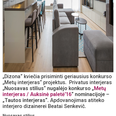
„Dizona“ kviečia prisiminti geriausius konkurso
„Metų interjeras“ projektus. Privatus interjeras
„
Nuosavas stilius
“
nugalėjo konkurso „
Metų
interjeras / Auksinė paletė’16
“ nominacijoje –
„Tautos interjeras“.
Apdovanojimas atiteko
interjero dizainerei Beatai Senkevič.
Nuosavas stilius