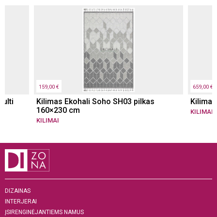
159,00 €
659,00 €
ulti
Kilimas Ekohali Soho SH03 pilkas
Kilimas
160×230 cm
KILIMAI
KILIMAI
DIZAINAS
INTERJERAI
ĮSIRENGINĖJANTIEMS NAMUS