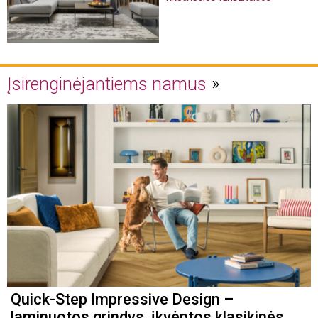
Įsirenginėjantiems namus
Quick-Step Impressive Design –
laminuotos grindys, įkvėptos klasikinės