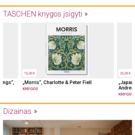
TASCHEN knygos įsigyti
15,00 €
25,00 €
tings“,
„Morris“, Charlotte & Peter Fiell
„Japane
Andrea
KNYGOS
KNYGOS
Dizainas