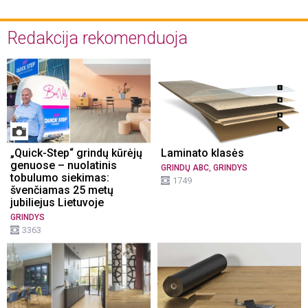
Redakcija rekomenduoja
„Quick-Step“ grindų kūrėjų
Laminato klasės
genuose – nuolatinis
,
GRINDŲ ABC
GRINDYS
tobulumo siekimas:
1749
švenčiamas 25 metų
jubiliejus Lietuvoje
GRINDYS
3363