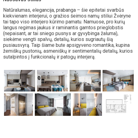
Natūralumas, elegancija, prabanga – šie epitetai svarbūs
kiekvienam interjerui, o gražios šeimos namų stiliui Žvėryne
tai tapo viso interjero kūrimo pamatu. Namuose, pro kurių
langus regimas jaukus ir raminantis gamtos prieglobstis
(nepaisant, ar tai sniego pusnys ar gyvybinga žaluma),
siekėme vengti spalvų, detalių, kurios sugriautų šią
pusiausvyrą. Taip šiame bute apsigyveno romantika, kupina
žemiškų pustonių, asmeniškų ir sentimentalių detalių, kurios
sutalpintos į funkcionalų ir patogų interjerą.