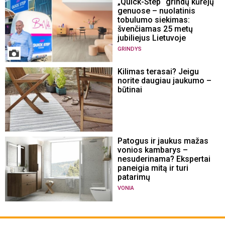
„Quick-Step“ grindų kūrėjų
genuose – nuolatinis
tobulumo siekimas:
švenčiamas 25 metų
jubiliejus Lietuvoje
GRINDYS
Kilimas terasai? Jeigu
norite daugiau jaukumo –
būtinai
Patogus ir jaukus mažas
vonios kambarys –
nesuderinama? Ekspertai
paneigia mitą ir turi
patarimų
VONIA