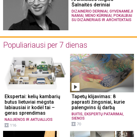
Šalnaitės deriniai
,
DIZAINERIO DERINIAI
GYVENAMIEJI
,
,
NAMAI
MENO KŪRINIAI
POKALBIAI
SU DIZAINERIAIS IR ARCHITEKTAIS
Populiariausi per 7 dienas
Ekspertai: kelių kambarių
Tapetų klijavimas: 8
butus lietuviai mėgsta
paprasti žingsniai, kurie
labiausiai ir kodėl tai –
palengvins šį darbą
geras sprendimas
,
,
BUITIS
EKSPERTŲ PATARIMAI
SIENOS
NAUJIENOS IR AKTUALIJOS
70
116