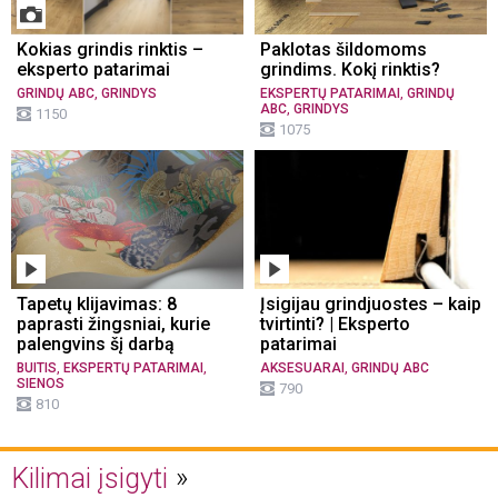
Kokias grindis rinktis –
Paklotas šildomoms
eksperto patarimai
grindims. Kokį rinktis?
,
,
GRINDŲ ABC
GRINDYS
EKSPERTŲ PATARIMAI
GRINDŲ
,
ABC
GRINDYS
1150
1075
Tapetų klijavimas: 8
Įsigijau grindjuostes – kaip
paprasti žingsniai, kurie
tvirtinti? | Eksperto
palengvins šį darbą
patarimai
,
,
,
BUITIS
EKSPERTŲ PATARIMAI
AKSESUARAI
GRINDŲ ABC
SIENOS
790
810
Kilimai įsigyti