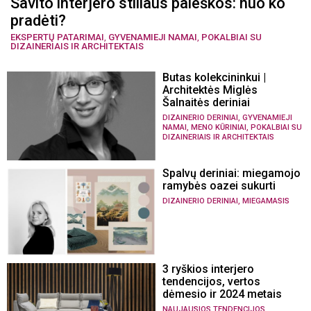
Savito interjero stiliaus paieškos: nuo ko
pradėti?
EKSPERTŲ PATARIMAI
,
GYVENAMIEJI NAMAI
,
POKALBIAI SU
DIZAINERIAIS IR ARCHITEKTAIS
Butas kolekcininkui |
Architektės Miglės
Šalnaitės deriniai
,
DIZAINERIO DERINIAI
GYVENAMIEJI
,
,
NAMAI
MENO KŪRINIAI
POKALBIAI SU
DIZAINERIAIS IR ARCHITEKTAIS
Spalvų deriniai: miegamojo
ramybės oazei sukurti
,
DIZAINERIO DERINIAI
MIEGAMASIS
3 ryškios interjero
tendencijos, vertos
dėmesio ir 2024 metais
NAUJAUSIOS TENDENCIJOS