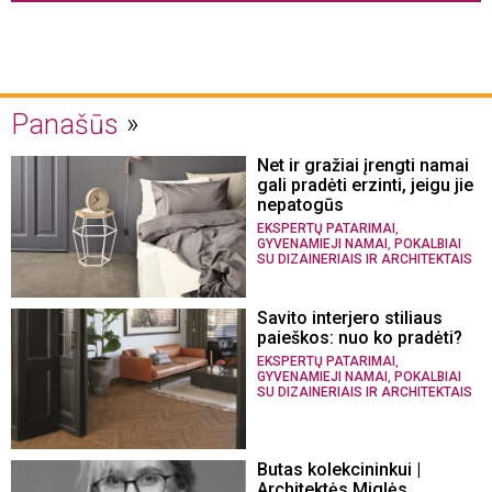
Panašūs
Net ir gražiai įrengti namai
gali pradėti erzinti, jeigu jie
nepatogūs
,
EKSPERTŲ PATARIMAI
,
GYVENAMIEJI NAMAI
POKALBIAI
SU DIZAINERIAIS IR ARCHITEKTAIS
Savito interjero stiliaus
paieškos: nuo ko pradėti?
,
EKSPERTŲ PATARIMAI
,
GYVENAMIEJI NAMAI
POKALBIAI
SU DIZAINERIAIS IR ARCHITEKTAIS
Butas kolekcininkui |
Architektės Miglės