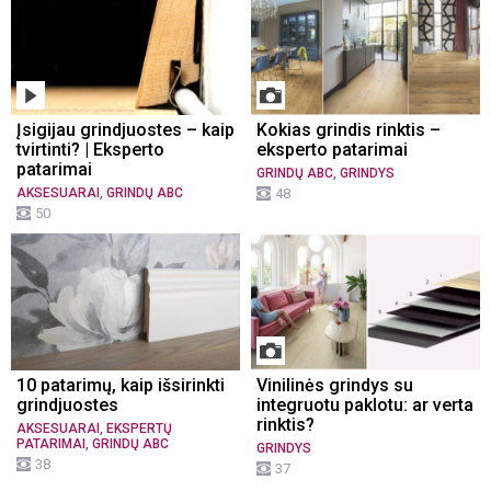
Įsigijau grindjuostes – kaip
Kokias grindis rinktis –
tvirtinti? | Eksperto
eksperto patarimai
patarimai
,
GRINDŲ ABC
GRINDYS
,
AKSESUARAI
GRINDŲ ABC
48
50
10 patarimų, kaip išsirinkti
Vinilinės grindys su
grindjuostes
integruotu paklotu: ar verta
rinktis?
,
AKSESUARAI
EKSPERTŲ
,
PATARIMAI
GRINDŲ ABC
GRINDYS
38
37