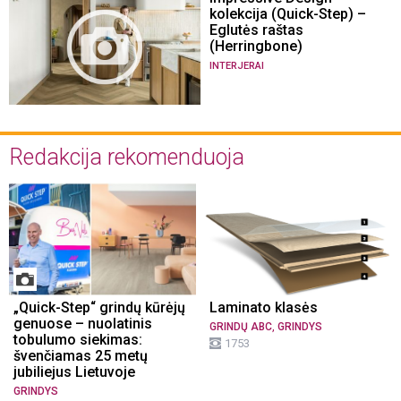
kolekcija (Quick-Step) –
Eglutės raštas
(Herringbone)
INTERJERAI
Redakcija rekomenduoja
„Quick-Step“ grindų kūrėjų
Laminato klasės
genuose – nuolatinis
,
GRINDŲ ABC
GRINDYS
tobulumo siekimas:
1753
švenčiamas 25 metų
jubiliejus Lietuvoje
GRINDYS