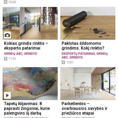
3368
Kokias grindis rinktis –
Paklotas šildomoms
eksperto patarimai
grindims. Kokį rinktis?
,
,
GRINDŲ ABC
GRINDYS
EKSPERTŲ PATARIMAI
GRINDŲ
,
ABC
GRINDYS
1150
1081
Tapetų klijavimas: 8
Parketlentės –
paprasti žingsniai, kurie
svarbiausios savybės ir
palengvins šį darbą
priežiūros etapai