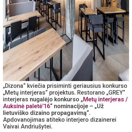
„Dizona“ kviečia prisiminti geriausius konkurso
„Metų interjeras“ projektus. Restorano „GREY“
interjeras
nugalėjo konkurso „
Metų interjeras /
Auksinė paletė’16
“ nominacijoje – „Už
lietuviško dizaino propagavimą“.
Apdovanojimas atiteko interjero dizainerei
Vaivai Andriušytei.