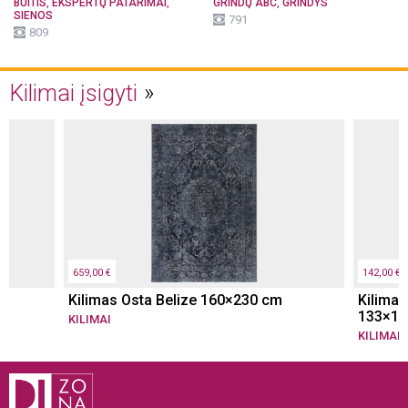
,
,
,
BUITIS
EKSPERTŲ PATARIMAI
GRINDŲ ABC
GRINDYS
SIENOS
791
809
Kilimai įsigyti
659,00 €
142,00 €
Kilimas Osta Belize 160×230 cm
Kilimas
133×19
KILIMAI
KILIMAI