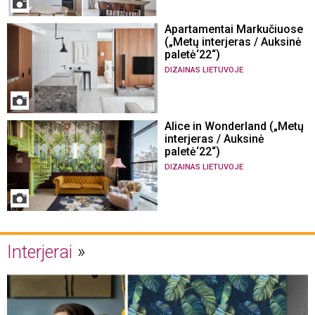
Apartamentai Markučiuose
(„Metų interjeras / Auksinė
paletė‘22“)
DIZAINAS LIETUVOJE
Alice in Wonderland („Metų
interjeras / Auksinė
paletė‘22“)
DIZAINAS LIETUVOJE
Interjerai