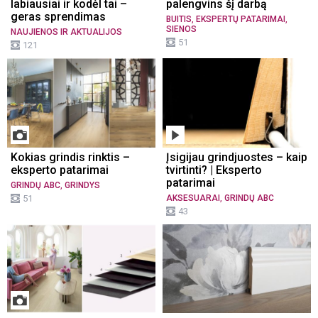
labiausiai ir kodėl tai –
palengvins šį darbą
geras sprendimas
,
,
BUITIS
EKSPERTŲ PATARIMAI
SIENOS
NAUJIENOS IR AKTUALIJOS
51
121
Kokias grindis rinktis –
Įsigijau grindjuostes – kaip
eksperto patarimai
tvirtinti? | Eksperto
patarimai
,
GRINDŲ ABC
GRINDYS
,
51
AKSESUARAI
GRINDŲ ABC
43