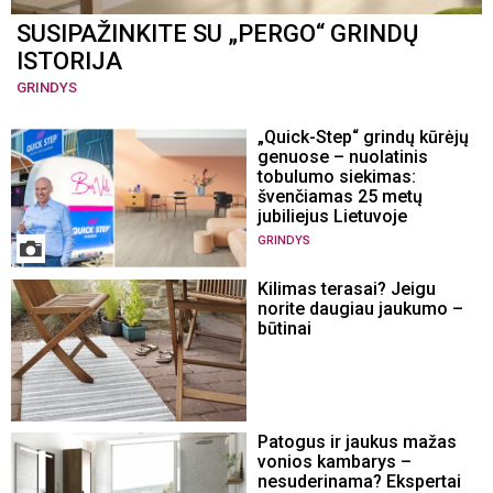
SUSIPAŽINKITE SU „PERGO“ GRINDŲ
ISTORIJA
GRINDYS
„Quick-Step“ grindų kūrėjų
genuose – nuolatinis
tobulumo siekimas:
švenčiamas 25 metų
jubiliejus Lietuvoje
GRINDYS
Kilimas terasai? Jeigu
norite daugiau jaukumo –
būtinai
Patogus ir jaukus mažas
vonios kambarys –
nesuderinama? Ekspertai