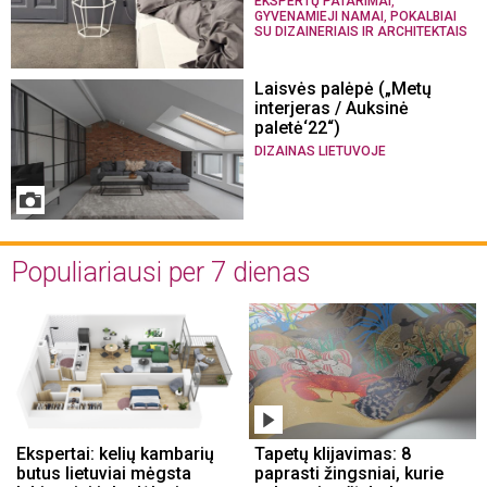
,
EKSPERTŲ PATARIMAI
,
GYVENAMIEJI NAMAI
POKALBIAI
SU DIZAINERIAIS IR ARCHITEKTAIS
Laisvės palėpė („Metų
interjeras / Auksinė
paletė‘22“)
DIZAINAS LIETUVOJE
Populiariausi per 7 dienas
Ekspertai: kelių kambarių
Tapetų klijavimas: 8
butus lietuviai mėgsta
paprasti žingsniai, kurie