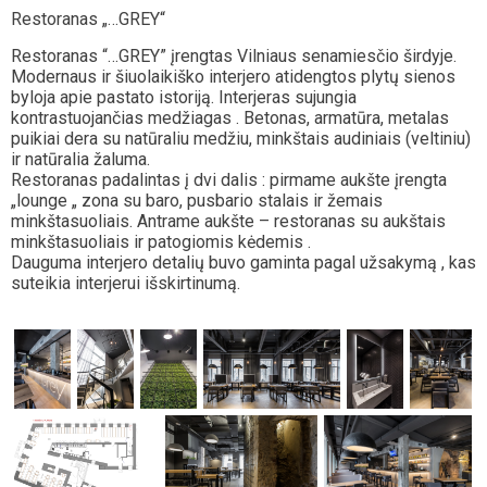
Restoranas „…GREY“
Restoranas “…GREY” įrengtas Vilniaus senamiesčio širdyje.
Modernaus ir šiuolaikiško interjero atidengtos plytų sienos
byloja apie pastato istoriją. Interjeras sujungia
kontrastuojančias medžiagas . Betonas, armatūra, metalas
puikiai dera su natūraliu medžiu, minkštais audiniais (veltiniu)
ir natūralia žaluma.
Restoranas padalintas į dvi dalis : pirmame aukšte įrengta
„lounge „ zona su baro, pusbario stalais ir žemais
minkštasuoliais. Antrame aukšte – restoranas su aukštais
minkštasuoliais ir patogiomis kėdemis .
Dauguma interjero detalių buvo gaminta pagal užsakymą , kas
suteikia interjerui išskirtinumą.