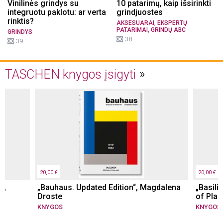
Vinilinės grindys su
10 patarimų, kaip išsirinkti
integruotu paklotu: ar verta
grindjuostes
rinktis?
,
AKSESUARAI
EKSPERTŲ
,
PATARIMAI
GRINDŲ ABC
GRINDYS
38
39
TASCHEN knygos įsigyti
20,00 €
20,00 €
“,
„Bauhaus. Updated Edition“, Magdalena
„Basili
Droste
of Plan
KNYGOS
KNYGOS