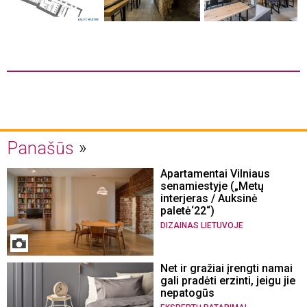
Panašūs
Apartamentai Vilniaus
senamiestyje („Metų
interjeras / Auksinė
paletė‘22“)
DIZAINAS LIETUVOJE
Net ir gražiai įrengti namai
gali pradėti erzinti, jeigu jie
nepatogūs