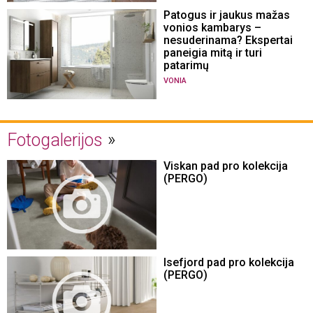
Patogus ir jaukus mažas
vonios kambarys –
nesuderinama? Ekspertai
paneigia mitą ir turi
patarimų
VONIA
Fotogalerijos
Viskan pad pro kolekcija
(PERGO)
Isefjord pad pro kolekcija
(PERGO)