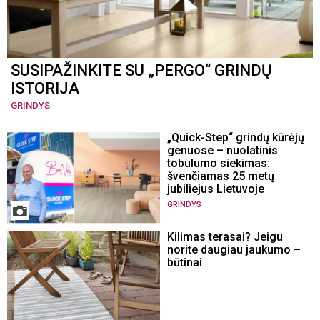
SUSIPAŽINKITE SU „PERGO“ GRINDŲ
ISTORIJA
GRINDYS
„Quick-Step“ grindų kūrėjų
genuose – nuolatinis
tobulumo siekimas:
švenčiamas 25 metų
jubiliejus Lietuvoje
GRINDYS
Kilimas terasai? Jeigu
norite daugiau jaukumo –
būtinai