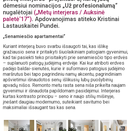
dėmesiui nominacijos
„Už profesionalumą
“
nugalėtojai
(„Metų interjeras / Auksinė
paletė‘17“)
. Apdovanojimas atiteko Kristinai
Lastauskaitei Pundei.
„Senamiesčio apartamentai“
Kuriant interjerą buvo svarbu išsaugoti tai, kas išlikę
gražiausio sena ir pritaikyti šiuolaikiniam patogiam gyvenimui,
kad tai pasiekti teko prisitaikyti prie senamiesčio tipo erdvės
– suplanuoti patogų judėjimą erdvėje. Kai kur atriboti erdves
padėjo baldai-sienutės, kurie ir suformavo patogius judėjimo
maršrutus bei tapo pagrindiniu namų akcentu, pagrindiniam
apšvietimui išnaudotos senų išlikusių lubų puošybinių
apvadų nišos. Remonto metu rasta sena niša prikelta naujam
gyvenimui ir išnaudota papildomam pasidėjimui. Interjeras
kurtas kontrasto principu – seno ir naujo stilių mišinyje,
įnešant daugiau modernumo, suteikiant savitumo bei
maksimaliai išsaugant tas kas sena.