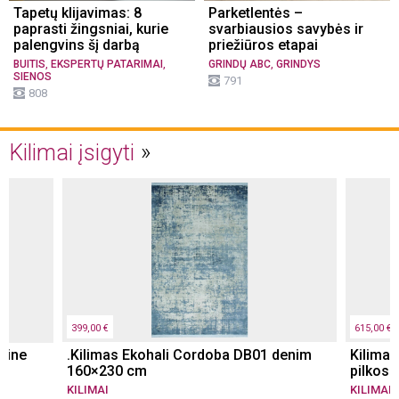
Tapetų klijavimas: 8
Parketlentės –
paprasti žingsniai, kurie
svarbiausios savybės ir
palengvins šį darbą
priežiūros etapai
,
,
,
BUITIS
EKSPERTŲ PATARIMAI
GRINDŲ ABC
GRINDYS
SIENOS
791
808
Kilimai įsigyti
399,00 €
615,00 €
rine
.Kilimas Ekohali Cordoba DB01 denim
Kilimas
160×230 cm
pilkos 
KILIMAI
KILIMAI