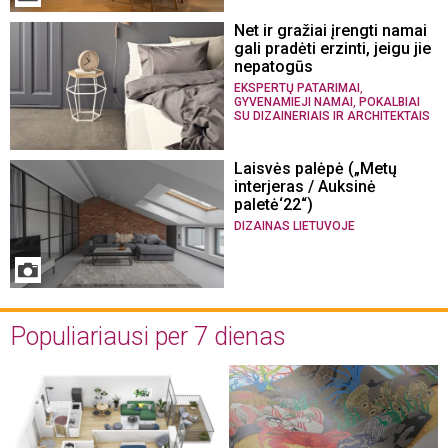
Net ir gražiai įrengti namai
gali pradėti erzinti, jeigu jie
nepatogūs
,
EKSPERTŲ PATARIMAI
,
GYVENAMIEJI NAMAI
POKALBIAI
SU DIZAINERIAIS IR ARCHITEKTAIS
Laisvės palėpė („Metų
interjeras / Auksinė
paletė‘22“)
DIZAINAS LIETUVOJE
Populiariausi per 7 dienas