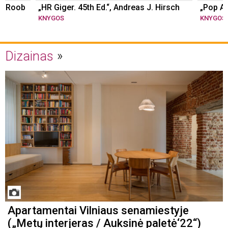
er Roob
„HR Giger. 45th Ed.“, Andreas J. Hirsch
„Pop Ar
KNYGOS
KNYGOS
Dizainas
Apartamentai Vilniaus senamiestyje
(„Metų interjeras / Auksinė paletė‘22“)