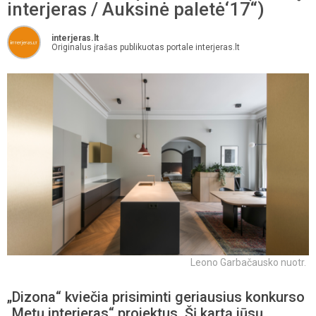
interjeras / Auksinė paletė‘17“)
interjeras.lt
Originalus įrašas publikuotas portale interjeras.lt
Leono Garbačausko nuotr.
„Dizona“ kviečia prisiminti geriausius konkurso
„Metų interjeras“ projektus. Šį kartą jūsų