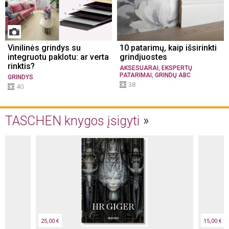
Vinilinės grindys su
10 patarimų, kaip išsirinkti
integruotu paklotu: ar verta
grindjuostes
rinktis?
,
AKSESUARAI
EKSPERTŲ
,
PATARIMAI
GRINDŲ ABC
GRINDYS
38
40
TASCHEN knygos įsigyti
25,00 €
15,00 €