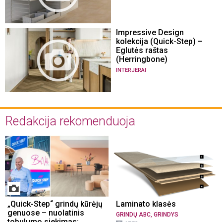
Impressive Design
kolekcija (Quick-Step) –
Eglutės raštas
(Herringbone)
INTERJERAI
Redakcija rekomenduoja
„Quick-Step“ grindų kūrėjų
Laminato klasės
genuose – nuolatinis
,
GRINDŲ ABC
GRINDYS
tobulumo siekimas: