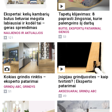
Ekspertai: kelių kambarių
Tapetų klijavimas: 8
butus lietuviai mėgsta
paprasti žingsniai, kurie
labiausiai ir kodėl tai –
palengvins šį darbą
geras sprendimas
,
,
BUITIS
EKSPERTŲ PATARIMAI
SIENOS
NAUJIENOS IR AKTUALIJOS
53
121
Kokias grindis rinktis –
Įsigijau grindjuostes – kaip
eksperto patarimai
tvirtinti? | Eksperto
patarimai
,
GRINDŲ ABC
GRINDYS
,
51
AKSESUARAI
GRINDŲ ABC
49