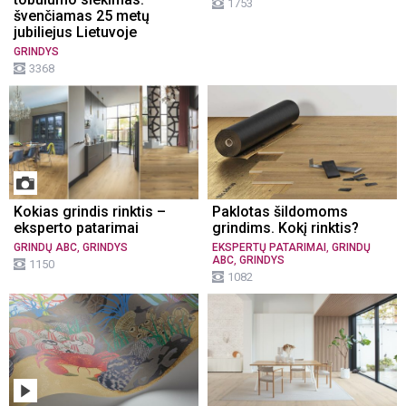
1753
švenčiamas 25 metų
jubiliejus Lietuvoje
GRINDYS
3368
Kokias grindis rinktis –
Paklotas šildomoms
eksperto patarimai
grindims. Kokį rinktis?
,
,
GRINDŲ ABC
GRINDYS
EKSPERTŲ PATARIMAI
GRINDŲ
,
ABC
GRINDYS
1150
1082