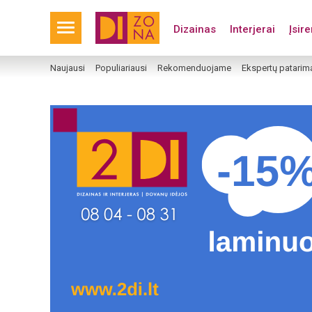
Dizainas
Interjerai
Įsir
Naujausi
Populiariausi
Rekomenduojame
Ekspertų patarim