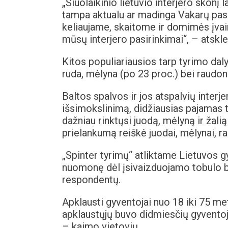
„Šiuolaikinio lietuvio interjero skonį 
tampa aktualu ar madinga Vakarų pasaul
keliaujame, skaitome ir domimės įvair
mūsų interjero pasirinkimai“, – atskle
Kitos populiariausios tarp tyrimo daly
ruda, mėlyna (po 23 proc.) bei raudon
Baltos spalvos ir jos atspalvių inter
išsimokslinimą, didžiausias pajamas t
dažniau rinktųsi juodą, mėlyną ir žal
prielankumą reiškė juodai, mėlynai, 
„Spinter tyrimų“ atliktame Lietuvos g
nuomonę dėl įsivaizduojamo tobulo bu
respondentų.
Apklausti gyventojai nuo 18 iki 75 me
apklaustųjų buvo didmiesčių gyventoj
– kaimo vietovių.