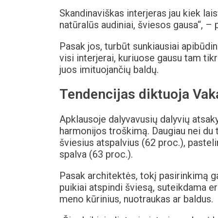
Skandinaviškas interjeras jau kiek la
natūralūs audiniai, šviesos gausa“, – 
Pasak jos, turbūt sunkiausiai apibūdin
visi interjerai, kuriuose gausu tam tik
juos imituojančių baldų.
Tendencijas diktuoja Vak
Apklausoje dalyvavusių dalyvių atsaky
harmonijos troškimą. Daugiau nei du 
šviesius atspalvius (62 proc.), pastel
spalva (63 proc.).
Pasak architektės, tokį pasirinkimą g
puikiai atspindi šviesą, suteikdama er
meno kūrinius, nuotraukas ar baldus.