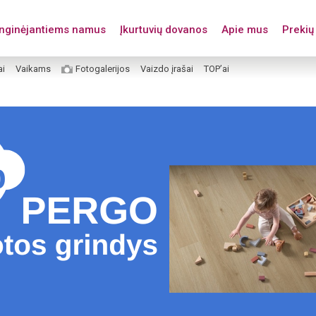
enginėjantiems namus
Įkurtuvių dovanos
Apie mus
Prekių 
ai
Vaikams
Fotogalerijos
Vaizdo įrašai
TOP’ai