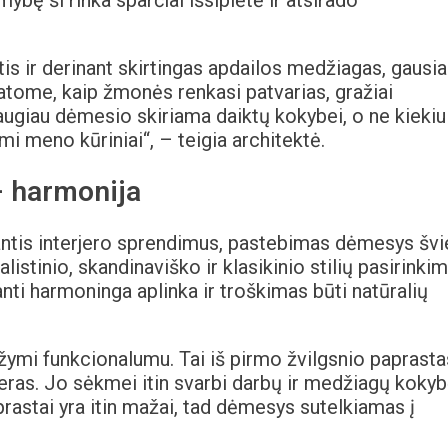
ybę ši rinka sparčiai išsiplėtė ir atsirado
s ir derinant skirtingas apdailos medžiagas, gausia
matome, kaip žmonės renkasi patvarias, gražiai
ugiau dėmesio skiriama daiktų kokybei, o ne kiekiui
 meno kūriniai“, – teigia architektė.
– harmonija
antis interjero sprendimus, pastebimas dėmesys švi
istinio, skandinaviško ir klasikinio stilių pasirinki
nti harmoninga aplinka ir troškimas būti natūralių
ymi funkcionalumu. Tai iš pirmo žvilgsnio paprasta
eras. Jo sėkmei itin svarbi darbų ir medžiagų kokybė
prastai yra itin mažai, tad dėmesys sutelkiamas į