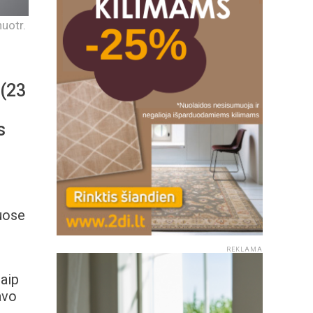
uotr.
 (23
s
uose
REKLAMA
taip
avo