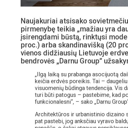
Naujakuriai atsisako sovietmečiu 
pirmenybę teikia „mažiau yra daug
įsirengdami būstą, rinktųsi mode
proc.) arba skandinavišką (20 proc
vienos didžiausių Lietuvoje erdve
bendrovės „Darnu Group“ užsakym
„Ilgą laiką su prabanga asocijuotą da
keičia erdvės poreikis. Tai – daugel
visuomenių būdinga tendencija. Vis 
turi būti patogus – pastebime, kad popu
funkcionalesni“, – sako „Darnu Group
Architektūros ir urbanistinio dizaino
pat pastebi, jog anksčiau vyravo bald