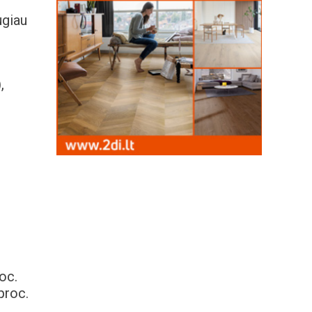
ugiau
,
oc.
proc.