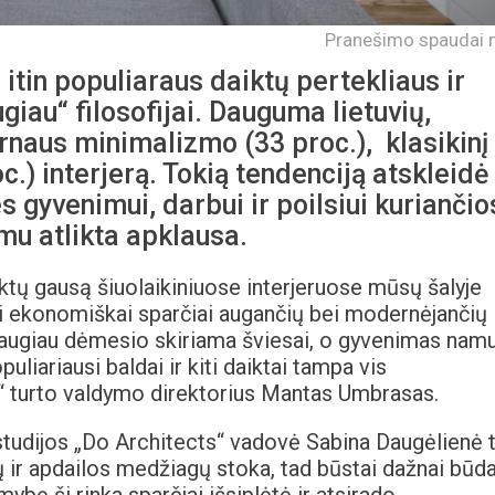
Pranešimo spaudai n
itin populiaraus daiktų pertekliaus ir
iau“ filosofijai. Dauguma lietuvių,
rnaus minimalizmo (33 proc.), klasikinį
.) interjerą. Tokią tendenciją atskleidė
s gyvenimui, darbui ir poilsiui kuriančio
u atlikta apklausa.
iktų gausą šiuolaikiniuose interjeruose mūsų šalyje
iui ekonomiškai sparčiai augančių bei modernėjančių
daugiau dėmesio skiriama šviesai, o gyvenimas nam
liariausi baldai ir kiti daiktai tampa vis
“ turto valdymo direktorius Mantas Umbrasas.
 studijos „Do Architects“ vadovė Sabina Daugėlienė 
ų ir apdailos medžiagų stoka, tad būstai dažnai būd