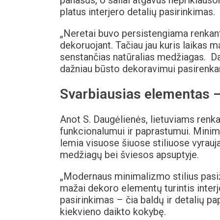
panašūs, o šaliai atgavus nepriklausom
platus interjero detalių pasirinkimas.
„Neretai buvo persistengiama renkanti
dekoruojant. Tačiau jau kuris laikas 
senstančias natūralias medžiagas. Da
dažniau būsto dekoravimui pasirenkami
Svarbiausias elementas 
Anot S. Daugėlienės, lietuviams renk
funkcionalumui ir paprastumui. Minimal
lemia visuose šiuose stiliuose vyrauja
medžiagų bei šviesos apsuptyje.
„Modernaus minimalizmo stilius pasiž
mažai dekoro elementų turintis interj
pasirinkimas – čia baldų ir detalių pa
kiekvieno daikto kokybę.