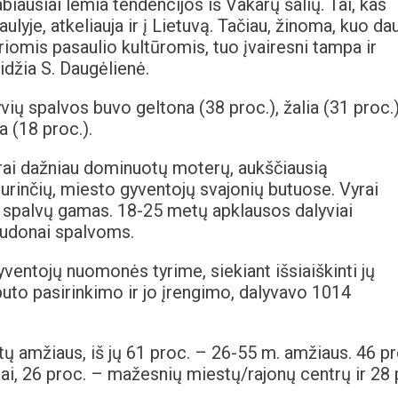
labiausiai lemia tendencijos iš Vakarų šalių. Tai, kas
yje, atkeliauja ir į Lietuvą. Tačiau, žinoma, kuo da
iomis pasaulio kultūromis, tuo įvairesni tampa ir
idžia S. Daugėlienė.
vių spalvos buvo geltona (38 proc.), žalia (31 proc.)
a (18 proc.).
jerai dažniau dominuotų moterų, aukščiausią
urinčių, miesto gyventojų svajonių butuose. Vyrai
ią spalvų gamas. 18-25 metų apklausos dalyviai
raudonai spalvoms.
yventojų nuomonės tyrime, siekiant išsiaiškinti jų
to pasirinkimo ir jo įrengimo, dalyvavo 1014
tų amžiaus, iš jų 61 proc. – 26-55 m. amžiaus. 46 pr
ai, 26 proc. – mažesnių miestų/rajonų centrų ir 28 