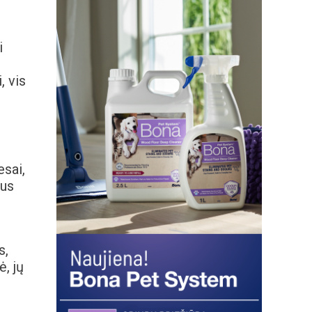
i
, vis
esai,
mus
s,
, jų