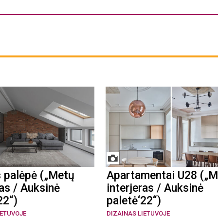
s palėpė („Metų
Apartamentai U28 („M
ras / Auksinė
interjeras / Auksinė
22“)
paletė‘22“)
IETUVOJE
DIZAINAS LIETUVOJE