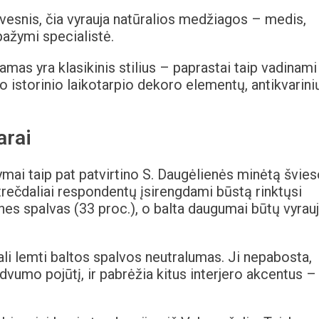
isvesnis, čia vyrauja natūralios medžiagos – medis,
pažymi specialistė.
amas yra klasikinis stilius – paprastai taip vadinami
ro istorinio laikotarpio dekoro elementų, antikvarini
arai
mai taip pat patvirtino S. Daugėlienės minėtą švies
trečdaliai respondentų įsirengdami būstą rinktųsi
ines spalvas (33 proc.), o balta daugumai būtų vyrauj
ali lemti baltos spalvos neutralumas. Ji nepabosta,
dvumo pojūtį, ir pabrėžia kitus interjero akcentus –