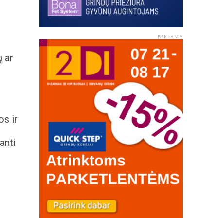
REKLAMA
ų ar
os ir
anti