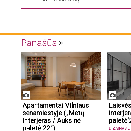
Panašūs
Apartamentai Vilniaus
Laisvė
senamiestyje („Metų
interje
interjeras / Auksinė
paletė‘
paletė‘22“)
DIZAINAS L