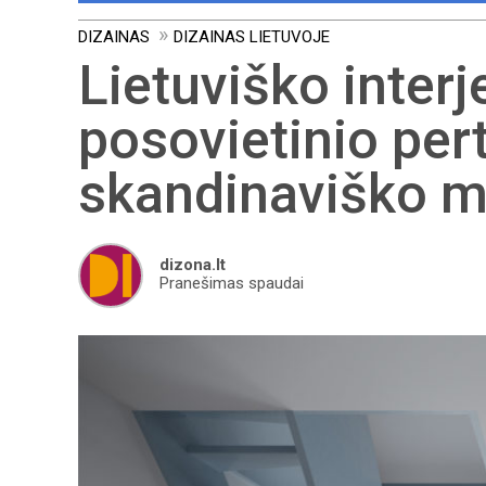
DIZAINAS
DIZAINAS LIETUVOJE
Lietuviško interj
posovietinio pert
skandinaviško m
dizona.lt
Pranešimas spaudai