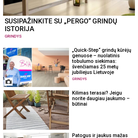
SUSIPAŽINKITE SU „PERGO“ GRINDŲ
ISTORIJA
GRINDYS
„Quick-Step“ grindų kūrėjų
genuose – nuolatinis
tobulumo siekimas:
švenčiamas 25 metų
jubiliejus Lietuvoje
GRINDYS
Kilimas terasai? Jeigu
norite daugiau jaukumo –
būtinai
Patogus ir jaukus mažas