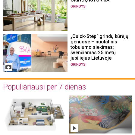
GRINDYS
„Quick-Step“ grindų kūrėjų
genuose – nuolatinis
tobulumo siekimas:
švenčiamas 25 metų
jubiliejus Lietuvoje
GRINDYS
Populiariausi per 7 dienas