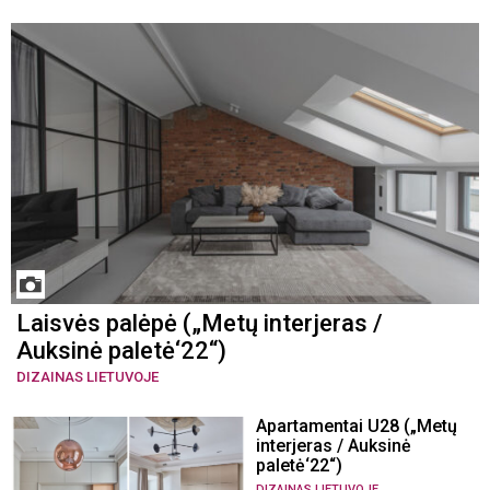
Laisvės palėpė („Metų interjeras /
Auksinė paletė‘22“)
DIZAINAS LIETUVOJE
Apartamentai U28 („Metų
interjeras / Auksinė
paletė‘22“)
DIZAINAS LIETUVOJE