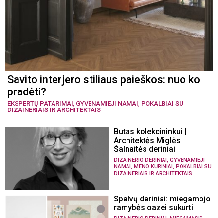
Savito interjero stiliaus paieškos: nuo ko
pradėti?
EKSPERTŲ PATARIMAI
,
GYVENAMIEJI NAMAI
,
POKALBIAI SU
DIZAINERIAIS IR ARCHITEKTAIS
Butas kolekcininkui |
Architektės Miglės
Šalnaitės deriniai
,
DIZAINERIO DERINIAI
GYVENAMIEJI
,
,
NAMAI
MENO KŪRINIAI
POKALBIAI SU
DIZAINERIAIS IR ARCHITEKTAIS
Spalvų deriniai: miegamojo
ramybės oazei sukurti
,