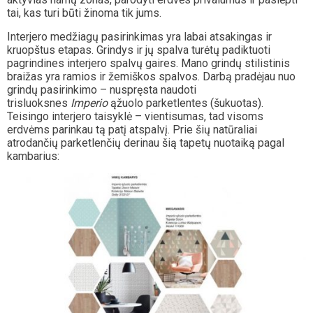
tai, kas turi būti žinoma tik jums.
Interjero medžiagų pasirinkimas yra labai atsakingas ir
kruopštus etapas. Grindys ir jų spalva turėtų padiktuoti
pagrindines interjero spalvų gaires. Mano grindų stilistinis
braižas yra ramios ir žemiškos spalvos. Darbą pradėjau nuo
grindų pasirinkimo – nuspręsta naudoti
trisluoksnes
Imperio
ąžuolo parketlentes (šukuotas).
Teisingo interjero taisyklė – vientisumas, tad visoms
erdvėms parinkau tą patį atspalvį. Prie šių natūraliai
atrodančių parketlenčių derinau šią tapetų nuotaiką pagal
kambarius: