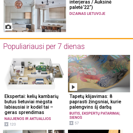
interjeras / Auksinė
paletė‘22“)
DIZAINAS LIETUVOJE
Populiariausi per 7 dienas
Ekspertai: kelių kambarių
Tapetų klijavimas: 8
butus lietuviai mėgsta
paprasti žingsniai, kurie
labiausiai ir kodėl tai –
palengvins šį darbą
geras sprendimas
,
,
BUITIS
EKSPERTŲ PATARIMAI
SIENOS
NAUJIENOS IR AKTUALIJOS
57
120