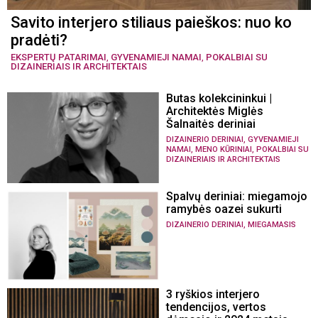
Savito interjero stiliaus paieškos: nuo ko
pradėti?
EKSPERTŲ PATARIMAI
,
GYVENAMIEJI NAMAI
,
POKALBIAI SU
DIZAINERIAIS IR ARCHITEKTAIS
Butas kolekcininkui |
Architektės Miglės
Šalnaitės deriniai
,
DIZAINERIO DERINIAI
GYVENAMIEJI
,
,
NAMAI
MENO KŪRINIAI
POKALBIAI SU
DIZAINERIAIS IR ARCHITEKTAIS
Spalvų deriniai: miegamojo
ramybės oazei sukurti
,
DIZAINERIO DERINIAI
MIEGAMASIS
3 ryškios interjero
tendencijos, vertos