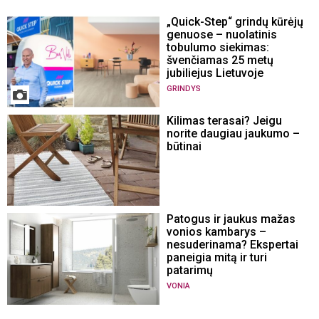
„Quick-Step“ grindų kūrėjų
genuose – nuolatinis
tobulumo siekimas:
švenčiamas 25 metų
jubiliejus Lietuvoje
GRINDYS
Kilimas terasai? Jeigu
norite daugiau jaukumo –
būtinai
Patogus ir jaukus mažas
vonios kambarys –
nesuderinama? Ekspertai
paneigia mitą ir turi
patarimų
VONIA