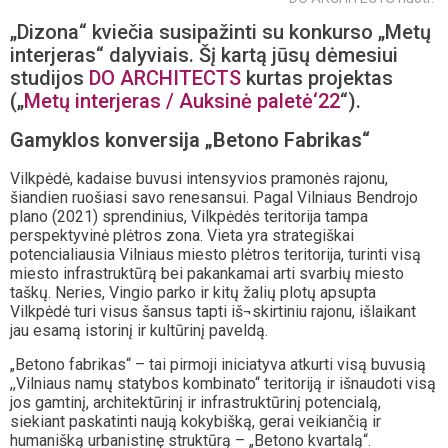
„Dizona“ kviečia susipažinti su konkurso „Metų
interjeras“ dalyviais. Šį kartą jūsų dėmesiui
studijos
DO ARCHITECTS
kurtas projektas
(„
Metų interjeras / Auksinė paletė‘22
“).
Gamyklos konversija „Betono Fabrikas“
Vilkpėdė, kadaise buvusi intensyvios pramonės rajonu,
šiandien ruošiasi savo renesansui. Pagal Vilniaus Bendrojo
plano (2021) sprendinius, Vilkpėdės teritorija tampa
perspektyvinė plėtros zona. Vieta yra strategiškai
potencialiausia Vilniaus miesto plėtros teritorija, turinti visą
miesto infrastruktūrą bei pakankamai arti svarbių miesto
taškų. Neries, Vingio parko ir kitų žalių plotų apsupta
Vilkpėdė turi visus šansus tapti iš¬skirtiniu rajonu, išlaikant
jau esamą istorinį ir kultūrinį paveldą.
„Betono fabrikas“ – tai pirmoji iniciatyva atkurti visą buvusią
,,Vilniaus namų statybos kombinato“ teritoriją ir išnaudoti visą
jos gamtinį, architektūrinį ir infrastruktūrinį potencialą,
siekiant paskatinti naują kokybišką, gerai veikiančią ir
humanišką urbanistinę struktūrą – „Betono kvartalą“.