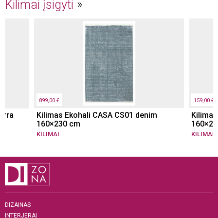
Kilimai įsigyti
899,00 €
159,00 €
erra
Kilimas Ekohali CASA CS01 denim
Kilimas
160×230 cm
160×23
KILIMAI
KILIMAI
DIZAINAS
INTERJERAI