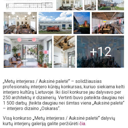
+12
„Metų interjeras / Auksinė paletė’“ – solidžiausias
profesionalių interjero kūrėjų konkursas, kuriuo siekiama kelti
interjero kultūrą Lietuvoje. Iki šiol konkurse jau dalyvavo per
250 architektų ir dizainerių. Vertinti buvo pateikta daugiau nei
1 500 darbų. Įteikta daugiau nei šimtas viena „Auksinė paletė“
– interjero dizaino „Oskaras“.
Visą konkurso
„
Metų interjeras / Auksinė paletė
“
dalyvių
kurtų interjerų galeriją galite peržiūrėti
čia
.