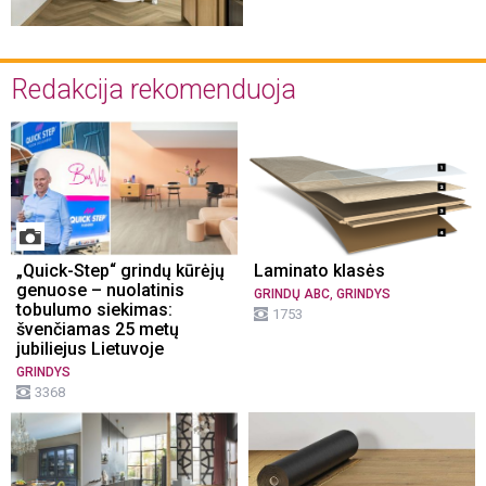
Redakcija rekomenduoja
„Quick-Step“ grindų kūrėjų
Laminato klasės
genuose – nuolatinis
,
GRINDŲ ABC
GRINDYS
tobulumo siekimas:
1753
švenčiamas 25 metų
jubiliejus Lietuvoje
GRINDYS
3368