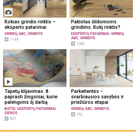
Kokias grindis rinktis –
Paklotas šildomoms
eksperto patarimai
grindims. Kokį rinktis?
,
,
GRINDŲ ABC
GRINDYS
EKSPERTŲ PATARIMAI
GRINDŲ
,
ABC
GRINDYS
1149
1082
Tapetų klijavimas: 8
Parketlentės –
paprasti žingsniai, kurie
svarbiausios savybės ir
palengvins šį darbą
priežiūros etapai
,
,
,
BUITIS
EKSPERTŲ PATARIMAI
GRINDŲ ABC
GRINDYS
SIENOS
792
807