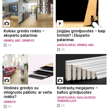
Kokias grindis rinktis –
Įsigijau grindjuostes – kaip
eksperto patarimai
tvirtinti? | Eksperto
patarimai
,
GRINDŲ ABC
GRINDYS
,
54
AKSESUARAI
GRINDŲ ABC
49
Vinilinės grindys su
Kontrastų mėgėjams –
integruotu paklotu: ar verta
baltos grindjuostės
rinktis?
,
AKSESUARAI
NAUJAUSIOS
TENDENCIJOS
GRINDYS
39
39