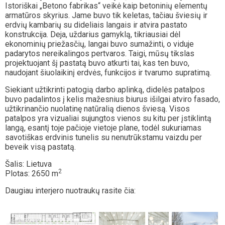
Istoriškai „Betono fabrikas“ veikė kaip betoninių elementų
armatūros skyrius. Jame buvo tik keletas, tačiau šviesių ir
erdvių kambarių su dideliais langais ir atvira pastato
konstrukcija. Deja, uždarius gamyklą, tikriausiai dėl
ekonominių priežasčių, langai buvo sumažinti, o viduje
padarytos nereikalingos pertvaros. Taigi, mūsų tikslas
projektuojant šį pastatą buvo atkurti tai, kas ten buvo,
naudojant šiuolaikinį erdvės, funkcijos ir tvarumo supratimą.
Siekiant užtikrinti patogią darbo aplinką, didelės patalpos
buvo padalintos į kelis mažesnius biurus išilgai atviro fasado,
užtikrinančio nuolatinę natūralią dienos šviesą. Visos
patalpos yra vizualiai sujungtos vienos su kitu per įstiklintą
langą, esantį toje pačioje vietoje plane, todėl sukuriamas
savotiškas erdvinis tunelis su nenutrūkstamu vaizdu per
beveik visą pastatą.
Šalis: Lietuva
2
Plotas: 2650 m
Daugiau interjero nuotraukų rasite čia: