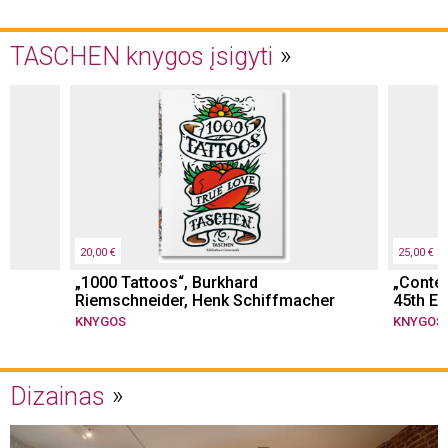
TASCHEN knygos įsigyti
20,00 €
25,00 €
in
„1000 Tattoos“, Burkhard
„Conte
Riemschneider, Henk Schiffmacher
45th Ed.
KNYGOS
KNYGOS
Dizainas