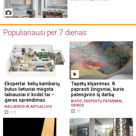
Populiariausi per 7 dienas
Ekspertai: kelių kambarių
Tapetų klijavimas: 8
butus lietuviai mėgsta
paprasti žingsniai, kurie
labiausiai ir kodėl tai –
palengvins šį darbą
geras sprendimas
,
,
BUITIS
EKSPERTŲ PATARIMAI
SIENOS
NAUJIENOS IR AKTUALIJOS
75
115