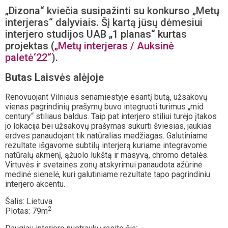
„Dizona“ kviečia susipažinti su konkurso „Metų
interjeras“ dalyviais. Šį kartą jūsų dėmesiui
interjero studijos UAB „1 planas“ kurtas
projektas (
„Metų interjeras / Auksinė
paletė‘22“
).
Butas Laisvės alėjoje
Renovuojant Vilniaus senamiestyje esantį butą, užsakovų
vienas pagrindinių prašymų buvo integruoti turimus „mid
century“ stiliaus baldus. Taip pat interjero stiliui turėjo įtakos
jo lokacija bei užsakovų prašymas sukurti šviesias, jaukias
erdves panaudojant tik natūralias medžiagas. Galutiniame
rezultate išgavome subtilų interjerą kuriame integravome
natūralų akmenį, ąžuolo lukštą ir masyvą, chromo detalės.
Virtuvės ir svetainės zonų atskyrimui panaudota ažūrinė
medinė sienelė, kuri galutiniame rezultate tapo pagrindiniu
interjero akcentu.
Šalis: Lietuva
2
Plotas: 79m