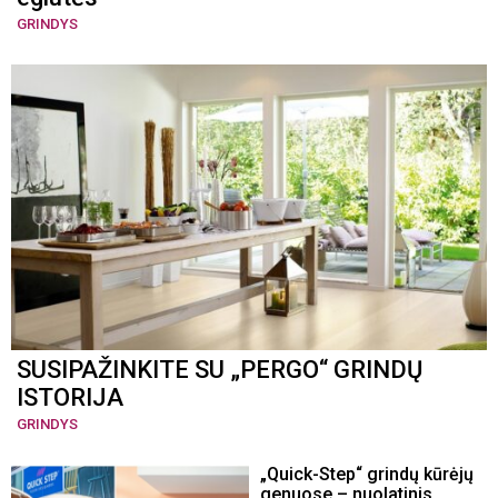
GRINDYS
SUSIPAŽINKITE SU „PERGO“ GRINDŲ
ISTORIJA
GRINDYS
„Quick-Step“ grindų kūrėjų
genuose – nuolatinis