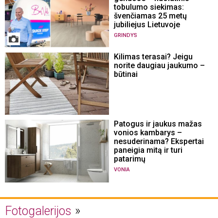
tobulumo siekimas:
švenčiamas 25 metų
jubiliejus Lietuvoje
GRINDYS
Kilimas terasai? Jeigu
norite daugiau jaukumo –
būtinai
Patogus ir jaukus mažas
vonios kambarys –
nesuderinama? Ekspertai
paneigia mitą ir turi
patarimų
VONIA
Fotogalerijos