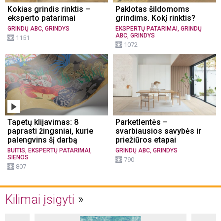
Kokias grindis rinktis –
Paklotas šildomoms
eksperto patarimai
grindims. Kokį rinktis?
,
,
GRINDŲ ABC
GRINDYS
EKSPERTŲ PATARIMAI
GRINDŲ
,
ABC
GRINDYS
1151
1072
Tapetų klijavimas: 8
Parketlentės –
paprasti žingsniai, kurie
svarbiausios savybės ir
palengvins šį darbą
priežiūros etapai
,
,
,
BUITIS
EKSPERTŲ PATARIMAI
GRINDŲ ABC
GRINDYS
SIENOS
790
807
Kilimai įsigyti