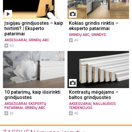
Įsigijau grindjuostes – kaip
Kokias grindis rinktis –
tvirtinti? | Eksperto
eksperto patarimai
patarimai
,
GRINDŲ ABC
GRINDYS
,
AKSESUARAI
GRINDŲ ABC
49
60
10 patarimų, kaip išsirinkti
Kontrastų mėgėjams –
grindjuostes
baltos grindjuostės
,
,
AKSESUARAI
EKSPERTŲ
AKSESUARAI
NAUJAUSIOS
,
PATARIMAI
GRINDŲ ABC
TENDENCIJOS
42
40