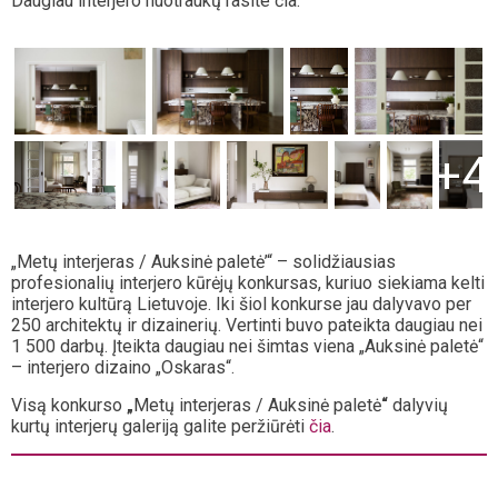
Daugiau interjero nuotraukų rasite čia:
+4
„Metų interjeras / Auksinė paletė’“ – solidžiausias
profesionalių interjero kūrėjų konkursas, kuriuo siekiama kelti
interjero kultūrą Lietuvoje. Iki šiol konkurse jau dalyvavo per
250 architektų ir dizainerių. Vertinti buvo pateikta daugiau nei
1 500 darbų. Įteikta daugiau nei šimtas viena „Auksinė paletė“
– interjero dizaino „Oskaras“.
Visą konkurso
„
Metų interjeras / Auksinė paletė
“
dalyvių
kurtų interjerų galeriją galite peržiūrėti
čia
.