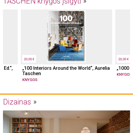
TASCHEN knygos įsigyti
20,00 €
20,00 €
 Ed.“,
„100 Interiors Around the World“, Aurelia
„1000 
Taschen
KNYGOS
KNYGOS
Dizainas