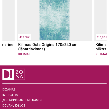
472,00 €
615,00 €
n marine
Kilimas Osta Origins 170×240 cm
Kilimas
(išpardavimas)
pilkos 
KILIMAI
KILIMAI
DIZAINAS
INTERJERAI
ĮSIRENGINĖJANTIEMS NAMUS
DOVANŲ IDĖJOS