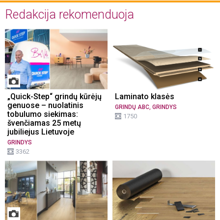
Redakcija rekomenduoja
„Quick-Step“ grindų kūrėjų
Laminato klasės
genuose – nuolatinis
,
GRINDŲ ABC
GRINDYS
tobulumo siekimas:
1750
švenčiamas 25 metų
jubiliejus Lietuvoje
GRINDYS
3362