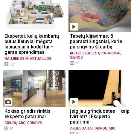
Ekspertai: kelių kambarių
Tapetų klijavimas: 8
butus lietuviai mėgsta
paprasti žingsniai, kurie
labiausiai ir kodėl tai –
palengvins šį darbą
geras sprendimas
,
,
BUITIS
EKSPERTŲ PATARIMAI
SIENOS
NAUJIENOS IR AKTUALIJOS
53
121
Kokias grindis rinktis –
Įsigijau grindjuostes – kaip
eksperto patarimai
tvirtinti? | Eksperto
patarimai
,
GRINDŲ ABC
GRINDYS
,
51
AKSESUARAI
GRINDŲ ABC
49