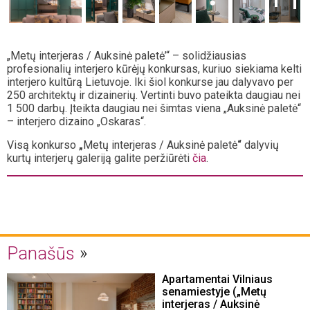
„Metų interjeras / Auksinė paletė’“ – solidžiausias
profesionalių interjero kūrėjų konkursas, kuriuo siekiama kelti
interjero kultūrą Lietuvoje. Iki šiol konkurse jau dalyvavo per
250 architektų ir dizainerių. Vertinti buvo pateikta daugiau nei
1 500 darbų. Įteikta daugiau nei šimtas viena „Auksinė paletė“
– interjero dizaino „Oskaras“.
Visą konkurso
„
Metų interjeras / Auksinė paletė
“
dalyvių
kurtų interjerų galeriją galite peržiūrėti
čia
.
Panašūs
Apartamentai Vilniaus
senamiestyje („Metų
interjeras / Auksinė