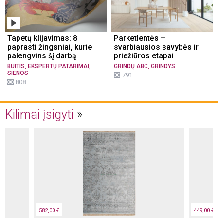
Tapetų klijavimas: 8
Parketlentės –
paprasti žingsniai, kurie
svarbiausios savybės ir
palengvins šį darbą
priežiūros etapai
,
,
,
BUITIS
EKSPERTŲ PATARIMAI
GRINDŲ ABC
GRINDYS
SIENOS
791
808
Kilimai įsigyti
582,00 €
449,00 €