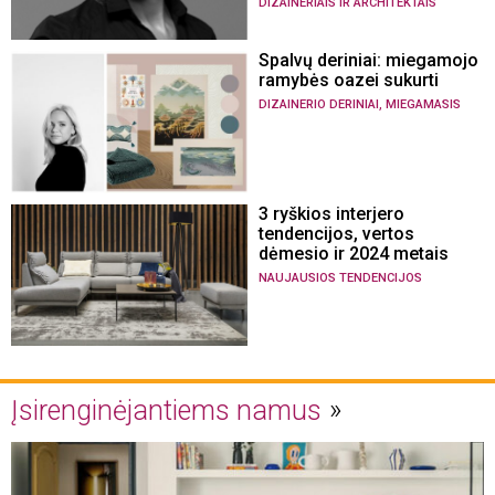
DIZAINERIAIS IR ARCHITEKTAIS
Spalvų deriniai: miegamojo
ramybės oazei sukurti
,
DIZAINERIO DERINIAI
MIEGAMASIS
3 ryškios interjero
tendencijos, vertos
dėmesio ir 2024 metais
NAUJAUSIOS TENDENCIJOS
Įsirenginėjantiems namus