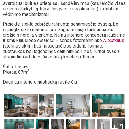
svarbiausi buities prietaisai, sandėliavimas (kas leidžia visas
erdves išlaikyti optiškai lengvas ir neapkrautas) ir dirbtinio
vėdinimo mechanizmai.
Projekte siekta pabrėžti rafinuotą senamiesčio dvasią, bei
sujungta seno matomo pro langus ir naujo funkcionalaus
grožio sinergiją viename. Namų interjero koncepciją jaučiame
ir smulkiausiose dėtalėsė – senos fotomenininko
A. Sutkaus
istorines akimirkas fiksuojančiose didelio formato
nuotraukos bei legendinės dainininkės Tinos Turner dvasia
atspindinti art deco šviestuvų kolekcija Turner.
Šalis: Lietuva
2
Plotas: 87m
Daugiau interjero nuotraukų rasite čia:
+1