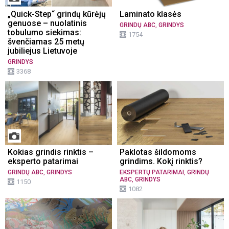
„Quick-Step“ grindų kūrėjų
Laminato klasės
genuose – nuolatinis
,
GRINDŲ ABC
GRINDYS
tobulumo siekimas:
1754
švenčiamas 25 metų
jubiliejus Lietuvoje
GRINDYS
3368
Kokias grindis rinktis –
Paklotas šildomoms
eksperto patarimai
grindims. Kokį rinktis?
,
,
GRINDŲ ABC
GRINDYS
EKSPERTŲ PATARIMAI
GRINDŲ
,
ABC
GRINDYS
1150
1082