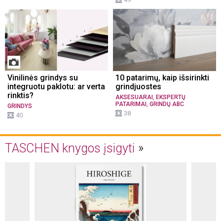
Vinilinės grindys su
10 patarimų, kaip išsirinkti
integruotu paklotu: ar verta
grindjuostes
rinktis?
,
AKSESUARAI
EKSPERTŲ
,
PATARIMAI
GRINDŲ ABC
GRINDYS
38
40
TASCHEN knygos įsigyti