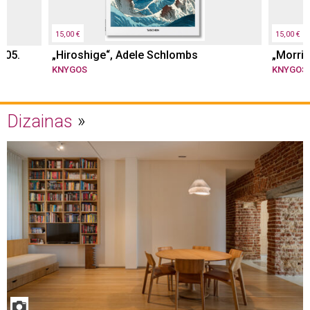
15,00 €
15,00 €
005.
„Hiroshige“, Adele Schlombs
„Morris
KNYGOS
KNYGOS
Dizainas