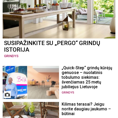
SUSIPAŽINKITE SU „PERGO“ GRINDŲ
ISTORIJA
GRINDYS
„Quick-Step“ grindų kūrėjų
genuose – nuolatinis
tobulumo siekimas:
švenčiamas 25 metų
jubiliejus Lietuvoje
GRINDYS
Kilimas terasai? Jeigu
norite daugiau jaukumo –
būtinai