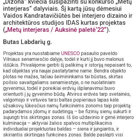
„Dizona“ kviečia susipažinti su konkurso „Metų
interjeras“ dalyviais. Šį kartą jūsų dėmesiui
Vaidos Kandratavičiūtės bei interjero dizaino ir
architektūros studijos IDAS kurtas projektas
(
„Metų interjeras / Auksinė paletė‘22“
).
Butas Labdarių g.
Projektas yra nuostabiame
UNESCO
pasaulio paveldo
Vilniaus senamiesčio dalyje, todėl ir kurti jį buvo malonus
iššūkis. Privalėjome gerbti šį palikimą ir istoriją nepaisant to,
kad objektas yra naujai pastatytame name. Bendra objekto
plotas ne mažas, tačiau šeimininkams tai būstas, skirtas
poilsio savaitgaliams senamiestyje, o ne nuolatiniam
gyvenimui, todėl ir poreikiai erdvių išplanavimui buvo
orientuoti į jų gyvenimo būdą. Atviros erdvės tarp svetainės,
valgomojo ir virtuvės tarsi baltas popieriaus lapas kėlė
užsakovų lūkesčius namų funkcinėms zonoms taip projektą
padarydamos įdomų ir sudėtingą – be fizinių sienų sukurti ir
sujungti tris skirtingas zonas. Iš šio uždavinio ir gimė interjero
kulminacija – aktyviai žalios spalvos multiplikacinis
individualiai projektuotas baldas – siena ir jungiantis, ir
skiriantis skirtingas funkcines zonas. Balde paslėpti visi