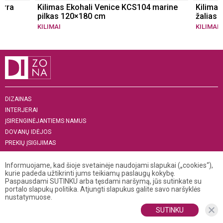
erra
Kilimas Ekohali Venice KCS104 marine
Kilimas
pilkas 120×180 cm
žalias
KILIMAI
KILIMAI
DIZAINAS
INTERJERAI
ĮSIRENGINĖJANTIEMS NAMUS
DOVANŲ IDĖJOS
PREKIŲ ĮSIGIJIMAS
APIE MUS
Informuojame, kad šioje svetainėje naudojami slapukai („cookies“),
„MENAS INTERJERUI 2019“
kurie padeda užtikrinti jums teikiamų paslaugų kokybę.
Paspausdami SUTINKU arba tęsdami naršymą, jūs sutinkate su
+370 521 04 141
portalo slapukų politika. Atjungti slapukus galite savo naršyklės
info@dizona.lt
nustatymuose.
Visos teisės saugomos. © 2026 DIZONA
SUTINKU
Kopijuoti, dauginti bei platinti puslapio turinį galima tik gavus raštišką
DIZONOS redakcijos sutikimą.