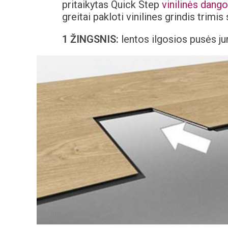
pritaikytas Quick Step
vinilinės dang
greitai pakloti vinilines grindis trimis
1 ŽINGSNIS:
lentos ilgosios pusės ju