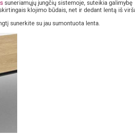
os
suneriamųjų jungčių sistemoje, suteikia galimybę
 skirtingais klojimo būdais, net ir dedant lentą iš virš
ngtį sunerkite su jau sumontuota lenta.