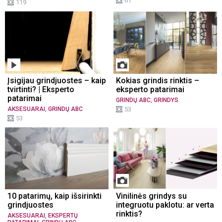
61
119
Įsigijau grindjuostes – kaip
Kokias grindis rinktis –
tvirtinti? | Eksperto
eksperto patarimai
patarimai
,
GRINDŲ ABC
GRINDYS
,
AKSESUARAI
GRINDŲ ABC
53
53
10 patarimų, kaip išsirinkti
Vinilinės grindys su
grindjuostes
integruotu paklotu: ar verta
rinktis?
,
AKSESUARAI
EKSPERTŲ