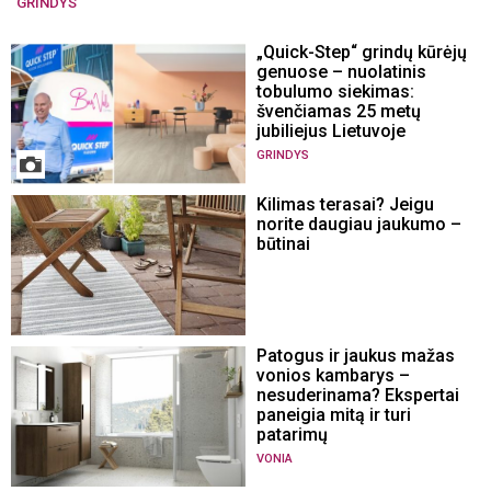
GRINDYS
„Quick-Step“ grindų kūrėjų
genuose – nuolatinis
tobulumo siekimas:
švenčiamas 25 metų
jubiliejus Lietuvoje
GRINDYS
Kilimas terasai? Jeigu
norite daugiau jaukumo –
būtinai
Patogus ir jaukus mažas
vonios kambarys –
nesuderinama? Ekspertai
paneigia mitą ir turi
patarimų
VONIA