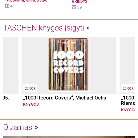
,
PATARIMAI
GRINDŲ ABC
GRINDYS
42
39
TASCHEN knygos įsigyti
20,00 €
20,00 €
005.
„1000 Record Covers“, Michael Ochs
„1000 T
Riemsc
KNYGOS
KNYGOS
Dizainas