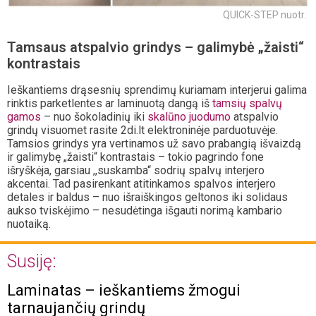
QUICK-STEP nuotr.
Tamsaus atspalvio grindys – galimybė „žaisti“
kontrastais
Ieškantiems drąsesnių sprendimų kuriamam interjerui galima
rinktis parketlentes ar laminuotą dangą iš
tamsių spalvų
gamos
– nuo šokoladinių iki
skalūno juodumo
atspalvio
grindų visuomet rasite 2di.lt elektroninėje parduotuvėje.
Tamsios grindys yra vertinamos už savo prabangią išvaizdą
ir galimybę „žaisti“ kontrastais – tokio pagrindo fone
išryškėja, garsiau ,,suskamba“ sodrių spalvų interjero
akcentai. Tad pasirenkant atitinkamos spalvos interjero
detales ir baldus – nuo išraiškingos geltonos iki solidaus
aukso tviskėjimo – nesudėtinga išgauti norimą kambario
nuotaiką.
Susiję:
Laminatas – ieškantiems žmogui
tarnaujančių grindų