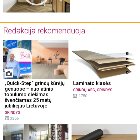
Redakcija rekomenduoja
„Quick-Step“ grindų kūrėjų
Laminato klasės
genuose – nuolatinis
,
GRINDŲ ABC
GRINDYS
tobulumo siekimas:
1750
švenčiamas 25 metų
jubiliejus Lietuvoje
GRINDYS
3366