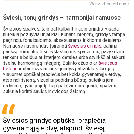
WeitzerParkett nuotr.
Šviesių tonų grindys – harmonijai namuose
Šviesios spalvos, taip pat kalbant ir apie grindis, visada
nuteikia pozityviai ir jaukiai. Kuriant interjerą, grindys tampa
pagrindu, fonu baldams, aksesuarams ir kitoms detalėms.
Namuose nusprendus įsirengti
šviesias grindis
, galima
paeksperimentuoti su ryškesnėmis spalvomis, pavyzdžiui,
renkantis baldus ar interjero detales arba atvirkščiai sukurti
švelnų harmoningą interjerą. Balinto ąžuolo ar
šviesaus
betono
imitacijos vinilinės grindys patrauklios tuo, jog
visuomet optiškai praplėčia bet kokią gyvenamąją erdvę,
atspindi šviesą, vizualiai padidina būstą, suteikia jam
erdvumo, gylio pojūtį. Taip pat šviesios grindų spalvos
sukuria kerintį saulės ir šviesos žaismą.
Šviesios grindys optiškai praplečia
gyvenamąją erdvę, atspindi šviesą,