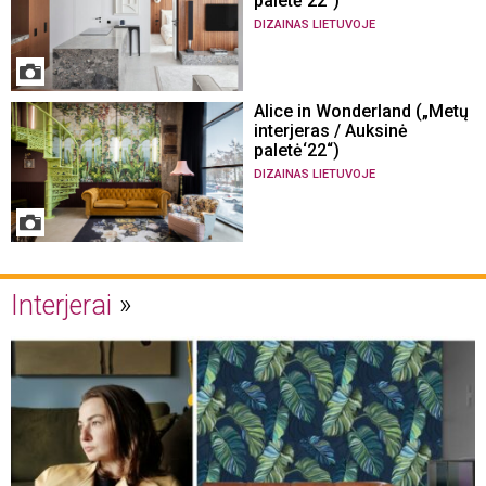
paletė‘22“)
DIZAINAS LIETUVOJE
Alice in Wonderland („Metų
interjeras / Auksinė
paletė‘22“)
DIZAINAS LIETUVOJE
Interjerai