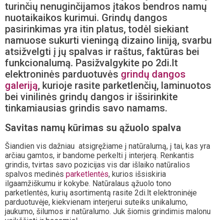
turinčių nenuginčijamos įtakos bendros namų
nuotaikaikos kurimui. Grindų dangos
pasirinkimas yra itin platus, todėl siekiant
namuose sukurti vieningą dizaino liniją, svarbu
atsižvelgti į jų spalvas ir raštus, faktūras bei
funkcionalumą. Pasižvalgykite po 2di.lt
elektroninės parduotuvės
grindų dangos
galeriją
, kurioje rasite parketlenčių, laminuotos
bei vinilinės grindų dangos ir išsirinkite
tinkamiausias grindis savo namams.
Savitas namų kūrimas su ąžuolo spalva
Šiandien vis dažniau atsigręžiame į natūralumą, į tai, kas yra
arčiau gamtos, ir bandome perkelti į interjerą. Renkantis
grindis, tvirtas savo pozicijas vis dar išlaiko natūralios
spalvos medinės
parketlentės
, kurios išsiskiria
ilgaamžiškumu ir kokybe. Natūralaus ąžuolo tono
parketlentės, kurių asortimentą rasite 2di.lt elektroninėje
parduotuvėje, kiekvienam interjerui suteiks unikalumo,
jaukumo, šilumos ir natūralumo. Juk šiomis grindimis malonu