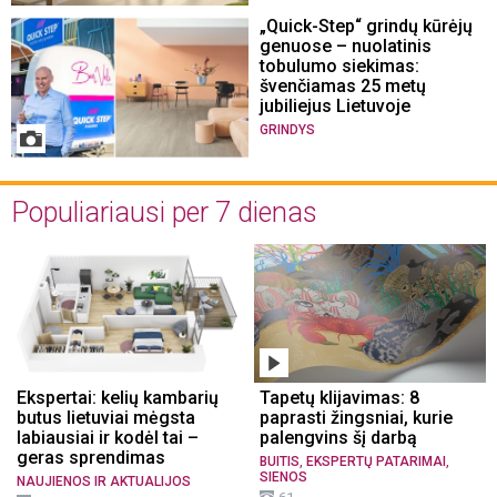
„Quick-Step“ grindų kūrėjų
genuose – nuolatinis
tobulumo siekimas:
švenčiamas 25 metų
jubiliejus Lietuvoje
GRINDYS
Populiariausi per 7 dienas
Ekspertai: kelių kambarių
Tapetų klijavimas: 8
butus lietuviai mėgsta
paprasti žingsniai, kurie
labiausiai ir kodėl tai –
palengvins šį darbą
geras sprendimas
,
,
BUITIS
EKSPERTŲ PATARIMAI
SIENOS
NAUJIENOS IR AKTUALIJOS