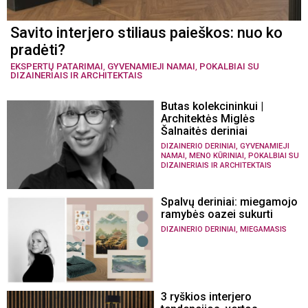
Savito interjero stiliaus paieškos: nuo ko
pradėti?
EKSPERTŲ PATARIMAI
,
GYVENAMIEJI NAMAI
,
POKALBIAI SU
DIZAINERIAIS IR ARCHITEKTAIS
Butas kolekcininkui |
Architektės Miglės
Šalnaitės deriniai
,
DIZAINERIO DERINIAI
GYVENAMIEJI
,
,
NAMAI
MENO KŪRINIAI
POKALBIAI SU
DIZAINERIAIS IR ARCHITEKTAIS
Spalvų deriniai: miegamojo
ramybės oazei sukurti
,
DIZAINERIO DERINIAI
MIEGAMASIS
3 ryškios interjero