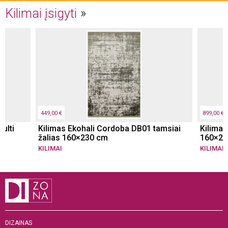
Kilimai įsigyti
449,00 €
899,00 €
ulti
Kilimas Ekohali Cordoba DB01 tamsiai
Kilima
žalias 160×230 cm
160×23
KILIMAI
KILIMAI
DIZAINAS