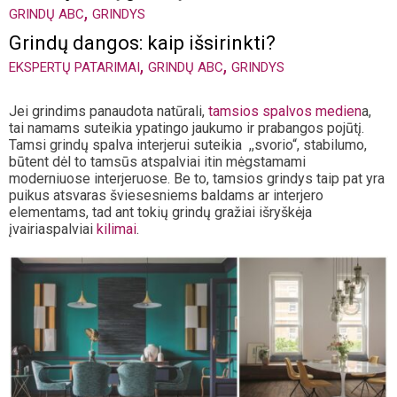
,
GRINDŲ ABC
GRINDYS
Grindų dangos: kaip išsirinkti?
,
,
EKSPERTŲ PATARIMAI
GRINDŲ ABC
GRINDYS
Jei grindims panaudota natūrali,
tamsios spalvos medien
a,
tai namams suteikia ypatingo jaukumo ir prabangos pojūtį.
Tamsi grindų spalva interjerui suteikia ,,svorio“, stabilumo,
būtent dėl to tamsūs atspalviai itin mėgstamami
moderniuose interjeruose. Be to, tamsios grindys taip pat yra
puikus atsvaras šviesesniems baldams ar interjero
elementams, tad ant tokių grindų gražiai išryškėja
įvairiaspalviai
kilimai
.