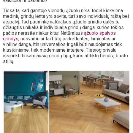
vaikščioti ir basomis!
Tiesa ta, kad gamtoje vienodų ąžuolų nėra, todėl kiekviena
medinių grindų lenta yra savita, turi savo individualų raštą bei
atspalvį. Tad pasirinkę natūralaus ąžuolo grindis galėsite
džiaugtis unikalia ir individualia grindų danga, kurios tokios
pačios nerasite niekur kitur. Natūralaus
ąžuolo spalvos
grindys
, nesvarbu ar tai būtų parketlentės, laminatas ar
vinilinė danga, itin universalios ir gali būti naudojamas tiek
klasikiniame, tiek moderniame interjere. Tiesiog privalu
išsirinkti tinkamiausią grindų tipą, kuris atitiktų bendrą būsto
stilių.