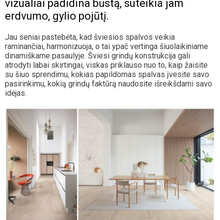
vizualiai padidina būstą, suteikia jam
erdvumo, gylio pojūtį.
Jau seniai pastebėta, kad šviesios spalvos veikia
raminančiai, harmonizuoja, o tai ypač vertinga šiuolaikiniame
dinamiškame pasaulyje. Šviesi grindų konstrukcija gali
atrodyti labai skirtingai, viskas priklauso nuo to, kaip žaisite
su šiuo sprendimu, kokias papildomas spalvas įvesite savo
pasirinkimu, kokią grindų faktūrą naudosite išreikšdami savo
idėjas.