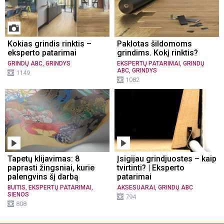
Kokias grindis rinktis –
Paklotas šildomoms
eksperto patarimai
grindims. Kokį rinktis?
,
,
GRINDŲ ABC
GRINDYS
EKSPERTŲ PATARIMAI
GRINDŲ
,
ABC
GRINDYS
1149
1082
Tapetų klijavimas: 8
Įsigijau grindjuostes – kaip
paprasti žingsniai, kurie
tvirtinti? | Eksperto
palengvins šį darbą
patarimai
,
,
,
BUITIS
EKSPERTŲ PATARIMAI
AKSESUARAI
GRINDŲ ABC
SIENOS
794
808