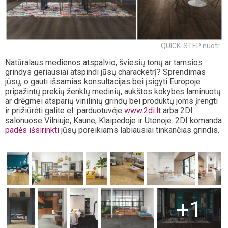
QUICK-STEP nuotr.
Natūralaus medienos atspalvio, šviesių tonų ar tamsios
grindys geriausiai atspindi jūsų characketrį? Sprendimas
jūsų, o gauti išsamias konsultacijas bei įsigyti Europoje
pripažintų prekių ženklų medinių, aukštos kokybės laminuotų
ar drėgmei atsparių vinilinių grindų bei produktų joms įrengti
ir prižiūrėti galite el. parduotuvėje
www.2di.lt
arba 2DI
salonuose Vilniuje, Kaune, Klaipėdoje ir Utenoje. 2DI komanda
padės išsirinkti
jūsų poreikiams labiausiai tinkančias grindis.
+1