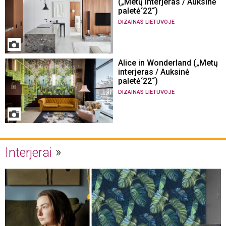
(„Metų interjeras / Auksinė
paletė‘22“)
DIZAINAS LIETUVOJE
Alice in Wonderland („Metų
interjeras / Auksinė
paletė‘22“)
DIZAINAS LIETUVOJE
Interjerai