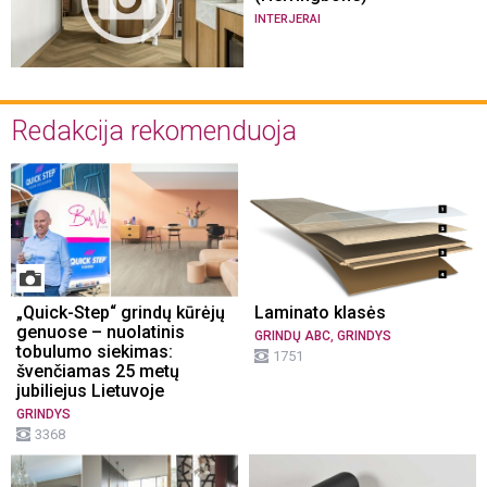
INTERJERAI
Redakcija rekomenduoja
„Quick-Step“ grindų kūrėjų
Laminato klasės
genuose – nuolatinis
,
GRINDŲ ABC
GRINDYS
tobulumo siekimas:
1751
švenčiamas 25 metų
jubiliejus Lietuvoje
GRINDYS
3368