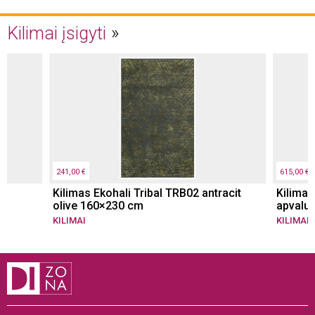
Kilimai įsigyti
241,00 €
615,00 €
Kilimas Ekohali Tribal TRB02 antracit
Kilimas
olive 160×230 cm
apvalu
KILIMAI
KILIMAI