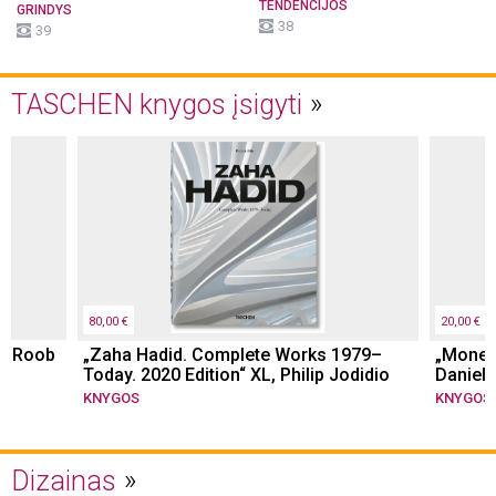
TENDENCIJOS
GRINDYS
38
39
TASCHEN knygos įsigyti
80,00 €
20,00 €
er Roob
„Zaha Hadid. Complete Works 1979–
„Monet.
Today. 2020 Edition“ XL, Philip Jodidio
Daniel 
KNYGOS
KNYGOS
Dizainas