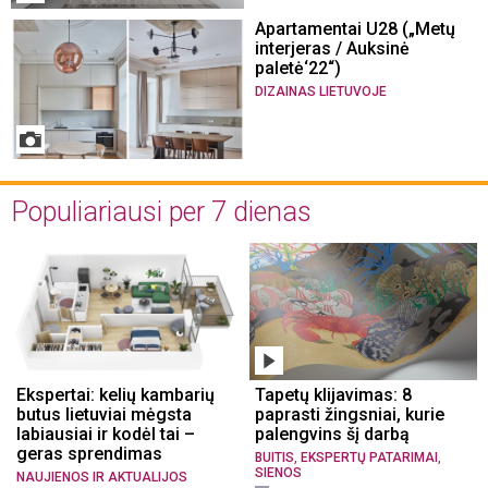
Apartamentai U28 („Metų
interjeras / Auksinė
paletė‘22“)
DIZAINAS LIETUVOJE
Populiariausi per 7 dienas
Ekspertai: kelių kambarių
Tapetų klijavimas: 8
butus lietuviai mėgsta
paprasti žingsniai, kurie
labiausiai ir kodėl tai –
palengvins šį darbą
geras sprendimas
,
,
BUITIS
EKSPERTŲ PATARIMAI
SIENOS
NAUJIENOS IR AKTUALIJOS