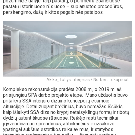
požeminėje dalyje, tarp pastatų, o perimetru esančiuose
pastatų istoriniuose rūsiuose – suplanuotos procedūros,
persirengimo, dušų ir kitos pagalbinės patalpos.
Akiko_Tutlys interjeras / Norbert Tukaj nuotr.
Komplekso rekonstrukcija pradėta 2008 m., o 2019 m. aš
prisijungiau SPA darbo projekto etape. Mano užduotis buvo
pritaikyti SSA interjero dizaino koncepciją esamoje
situacijoje. Detalizuojant brėžinius, buvo nemažas iššūkis,
kaip išlaikyti SSA dizaino kryptį netaisyklingų formų ir ribotų
dydžių autentiškuose rūsiuose. Reikėjo rasti techniškai
įgyvendinamus sprendimus, atitinkančius ir užsakovo
ypatingai aukštus estetikos reikalavimus, ir statybos