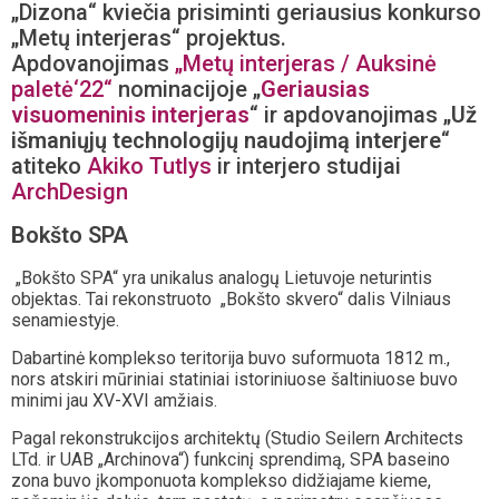
„Dizona“ kviečia prisiminti geriausius konkurso
„Metų interjeras“ projektus.
Apdovanojimas
„Metų interjeras / Auksinė
paletė‘22“
nominacijoje „
Geriausias
visuomeninis interjeras
“ ir apdovanojimas „
Už
išmaniųjų technologijų naudojimą interjere
“
atiteko
Akiko Tutlys
ir interjero studijai
ArchDesign
Bokšto SPA
„Bokšto SPA“ yra unikalus analogų Lietuvoje neturintis
objektas. Tai rekonstruoto „Bokšto skvero“ dalis Vilniaus
senamiestyje.
Dabartinė komplekso teritorija buvo suformuota 1812 m.,
nors atskiri mūriniai statiniai istoriniuose šaltiniuose buvo
minimi jau XV-XVI amžiais.
Pagal rekonstrukcijos architektų (Studio Seilern Architects
LTd. ir UAB „Archinova“) funkcinį sprendimą, SPA baseino
zona buvo įkomponuota komplekso didžiajame kieme,