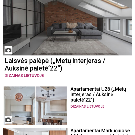
Laisvės palėpė („Metų interjeras /
Auksinė paletė‘22“)
DIZAINAS LIETUVOJE
Apartamentai U28 („Metų
interjeras / Auksinė
paletė‘22“)
DIZAINAS LIETUVOJE
Apartamentai Markučiuose