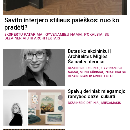
Savito interjero stiliaus paieškos: nuo ko
pradėti?
EKSPERTŲ PATARIMAI
,
GYVENAMIEJI NAMAI
,
POKALBIAI SU
DIZAINERIAIS IR ARCHITEKTAIS
Butas kolekcininkui |
Architektės Miglės
Šalnaitės deriniai
,
DIZAINERIO DERINIAI
GYVENAMIEJI
,
,
NAMAI
MENO KŪRINIAI
POKALBIAI SU
DIZAINERIAIS IR ARCHITEKTAIS
Spalvų deriniai: miegamojo
ramybės oazei sukurti
,
DIZAINERIO DERINIAI
MIEGAMASIS