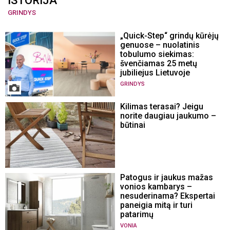
ISTORIJA
GRINDYS
„Quick-Step“ grindų kūrėjų
genuose – nuolatinis
tobulumo siekimas:
švenčiamas 25 metų
jubiliejus Lietuvoje
GRINDYS
Kilimas terasai? Jeigu
norite daugiau jaukumo –
būtinai
Patogus ir jaukus mažas
vonios kambarys –
nesuderinama? Ekspertai
paneigia mitą ir turi
patarimų
VONIA