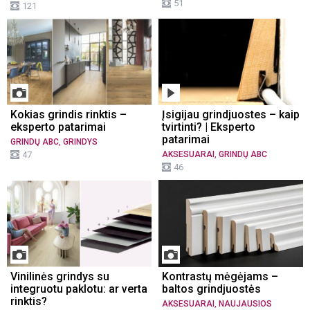
51
121
Kokias grindis rinktis –
Įsigijau grindjuostes – kaip
eksperto patarimai
tvirtinti? | Eksperto
patarimai
,
GRINDŲ ABC
GRINDYS
,
47
AKSESUARAI
GRINDŲ ABC
46
Vinilinės grindys su
Kontrastų mėgėjams –
integruotu paklotu: ar verta
baltos grindjuostės
rinktis?
,
AKSESUARAI
NAUJAUSIOS