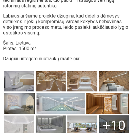
techninius reglamentus, tuo pačiu – išsaugoti vertingų
istorinių statinių autentiką.
Labiausiai šiame projekte džiugina, kad didelis dėmesys
detalėms ir jokių kompromisų vardan kokybės nebuvimas
viso įrengimo proceso metu, leido pasiekti aukščiausio lygio
estetikos visumą.
Šalis: Lietuva
2
Plotas: 1500 m
Daugiau interjero nuotraukų rasite čia:
+10