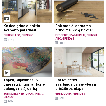
Kokias grindis rinktis –
Paklotas šildomoms
eksperto patarimai
grindims. Kokį rinktis?
,
,
GRINDŲ ABC
GRINDYS
EKSPERTŲ PATARIMAI
GRINDŲ
,
ABC
GRINDYS
1144
1080
Tapetų klijavimas: 8
Parketlentės –
paprasti žingsniai, kurie
svarbiausios savybės ir
palengvins šį darbą
priežiūros etapai
,
,
,
BUITIS
EKSPERTŲ PATARIMAI
GRINDŲ ABC
GRINDYS
SIENOS
791
809