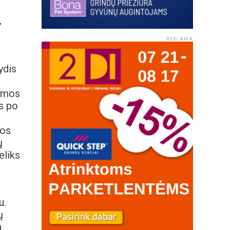
r
REKLAMA
ydis
kamos
us po
jos
ų
eliks
u.
ų
a