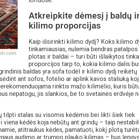
Atkreipkite dėmesį į baldų i
kilimo proporcijas
Kaip išsirinkti kilimo dydį? Koks kilimo d
tinkamiausias, nulemia bendras patalpos
ash.com
plotas ir baldai – turi būti išlaikytos tin
proporcijos tarp to, kokia kilimo dalis b
grindinis baldas yra sofa todėl ir kilimo dydį reikėtų
 sėdint ant sofos, fotelio ar aplink kavos staliuką ko
e nerekomenduojama rinktis mažo kilimėlio, kuris būt
bus nepatogu, jis slankios, be to svetainės erdvėje n
ilpti stalas su visomis kėdėmis bei likti šiek tiek
ei viena kėdės koja nebūtų ant grindų – taip nestabil
namie, atitraukus kėdes, pamatuoti, kokį plotą turėt
lygaus audimo ar trumpo plauko kilimas – bus lengv