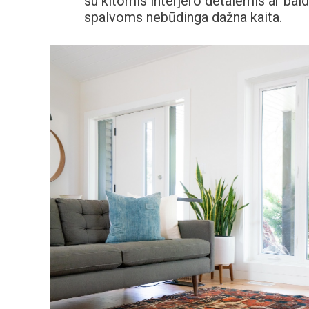
su kitomis interjero detalėmis ar ba
spalvoms nebūdinga dažna kaita.