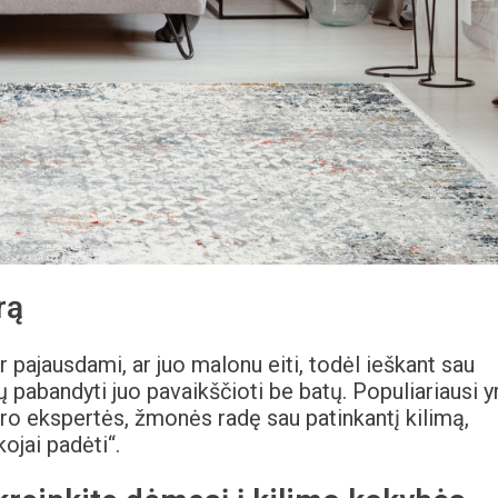
rą
ir pajausdami, ar juo malonu eiti, todėl ieškant sau
tų pabandyti juo pavaikščioti be batų. Populiariausi y
ero ekspertės, žmonės radę sau patinkantį kilimą,
ojai padėti“.