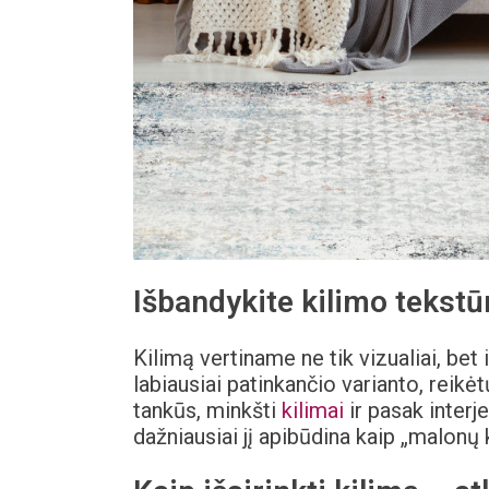
Išbandykite kilimo tekstū
Kilimą vertiname ne tik vizualiai, bet 
labiausiai patinkančio varianto, reikė
tankūs, minkšti
kilimai
ir pasak interj
dažniausiai jį apibūdina kaip „malonų k