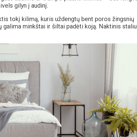
vels gilyn į audinį.
is tokį kilimą, kuris uždengtų bent poros žingsnių
ų galima minkštai ir šiltai padėti koją. Naktinis stali