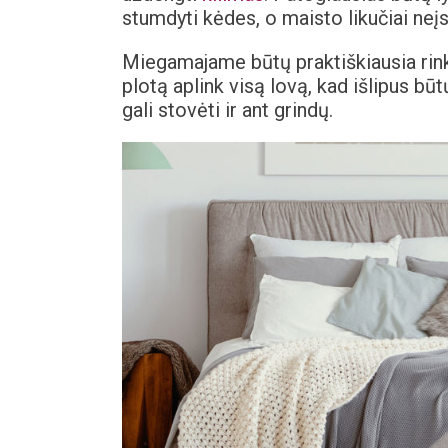
stumdyti kėdes, o maisto likučiai neįsi
Miegamajame būtų praktiškiausia rinkt
plotą aplink visą lovą, kad išlipus būt
gali stovėti ir ant grindų.