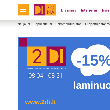
Dizainas
Interjerai
Įsir
Naujausi
Populiariausi
Rekomenduojame
Ekspertų patarim