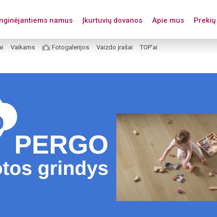
enginėjantiems namus
Įkurtuvių dovanos
Apie mus
Prekių 
ai
Vaikams
Fotogalerijos
Vaizdo įrašai
TOP’ai