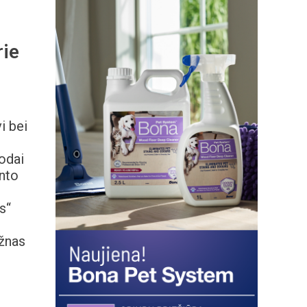
rie
i bei
odai
ento
s“
ažnas