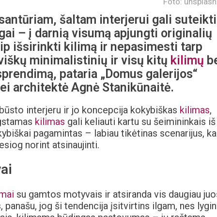
Foto: unsplas
 santūriam, šaltam interjerui gali suteikti
ai – į darnią visumą apjungti originalių
p išsirinkti kilimą ir nepasimesti tarp
iškų minimalistinių ir visų kitų
kilimų
b
prendimą, pataria „Domus galerijos“
ei architektė Agnė Stanikūnaitė.
būsto interjeru ir jo koncepcija kokybiškas
kilimas
,
Mėgstamas
kilimas
gali keliauti kartu su šeimininkais iš
kybiškai pagamintas – labiau tikėtinas scenarijus, kad
esiog norint atsinaujinti.
ai
imai
su gamtos motyvais ir atsiranda vis daugiau juo
panašu, jog ši tendencija įsitvirtins ilgam, nes lygi