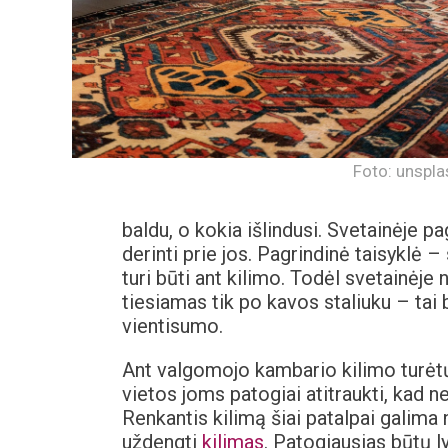
Foto: unspl
baldu, o kokia išlindusi. Svetainėje pa
derinti prie jos. Pagrindinė taisyklė –
turi būti ant kilimo. Todėl svetainėj
tiesiamas tik po kavos staliuku – tai 
vientisumo.
Ant valgomojo kambario kilimo turėtų t
vietos joms patogiai atitraukti, kad n
Renkantis kilimą šiai patalpai galima 
uždengti
kilimas
. Patogiausias būtų 