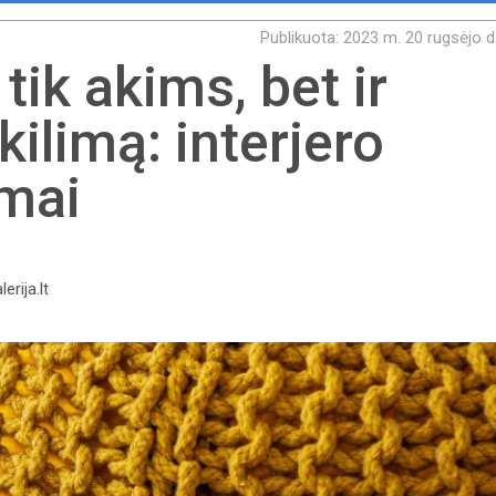
Publikuota: 2023 m. 20 rugsėjo d
 tik akims, bet ir
limą: interjero
imai
rija.lt