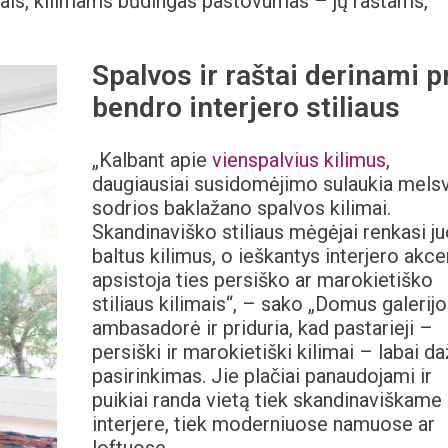
ldais, kilimams būdingas pastovumas – jų raštams,
Spalvos ir raštai derinami p
bendro interjero stiliaus
„Kalbant apie
vienspalvius kilimus
,
daugiausiai susidomėjimo sulaukia melsv
sodrios baklažano spalvos kilimai.
Skandinaviško stiliaus mėgėjai renkasi ju
baltus kilimus, o ieškantys interjero akc
apsistoja ties persiško ar marokietiško
stiliaus kilimais“, – sako „Domus galerijo
ambasadorė ir priduria, kad pastarieji –
persiški ir marokietiški kilimai – labai d
pasirinkimas. Jie plačiai panaudojami ir
puikiai randa vietą tiek skandinaviškame
interjere, tiek moderniuose namuose ar
loftuose.