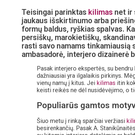
Teisingai parinktas
kilimas
net ir
jaukaus išskirtinumo arba priešing
formų baldus, ryškias spalvas. Kai
persiškų, marokietiškų, skandinav
rasti savo namams tinkamiausią s
ambasadorė, interjero dizainerė b
Pasak interjero ekspertės, su bendru 
dažniausiai yra ilgalaikis pirkinys. 
vienų namų į kitus. Jei
kilimas
itin ko
keisti reikės ne dėl nusidėvėjimo, o ti
Populiarūs gamtos motyv
Šiuo metu į rinką sparčiai veržiasi
kil
besirenkančių. Pasak A. Stanikūnaitės, 