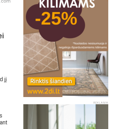
h.com
ei
 jį
REKLAMA
s
nant