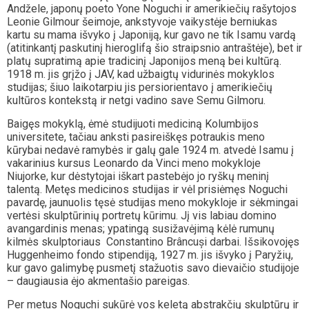
Andžele, japonų poeto Yone Noguchi ir amerikiečių rašytojos
Leonie Gilmour šeimoje, ankstyvoje vaikystėje berniukas
kartu su mama išvyko į Japoniją, kur gavo ne tik Isamu vardą
(atitinkantį paskutinį hieroglifą šio straipsnio antraštėje), bet ir
platų supratimą apie tradicinį Japonijos meną bei kultūrą.
1918 m. jis grįžo į JAV, kad užbaigtų vidurinės mokyklos
studijas; šiuo laikotarpiu jis persiorientavo į amerikiečių
kultūros kontekstą ir netgi vadino save Semu Gilmoru.
Baigęs mokyklą, ėmė studijuoti mediciną Kolumbijos
universitete, tačiau anksti pasireiškęs potraukis meno
kūrybai nedavė ramybės ir galų gale 1924 m. atvedė Isamu į
vakarinius kursus Leonardo da Vinci meno mokykloje
Niujorke, kur dėstytojai iškart pastebėjo jo ryškų meninį
talentą. Metęs medicinos studijas ir vėl prisiėmęs Noguchi
pavardę, jaunuolis tęsė studijas meno mokykloje ir sėkmingai
vertėsi skulptūrinių portretų kūrimu. Jį vis labiau domino
avangardinis menas; ypatingą susižavėjimą kėlė rumunų
kilmės skulptoriaus Constantino Brâncuși darbai. Išsikovojęs
Huggenheimo fondo stipendiją, 1927 m. jis išvyko į Paryžių,
kur gavo galimybę pusmetį stažuotis savo dievaičio studijoje
– daugiausia ėjo akmentašio pareigas.
Per metus Noguchi sukūrė vos keletą abstrakčių skulptūrų ir