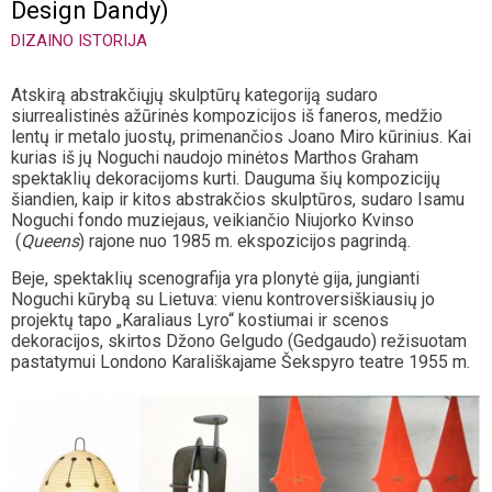
Design Dandy)
DIZAINO ISTORIJA
Atskirą abstrakčiųjų skulptūrų kategoriją sudaro
siurrealistinės ažūrinės kompozicijos iš faneros, medžio
lentų ir metalo juostų, primenančios Joano Miro kūrinius. Kai
kurias iš jų Noguchi naudojo minėtos Marthos Graham
spektaklių dekoracijoms kurti. Dauguma šių kompozicijų
šiandien, kaip ir kitos abstrakčios skulptūros, sudaro Isamu
Noguchi fondo muziejaus, veikiančio Niujorko Kvinso
(
Queens
) rajone nuo 1985 m. ekspozicijos pagrindą.
Beje, spektaklių scenografija yra plonytė gija, jungianti
Noguchi kūrybą su Lietuva: vienu kontroversiškiausių jo
projektų tapo „Karaliaus Lyro“ kostiumai ir scenos
dekoracijos, skirtos Džono Gelgudo (Gedgaudo) režisuotam
pastatymui Londono Karališkajame Šekspyro teatre 1955 m.