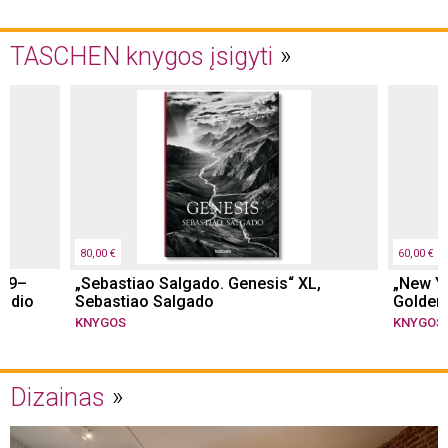
TASCHEN knygos įsigyti
80,00 €
60,00 €
979–
„Sebastiao Salgado. Genesis“ XL,
„New Yo
didio
Sebastiao Salgado
Golden
KNYGOS
KNYGOS
Dizainas