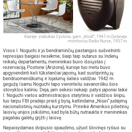
Kairėje: staliukas Cyclone, gam. „Knoll“, 1947 m.Dešinėje:
monitorius Radio Nurse, 1937 m.
Visos I. Noguchi ir jo bendraminčių pastangos sušvelninti
represijas baigėsi nesėkme; šiaip taip sutarus su Indėnų
reikalų departamentu, menininkas buvo išsiųstas į
rezervaciją Postone (Arizona), kurioje tuo metu buvo
apgyvendinti keli tūkstančiai japonų, kad sustiprintų jų
bendruomeniškumą ir lojalumą šalies valdžiai. 1942 m.
gegužę Isamu Noguchi tapo vieninteliu savanorišku šios
stovyklos kaliniu. Deja, jam sekėsi nekaip: patys japonai laikė
I. Noguchi vietos administracijos statytiniu ir valdžios šnipu,
tuo tarpu FBI pradėjo prieš jį bylą, kaltindama „Nisei“ judėjimą
nacionalistinių nuotaikų kurstymu. Prireikė Amerikos pilietinių
laisvių unijos įsikišimo, kad byla būtų nutraukta ir menininkas
pagaliau galėtų grįžti į laisvę.
Nepaisydamas dvipusio spaudimo, užuot šlovinęs ryšius su