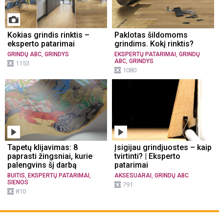
Kokias grindis rinktis –
Paklotas šildomoms
eksperto patarimai
grindims. Kokį rinktis?
,
,
GRINDŲ ABC
GRINDYS
EKSPERTŲ PATARIMAI
GRINDŲ
,
ABC
GRINDYS
1153
1080
Tapetų klijavimas: 8
Įsigijau grindjuostes – kaip
paprasti žingsniai, kurie
tvirtinti? | Eksperto
palengvins šį darbą
patarimai
,
,
,
BUITIS
EKSPERTŲ PATARIMAI
AKSESUARAI
GRINDŲ ABC
SIENOS
791
810