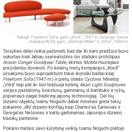
Kairėje: Freedom Sofa, gam. „Knoll“, 1947 m. Dešinėje: kavos
staliukas IN 50, gam. „Herman Miller“ ir „Vitra“, 1944 m
Teisybės dėlei reikia pažymėti, kad dar iki karo pradžios buvo
sukurtas kiek labiau siurrealistinis šio staliuko prototipas
Anson Conger Goodyear Table
, skirtas
MoMa
muziejaus
prezidentui dovanoti. Po kelerių metų kompanijos „Knoll“
užsakymu buvo suprojektuoti tokie ikoniški baldai kaip
Freeform Sofa
(1947 m.) ir pietų stalas
Cyclone
. Minėtoji
„Vitra“ taip pat iki šiol tiražuoja keletą
Akari Light Sculptures
serijos pastatomų šviestuvų, gaminamų iš bambuko ir ryžių
popieriaus pagal tradicinę japonų technologiją. Dėl šių
dizaino objektų Isamu Noguchi dabar minimas greta tokių
pokarinio JAV dizaino korifėjų kaip Charles’as Eamesas ir
George’as Nelsonas ir kartu garbinamas Japonijos dizaino
klasikų panteone.
Pokario metais savo kūrybinę veiklą Isamu Noguchi plėtojo