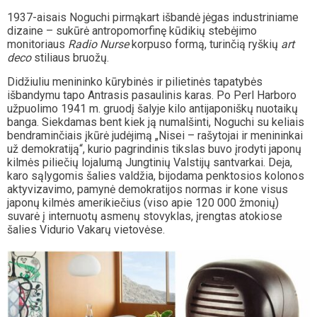
1937-aisais Noguchi pirmąkart išbandė jėgas industriniame
dizaine – sukūrė antropomorfinę kūdikių stebėjimo
monitoriaus
Radio Nurse
korpuso formą, turinčią ryškių
art
deco
stiliaus bruožų.
Didžiuliu menininko kūrybinės ir pilietinės tapatybės
išbandymu tapo Antrasis pasaulinis karas. Po Perl Harboro
užpuolimo 1941 m. gruodį šalyje kilo antijaponiškų nuotaikų
banga. Siekdamas bent kiek ją numalšinti, Noguchi su keliais
bendraminčiais įkūrė judėjimą „Nisei – rašytojai ir menininkai
už demokratiją“, kurio pagrindinis tikslas buvo įrodyti japonų
kilmės piliečių lojalumą Jungtinių Valstijų santvarkai. Deja,
karo sąlygomis šalies valdžia, bijodama penktosios kolonos
aktyvizavimo, pamynė demokratijos normas ir kone visus
japonų kilmės amerikiečius (viso apie 120 000 žmonių)
suvarė į internuotų asmenų stovyklas, įrengtas atokiose
šalies Vidurio Vakarų vietovėse.