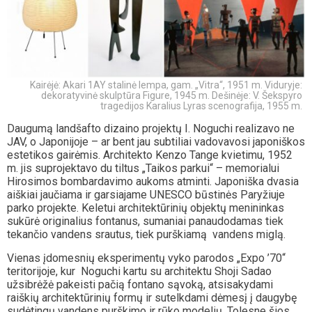
Kairėjė: Akari 1AY stalinė lempa, gam. „Vitra“, 1951 m. Viduryje:
dekoratyvinė skulptūra Figure, 1945 m. Dešinėje: V. Šekspyro
tragedijos Karalius Lyras scenografija, 1955 m.
Daugumą landšafto dizaino projektų I. Noguchi realizavo ne
JAV, o Japonijoje – ar bent jau subtiliai vadovavosi japoniškos
estetikos gairėmis. Architekto Kenzo Tange kvietimu, 1952
m. jis suprojektavo du tiltus „Taikos parkui“ – memorialui
Hirosimos bombardavimo aukoms atminti. Japoniška dvasia
aiškiai jaučiama ir garsiajame UNESCO būstinės Paryžiuje
parko projekte. Keletui architektūrinių objektų menininkas
sukūrė originalius fontanus, sumaniai panaudodamas tiek
tekančio vandens srautus, tiek purškiamą vandens miglą.
Vienas įdomesnių eksperimentų vyko parodos „Expo ’70“
teritorijoje, kur Noguchi kartu su architektu Shoji Sadao
užsibrėžė pakeisti pačią fontano sąvoką, atsisakydami
raiškių architektūrinių formų ir sutelkdami dėmesį į daugybę
sudėtingų vandens purškimo ir rūko modelių. Tolesne šios