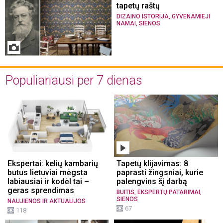
tapetų raštų
,
DIZAINO ISTORIJA
GYVENAMIEJI
,
NAMAI
SIENOS
Populiariausi per 7 dienas
Ekspertai: kelių kambarių
Tapetų klijavimas: 8
butus lietuviai mėgsta
paprasti žingsniai, kurie
labiausiai ir kodėl tai –
palengvins šį darbą
geras sprendimas
,
,
BUITIS
EKSPERTŲ PATARIMAI
SIENOS
NAUJIENOS IR AKTUALIJOS
67
118