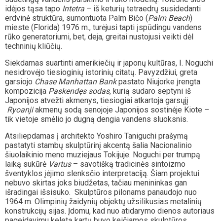
idėjos tąsa tapo
Intetra
– iš keturių tetraedrų susidedanti
erdvinė struktūra, sumontuota Palm Bičo (
Palm Beach
)
mieste (Florida) 1976 m., turėjusi tapti įspūdingu vandens
rūko generatoriumi, bet, deja, greitai nustojusi veikti dėl
techninių kliūčių.
Siekdamas suartinti amerikiečių ir japonų kultūras, I. Noguchi
nesidrovėjo tiesioginių istorinių citatų. Pavyzdžiui, greta
garsiojo
Chase Manhattan Bank
pastato Niujorke įrengta
kompozicija
Paskendęs sodas
, kurią sudaro septyni iš
Japonijos atvežti akmenys, tiesiogiai atkartoja garsųjį
Ryoanji
akmenų sodą senojoje Japonijos sostinėje Kiote –
tik vietoje smėlio jo dugną dengia vandens sluoksnis.
Atsiliepdamas į architekto Yoshiro Taniguchi prašymą
pastatyti stambų skulptūrinį akcentą šalia Nacionalinio
šiuolaikinio meno muziejaus Tokijuje. Noguchi per trumpą
laiką sukūrė
Vartus
– savotišką tradicinės sintoizmo
šventyklos įėjimo slenksčio interpretaciją. Šiam projektui
nebuvo skirtas joks biudžetas, tačiau menininkas gan
išradingai išsisuko. Skulptūros pilonams panaudojo nuo
1964 m. Olimpinių žaidynių objektų užsilikusias metalinių
konstrukcijų sijas. Įdomu, kad nuo atidarymo dienos autoriaus
pageidavimu keletą kartų buvo keičiamos skulptūros