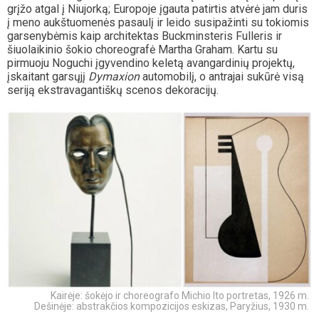
grįžo atgal į Niujorką; Europoje įgauta patirtis atvėrė jam duris
į meno aukštuomenės pasaulį ir leido susipažinti su tokiomis
garsenybėmis kaip architektas Buckminsteris Fulleris ir
šiuolaikinio šokio choreografė Martha Graham. Kartu su
pirmuoju Noguchi įgyvendino keletą avangardinių projektų,
įskaitant garsųjį
Dymaxion
automobilį, o antrajai sukūrė visą
seriją ekstravagantiškų scenos dekoracijų.
Kairėje: šokėjo ir choreografo Michio Ito portretas, 1926 m.
Dešinėje: abstrakčios kompozicijos eskizas, Paryžius, 1930 m.