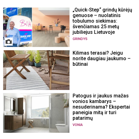
„Quick-Step“ grindų kūrėjų
genuose – nuolatinis
tobulumo siekimas:
švenčiamas 25 metų
jubiliejus Lietuvoje
GRINDYS
Kilimas terasai? Jeigu
norite daugiau jaukumo –
būtinai
Patogus ir jaukus mažas
vonios kambarys –
nesuderinama? Ekspertai
paneigia mitą ir turi
patarimų
VONIA