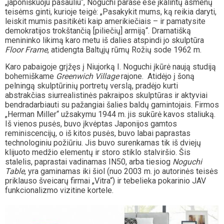
„japoniškuoju pasauliu“, Noguchi parašė esė įkalintų asmenų
teisėms ginti, kurioje teigė: „Pasakykit mums, ką reikia daryti,
leiskit mumis pasitikėti kaip amerikiečiais – ir pamatysite
demokratijos trokštančią [piliečių] armiją“. Dramatišką
menininko likimą karo metu iš dalies atspindi jo skulptūra
Floor Frame
, atidengta Baltųjų rūmų Rožių sode 1962 m.
Karo pabaigoje grįžęs į Niujorką I. Noguchi įkūrė naują studiją
bohemiškame
Greenwich Village
rajone. Atidėjo į šoną
pelningą skulptūrinių portretų verslą, pradėjo kurti
abstrakčias siurrealistinės pakraipos skulptūras ir aktyviai
bendradarbiauti su pažangiai šalies baldų gamintojais. Firmos
„Herman Miller“ užsakymu 1944 m. jis sukūrė kavos staliuką.
Iš vienos pusės, buvo įkvėptas Japonijos gamtos
reminiscencijų, o iš kitos pusės, buvo labai paprastas
technologiniu požiūriu. Jis buvo surenkamas tik iš dviejų
klijuoto medžio elementų ir storo stiklo stalviršio. Šis
stalelis, paprastai vadinamas IN50, arba tiesiog
Noguchi
Table
, yra gaminamas iki šiol (nuo 2003 m. jo autorinės teisės
priklauso šveicarų firmai „Vitra“) ir tebelieka pokarinio JAV
funkcionalizmo vizitine kortele.