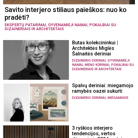
Savito interjero stiliaus paieškos: nuo ko
pradėti?
EKSPERTŲ PATARIMAI
,
GYVENAMIEJI NAMAI
,
POKALBIAI SU
DIZAINERIAIS IR ARCHITEKTAIS
Butas kolekcininkui |
Architektės Miglės
Šalnaitės deriniai
,
DIZAINERIO DERINIAI
GYVENAMIEJI
,
,
NAMAI
MENO KŪRINIAI
POKALBIAI SU
DIZAINERIAIS IR ARCHITEKTAIS
Spalvų deriniai: miegamojo
ramybės oazei sukurti
,
DIZAINERIO DERINIAI
MIEGAMASIS
3 ryškios interjero
tendencijos, vertos