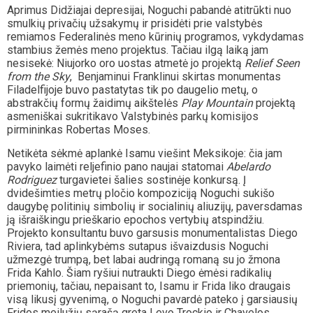
Aprimus Didžiajai depresijai, Noguchi pabandė atitrūkti nuo
smulkių privačių užsakymų ir prisidėti prie valstybės
remiamos Federalinės meno kūrinių programos, vykdydamas
stambius žemės meno projektus. Tačiau ilgą laiką jam
nesisekė: Niujorko oro uostas atmetė jo projektą
Relief Seen
from the Sky
, Benjaminui Franklinui skirtas monumentas
Filadelfijoje buvo pastatytas tik po daugelio metų, o
abstrakčių formų žaidimų aikštelės
Play Mountain
projektą
asmeniškai sukritikavo Valstybinės parkų komisijos
pirmininkas Robertas Moses.
Netikėta sėkmė aplankė Isamu viešint Meksikoje: čia jam
pavyko laimėti reljefinio pano naujai statomai
Abelardo
Rodriguez
turgavietei šalies sostinėje konkursą. Į
dvidešimties metrų pločio kompoziciją Noguchi sukišo
daugybę politinių simbolių ir socialinių aliuzijų, paversdamas
ją išraiškingu prieškario epochos vertybių atspindžiu.
Projekto konsultantu buvo garsusis monumentalistas Diego
Riviera, tad aplinkybėms sutapus išvaizdusis Noguchi
užmezgė trumpą, bet labai audringą romaną su jo žmona
Frida Kahlo. Šiam ryšiui nutraukti Diego ėmėsi radikalių
priemonių, tačiau, nepaisant to, Isamu ir Frida liko draugais
visą likusį gyvenimą, o Noguchi pavardė pateko į garsiausių
Fridos meilužių sąrašą greta Levo Trockio ir Chavelos