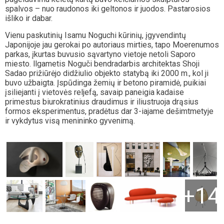
spalvos – nuo raudonos iki geltonos ir juodos. Pastarosios
išliko ir dabar.
Vienu paskutinių Isamu Noguchi kūrinių, įgyvendintų
Japonijoje jau gerokai po autoriaus mirties, tapo Moerenumos
parkas, įkurtas buvusio sąvartyno vietoje netoli Saporo
miesto. llgametis Noguči bendradarbis architektas Shoji
Sadao prižiūrėjo didžiulio objekto statybą iki 2000 m., kol ji
buvo užbaigta. Įspūdinga žemių ir betono piramidė, puikiai
įsiliejanti į vietovės reljefą, savaip paneigia kadaise
primestus biurokratinius draudimus ir iliustruoja drąsius
formos eksperimentus, pradėtus dar 3-iajame dešimtmetyje
ir vykdytus visą menininko gyvenimą.
+14