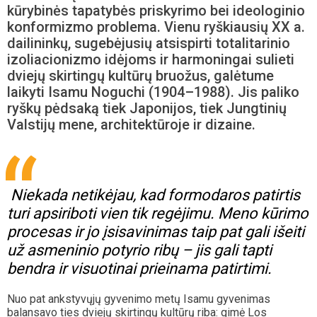
kūrybinės tapatybės priskyrimo bei ideologinio
konformizmo problema. Vienu ryškiausių XX a.
dailininkų, sugebėjusių atsispirti totalitarinio
izoliacionizmo idėjoms ir harmoningai sulieti
dviejų skirtingų kultūrų bruožus, galėtume
laikyti Isamu Noguchi (1904–1988). Jis paliko
ryškų pėdsaką tiek Japonijos, tiek Jungtinių
Valstijų mene, architektūroje ir dizaine.
Niekada netikėjau, kad formodaros patirtis
turi apsiriboti vien tik regėjimu. Meno kūrimo
procesas ir jo įsisavinimas taip pat gali išeiti
už asmeninio potyrio ribų – jis gali tapti
bendra ir visuotinai prieinama patirtimi.
Nuo pat ankstyvųjų gyvenimo metų Isamu gyvenimas
balansavo ties dviejų skirtingų kultūrų riba: gimė Los