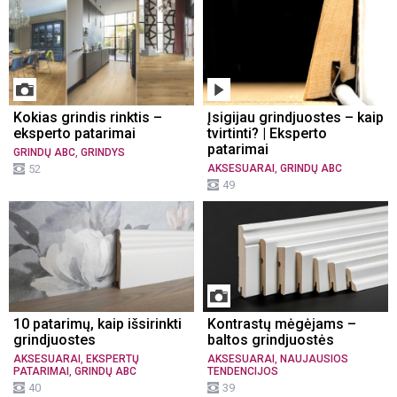
Kokias grindis rinktis –
Įsigijau grindjuostes – kaip
eksperto patarimai
tvirtinti? | Eksperto
patarimai
,
GRINDŲ ABC
GRINDYS
,
52
AKSESUARAI
GRINDŲ ABC
49
10 patarimų, kaip išsirinkti
Kontrastų mėgėjams –
grindjuostes
baltos grindjuostės
,
,
AKSESUARAI
EKSPERTŲ
AKSESUARAI
NAUJAUSIOS
,
PATARIMAI
GRINDŲ ABC
TENDENCIJOS
40
39