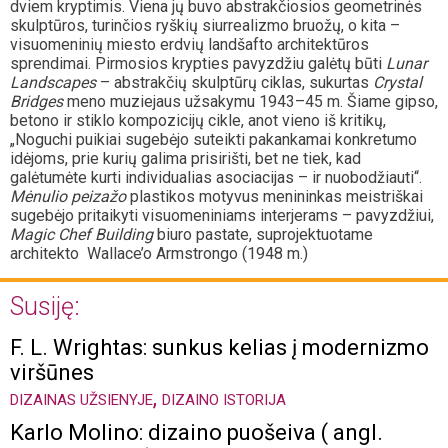
dviem kryptimis. Viena jų buvo abstrakčiosios geometrinės
skulptūros, turinčios ryškių siurrealizmo bruožų, o kita –
visuomeninių miesto erdvių landšafto architektūros
sprendimai. Pirmosios krypties pavyzdžiu galėtų būti
Lunar
Landscapes
– abstrakčių skulptūrų ciklas, sukurtas
Crystal
Bridges
meno muziejaus užsakymu 1943–45 m. Šiame gipso,
betono ir stiklo kompozicijų cikle, anot vieno iš kritikų,
„Noguchi puikiai sugebėjo suteikti pakankamai konkretumo
idėjoms, prie kurių galima prisirišti, bet ne tiek, kad
galėtumėte kurti individualias asociacijas – ir nuobodžiauti“.
Mėnulio peizažo
plastikos motyvus menininkas meistriškai
sugebėjo pritaikyti visuomeniniams interjerams – pavyzdžiui,
Magic Chef Building
biuro pastate, suprojektuotame
architekto Wallace’o Armstrongo (1948 m.)
Susiję:
F. L. Wrightas: sunkus kelias į modernizmo
viršūnes
,
DIZAINAS UŽSIENYJE
DIZAINO ISTORIJA
Karlo Molino: dizaino puošeiva ( angl.