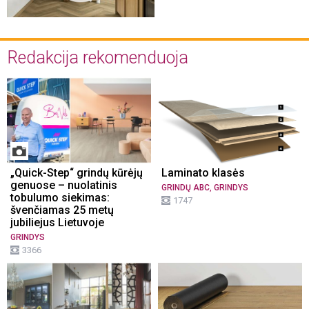
Redakcija rekomenduoja
„Quick-Step“ grindų kūrėjų
Laminato klasės
genuose – nuolatinis
,
GRINDŲ ABC
GRINDYS
tobulumo siekimas:
1747
švenčiamas 25 metų
jubiliejus Lietuvoje
GRINDYS
3366