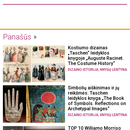
Panašūs
Kostiumo dizainas
„Taschen“ leidyklos
knygoje „Auguste Racinet.
The Costume History“
,
DIZAINO ISTORIJA
KNYGŲ LENTYNA
Simbolių aiškinimas ir jų
reikšmės: Taschen
leidyklos knyga „The Book
of Symbols. Reflections on
Archetypal Images“
,
DIZAINO ISTORIJA
KNYGŲ LENTYNA
TOP 10 Williamo Morriso