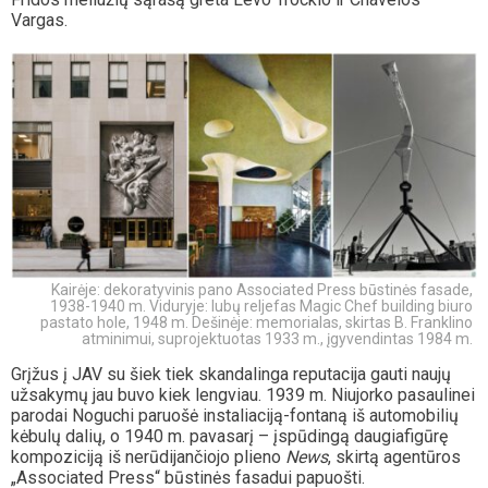
Vargas.
Kairėje: dekoratyvinis pano Associated Press būstinės fasade,
1938-1940 m. Viduryje: lubų reljefas Magic Chef building biuro
pastato hole, 1948 m. Dešinėje: memorialas, skirtas B. Franklino
atminimui, suprojektuotas 1933 m., įgyvendintas 1984 m.
Grįžus į JAV su šiek tiek skandalinga reputacija gauti naujų
užsakymų jau buvo kiek lengviau. 1939 m. Niujorko pasaulinei
parodai Noguchi paruošė instaliaciją-fontaną iš automobilių
kėbulų dalių, o 1940 m. pavasarį – įspūdingą daugiafigūrę
kompoziciją iš nerūdijančiojo plieno
News
, skirtą agentūros
„Associated Press“ būstinės fasadui papuošti.