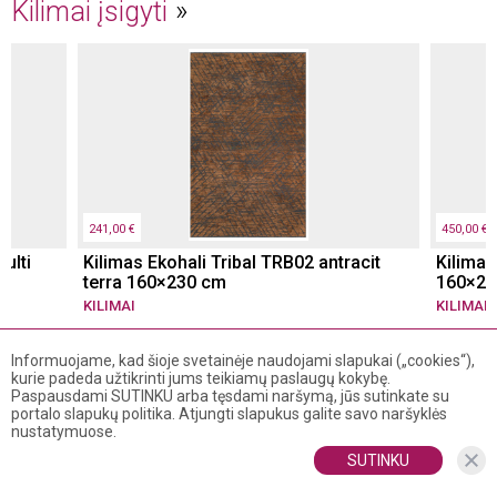
Kilimai įsigyti
241,00 €
450,00 €
ulti
Kilimas Ekohali Tribal TRB02 antracit
Kilimas
terra 160×230 cm
160×23
KILIMAI
KILIMAI
Informuojame, kad šioje svetainėje naudojami slapukai („cookies“),
kurie padeda užtikrinti jums teikiamų paslaugų kokybę.
Paspausdami SUTINKU arba tęsdami naršymą, jūs sutinkate su
portalo slapukų politika. Atjungti slapukus galite savo naršyklės
nustatymuose.
SUTINKU
DIZAINAS
INTERJERAI