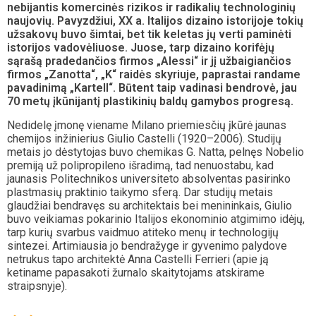
nebijantis komercinės rizikos ir radikalių technologinių
naujovių. Pavyzdžiui, XX a. Italijos dizaino istorijoje tokių
užsakovų buvo šimtai, bet tik keletas jų verti paminėti
istorijos vadovėliuose. Juose, tarp dizaino korifėjų
sąrašą pradedančios firmos „Alessi“ ir jį užbaigiančios
firmos „Zanotta“, „K“ raidės skyriuje, paprastai randame
pavadinimą „Kartell“. Būtent taip vadinasi bendrovė, jau
70 metų įkūnijantį plastikinių baldų gamybos progresą.
Nedidelę įmonę viename Milano priemiesčių įkūrė jaunas
chemijos inžinierius Giulio Castelli (1920–2006). Studijų
metais jo dėstytojas buvo chemikas G. Natta, pelnęs Nobelio
premiją už polipropileno išradimą, tad nenuostabu, kad
jaunasis Politechnikos universiteto absolventas pasirinko
plastmasių praktinio taikymo sferą. Dar studijų metais
glaudžiai bendravęs su architektais bei menininkais, Giulio
buvo veikiamas pokarinio Italijos ekonominio atgimimo idėjų,
tarp kurių svarbus vaidmuo atiteko menų ir technologijų
sintezei. Artimiausia jo bendražyge ir gyvenimo palydove
netrukus tapo architektė Anna Castelli Ferrieri (apie ją
ketiname papasakoti žurnalo skaitytojams atskirame
straipsnyje).