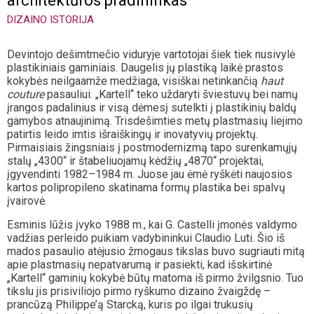
architektūros pradininkas
DIZAINO ISTORIJA
Devintojo dešimtmečio viduryje vartotojai šiek tiek nusivylė
plastikiniais gaminiais. Daugelis jų plastiką laikė prastos
kokybės neilgaamže medžiaga, visiškai netinkančią
haut
couture
pasauliui. „Kartell“ teko uždaryti šviestuvų bei namų
įrangos padalinius ir visą dėmesį sutelkti į plastikinių baldų
gamybos atnaujinimą. Trisdešimties metų plastmasių liejimo
patirtis leido imtis išraiškingų ir inovatyvių projektų.
Pirmaisiais žingsniais į postmodernizmą tapo surenkamųjų
stalų „4300“ ir štabeliuojamų kėdžių „4870“ projektai,
įgyvendinti 1982–1984 m. Juose jau ėmė ryškėti naujosios
kartos polipropileno skatinama formų plastika bei spalvų
įvairovė.
Esminis lūžis įvyko 1988 m., kai G. Castelli įmonės valdymo
vadžias perleido puikiam vadybininkui Claudio Luti. Šio iš
mados pasaulio atėjusio žmogaus tikslas buvo sugriauti mitą
apie plastmasių nepatvarumą ir pasiekti, kad išskirtinė
„Kartell“ gaminių kokybė būtų matoma iš pirmo žvilgsnio. Tuo
tikslu jis prisiviliojo pirmo ryškumo dizaino žvaigždę –
prancūzą Philippe’ą Starcką, kuris po ilgai trukusių