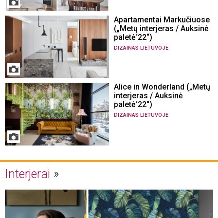
Apartamentai Markučiuose
(„Metų interjeras / Auksinė
paletė‘22“)
DIZAINAS LIETUVOJE
Alice in Wonderland („Metų
interjeras / Auksinė
paletė‘22“)
DIZAINAS LIETUVOJE
Interjerai