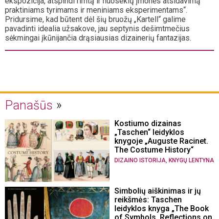
ekspozicija, atspindi rimtą ir nuoseklų įmonės atsidavimą
praktiniams tyrimams ir meniniams eksperimentams“.
Pridursime, kad būtent dėl šių bruožų „Kartell“ galime
pavadinti idealia užsakove, jau septynis dešimtmečius
sėkmingai įkūnijančia drąsiausias dizainerių fantazijas.
Panašūs
Kostiumo dizainas
„Taschen“ leidyklos
knygoje „Auguste Racinet.
The Costume History“
,
DIZAINO ISTORIJA
KNYGŲ LENTYNA
Simbolių aiškinimas ir jų
reikšmės: Taschen
leidyklos knyga „The Book
of Symbols. Reflections on