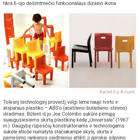
tikra 6-ojo dešimtmečio funkcionalaus dizaino ikona.
Kartell S.p.A nuotr.
Tolesnį technologinį proveržį vėlgi lėmė naujo tvirto ir
atsparaus plastiko – ABS’o (acetileno-butadieno-stireno)
išradimas. Būtent iš jo Joe Colombo sukūrė pirmąją
suaugusiesiems skirtą plastikinę kėdę „Universale“ (1967
m.). Daugybę rūpesčių konstruktoriams ir technologams
sukėlė atloše numatyta stačiakampė skylė, skirta ir
pernešimo rankenos vaidmeniui atlikti: ji gerokai silpnino