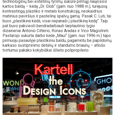
technologinių bei estetinių tyrimų sukūrė pirmąjį naujosios
kartos baldą – kėdę „Dr. Glob“ (gam. nuo 1988 m.), turėjusią
kontrastingą plastiko ir metalo konstrukciją, neskaidrius
matinius paviršius ir pastelinę spalvų gamą. Pasak C. Luti, tai
buvo „plastikinė kėdė, visai nepanaši į plastikinę kėdę“. Taip
pat buvo pakviesti bendradarbiauti tarptautinio lygio
dizaineriai Antonio Citterio, Ronas Aradas ir Vico Magistreti.
Pastarojo sukurta darbo kėdė „Maui“ (gam. nuo 1996 m.) tapo
pirmuoju pasaulyje plastikiniu baldu, pagamintu be papildomų
karkaso sustiprinimo detalių ir standumo briaunų – atlošo
tvirtumui pakako kokybiškai išlieto polipropileno.