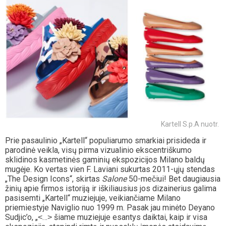
Kartell S.p.A nuotr.
Prie pasaulinio „Kartell“ populiarumo smarkiai prisideda ir
parodinė veikla, visų pirma vizualinio ekscentriškumo
sklidinos kasmetinės gaminių ekspozicijos Milano baldų
mugėje. Ko vertas vien F. Laviani sukurtas 2011-ųjų stendas
„The Design Icons“, skirtas
Salone
50-mečiui! Bet daugiausia
žinių apie firmos istoriją ir iškiliausius jos dizainerius galima
pasisemti „Kartell“ muziejuje, veikiančiame Milano
priemiestyje Naviglio nuo 1999 m. Pasak jau minėto Deyano
Sudjic’o, „˂…˃ šiame muziejuje esantys daiktai, kaip ir visa