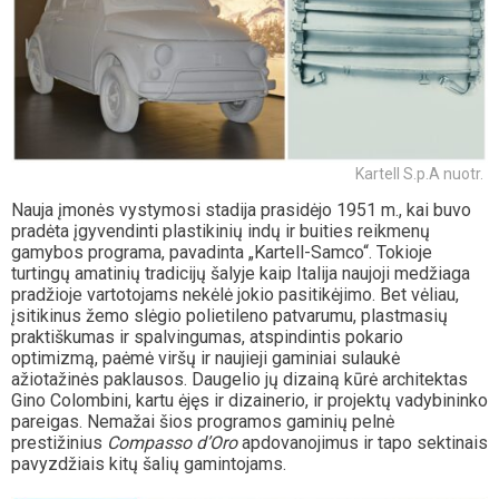
Kartell S.p.A nuotr.
Nauja įmonės vystymosi stadija prasidėjo 1951 m., kai buvo
pradėta įgyvendinti plastikinių indų ir buities reikmenų
gamybos programa, pavadinta „Kartell-Samco“. Tokioje
turtingų amatinių tradicijų šalyje kaip Italija naujoji medžiaga
pradžioje vartotojams nekėlė jokio pasitikėjimo. Bet vėliau,
įsitikinus žemo slėgio polietileno patvarumu, plastmasių
praktiškumas ir spalvingumas, atspindintis pokario
optimizmą, paėmė viršų ir naujieji gaminiai sulaukė
ažiotažinės paklausos. Daugelio jų dizainą kūrė architektas
Gino Colombini, kartu ėjęs ir dizainerio, ir projektų vadybininko
pareigas. Nemažai šios programos gaminių pelnė
prestižinius
Compasso d’Oro
apdovanojimus ir tapo sektinais
pavyzdžiais kitų šalių gamintojams.