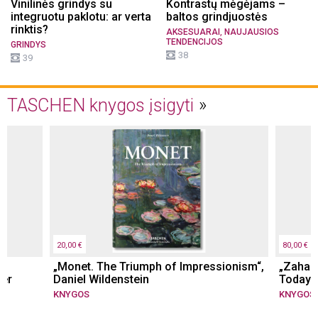
Vinilinės grindys su
Kontrastų mėgėjams –
integruotu paklotu: ar verta
baltos grindjuostės
rinktis?
,
AKSESUARAI
NAUJAUSIOS
TENDENCIJOS
GRINDYS
38
39
TASCHEN knygos įsigyti
20,00 €
80,00 €
„Monet. The Triumph of Impressionism“,
„Zaha 
her
Daniel Wildenstein
Today. 
KNYGOS
KNYGOS