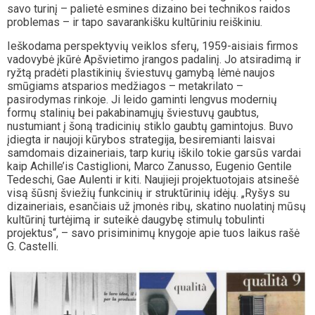
savo turinį – palietė esmines dizaino bei technikos raidos
problemas – ir tapo savarankišku kultūriniu reiškiniu.
Ieškodama perspektyvių veiklos sferų, 1959-aisiais firmos
vadovybė įkūrė Apšvietimo įrangos padalinį. Jo atsiradimą ir
ryžtą pradėti plastikinių šviestuvų gamybą lėmė naujos
smūgiams atsparios medžiagos – metakrilato –
pasirodymas rinkoje. Ji leido gaminti lengvus modernių
formų stalinių bei pakabinamųjų šviestuvų gaubtus,
nustumiant į šoną tradicinių stiklo gaubtų gamintojus. Buvo
įdiegta ir naujoji kūrybos strategija, besiremianti laisvai
samdomais dizaineriais, tarp kurių iškilo tokie garsūs vardai
kaip Achille’is Castiglioni, Marco Zanusso, Eugenio Gentile
Tedeschi, Gae Aulenti ir kiti. Naujieji projektuotojais atsinešė
visą šūsnį šviežių funkcinių ir struktūrinių idėjų. „Ryšys su
dizaineriais, esančiais už įmonės ribų, skatino nuolatinį mūsų
kultūrinį turtėjimą ir suteikė daugybę stimulų tobulinti
projektus“, – savo prisiminimų knygoje apie tuos laikus rašė
G. Castelli.