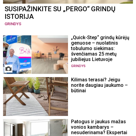
SUSIPAŽINKITE SU „PERGO“ GRINDŲ
ISTORIJA
GRINDYS
„Quick-Step“ grindų kūrėjų
genuose – nuolatinis
tobulumo siekimas:
švenčiamas 25 metų
jubiliejus Lietuvoje
GRINDYS
Kilimas terasai? Jeigu
norite daugiau jaukumo –
būtinai
Patogus ir jaukus mažas
vonios kambarys –
nesuderinama? Ekspertai