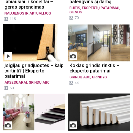
labiausiai ir kodėl tai –
palengvins šį darbą
geras sprendimas
,
,
BUITIS
EKSPERTŲ PATARIMAI
SIENOS
NAUJIENOS IR AKTUALIJOS
70
115
Įsigijau grindjuostes – kaip
Kokias grindis rinktis –
tvirtinti? | Eksperto
eksperto patarimai
patarimai
,
GRINDŲ ABC
GRINDYS
,
AKSESUARAI
GRINDŲ ABC
44
50