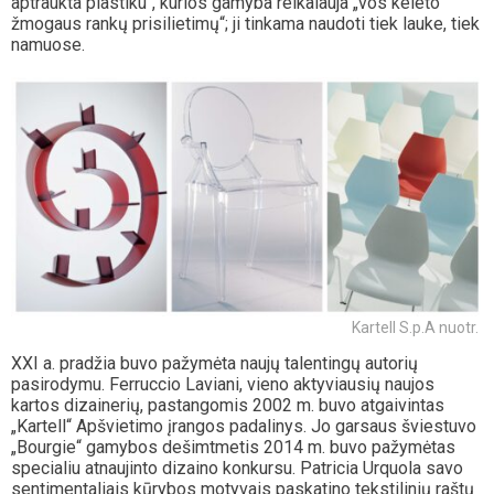
aptraukta plastiku“, kurios gamyba reikalauja „vos keleto
žmogaus rankų prisilietimų“; ji tinkama naudoti tiek lauke, tiek
namuose.
Kartell S.p.A nuotr.
XXI a. pradžia buvo pažymėta naujų talentingų autorių
pasirodymu. Ferruccio Laviani, vieno aktyviausių naujos
kartos dizainerių, pastangomis 2002 m. buvo atgaivintas
„Kartell“ Apšvietimo įrangos padalinys. Jo garsaus šviestuvo
„Bourgie“ gamybos dešimtmetis 2014 m. buvo pažymėtas
specialiu atnaujinto dizaino konkursu. Patricia Urquola savo
sentimentaliais kūrybos motyvais paskatino tekstilinių raštų