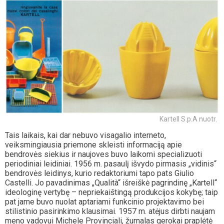
Kartell S.p.A nuotr.
Tais laikais, kai dar nebuvo visagalio interneto,
veiksmingiausia priemone skleisti informaciją apie
bendrovės siekius ir naujoves buvo laikomi specializuoti
periodiniai leidiniai. 1956 m. pasaulį išvydo pirmasis „vidinis“
bendrovės leidinys, kurio redaktoriumi tapo pats Giulio
Castelli. Jo pavadinimas „Qualità“ išreiškė pagrindinę „Kartell“
ideologinę vertybę – nepriekaištingą produkcijos kokybę; taip
pat jame buvo nuolat aptariami funkcinio projektavimo bei
stilistinio pasirinkimo klausimai. 1957 m. atėjus dirbti naujam
meno vadovui Michele Provinciali, žurnalas gerokai praplėtė