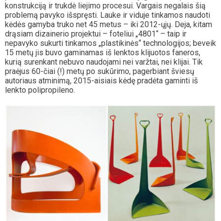
konstrukciją ir trukdė liejimo procesui. Vargais negalais šią
problemą pavyko išspręsti. Lauke ir viduje tinkamos naudoti
kėdės gamyba truko net 45 metus – iki 2012-ųjų. Deja, kitam
drąsiam dizainerio projektui – foteliui „4801“ – taip ir
nepavyko sukurti tinkamos „plastikinės“ technologijos; beveik
15 metų jis buvo gaminamas iš lenktos klijuotos faneros,
kurią surenkant nebuvo naudojami nei varžtai, nei klijai. Tik
praėjus 60-čiai (!) metų po sukūrimo, pagerbiant šviesų
autoriaus atminimą, 2015-aisiais kėdę pradėta gaminti iš
lenkto polipropileno.