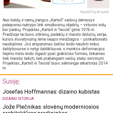
Kartell S.p.A nuotr.
Nuo baldų ir namų įrangos „Kartell“ vadovų dėmesys
palaipsniui nukrypo link smulkesnių objektų – virtuvės indų
bei įrankių. Projektas „Kartell in Tavola“ gimė 1976 m.
Pradžioje tai buvo stiklinių, padėklų ir maisto dėžučių serija,
kurios inovatyvumą lėmė naujos medžiagos – polikarbonato
naudojimas. Jos atsparumas šalčiui leido naudoti indus
šaldytuvuose ir netgi šaldikliuose, o menkos deformacijos
liejimo metu leido išgauti ypač grakščias formas, tinkamas
tiek maistui laikyti, tiek prabangiam vaišių stalui serviruoti.
Projektas „Kartell in Tavola“ buvo sėkmingai atkartotas 2014
m.
Susiję:
Josefas Hoffmannas: dizaino kubistas
DIZAINO ISTORIJA
Jože Plečnikas: slovėnų moderniosios