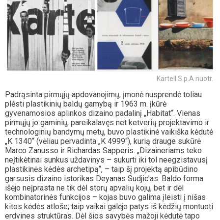
Kartell S.p.A nuotr.
Padrąsinta pirmųjų apdovanojimų, įmonė nusprendė toliau
plėsti plastikinių baldų gamybą ir 1963 m. įkūrė
gyvenamosios aplinkos dizaino padalinį „Habitat“. Vienas
pirmųjų jo gaminių, pareikalavęs net ketverių projektavimo ir
technologinių bandymų metų, buvo plastikinė vaikiška kėdutė
„K 1340“ (vėliau pervadinta „K 4999“), kurią drauge sukūrė
Marco Zanusso ir Richardas Sapperis. „Dizaineriams teko
neįtikėtinai sunkus uždavinys – sukurti iki tol neegzistavusį
plastikinės kėdės archetipą“, – taip šį projektą apibūdino
garsusis dizaino istorikas Deyanas Sudjic’as. Baldo forma
išėjo neįprasta ne tik dėl storų apvalių kojų, bet ir dėl
kombinatorinės funkcijos – kojas buvo galima įleisti į nišas
kitos kėdės atloše; taip vaikai galėjo patys iš kėdžių montuoti
erdvines struktūras. Dėl šios savybės mažoji kėdutė tapo