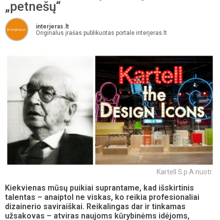
„petnešų“
interjeras.lt
Originalus įrašas publikuotas portale interjeras.lt
Kartell S.p.A nuotr.
Kiekvienas mūsų puikiai suprantame, kad išskirtinis
talentas – anaiptol ne viskas, ko reikia profesionaliai
dizainerio saviraiškai. Reikalingas dar ir tinkamas
užsakovas – atviras naujoms kūrybinėms idėjoms,