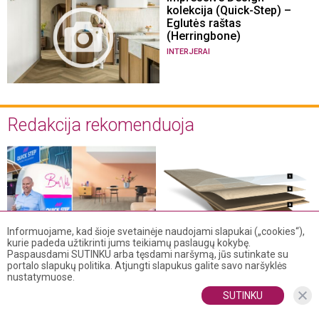
kolekcija (Quick-Step) –
Eglutės raštas
(Herringbone)
INTERJERAI
Redakcija rekomenduoja
Informuojame, kad šioje svetainėje naudojami slapukai („cookies“),
„Quick-Step“ grindų kūrėjų
Laminato klasės
kurie padeda užtikrinti jums teikiamų paslaugų kokybę.
Paspausdami SUTINKU arba tęsdami naršymą, jūs sutinkate su
genuose – nuolatinis
,
GRINDŲ ABC
GRINDYS
portalo slapukų politika. Atjungti slapukus galite savo naršyklės
tobulumo siekimas:
1749
nustatymuose.
švenčiamas 25 metų
jubiliejus Lietuvoje
SUTINKU
GRINDYS