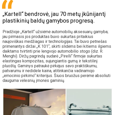
„Kartell“ bendrovė, jau 70 metų įkūnijantį
plastikinių baldų gamybos progresą.
Pradžioje „Kartell“ užsiėmė automobilių aksesuarų gamyba;
jau pirmasis jos produktas buvo sukurtas pritaikius
naujoviškas medžiagas ir technologijas. Tai buvo petnešas
primenantys diržai „K 101“, skirti slidėms bei kitiems ilgiems
daiktams tvirtinti prie lengvojo automobilio stogo (diz. R.
Menghi). Diržų pagrindą sudarė „Pirelli“ firmoje sukurtas
elastingas kompozitas, sujungiantis gumą ir tekstilinį
pluoštą. Gaminys patraukė pirkėjus savo praktiškumu,
patvarumu ir nedidele kaina, atitinkančia vadinamojo
„emocinio pirkimo“ kriterijus. Šiuos bruožus perėmė absoliuti
dauguma vėlesnių įmonės gaminių.