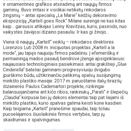
ir ornamentinės grafikos atsiradimą ant naujųjų firmos
gaminių. Buvo imtasi ir visiškai netikėtų rinkodaros
žingsnių – antai specialią „La Marie“ kėdžių dekoravimo
ekspoziciją „Kartell goes Rock“ Milane surengė ne kas kitas
kaip… garsusis atlikėjas Lenny Kravitzas, kuris, pasirodo, nuo
vaikystės žavėjosi dizaino pasauliu. Ir kas gi žinojo…
Viena iš naujųjų „Kartell“ veiklų – rinkodaros direktorės
Lorenzos Luti 2008 m. inicijuotas projektas „Kartell a la
mode“, jau tapęs naujuoju firmos padaliniu. Į efemerišką ir
permainingą mados pasaulį bendrovė įžengė apsiginklavusi
naujausiais technologiniais pasiekimais: antai grakštieji „Glue
Cinderella“ bateliai gaminami progresyviuoju dvigubo
įpurškimo būdu, užtikrinančiu patikimą spalvų susijungimą
minkšto plastiko masėje. 2017 m. paruoštame italų-brazilų
dizainerės Paulos Cademartori projekte, rizikingai
balansuojančiame ant kičo ribos, rankinukų „Parati“ ir šlepečių
„Claudia“ korpusai bei jų dekoro elementai taip pat liejami iš
minkšto plastiko, kurio spalvas galima keisti kone kasdien.
Kaip teigiama „Kartell“ pranešime spaudai, taip toliau
puoselėjamos šiuolaikinės firmos vertybės, tarp jų
skaidrumas ir spalvingumas.