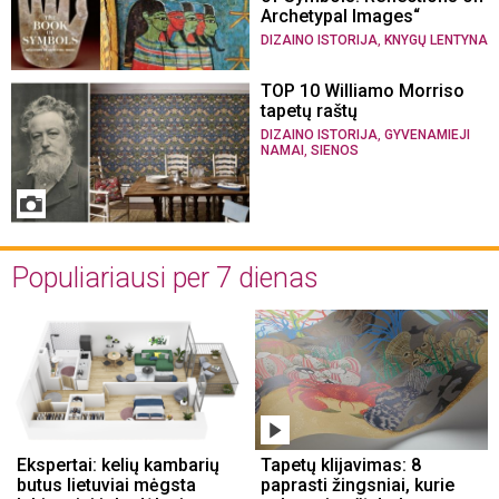
Archetypal Images“
,
DIZAINO ISTORIJA
KNYGŲ LENTYNA
TOP 10 Williamo Morriso
tapetų raštų
,
DIZAINO ISTORIJA
GYVENAMIEJI
,
NAMAI
SIENOS
Populiariausi per 7 dienas
Ekspertai: kelių kambarių
Tapetų klijavimas: 8
butus lietuviai mėgsta
paprasti žingsniai, kurie