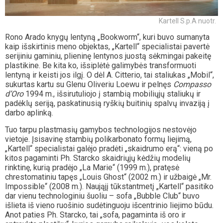
Kartell S.p.A nuotr.
Rono Arado knygų lentyną „Bookworm“, kuri buvo sumanyta
kaip išskirtinis meno objektas, „Kartell“ specialistai pavertė
serijiniu gaminiu, plieninę lentynos juostą sėkmingai pakeitę
plastikine. Be kita ko, išsiplėtė galimybės transformuoti
lentyną ir keisti jos ilgį. O dėl A. Citterio, tai staliukas „Mobil“,
sukurtas kartu su Glenu Oliveriu Loewu ir pelnęs
Compasso
d’Oro
1994 m., išsirutuliojo į stambią mobiliųjų staliukų ir
padėklų seriją, paskatinusią ryškių buitinių spalvų invaziją į
darbo aplinką.
Tuo tarpu plastmasių gamybos technologijos nestovėjo
vietoje. Įsisavinę stambių polikarbonato formų liejimą,
„Kartell“ specialistai galėjo pradėti „skaidrumo erą“: vieną po
kitos pagaminti Ph. Starcko skaidriųjų kėdžių modelių
rinktinę, kurią pradėjo „La Marie“ (1999 m.), pratęsė
chrestomatiniu tapęs „Louis Ghost“ (2002 m.) ir užbaigė „Mr.
Impossible“ (2008 m.). Naująjį tūkstantmetį „Kartell“ pasitiko
dar vienu technologiniu šuoliu – sofa „Bubble Club“ buvo
išlieta iš vieno ruošinio sudėtinguoju išcentrinio liejimo būdu.
Anot paties Ph. Starcko, tai „sofa, pagaminta iš oro ir