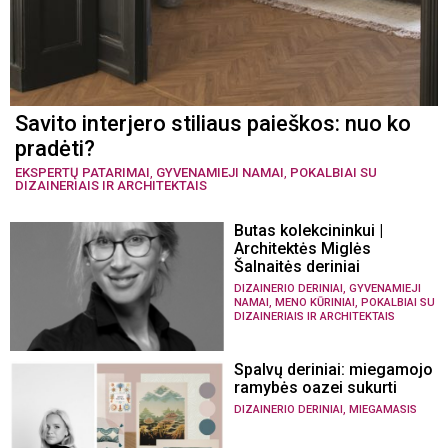
Savito interjero stiliaus paieškos: nuo ko
pradėti?
EKSPERTŲ PATARIMAI
,
GYVENAMIEJI NAMAI
,
POKALBIAI SU
DIZAINERIAIS IR ARCHITEKTAIS
Butas kolekcininkui |
Architektės Miglės
Šalnaitės deriniai
,
DIZAINERIO DERINIAI
GYVENAMIEJI
,
,
NAMAI
MENO KŪRINIAI
POKALBIAI SU
DIZAINERIAIS IR ARCHITEKTAIS
Spalvų deriniai: miegamojo
ramybės oazei sukurti
,
DIZAINERIO DERINIAI
MIEGAMASIS