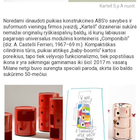
Kartell S.p.A nuotr.
Norėdami išnaudoti puikias konstrukcines ABS’o savybes ir
suformuoti vieningą firmos įvaizdį, „Kartell“ dizaineriai sukūrė
nemažai originalių ryškiaspalvių baldų, iš kurių labiausiai
pagarsėjo universalus modulinis konteineris „Componibili“
(diz. A. Castelli Ferrieri, 1967–69 m.). Kompaktiškas
cilindrinis tūris, puikiai atitikęs „baby-boom’o“ kartos
poreikius, tapo tiek vėlyvojo funkcionalizmo, tiek popstiliaus
ikona ir yra sėkmingai gaminamas iki šiol. 2017 m. vasarą
Milane netgi buvo surengta speciali paroda, skirta šio baldo
sukūrimo 50-mečiui.