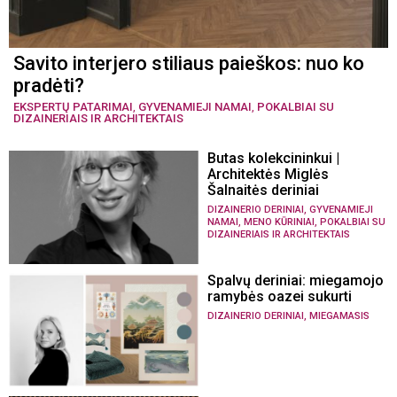
Savito interjero stiliaus paieškos: nuo ko
pradėti?
EKSPERTŲ PATARIMAI
,
GYVENAMIEJI NAMAI
,
POKALBIAI SU
DIZAINERIAIS IR ARCHITEKTAIS
Butas kolekcininkui |
Architektės Miglės
Šalnaitės deriniai
,
DIZAINERIO DERINIAI
GYVENAMIEJI
,
,
NAMAI
MENO KŪRINIAI
POKALBIAI SU
DIZAINERIAIS IR ARCHITEKTAIS
Spalvų deriniai: miegamojo
ramybės oazei sukurti
,
DIZAINERIO DERINIAI
MIEGAMASIS