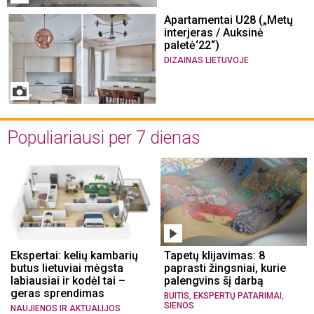
Apartamentai U28 („Metų
interjeras / Auksinė
paletė‘22“)
DIZAINAS LIETUVOJE
Populiariausi per 7 dienas
Ekspertai: kelių kambarių
Tapetų klijavimas: 8
butus lietuviai mėgsta
paprasti žingsniai, kurie
labiausiai ir kodėl tai –
palengvins šį darbą
geras sprendimas
,
,
BUITIS
EKSPERTŲ PATARIMAI
SIENOS
NAUJIENOS IR AKTUALIJOS