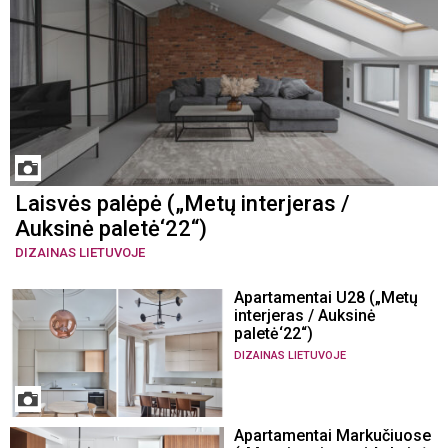
Laisvės palėpė („Metų interjeras /
Auksinė paletė‘22“)
DIZAINAS LIETUVOJE
Apartamentai U28 („Metų
interjeras / Auksinė
paletė‘22“)
DIZAINAS LIETUVOJE
Apartamentai Markučiuose