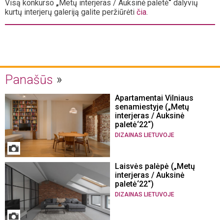
Visą konkurso
„
Metų interjeras / Auksinė paletė
“
dalyvių
kurtų interjerų galeriją galite peržiūrėti
čia
.
Panašūs
Apartamentai Vilniaus
senamiestyje („Metų
interjeras / Auksinė
paletė‘22“)
DIZAINAS LIETUVOJE
Laisvės palėpė („Metų
interjeras / Auksinė
paletė‘22“)
DIZAINAS LIETUVOJE