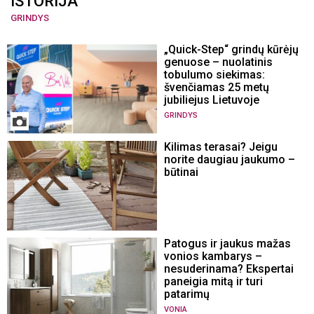
ISTORIJA
GRINDYS
„Quick-Step“ grindų kūrėjų
genuose – nuolatinis
tobulumo siekimas:
švenčiamas 25 metų
jubiliejus Lietuvoje
GRINDYS
Kilimas terasai? Jeigu
norite daugiau jaukumo –
būtinai
Patogus ir jaukus mažas
vonios kambarys –
nesuderinama? Ekspertai
paneigia mitą ir turi
patarimų
VONIA