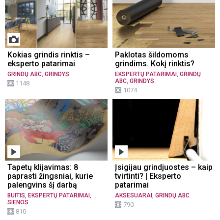
Kokias grindis rinktis –
Paklotas šildomoms
eksperto patarimai
grindims. Kokį rinktis?
,
,
GRINDŲ ABC
GRINDYS
EKSPERTŲ PATARIMAI
GRINDŲ
,
ABC
GRINDYS
1148
1074
Tapetų klijavimas: 8
Įsigijau grindjuostes – kaip
paprasti žingsniai, kurie
tvirtinti? | Eksperto
palengvins šį darbą
patarimai
,
,
,
BUITIS
EKSPERTŲ PATARIMAI
AKSESUARAI
GRINDŲ ABC
SIENOS
790
810