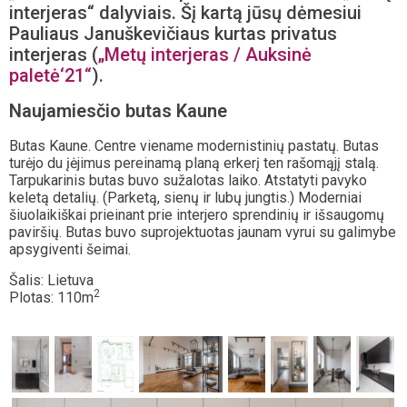
interjeras“ dalyviais. Šį kartą jūsų dėmesiui
Pauliaus Januškevičiaus kurtas privatus
interjeras (
„Metų interjeras / Auksinė
paletė‘21“
).
Naujamiesčio butas Kaune
Butas Kaune. Centre viename modernistinių pastatų. Butas
turėjo du įėjimus pereinamą planą erkerį ten rašomąjį stalą.
Tarpukarinis butas buvo sužalotas laiko. Atstatyti pavyko
keletą detalių. (Parketą, sienų ir lubų jungtis.) Moderniai
šiuolaikiškai prieinant prie interjero sprendinių ir išsaugomų
paviršių. Butas buvo suprojektuotas jaunam vyrui su galimybe
apsygiventi šeimai.
Šalis: Lietuva
2
Plotas: 110m