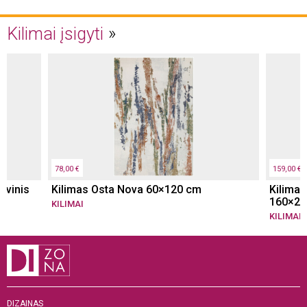
Kilimai įsigyti
78,00 €
159,00 €
yvinis
Kilimas Osta Nova 60×120 cm
Kilimas
160×23
KILIMAI
KILIMAI
DIZAINAS