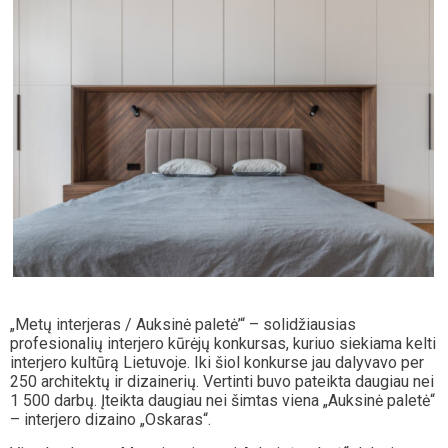
„Metų interjeras / Auksinė paletė’“ – solidžiausias
profesionalių interjero kūrėjų konkursas, kuriuo siekiama kelti
interjero kultūrą Lietuvoje. Iki šiol konkurse jau dalyvavo per
250 architektų ir dizainerių. Vertinti buvo pateikta daugiau nei
1 500 darbų. Įteikta daugiau nei šimtas viena „Auksinė paletė“
– interjero dizaino „Oskaras“.