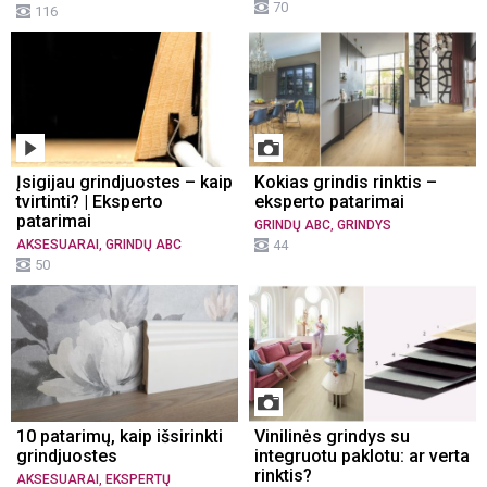
70
116
Įsigijau grindjuostes – kaip
Kokias grindis rinktis –
tvirtinti? | Eksperto
eksperto patarimai
patarimai
,
GRINDŲ ABC
GRINDYS
,
AKSESUARAI
GRINDŲ ABC
44
50
10 patarimų, kaip išsirinkti
Vinilinės grindys su
grindjuostes
integruotu paklotu: ar verta
rinktis?
,
AKSESUARAI
EKSPERTŲ