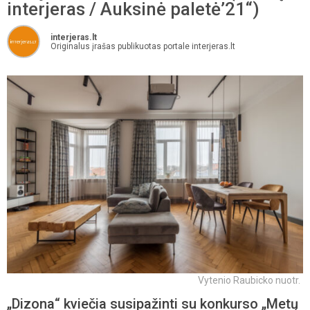
interjeras / Auksinė paletė’21“)
interjeras.lt
Originalus įrašas publikuotas portale interjeras.lt
Vytenio Raubicko nuotr.
„Dizona“ kviečia susipažinti su konkurso „Metų