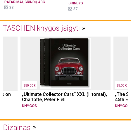
,
PATARIMAI
GRINDŲ ABC
GRINDYS
38
37
TASCHEN knygos įsigyti
250,00 €
25,00 €
ns on
„Ultimate Collector Cars“ XXL (II tomai),
„The St
Charlotte, Peter Fiell
45th Ed
sm
KNYGOS
KNYGOS
Dizainas