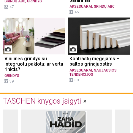
patarimai
,
GRINDŲ ABC
GRINDYS
,
47
AKSESUARAI
GRINDŲ ABC
45
Vinilinės grindys su
Kontrastų mėgėjams –
integruotu paklotu: ar verta
baltos grindjuostės
rinktis?
,
AKSESUARAI
NAUJAUSIOS
TENDENCIJOS
GRINDYS
38
39
TASCHEN knygos įsigyti