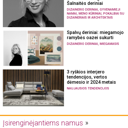
Šalnaitės deriniai
,
DIZAINERIO DERINIAI
GYVENAMIEJI
,
,
NAMAI
MENO KŪRINIAI
POKALBIAI SU
DIZAINERIAIS IR ARCHITEKTAIS
Spalvų deriniai: miegamojo
ramybės oazei sukurti
,
DIZAINERIO DERINIAI
MIEGAMASIS
3 ryškios interjero
tendencijos, vertos
dėmesio ir 2024 metais
NAUJAUSIOS TENDENCIJOS
Įsirenginėjantiems namus