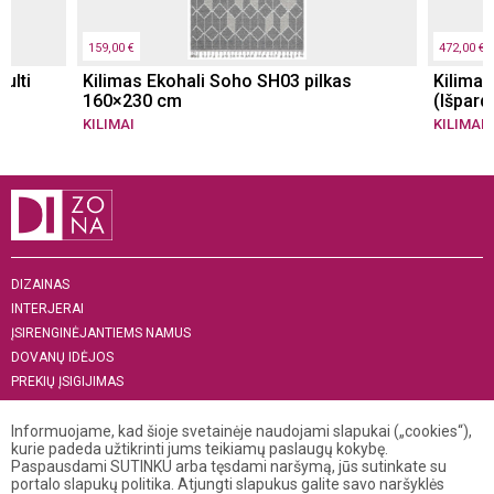
159,00 €
472,00 €
ulti
Kilimas Ekohali Soho SH03 pilkas
Kilima
160×230 cm
(Išpard
KILIMAI
KILIMAI
DIZAINAS
INTERJERAI
ĮSIRENGINĖJANTIEMS NAMUS
DOVANŲ IDĖJOS
PREKIŲ ĮSIGIJIMAS
APIE MUS
Informuojame, kad šioje svetainėje naudojami slapukai („cookies“),
„MENAS INTERJERUI 2019“
kurie padeda užtikrinti jums teikiamų paslaugų kokybę.
Paspausdami SUTINKU arba tęsdami naršymą, jūs sutinkate su
+370 521 04 141
portalo slapukų politika. Atjungti slapukus galite savo naršyklės
info@dizona.lt