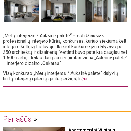
„Metų interjeras / Auksinė paletė’“ – solidžiausias
profesionalių interjero kūrėjų konkursas, kuriuo siekiama kelti
interjero kultūrą Lietuvoje. Iki šiol konkurse jau dalyvavo per
250 architektų ir dizainerių. Vertinti buvo pateikta daugiau nei
1 500 darbų. Įteikta daugiau nei šimtas viena „Auksinė paletė“
– interjero dizaino „Oskaras“.
Visą konkurso
„
Metų interjeras / Auksinė paletė
“
dalyvių
kurtų interjerų galeriją galite peržiūrėti
čia
.
Panašūs
Apartamentai Vilniaus