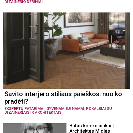
DIZAINERIO DERINIAI
Savito interjero stiliaus paieškos: nuo ko
pradėti?
EKSPERTŲ PATARIMAI
,
GYVENAMIEJI NAMAI
,
POKALBIAI SU
DIZAINERIAIS IR ARCHITEKTAIS
Butas kolekcininkui |
Architektės Miglės