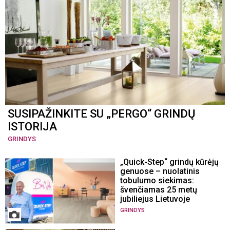
SUSIPAŽINKITE SU „PERGO“ GRINDŲ
ISTORIJA
GRINDYS
„Quick-Step“ grindų kūrėjų
genuose – nuolatinis
tobulumo siekimas:
švenčiamas 25 metų
jubiliejus Lietuvoje
GRINDYS