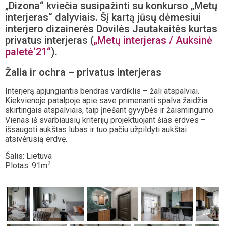
„Dizona“ kviečia susipažinti su konkurso „Metų
interjeras“ dalyviais. Šį kartą jūsų dėmesiui
interjero dizainerės Dovilės Jautakaitės kurtas
privatus interjeras (
„Metų interjeras / Auksinė
paletė‘21“
).
Žalia ir ochra – privatus interjeras
Interjerą apjungiantis bendras vardiklis – žali atspalviai.
Kiekvienoje patalpoje apie save primenanti spalva žaidžia
skirtingais atspalviais, taip įnešant gyvybės ir žaismingumo.
Vienas iš svarbiausių kriterijų projektuojant šias erdves –
išsaugoti aukštas lubas ir tuo pačiu užpildyti aukštai
atsivėrusią erdvę.
Šalis: Lietuva
2
Plotas: 91m