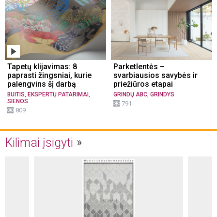
Tapetų klijavimas: 8
Parketlentės –
paprasti žingsniai, kurie
svarbiausios savybės ir
palengvins šį darbą
priežiūros etapai
,
,
,
BUITIS
EKSPERTŲ PATARIMAI
GRINDŲ ABC
GRINDYS
SIENOS
791
809
Kilimai įsigyti