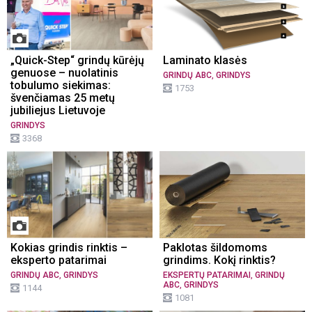
„Quick-Step“ grindų kūrėjų
Laminato klasės
genuose – nuolatinis
,
GRINDŲ ABC
GRINDYS
tobulumo siekimas:
1753
švenčiamas 25 metų
jubiliejus Lietuvoje
GRINDYS
3368
Kokias grindis rinktis –
Paklotas šildomoms
eksperto patarimai
grindims. Kokį rinktis?
,
,
GRINDŲ ABC
GRINDYS
EKSPERTŲ PATARIMAI
GRINDŲ
,
ABC
GRINDYS
1144
1081