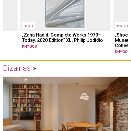
80,00 €
125,00 €
„Zaha Hadid. Complete Works 1979–
„Shoes 
Today. 2020 Edition“ XL, Philip Jodidio
Museum 
Colleen
KNYGOS
KNYGOS
Dizainas