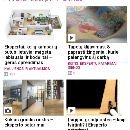
Ekspertai: kelių kambarių
Tapetų klijavimas: 8
butus lietuviai mėgsta
paprasti žingsniai, kurie
labiausiai ir kodėl tai –
palengvins šį darbą
geras sprendimas
,
,
BUITIS
EKSPERTŲ PATARIMAI
SIENOS
NAUJIENOS IR AKTUALIJOS
51
121
Kokias grindis rinktis –
Įsigijau grindjuostes – kaip
eksperto patarimai
tvirtinti? | Eksperto