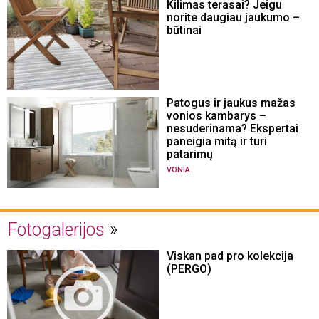
Kilimas terasai? Jeigu
norite daugiau jaukumo –
būtinai
Patogus ir jaukus mažas
vonios kambarys –
nesuderinama? Ekspertai
paneigia mitą ir turi
patarimų
VONIA
Fotogalerijos
Viskan pad pro kolekcija
(PERGO)