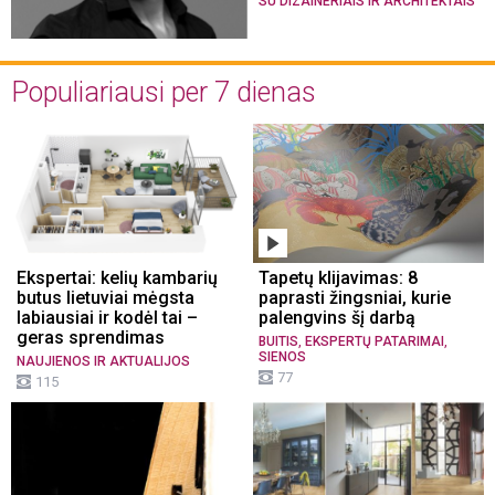
SU DIZAINERIAIS IR ARCHITEKTAIS
Populiariausi per 7 dienas
Ekspertai: kelių kambarių
Tapetų klijavimas: 8
butus lietuviai mėgsta
paprasti žingsniai, kurie
labiausiai ir kodėl tai –
palengvins šį darbą
geras sprendimas
,
,
BUITIS
EKSPERTŲ PATARIMAI
SIENOS
NAUJIENOS IR AKTUALIJOS
77
115