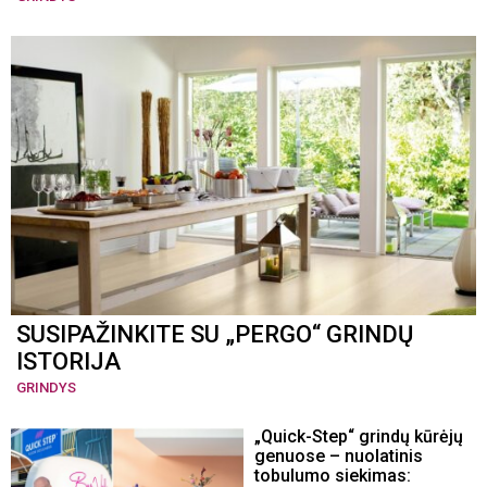
SUSIPAŽINKITE SU „PERGO“ GRINDŲ
ISTORIJA
GRINDYS
„Quick-Step“ grindų kūrėjų
genuose – nuolatinis
tobulumo siekimas: