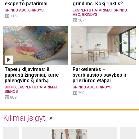
eksperto patarimai
grindims. Kokį rinktis?
,
,
GRINDŲ ABC
GRINDYS
EKSPERTŲ PATARIMAI
GRINDŲ
,
ABC
GRINDYS
1151
1074
Tapetų klijavimas: 8
Parketlentės –
paprasti žingsniai, kurie
svarbiausios savybės ir
palengvins šį darbą
priežiūros etapai
,
,
,
BUITIS
EKSPERTŲ PATARIMAI
GRINDŲ ABC
GRINDYS
SIENOS
790
809
Kilimai įsigyti