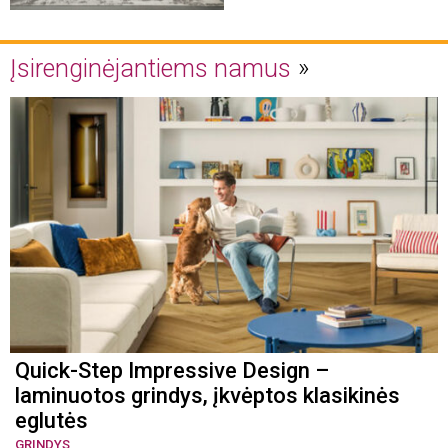
Įsirenginėjantiems namus
Quick-Step Impressive Design –
laminuotos grindys, įkvėptos klasikinės
eglutės
GRINDYS