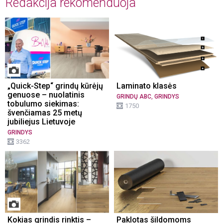
Redakcija rekomenduoja
„Quick-Step“ grindų kūrėjų
Laminato klasės
genuose – nuolatinis
,
GRINDŲ ABC
GRINDYS
tobulumo siekimas:
1750
švenčiamas 25 metų
jubiliejus Lietuvoje
GRINDYS
3362
Kokias grindis rinktis –
Paklotas šildomoms