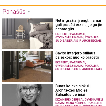
Panašūs
Net ir gražiai įrengti namai
gali pradėti erzinti, jeigu jie
nepatogūs
,
EKSPERTŲ PATARIMAI
,
GYVENAMIEJI NAMAI
POKALBIAI
SU DIZAINERIAIS IR ARCHITEKTAIS
Savito interjero stiliaus
paieškos: nuo ko pradėti?
,
EKSPERTŲ PATARIMAI
,
GYVENAMIEJI NAMAI
POKALBIAI
SU DIZAINERIAIS IR ARCHITEKTAIS
Butas kolekcininkui |
Architektės Miglės
Šalnaitės deriniai
,
DIZAINERIO DERINIAI
GYVENAMIEJI
,
,
NAMAI
MENO KŪRINIAI
POKALBIAI