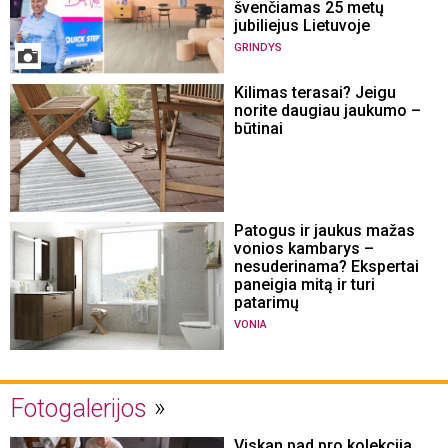
švenčiamas 25 metų
jubiliejus Lietuvoje
GRINDYS
Kilimas terasai? Jeigu
norite daugiau jaukumo –
būtinai
Patogus ir jaukus mažas
vonios kambarys –
nesuderinama? Ekspertai
paneigia mitą ir turi
patarimų
VONIA
Fotogalerijos
Viskan pad pro kolekcija