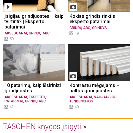
Įsigijau grindjuostes – kaip
Kokias grindis rinktis –
tvirtinti? | Eksperto
eksperto patarimai
patarimai
,
GRINDŲ ABC
GRINDYS
,
AKSESUARAI
GRINDŲ ABC
49
59
10 patarimų, kaip išsirinkti
Kontrastų mėgėjams –
grindjuostes
baltos grindjuostės
,
,
AKSESUARAI
EKSPERTŲ
AKSESUARAI
NAUJAUSIOS
,
PATARIMAI
GRINDŲ ABC
TENDENCIJOS
42
40
TASCHEN knygos įsigyti