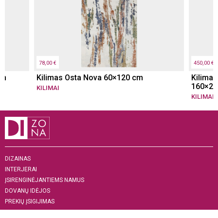
78,00 €
450,00 €
cm
Kilimas Osta Nova 60×120 cm
Kilimas
160×23
KILIMAI
KILIMAI
DIZAINAS
INTERJERAI
ĮSIRENGINĖJANTIEMS NAMUS
DOVANŲ IDĖJOS
PREKIŲ ĮSIGIJIMAS
APIE MUS