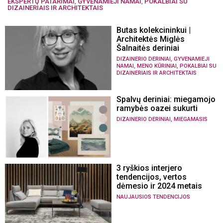
EKSPERTŲ PATARIMAI
,
GYVENAMIEJI NAMAI
,
POKALBIAI SU
DIZAINERIAIS IR ARCHITEKTAIS
Butas kolekcininkui |
Architektės Miglės
Šalnaitės deriniai
,
DIZAINERIO DERINIAI
GYVENAMIEJI
,
,
NAMAI
MENO KŪRINIAI
POKALBIAI SU
DIZAINERIAIS IR ARCHITEKTAIS
Spalvų deriniai: miegamojo
ramybės oazei sukurti
,
DIZAINERIO DERINIAI
MIEGAMASIS
3 ryškios interjero
tendencijos, vertos
dėmesio ir 2024 metais
NAUJAUSIOS TENDENCIJOS