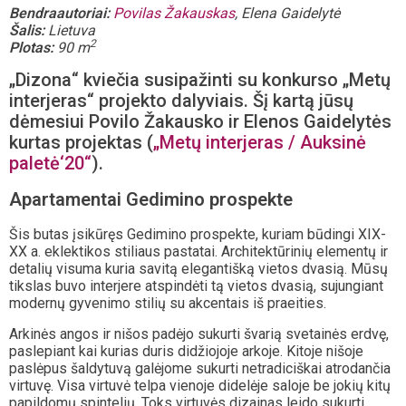
Bendraautoriai:
Povilas Žakauskas
, Elena Gaidelytė
Šalis:
Lietuva
2
Plotas:
90 m
„Dizona“ kviečia susipažinti su konkurso „Metų
interjeras“ projekto dalyviais. Šį kartą jūsų
dėmesiui Povilo Žakausko ir Elenos Gaidelytės
kurtas projektas (
„Metų interjeras / Auksinė
paletė‘20“
).
Apartamentai Gedimino prospekte
Šis butas įsikūręs Gedimino prospekte, kuriam būdingi XIX-
XX a. eklektikos stiliaus pastatai. Architektūrinių elementų ir
detalių visuma kuria savitą elegantišką vietos dvasią. Mūsų
tikslas buvo interjere atspindėti tą vietos dvasią, sujungiant
modernų gyvenimo stilių su akcentais iš praeities.
Arkinės angos ir nišos padėjo sukurti švarią svetainės erdvę,
paslepiant kai kurias duris didžiojoje arkoje. Kitoje nišoje
paslėpus šaldytuvą galėjome sukurti netradiciškai atrodančia
virtuvę. Visa virtuvė telpa vienoje didelėje saloje be jokių kitų
papildomų spintelių. Toks virtuvės dizainas leido sukurti