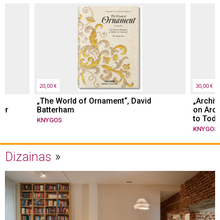
20,00 €
30,00 €
„The World of Ornament“, David
„Archit
her
Batterham
on Arch
to Toda
KNYGOS
KNYGOS
Dizainas