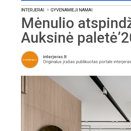
INTERJERAI
GYVENAMIEJI NAMAI
Mėnulio atspindži
Auksinė paletė’2
interjeras.lt
Originalus įrašas publikuotas portale interjeras