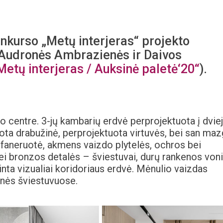
onkurso „Metų interjeras“ projekto
i Audronės Ambrazienės ir Daivos
Metų interjeras / Auksinė paletė‘20“
).
o centre. 3-jų kambarių erdvė perprojektuota į dvie
a drabužinė, perprojektuota virtuvės, bei san ma
faneruotė, akmens vaizdo plytelės, ochros bei
ei bronzos detalės – šviestuvai, durų rankenos von
nta vizualiai koridoriaus erdvė. Mėnulio vaizdas
inės šviestuvuose.