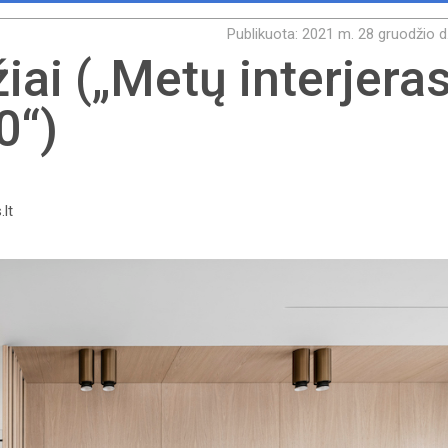
Publikuota: 2021 m. 28 gruodžio d
ai („Metų interjeras
0“)
.lt