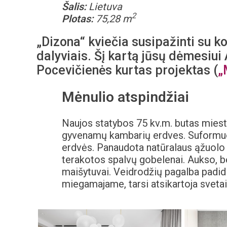
Šalis:
Lietuva
2
Plotas:
75,28 m
„Dizona“ kviečia susipažinti su k
dalyviais. Šį kartą jūsų dėmesiu
Pocevičienės kurtas projektas (
„
Mėnulio atspindžiai
Naujos statybos 75 kv.m. butas miest
gyvenamų kambarių erdves. Suformuot
erdvės. Panaudota natūralaus ąžuolo 
terakotos spalvų gobelenai. Aukso, b
maišytuvai. Veidrodžių pagalba padidi
miegamajame, tarsi atsikartoja sveta