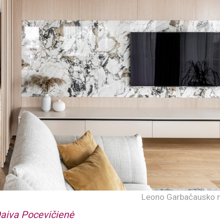
Leono Garbačausko n
aiva Pocevičienė