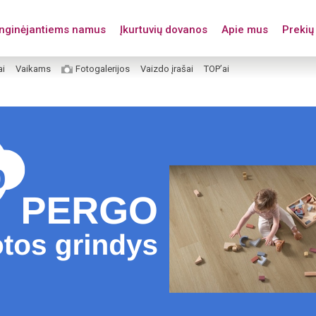
enginėjantiems namus
Įkurtuvių dovanos
Apie mus
Prekių 
ai
Vaikams
Fotogalerijos
Vaizdo įrašai
TOP’ai