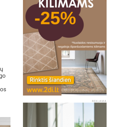
jų
zgo
ios
REKLAMA