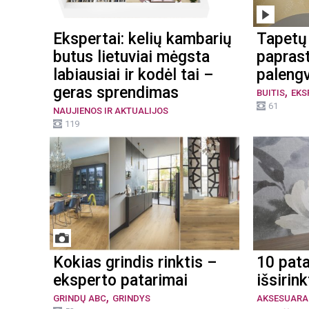
Ekspertai: kelių kambarių
Tapetų 
butus lietuviai mėgsta
paprast
labiausiai ir kodėl tai –
palengv
,
geras sprendimas
BUITIS
EKS
61
NAUJIENOS IR AKTUALIJOS
119
Kokias grindis rinktis –
10 pata
eksperto patarimai
išsirin
,
GRINDŲ ABC
GRINDYS
AKSESUARA