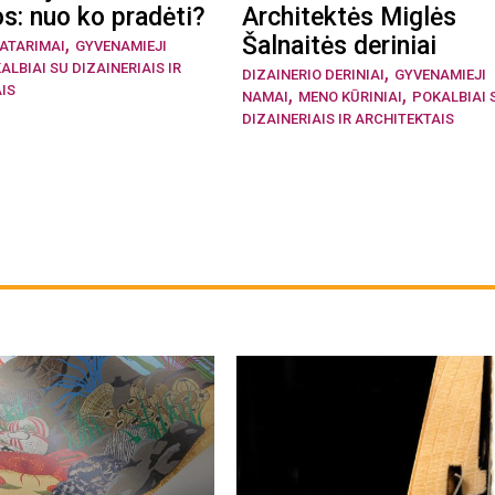
s: nuo ko pradėti?
Architektės Miglės
,
Šalnaitės deriniai
ATARIMAI
GYVENAMIEJI
,
ALBIAI SU DIZAINERIAIS IR
DIZAINERIO DERINIAI
GYVENAMIEJI
,
,
IS
NAMAI
MENO KŪRINIAI
POKALBIAI 
DIZAINERIAIS IR ARCHITEKTAIS