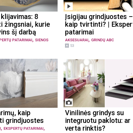
klijavimas: 8
Įsigijau grindjuostes –
i žingsniai, kurie
kaip tvirtinti? | Ekspe
ins šį darbą
patarimai
,
,
PERTŲ PATARIMAI
SIENOS
AKSESUARAI
GRINDŲ ABC
53
rimų, kaip
Vinilinės grindys su
kti grindjuostes
integruotu paklotu: ar
,
,
verta rinktis?
I
EKSPERTŲ PATARIMAI