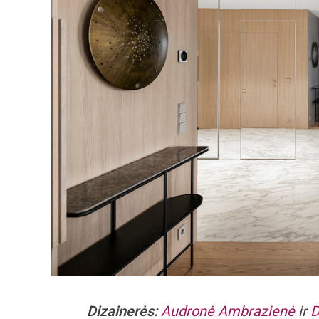
Dizainerės:
Audronė Ambrazienė
ir
D