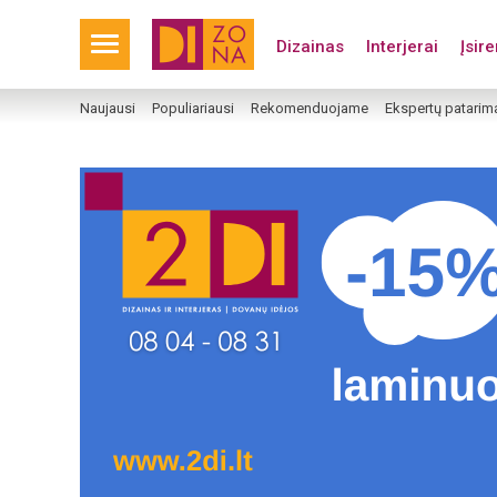
Dizainas
Interjerai
Įsir
Naujausi
Populiariausi
Rekomenduojame
Ekspertų patarim