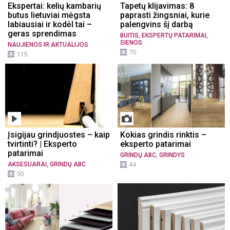
Ekspertai: kelių kambarių
Tapetų klijavimas: 8
butus lietuviai mėgsta
paprasti žingsniai, kurie
labiausiai ir kodėl tai –
palengvins šį darbą
geras sprendimas
,
,
BUITIS
EKSPERTŲ PATARIMAI
SIENOS
NAUJIENOS IR AKTUALIJOS
70
115
Įsigijau grindjuostes – kaip
Kokias grindis rinktis –
tvirtinti? | Eksperto
eksperto patarimai
patarimai
,
GRINDŲ ABC
GRINDYS
,
AKSESUARAI
GRINDŲ ABC
44
50