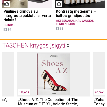
Vinilinės grindys su
Kontrastų mėgėjams –
integruotu paklotu: ar verta
baltos grindjuostės
rinktis?
,
AKSESUARAI
NAUJAUSIOS
TENDENCIJOS
GRINDYS
38
39
TASCHEN knygos įsigyti
125,00 €
80,00 €
ica“,
„Shoes A-Z. The Collection of The
„Zaha 
Museum at FIT“ XL, Valerie Steele,
Today. 