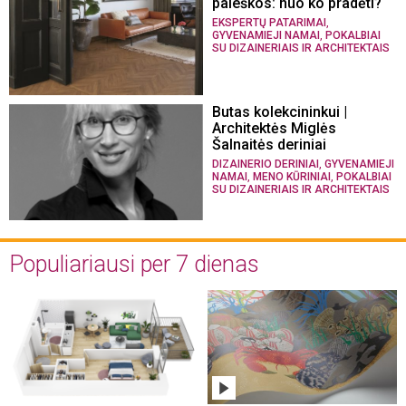
paieškos: nuo ko pradėti?
,
EKSPERTŲ PATARIMAI
,
GYVENAMIEJI NAMAI
POKALBIAI
SU DIZAINERIAIS IR ARCHITEKTAIS
Butas kolekcininkui |
Architektės Miglės
Šalnaitės deriniai
,
DIZAINERIO DERINIAI
GYVENAMIEJI
,
,
NAMAI
MENO KŪRINIAI
POKALBIAI
SU DIZAINERIAIS IR ARCHITEKTAIS
Populiariausi per 7 dienas