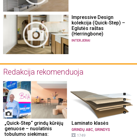
Impressive Design
kolekcija (Quick-Step) –
Eglutės raštas
(Herringbone)
INTERJERAI
Redakcija rekomenduoja
„Quick-Step“ grindų kūrėjų
Laminato klasės
genuose – nuolatinis
,
GRINDŲ ABC
GRINDYS
tobulumo siekimas:
1749