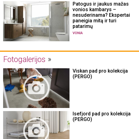
Patogus ir jaukus mažas
vonios kambarys –
nesuderinama? Ekspertai
paneigia mitą ir turi
patarimų
VONIA
Fotogalerijos
Viskan pad pro kolekcija
(PERGO)
Isefjord pad pro kolekcija
(PERGO)