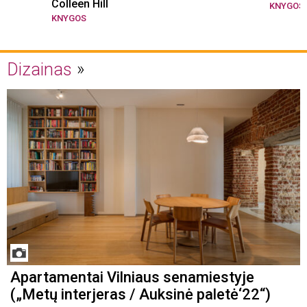
Colleen Hill
KNYGOS
KNYGOS
Dizainas
Apartamentai Vilniaus senamiestyje
(„Metų interjeras / Auksinė paletė‘22“)