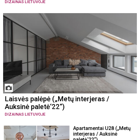
DIZAINAS LIETUVOJE
Laisvės palėpė („Metų interjeras /
Auksinė paletė‘22“)
DIZAINAS LIETUVOJE
Apartamentai U28 („Metų
interjeras / Auksinė
paletė‘22“)