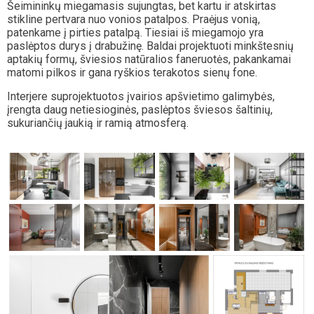
Šeimininkų miegamasis sujungtas, bet kartu ir atskirtas
stikline pertvara nuo vonios patalpos. Praėjus vonią,
patenkame į pirties patalpą. Tiesiai iš miegamojo yra
paslėptos durys į drabužinę. Baldai projektuoti minkštesnių
aptakių formų, šviesios natūralios faneruotės, pakankamai
matomi pilkos ir gana ryškios terakotos sienų fone.
Interjere suprojektuotos įvairios apšvietimo galimybės,
įrengta daug netiesioginės, paslėptos šviesos šaltinių,
sukuriančių jaukią ir ramią atmosferą.