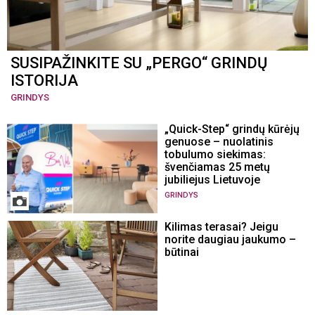
SUSIPAŽINKITE SU „PERGO“ GRINDŲ
ISTORIJA
GRINDYS
„Quick-Step“ grindų kūrėjų
genuose – nuolatinis
tobulumo siekimas:
švenčiamas 25 metų
jubiliejus Lietuvoje
GRINDYS
Kilimas terasai? Jeigu
norite daugiau jaukumo –
būtinai