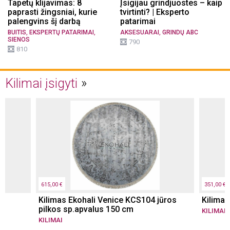
Tapetų klijavimas: 8
Įsigijau grindjuostes – kaip
paprasti žingsniai, kurie
tvirtinti? | Eksperto
palengvins šį darbą
patarimai
,
,
,
BUITIS
EKSPERTŲ PATARIMAI
AKSESUARAI
GRINDŲ ABC
SIENOS
790
810
Kilimai įsigyti
615,00 €
351,00 €
m
Kilimas Ekohali Venice KCS104 jūros
Kilima
pilkos sp.apvalus 150 cm
KILIMAI
KILIMAI