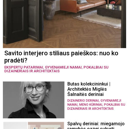
Savito interjero stiliaus paieškos: nuo ko
pradėti?
EKSPERTŲ PATARIMAI
,
GYVENAMIEJI NAMAI
,
POKALBIAI SU
DIZAINERIAIS IR ARCHITEKTAIS
Butas kolekcininkui |
Architektės Miglės
Šalnaitės deriniai
,
DIZAINERIO DERINIAI
GYVENAMIEJI
,
,
NAMAI
MENO KŪRINIAI
POKALBIAI SU
DIZAINERIAIS IR ARCHITEKTAIS
Spalvų deriniai: miegamojo
ramybės oazei sukurti