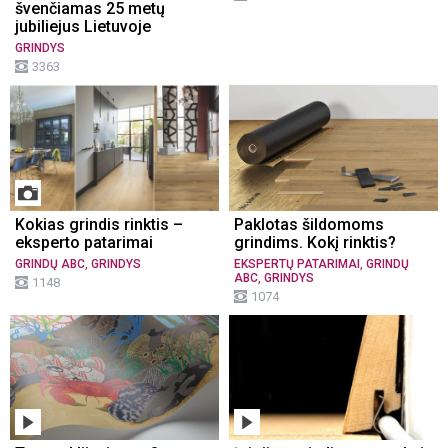
švenčiamas 25 metų
jubiliejus Lietuvoje
GRINDYS
3363
Kokias grindis rinktis –
Paklotas šildomoms
eksperto patarimai
grindims. Kokį rinktis?
,
,
GRINDŲ ABC
GRINDYS
EKSPERTŲ PATARIMAI
GRINDŲ
,
ABC
GRINDYS
1148
1074