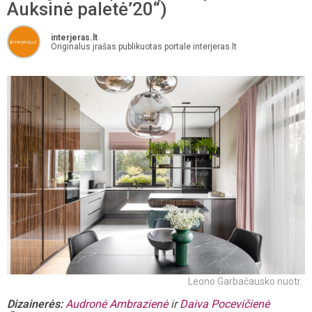
Auksinė paletė’20“)
interjeras.lt
Originalus įrašas publikuotas portale interjeras.lt
Leono Garbačausko nuotr.
Dizainerės:
Audronė Ambrazienė
ir
Daiva Pocevičienė