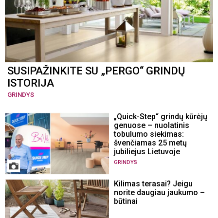
SUSIPAŽINKITE SU „PERGO“ GRINDŲ
ISTORIJA
GRINDYS
„Quick-Step“ grindų kūrėjų
genuose – nuolatinis
tobulumo siekimas:
švenčiamas 25 metų
jubiliejus Lietuvoje
GRINDYS
Kilimas terasai? Jeigu
norite daugiau jaukumo –
būtinai