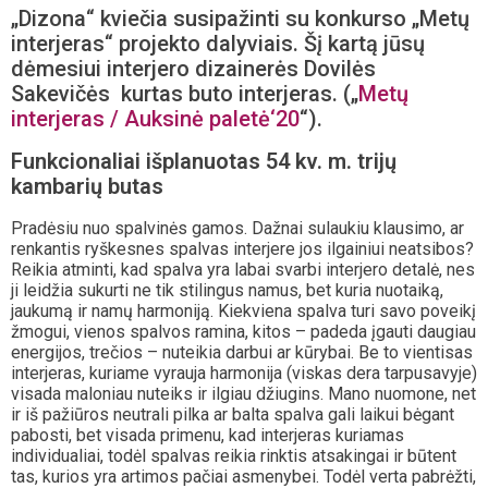
„Dizona“ kviečia susipažinti su konkurso „Metų
interjeras“ projekto dalyviais. Šį kartą jūsų
dėmesiui interjero dizainerės Dovilės
Sakevičės kurtas buto interjeras. („
Metų
interjeras / Auksinė paletė‘20
“).
Funkcionaliai išplanuotas 54 kv. m. trijų
kambarių butas
Pradėsiu nuo spalvinės gamos. Dažnai sulaukiu klausimo, ar
renkantis ryškesnes spalvas interjere jos ilgainiui neatsibos?
Reikia atminti, kad spalva yra labai svarbi interjero detalė, nes
ji leidžia sukurti ne tik stilingus namus, bet kuria nuotaiką,
jaukumą ir namų harmoniją. Kiekviena spalva turi savo poveikį
žmogui, vienos spalvos ramina, kitos – padeda įgauti daugiau
energijos, trečios – nuteikia darbui ar kūrybai. Be to vientisas
interjeras, kuriame vyrauja harmonija (viskas dera tarpusavyje)
visada maloniau nuteiks ir ilgiau džiugins. Mano nuomone, net
ir iš pažiūros neutrali pilka ar balta spalva gali laikui bėgant
pabosti, bet visada primenu, kad interjeras kuriamas
individualiai, todėl spalvas reikia rinktis atsakingai ir būtent
tas, kurios yra artimos pačiai asmenybei. Todėl verta pabrėžti,