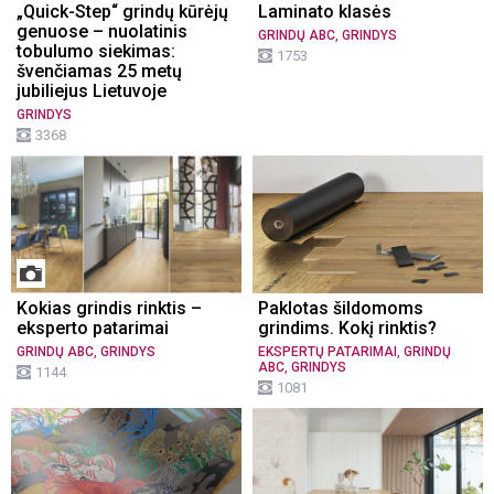
„Quick-Step“ grindų kūrėjų
Laminato klasės
genuose – nuolatinis
,
GRINDŲ ABC
GRINDYS
tobulumo siekimas:
1753
švenčiamas 25 metų
jubiliejus Lietuvoje
GRINDYS
3368
Kokias grindis rinktis –
Paklotas šildomoms
eksperto patarimai
grindims. Kokį rinktis?
,
,
GRINDŲ ABC
GRINDYS
EKSPERTŲ PATARIMAI
GRINDŲ
,
ABC
GRINDYS
1144
1081