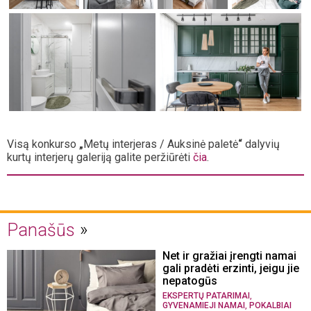
Visą konkurso
„
Metų interjeras / Auksinė paletė
“
dalyvių
kurtų interjerų galeriją galite peržiūrėti
čia
.
Panašūs
Net ir gražiai įrengti namai
gali pradėti erzinti, jeigu jie
nepatogūs
,
EKSPERTŲ PATARIMAI
,
GYVENAMIEJI NAMAI
POKALBIAI