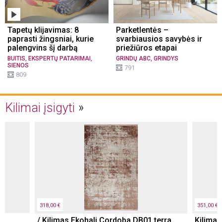
Tapetų klijavimas: 8
Parketlentės –
paprasti žingsniai, kurie
svarbiausios savybės ir
palengvins šį darbą
priežiūros etapai
,
,
,
BUITIS
EKSPERTŲ PATARIMAI
GRINDŲ ABC
GRINDYS
SIENOS
791
809
Kilimai įsigyti
318,00 €
351,00 €
s
/ Kilimas Ekohali Cordoba DB01 terra
Kilima