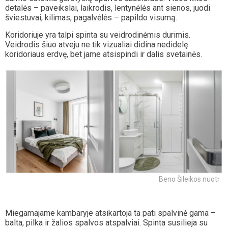
detalės – paveikslai, laikrodis, lentynėlės ant sienos, juodi
šviestuvai, kilimas, pagalvėlės – papildo visumą.
Koridoriuje yra talpi spinta su veidrodinėmis durimis.
Veidrodis šiuo atveju ne tik vizualiai didina nedidelę
koridoriaus erdvę, bet jame atsispindi ir dalis svetainės.
Beno Šileikos nuotr.
Miegamajame kambaryje atsikartoja ta pati spalvinė gama –
balta, pilka ir žalios spalvos atspalviai. Spinta susilieja su