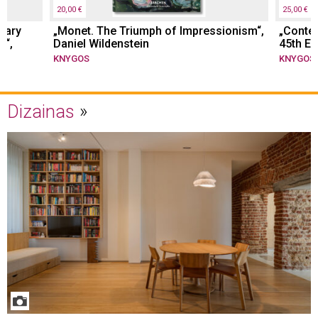
20,00 €
25,00 €
rary
„Monet. The Triumph of Impressionism“,
„Conte
.“,
Daniel Wildenstein
45th Ed.
KNYGOS
KNYGOS
Dizainas