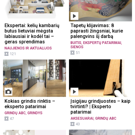
Ekspertai: kelių kambarių
Tapetų klijavimas: 8
butus lietuviai mėgsta
paprasti žingsniai, kurie
labiausiai ir kodėl tai –
palengvins šį darbą
geras sprendimas
,
,
BUITIS
EKSPERTŲ PATARIMAI
SIENOS
NAUJIENOS IR AKTUALIJOS
51
121
Kokias grindis rinktis –
Įsigijau grindjuostes – kaip
eksperto patarimai
tvirtinti? | Eksperto
patarimai
,
GRINDŲ ABC
GRINDYS
,
47
AKSESUARAI
GRINDŲ ABC
43