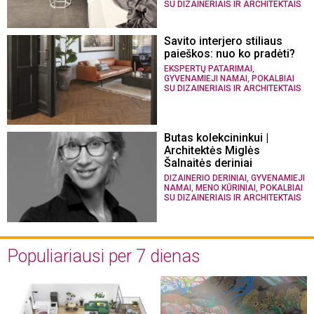
SU DIZAINERIAIS IR ARCHITEKTAIS
Savito interjero stiliaus
paieškos: nuo ko pradėti?
,
EKSPERTŲ PATARIMAI
,
GYVENAMIEJI NAMAI
POKALBIAI
SU DIZAINERIAIS IR ARCHITEKTAIS
Butas kolekcininkui |
Architektės Miglės
Šalnaitės deriniai
,
DIZAINERIO DERINIAI
GYVENAMIEJI
,
,
NAMAI
MENO KŪRINIAI
POKALBIAI
SU DIZAINERIAIS IR ARCHITEKTAIS
Populiariausi per 7 dienas