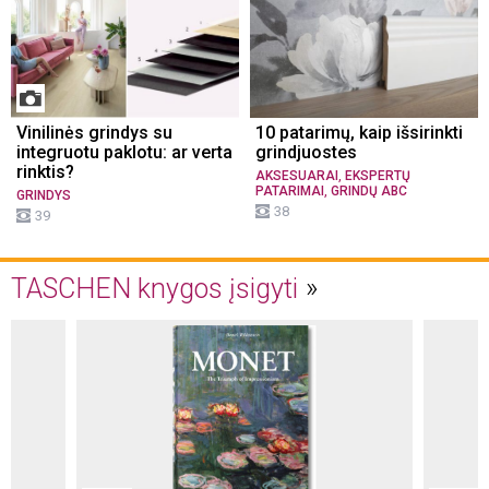
Vinilinės grindys su
10 patarimų, kaip išsirinkti
integruotu paklotu: ar verta
grindjuostes
rinktis?
,
AKSESUARAI
EKSPERTŲ
,
PATARIMAI
GRINDŲ ABC
GRINDYS
38
39
TASCHEN knygos įsigyti