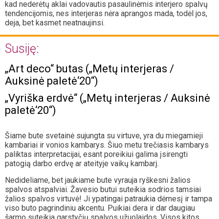
kad nederėtų aklai vadovautis pasaulinėmis interjero spalvų
tendencijomis, nes interjeras nėra aprangos mada, todėl jos,
deja, bet kasmet neatnaujinsi.
Susiję:
„Art deco“ butas („Metų interjeras /
Auksinė paletė‘20“)
„Vyriška erdvė“ („Metų interjeras / Auksinė
paletė‘20“)
Šiame bute svetainė sujungta su virtuve, yra du miegamieji
kambariai ir vonios kambarys. Šiuo metu trečiasis kambarys
paliktas interpretacijai, esant poreikiui galima įsirengti
patogią darbo erdvę ar ateityje vaikų kambarį.
Nedideliame, bet jaukiame bute vyrauja ryškesni žalios
spalvos atspalviai. Žavesio butui suteikia sodrios tamsiai
žalios spalvos virtuvė! Ji ypatingai patraukia dėmesį ir tampa
viso buto pagrindiniu akcentu. Puikiai dera ir dar daugiau
šarmo suteikia garstyčių spalvos užuolaidos. Visos kitos