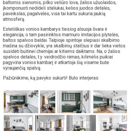
baltomis sienomis, pilko veliūro lova, žalios užuolaidos,
įkomponuoti nedideli staliukai, kelios juodos detalės,
paveikslas, pagalvėlės, visa tai kartu sukuria jaukią
atmosferą.
Estetiškas vonios kambarys tiesiog alsuoja švara ir
elegancija, o tam pasirinktos marmuro imitacijos plytelės,
baltos spalvos baldai. Talpioje spintoje slepiasi skalbimo
mašina su džiovykle, yra skalbinių stalčius ir dar lieka vietos
susidėti buitinei chemijai ar kitiems daiktams. Na, o žalios
spalvos detalės, t.y. veidrodžio rėmas, kilimėlis puikiai
pagyvina vonios kambarį ir atkartoja šią visame bute
vyraujančią spalvą.
Pažiūrėkime, ką pavyko sukurti! Buto interjeras: