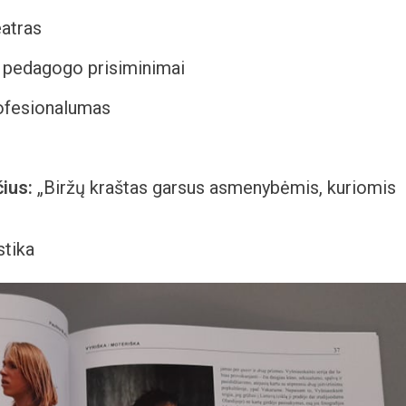
eatras
o pedagogo prisiminimai
ofesionalumas
ius:
„Biržų kraštas garsus asmenybėmis, kuriomis
stika