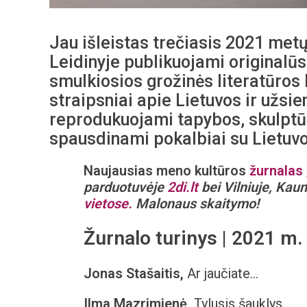
Jau išleistas trečiasis 2021 met
Leidinyje publikuojami originalūs i
smulkiosios grožinės literatūros k
straipsniai apie Lietuvos ir užsien
reprodukuojami tapybos, skulptūro
spausdinami pokalbiai su Lietuvo
Naujausias meno kultūros
žurnalas 
parduotuvėje
2di.lt
bei Vilniuje, Kaun
vietose.
Malonaus skaitymo!
Žurnalo turinys | 2021 m. 
Jonas Stašaitis,
Ar jaučiate…
Ilma Mazrimienė,
Tylusis šauklys