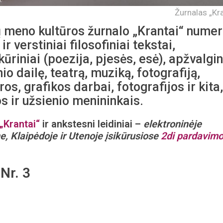
Žurnalas „Kra
ų meno kultūros žurnalo „Krantai“ numer
r verstiniai filosofiniai tekstai,
ūriniai (poezija, pjesės, esė), apžvalgin
io dailę, teatrą, muziką, fotografiją,
s, grafikos darbai, fotografijos ir kita,
s ir užsienio menininkais.
„Krantai“
ir ankstesni leidiniai –
elektroninėje
e, Klaipėdoje ir Utenoje įsikūrusiose
2di pardavim
Nr. 3