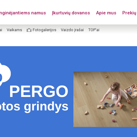
enginėjantiems namus
Įkurtuvių dovanos
Apie mus
Prekių 
ai
Vaikams
Fotogalerijos
Vaizdo įrašai
TOP’ai