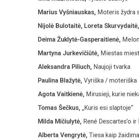
Marius Vyšniauskas,
Moteris žydra 
Nijolė Bulotaitė, Loreta Skurvydaitė
Deima Žuklytė-Gasperaitienė,
Melom
Martyna Jurkevičiūtė,
Miestas mies
Aleksandra Piliuch,
Naujoji tvarka
Paulina Blažytė,
Vyriška / moteriška
Agota Vaitkienė,
Mirusieji, kurie nie
Tomas Šečkus,
„Kuris esi slaptoje“
Milda Mičiulytė,
René Descartes’o ir 
Alberta Vengrytė,
Tiesa kaip žaidim