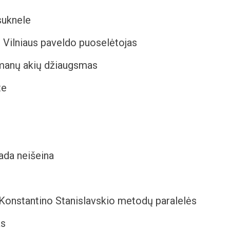
suknele
,
Vilniaus paveldo puoselėtojas
anų akių džiaugsmas
te
kada neišeina
Konstantino Stanislavskio metodų paralelės
as