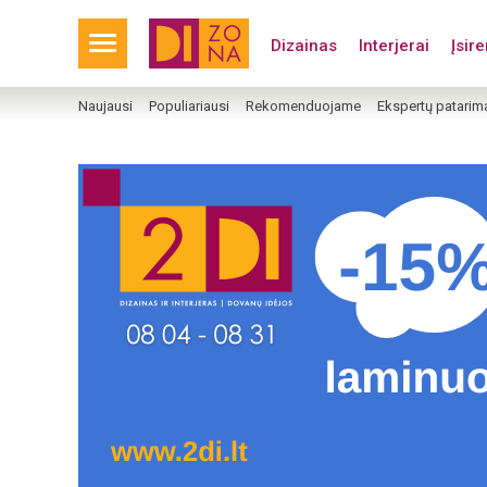
Dizainas
Interjerai
Įsir
Naujausi
Populiariausi
Rekomenduojame
Ekspertų patarim