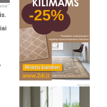
ntai“
is.
iai
o
REKLAMA