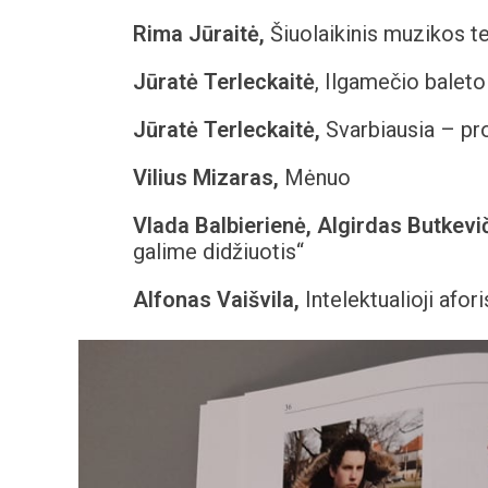
Rima Jūraitė,
Šiuolaikinis muzikos t
Jūratė Terleckaitė
, Ilgamečio balet
Jūratė Terleckaitė,
Svarbiausia – pr
Vilius Mizaras,
Mėnuo
Vlada Balbierienė, Algirdas Butkevič
galime didžiuotis“
Alfonas Vaišvila,
Intelektualioji afori