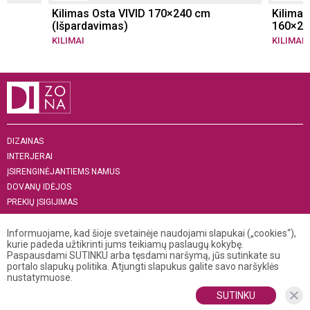
m
Kilimas Osta VIVID 170×240 cm
Kilimas
(Išpardavimas)
160×23
KILIMAI
KILIMAI
DIZAINAS
INTERJERAI
ĮSIRENGINĖJANTIEMS NAMUS
DOVANŲ IDĖJOS
PREKIŲ ĮSIGIJIMAS
APIE MUS
Informuojame, kad šioje svetainėje naudojami slapukai („cookies“),
„MENAS INTERJERUI 2019“
kurie padeda užtikrinti jums teikiamų paslaugų kokybę.
Paspausdami SUTINKU arba tęsdami naršymą, jūs sutinkate su
+370 521 04 141
portalo slapukų politika. Atjungti slapukus galite savo naršyklės
info@dizona.lt
nustatymuose.
Visos teisės saugomos. © 2026 DIZONA
SUTINKU
Kopijuoti, dauginti bei platinti puslapio turinį galima tik gavus raštišką
DIZONOS redakcijos sutikimą.