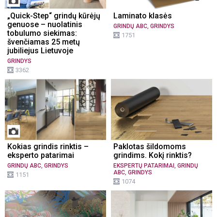
„Quick-Step“ grindų kūrėjų
Laminato klasės
genuose – nuolatinis
,
GRINDŲ ABC
GRINDYS
tobulumo siekimas:
1751
švenčiamas 25 metų
jubiliejus Lietuvoje
GRINDYS
3362
Kokias grindis rinktis –
Paklotas šildomoms
eksperto patarimai
grindims. Kokį rinktis?
,
,
GRINDŲ ABC
GRINDYS
EKSPERTŲ PATARIMAI
GRINDŲ
,
ABC
GRINDYS
1151
1074