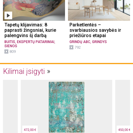
Tapetų klijavimas: 8
Parketlentės –
paprasti žingsniai, kurie
svarbiausios savybės ir
palengvins šį darbą
priežiūros etapai
,
,
,
BUITIS
EKSPERTŲ PATARIMAI
GRINDŲ ABC
GRINDYS
SIENOS
792
809
Kilimai įsigyti
472,00 €
450,00 €