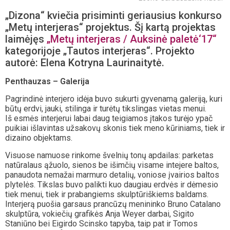
„Dizona“ kviečia prisiminti geriausius konkurso
„Metų interjeras“ projektus. Šį kartą projektas
laimėjęs
„Metų interjeras / Auksinė paletė‘17“
kategorijoje „Tautos interjeras“. Projekto
autorė: Elena Kotryna Laurinaitytė.
Penthauzas – Galerija
Pagrindinė interjero idėja buvo sukurti gyvenamą galeriją, kuri
būtų erdvi, jauki, stilinga ir turėtų tikslingas vietas menui.
Iš esmės interjerui labai daug teigiamos įtakos turėjo ypač
puikiai išlavintas užsakovų skonis tiek meno kūriniams, tiek ir
dizaino objektams.
Visuose namuose rinkome švelnių tonų apdailas: parketas
natūralaus ąžuolo, sienos be išimčių visame intejere baltos,
panaudota nemažai marmuro detalių, voniose įvairios baltos
plytelės. Tikslas buvo palikti kuo daugiau erdvės ir dėmesio
tiek menui, tiek ir prabangiems skulptūriškiems baldams.
Interjerą puošia garsaus prancūzų menininko Bruno Catalano
skulptūra, vokiečių grafikės Anja Weyer darbai, Sigito
Staniūno bei Eigirdo Scinsko tapyba, taip pat ir Tomos