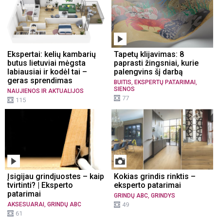
Ekspertai: kelių kambarių
Tapetų klijavimas: 8
butus lietuviai mėgsta
paprasti žingsniai, kurie
labiausiai ir kodėl tai –
palengvins šį darbą
geras sprendimas
,
,
BUITIS
EKSPERTŲ PATARIMAI
SIENOS
NAUJIENOS IR AKTUALIJOS
77
115
Įsigijau grindjuostes – kaip
Kokias grindis rinktis –
tvirtinti? | Eksperto
eksperto patarimai
patarimai
,
GRINDŲ ABC
GRINDYS
,
AKSESUARAI
GRINDŲ ABC
49
61