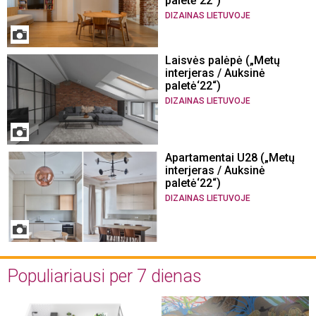
paletė‘22“)
DIZAINAS LIETUVOJE
Laisvės palėpė („Metų
interjeras / Auksinė
paletė‘22“)
DIZAINAS LIETUVOJE
Apartamentai U28 („Metų
interjeras / Auksinė
paletė‘22“)
DIZAINAS LIETUVOJE
Populiariausi per 7 dienas