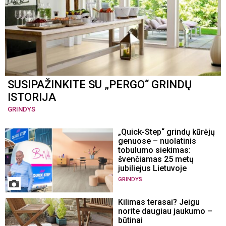
SUSIPAŽINKITE SU „PERGO“ GRINDŲ
ISTORIJA
GRINDYS
„Quick-Step“ grindų kūrėjų
genuose – nuolatinis
tobulumo siekimas:
švenčiamas 25 metų
jubiliejus Lietuvoje
GRINDYS
Kilimas terasai? Jeigu
norite daugiau jaukumo –
būtinai