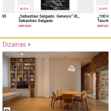
80,00 €
20,00 €
983.
„Sebastiao Salgado. Genesis“ XL,
„100 In
Sebastiao Salgado
Tasche
KNYGOS
KNYGOS
Dizainas