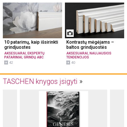
10 patarimų, kaip išsirinkti
Kontrastų mėgėjams –
grindjuostes
baltos grindjuostės
,
,
AKSESUARAI
EKSPERTŲ
AKSESUARAI
NAUJAUSIOS
,
PATARIMAI
GRINDŲ ABC
TENDENCIJOS
42
40
TASCHEN knygos įsigyti