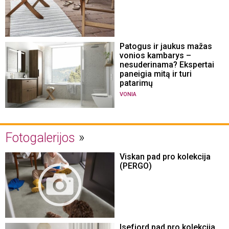
Patogus ir jaukus mažas
vonios kambarys –
nesuderinama? Ekspertai
paneigia mitą ir turi
patarimų
VONIA
Fotogalerijos
Viskan pad pro kolekcija
(PERGO)
Isefjord pad pro kolekcija