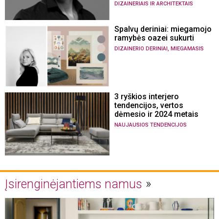
DIZAINERIAIS IR ARCHITEKTAIS
Spalvų deriniai: miegamojo
ramybės oazei sukurti
,
DIZAINERIO DERINIAI
MIEGAMASIS
3 ryškios interjero
tendencijos, vertos
dėmesio ir 2024 metais
NAUJAUSIOS TENDENCIJOS
Įsirenginėjantiems namus