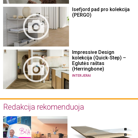
Isefjord pad pro kolekcija
(PERGO)
Impressive Design
kolekcija (Quick-Step) –
Eglutės raštas
(Herringbone)
INTERJERAI
Redakcija rekomenduoja