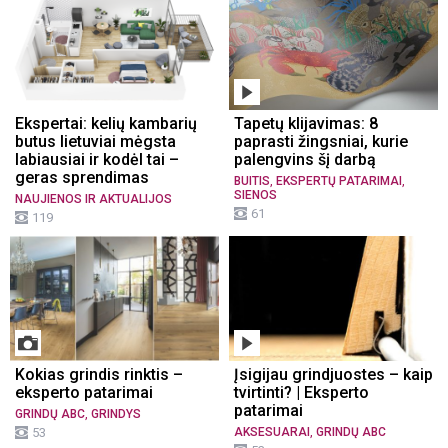
Ekspertai: kelių kambarių
Tapetų klijavimas: 8
butus lietuviai mėgsta
paprasti žingsniai, kurie
labiausiai ir kodėl tai –
palengvins šį darbą
geras sprendimas
,
,
BUITIS
EKSPERTŲ PATARIMAI
SIENOS
NAUJIENOS IR AKTUALIJOS
61
119
Kokias grindis rinktis –
Įsigijau grindjuostes – kaip
eksperto patarimai
tvirtinti? | Eksperto
patarimai
,
GRINDŲ ABC
GRINDYS
,
53
AKSESUARAI
GRINDŲ ABC