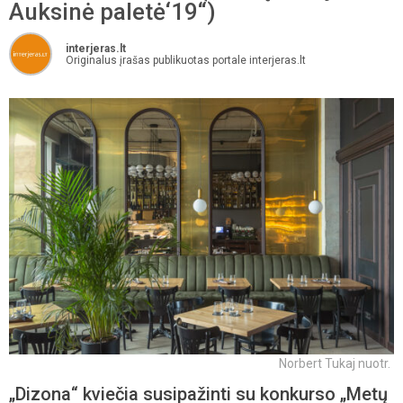
Auksinė paletė‘19“)
interjeras.lt
Originalus įrašas publikuotas portale interjeras.lt
Norbert Tukaj nuotr.
„Dizona“ kviečia susipažinti su konkurso „Metų