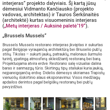
interjeras“ projekto dalyviais. Šį kartą jūsų
dėmesiui Vidmanto Kančiausko (projekto
vadovas, architektas) ir Tauros Šerkšnaitės
(architektė) kurtas visuomeninis interjeras
(
„Metų interjeras / Auksinė paletė‘19“
).
„Brussels Mussels“
Brussels Mussels restorano interjeras įkvėptas ir sukurtas
pagal Belgijoje vyraujančią architektūrą bei Briuselio pub’ų
stilių. Tikslas – sukurti jaukų, patrauklų, malonaus šurmulio
turintį, ypatingą atmosferą skleidžiantį restoraną bei barą.
Projektuojama atvira erdvė. Restorano salę vizualiai dalina
baras ir sanmazgų tūris. Skirtingų tipų staliukai kuria jaukią,
neįpareigojančią erdvę. Didelis dėmesys skiriamas Trapistų
vienuolių išskirtinio alaus eksponavimui. Visos medžiagų
apdailos derintos pagal belgiškų restoranų bei pub’ų
pavyzdžius.