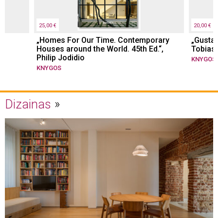
25,00 €
20,00 €
„Homes For Our Time. Contemporary
„Gustav
Houses around the World. 45th Ed.“,
Tobias 
Philip Jodidio
KNYGOS
KNYGOS
Dizainas