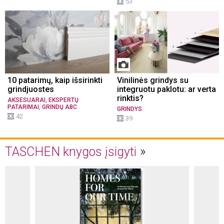
53
10 patarimų, kaip išsirinkti
Vinilinės grindys su
grindjuostes
integruotu paklotu: ar verta
rinktis?
,
AKSESUARAI
EKSPERTŲ
,
PATARIMAI
GRINDŲ ABC
GRINDYS
42
39
TASCHEN knygos įsigyti