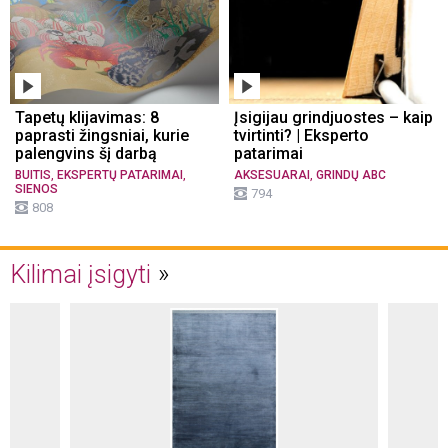
Tapetų klijavimas: 8
Įsigijau grindjuostes – kaip
paprasti žingsniai, kurie
tvirtinti? | Eksperto
palengvins šį darbą
patarimai
,
,
,
BUITIS
EKSPERTŲ PATARIMAI
AKSESUARAI
GRINDŲ ABC
SIENOS
794
808
Kilimai įsigyti