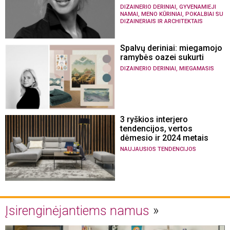
,
DIZAINERIO DERINIAI
GYVENAMIEJI
,
,
NAMAI
MENO KŪRINIAI
POKALBIAI SU
DIZAINERIAIS IR ARCHITEKTAIS
Spalvų deriniai: miegamojo
ramybės oazei sukurti
,
DIZAINERIO DERINIAI
MIEGAMASIS
3 ryškios interjero
tendencijos, vertos
dėmesio ir 2024 metais
NAUJAUSIOS TENDENCIJOS
Įsirenginėjantiems namus