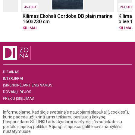
450,00 €
241,00 €
Kilimas Ekohali Cordoba DB plain marine
Kilimas
160×230 cm
olive 
KILIMAI
KILIMAI
DIZAINAS
INTERJERAI
ĮSIRENGINĖJANTIEMS NAMUS
DOVANŲ IDĖJOS
PREKIŲ ĮSIGIJIMAS
APIE MUS
„MENAS INTERJERUI 2019“
Informuojame, kad šioje svetainėje naudojami slapukai („cookies“),
kurie padeda užtikrinti jums teikiamų paslaugų kokybę.
Paspausdami SUTINKU arba tęsdami naršymą, jūs sutinkate su
+370 521 04 141
portalo slapukų politika. Atjungti slapukus galite savo naršyklės
info@dizona.lt
nustatymuose.