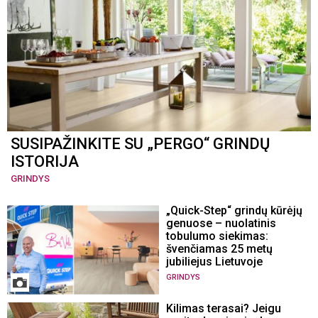
SUSIPAŽINKITE SU „PERGO“ GRINDŲ
ISTORIJA
GRINDYS
„Quick-Step“ grindų kūrėjų
genuose – nuolatinis
tobulumo siekimas:
švenčiamas 25 metų
jubiliejus Lietuvoje
GRINDYS
Kilimas terasai? Jeigu