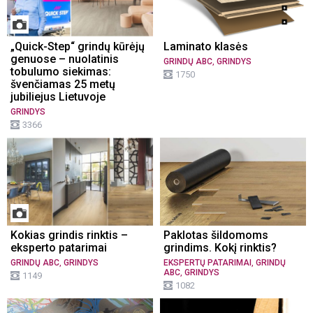
„Quick-Step“ grindų kūrėjų
Laminato klasės
genuose – nuolatinis
,
GRINDŲ ABC
GRINDYS
tobulumo siekimas:
1750
švenčiamas 25 metų
jubiliejus Lietuvoje
GRINDYS
3366
Kokias grindis rinktis –
Paklotas šildomoms
eksperto patarimai
grindims. Kokį rinktis?
,
,
GRINDŲ ABC
GRINDYS
EKSPERTŲ PATARIMAI
GRINDŲ
,
ABC
GRINDYS
1149
1082