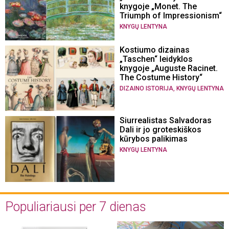
knygoje „Monet. The
Triumph of Impressionism“
KNYGŲ LENTYNA
Kostiumo dizainas
„Taschen“ leidyklos
knygoje „Auguste Racinet.
The Costume History“
,
DIZAINO ISTORIJA
KNYGŲ LENTYNA
Siurrealistas Salvadoras
Dali ir jo groteskiškos
kūrybos palikimas
KNYGŲ LENTYNA
Populiariausi per 7 dienas