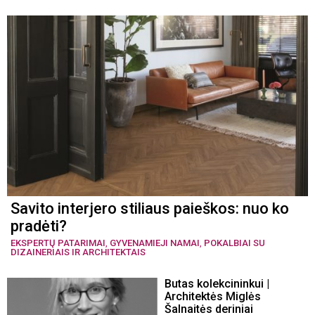
Savito interjero stiliaus paieškos: nuo ko
pradėti?
EKSPERTŲ PATARIMAI
,
GYVENAMIEJI NAMAI
,
POKALBIAI SU
DIZAINERIAIS IR ARCHITEKTAIS
Butas kolekcininkui |
Architektės Miglės
Šalnaitės deriniai