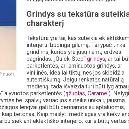
Grindys su tekstūra suteiki
charakterį
Tekstūra yra tai, kas suteikia eklektiška
interjerui būdingą gilumą. Tai ypač tinka
grindims, kurios yra jūsų namų erdvės
pagrindas. „Quick-Step“
grindys
, ar tai bū
parketlentės, ar laminuotos grindys, ar
vinilinės, idealiai tiktų, nes jos skleidžia
 nuotr.
autentiškumą. Jeigu renkatės natūralią
medieną, tada išvaizda turi būti lyg atnauj
p“ alyvuotos parketlentės (
ąžuolas, Caramel)
. Nelyg
o žymės bei spalvų variacijos suteiks unikalų jausmą.
džiagos lengvai gali būti derinamos su aptakiomis,
aip betonas. Kaip maišyti medžiagas yra kiekvien
arbu siekiant eklektiško interjero, kuris būtų vertas