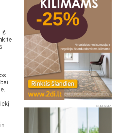
 iš
nkite
s
uos
abai
e.
iekį
REKLAMA
in