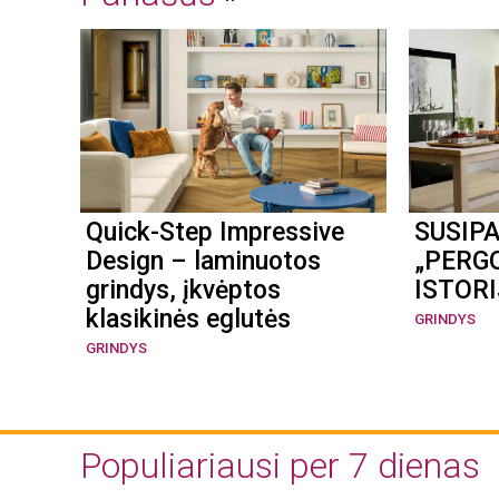
Quick-Step Impressive
SUSIPA
Design – laminuotos
„PERG
grindys, įkvėptos
ISTOR
klasikinės eglutės
GRINDYS
GRINDYS
Populiariausi per 7 dienas