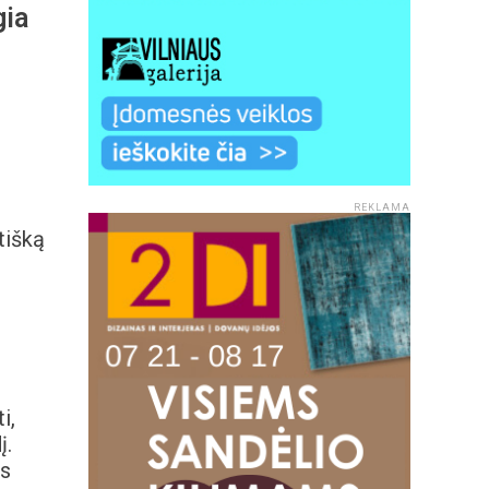
gia
REKLAMA
tišką
i,
į.
ės