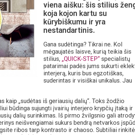
viena aišku: šis stilius žen
koja kojon kartu su
kūrybiškumu ir yra
nestandartinis.
Gana sudėtinga? Tikrai ne. Kol
mėgaujatės laisve, kurią teikia šis
stilius,
„QUICK-STEP“
specialistų
patarimai padės jums sukurti eklek
interjerą, kuris bus egzotiškas,
suderintas ir visiškai unikalus. Jau
 kaip „sudėtas iš geriausių dalių“. Toks žodžio
iui būdinga sujungti įvairių interjero krypčių įtaką ir
usių dalių surinkimas. Iš pirmo žvilgsnio gali atrodyt
 derinys neišvengiamai sukurs bendrą netvarkos įspūd
ite ribos tarp kontrasto ir chaoso. Subtiliai rinkit