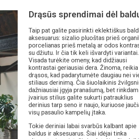
Drąsūs sprendimai dėl bald
Taip pat galite pasirinkti eklektiškus bald
aksesuarus: sizalio pluoštas prieš organi
porcelianas prieš metalą ar odos kontra
su džiutu. Ir čia tik keli išvardyti variantai.
Visada turėkite omeny, kad didžiausi
kontrastai geriausiai dera. Žinoma, reikia
drąsos, kad padarytumėte daugiau nei vi
stiliaus derinimą. Čia šiuolaikinis žvilgsni
dažniausiai įgyja pranašumą, bet rinkdam
įvairius stilius galite sukurti patrauklius
derinius tarp seno ir naujo, kuriuose jauč
visų pasaulio kampelių įtaka.
Tokie deriniai labai svarbūs kalbant apie
baldus ir aksesuarus. Šiai idėjai tinka