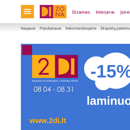
Dizainas
Interjerai
Įsir
Naujausi
Populiariausi
Rekomenduojame
Ekspertų patarim