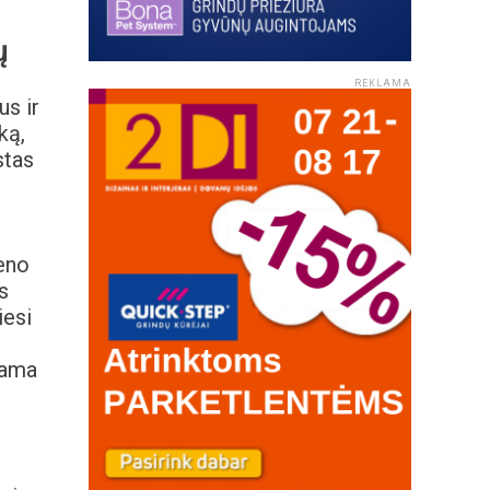
ų
REKLAMA
us ir
ką,
stas
eno
s
iesi
iama