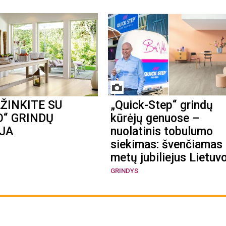
ŽINKITE SU
„Quick-Step“ grindų
O“ GRINDŲ
kūrėjų genuose –
IJA
nuolatinis tobulumo
siekimas: švenčiamas
metų jubiliejus Lietuv
GRINDYS