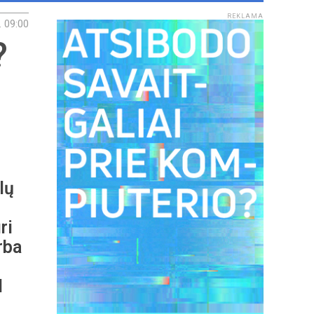
REKLAMA
. 09:00
?
lų
ri
rba
l