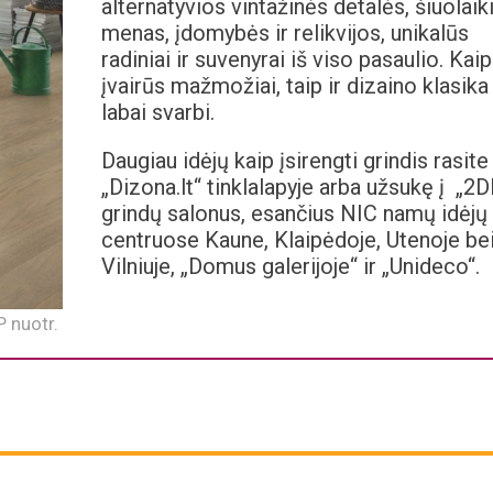
alternatyvios vintažinės detalės, šiuolaik
menas, įdomybės ir relikvijos, unikalūs
radiniai ir suvenyrai iš viso pasaulio. Kaip
įvairūs mažmožiai, taip ir dizaino klasika
labai svarbi.
Daugiau idėjų kaip įsirengti grindis rasite
„Dizona.lt“ tinklalapyje arba užsukę į „2D
grindų salonus, esančius NIC namų idėjų
centruose Kaune, Klaipėdoje, Utenoje be
Vilniuje, „Domus galerijoje“ ir „Unideco“.
 nuotr.