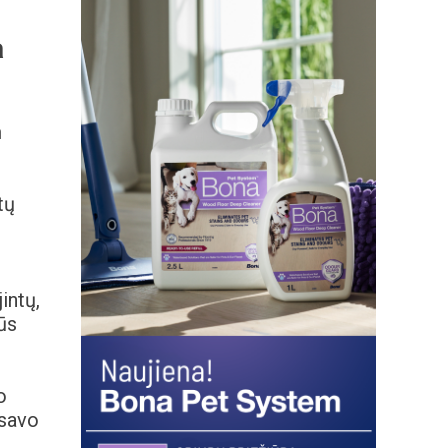
a
m
tų
intų,
ūs
o
 savo