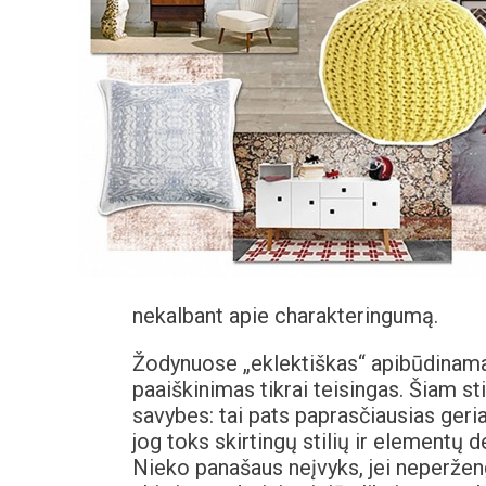
nekalbant apie charakteringumą.
Žodynuose „eklektiškas“ apibūdinamas
paaiškinimas tikrai teisingas. Šiam stil
savybes: tai pats paprasčiausias geria
jog toks skirtingų stilių ir elementų
Nieko panašaus neįvyks, jei neperžengs