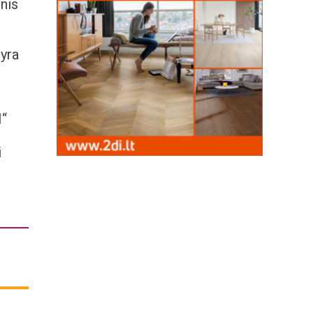
inis
 yra
I“
i