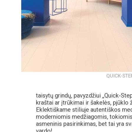
QUICK-STEP
taisytų grindų, pavyzdžiui „Quick-Ste
kraštai ar įtrūkimai ir šakelės, pjūkl
Eklektiškame stiliuje autentiškos me
moderniomis medžiagomis, tokiomis k
asmeninis pasirinkimas, bet tai yra sv
vardo!