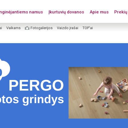
enginėjantiems namus
Įkurtuvių dovanos
Apie mus
Prekių 
ai
Vaikams
Fotogalerijos
Vaizdo įrašai
TOP’ai