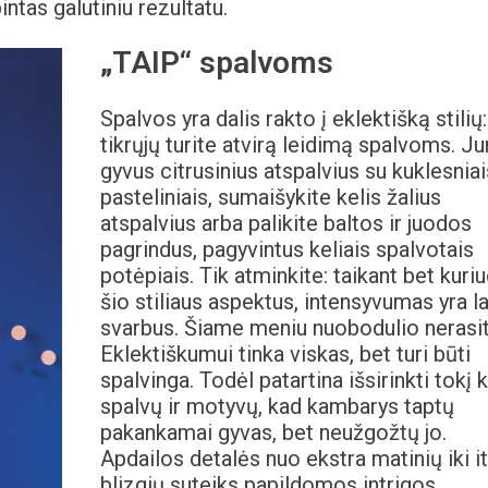
bintas galutiniu rezultatu.
„TAIP“ spalvoms
Spalvos yra dalis rakto į eklektišką stilių:
tikrųjų turite atvirą leidimą spalvoms. Ju
gyvus citrusinius atspalvius su kuklesniai
pasteliniais, sumaišykite kelis žalius
atspalvius arba palikite baltos ir juodos
pagrindus, pagyvintus keliais spalvotais
potėpiais. Tik atminkite: taikant bet kuri
šio stiliaus aspektus, intensyvumas yra l
svarbus. Šiame meniu nuobodulio nerasit
Eklektiškumui tinka viskas, bet turi būti
spalvinga. Todėl patartina išsirinkti tokį k
spalvų ir motyvų, kad kambarys taptų
pakankamai gyvas, bet neužgožtų jo.
Apdailos detalės nuo ekstra matinių iki it
blizgių suteiks papildomos intrigos.