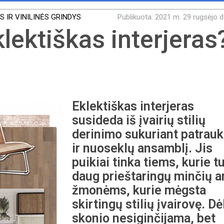
 IR VINILINĖS GRINDYS
Publikuota: 2021 m. 29 rugsėjo d
lektiškas interjeras
Eklektiškas interjeras
susideda iš įvairių stilių
derinimo sukuriant patrauk
ir nuoseklų ansamblį. Jis
puikiai tinka tiems, kurie tu
daug prieštaringų minčių a
žmonėms, kurie mėgsta
skirtingų stilių įvairovę. Dė
skonio nesiginčijama, bet