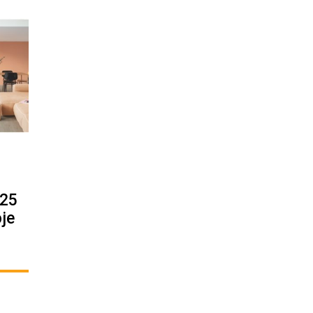
 25
oje