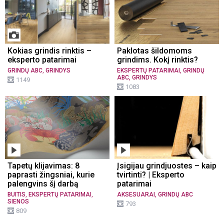
Kokias grindis rinktis –
Paklotas šildomoms
eksperto patarimai
grindims. Kokį rinktis?
,
,
GRINDŲ ABC
GRINDYS
EKSPERTŲ PATARIMAI
GRINDŲ
,
ABC
GRINDYS
1149
1083
Tapetų klijavimas: 8
Įsigijau grindjuostes – kaip
paprasti žingsniai, kurie
tvirtinti? | Eksperto
palengvins šį darbą
patarimai
,
,
,
BUITIS
EKSPERTŲ PATARIMAI
AKSESUARAI
GRINDŲ ABC
SIENOS
793
809