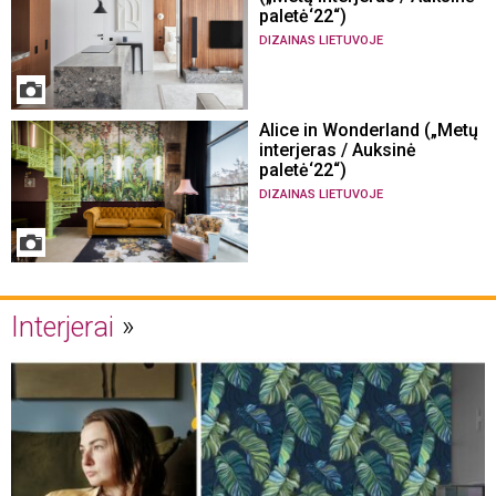
paletė‘22“)
DIZAINAS LIETUVOJE
Alice in Wonderland („Metų
interjeras / Auksinė
paletė‘22“)
DIZAINAS LIETUVOJE
Interjerai