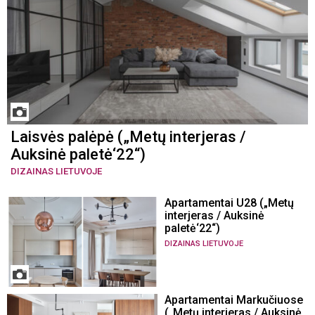
Laisvės palėpė („Metų interjeras /
Auksinė paletė‘22“)
DIZAINAS LIETUVOJE
Apartamentai U28 („Metų
interjeras / Auksinė
paletė‘22“)
DIZAINAS LIETUVOJE
Apartamentai Markučiuose
(„Metų interjeras / Auksinė