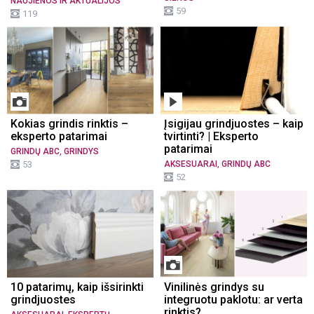
NAUJIENOS IR AKTUALIJOS
59
119
Kokias grindis rinktis –
Įsigijau grindjuostes – kaip
eksperto patarimai
tvirtinti? | Eksperto
patarimai
,
GRINDŲ ABC
GRINDYS
,
53
AKSESUARAI
GRINDŲ ABC
52
10 patarimų, kaip išsirinkti
Vinilinės grindys su
grindjuostes
integruotu paklotu: ar verta
rinktis?