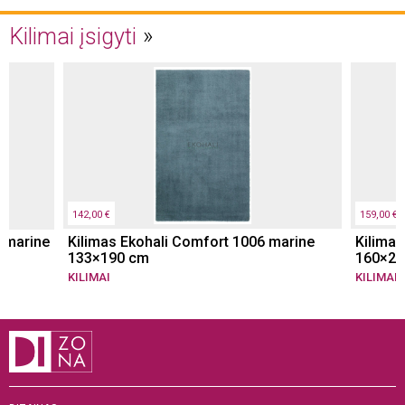
Kilimai įsigyti
142,00 €
159,00 €
n marine
Kilimas Ekohali Comfort 1006 marine
Kilimas
133×190 cm
160×23
KILIMAI
KILIMAI