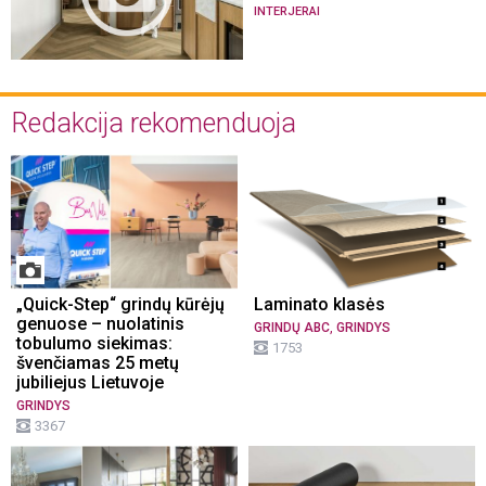
INTERJERAI
Redakcija rekomenduoja
„Quick-Step“ grindų kūrėjų
Laminato klasės
genuose – nuolatinis
,
GRINDŲ ABC
GRINDYS
tobulumo siekimas:
1753
švenčiamas 25 metų
jubiliejus Lietuvoje
GRINDYS
3367