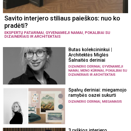
Savito interjero stiliaus paieškos: nuo ko
pradėti?
EKSPERTŲ PATARIMAI
,
GYVENAMIEJI NAMAI
,
POKALBIAI SU
DIZAINERIAIS IR ARCHITEKTAIS
Butas kolekcininkui |
Architektės Miglės
Šalnaitės deriniai
,
DIZAINERIO DERINIAI
GYVENAMIEJI
,
,
NAMAI
MENO KŪRINIAI
POKALBIAI SU
DIZAINERIAIS IR ARCHITEKTAIS
Spalvų deriniai: miegamojo
ramybės oazei sukurti
,
DIZAINERIO DERINIAI
MIEGAMASIS
3 ryškios interjero