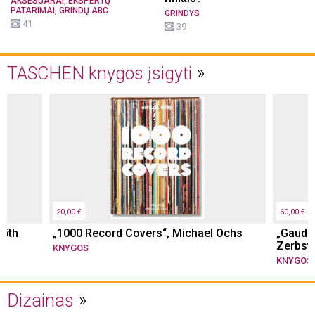
,
AKSESUARAI
EKSPERTŲ
,
PATARIMAI
GRINDŲ ABC
GRINDYS
41
39
TASCHEN knygos įsigyti
20,00 €
60,00 €
45th
„1000 Record Covers“, Michael Ochs
„Gaudi.
Zerbst
KNYGOS
KNYGOS
Dizainas