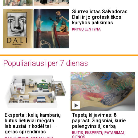
Siurrealistas Salvadoras
Dali ir jo groteskiškos
kūrybos palikimas
KNYGŲ LENTYNA
Populiariausi per 7 dienas
Ekspertai: kelių kambarių
Tapetų klijavimas: 8
butus lietuviai mėgsta
paprasti žingsniai, kurie
labiausiai ir kodėl tai –
palengvins šį darbą
geras sprendimas
,
,
BUITIS
EKSPERTŲ PATARIMAI
SIENOS