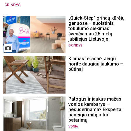
GRINDYS
„Quick-Step“ grindų kūrėjų
genuose – nuolatinis
tobulumo siekimas:
švenčiamas 25 metų
jubiliejus Lietuvoje
GRINDYS
Kilimas terasai? Jeigu
norite daugiau jaukumo –
būtinai
Patogus ir jaukus mažas
vonios kambarys –
nesuderinama? Ekspertai
paneigia mitą ir turi
patarimų
VONIA