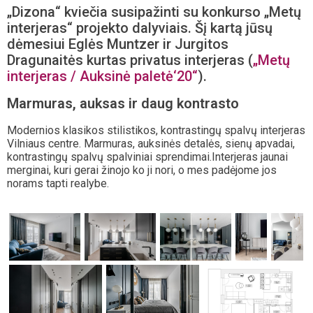
„Dizona“ kviečia susipažinti su konkurso „Metų
interjeras“ projekto dalyviais. Šį kartą jūsų
dėmesiui Eglės Muntzer ir Jurgitos
Dragunaitės kurtas privatus interjeras
(
„Metų
interjeras / Auksinė paletė‘20“
).
Marmuras, auksas ir daug kontrasto
Modernios klasikos stilistikos, kontrastingų spalvų interjeras
Vilniaus centre. Marmuras, auksinės detalės, sienų apvadai,
kontrastingų spalvų spalviniai sprendimai.Interjeras jaunai
merginai, kuri gerai žinojo ko ji nori, o mes padėjome jos
norams tapti realybe.