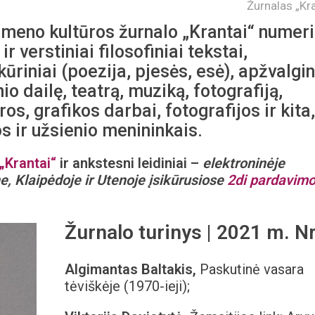
Žurnalas „Kra
 meno kultūros žurnalo „Krantai“ numeri
r verstiniai filosofiniai tekstai,
ūriniai (poezija, pjesės, esė), apžvalgin
io dailę, teatrą, muziką, fotografiją,
s, grafikos darbai, fotografijos ir kita,
s ir užsienio menininkais.
„Krantai“
ir ankstesni leidiniai –
elektroninėje
e, Klaipėdoje ir Utenoje įsikūrusiose
2di pardavim
Žurnalo turinys | 2021 m. Nr
Algimantas Baltakis,
Paskutinė vasara
tėviškėje (1970-ieji);