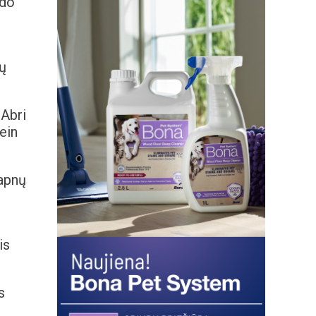
ydo
ų
Abri
ein
apnų
is
s