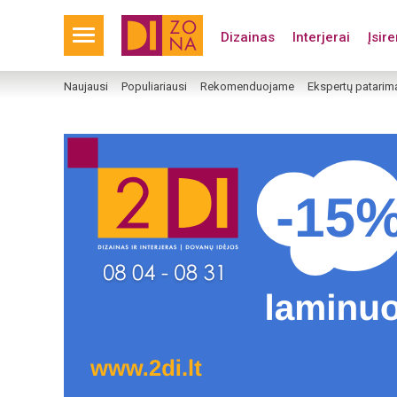
Dizainas
Interjerai
Įsir
Naujausi
Populiariausi
Rekomenduojame
Ekspertų patarim