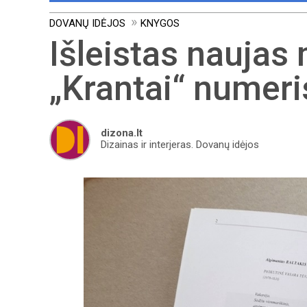
DOVANŲ IDĖJOS
KNYGOS
Išleistas naujas
„Krantai“ numeri
dizona.lt
Dizainas ir interjeras. Dovanų idėjos