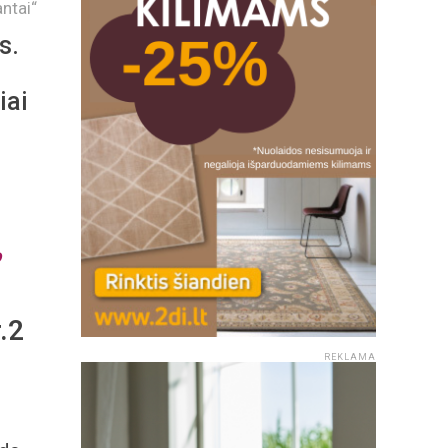
ntai“
s.
iai
o
.2
REKLAMA