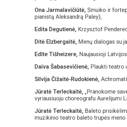
Ona Jarmalavičiūtė,
Smuiko ir fortep
pianistą Aleksandrą Paley);
Edita Degutienė,
Krzysztof Penderecki
Ditė Elzbergaitė,
Menų dialogas su ja
Edīte Tišheizere,
Naujausioji Latvijos 
Daiva Šabasevičienė,
Plaukti teatro 
Silvija Čižaitė-Rudokienė,
Achromatin
Jūratė Terleckaitė,
„Pranokome save“
vyriausiuoju choreografu Aurelijumi L
Jūratė Terleckaitė,
Baleto prisikėlim
muzikinio teatro baleto trupės meno