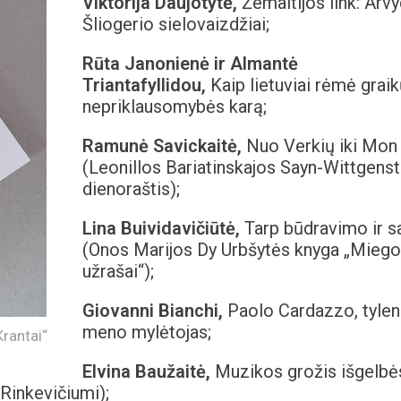
Viktorija Daujotytė,
Žemaitijos link: Arv
Šliogerio sielovaizdžiai;
Rūta Janonienė ir Almantė
Triantafyllidou,
Kaip lietuviai rėmė graik
nepriklausomybės karą;
Ramunė Savickaitė,
Nuo Verkių iki Mon 
(Leonillos Bariatinskajos Sayn-Wittgenst
dienoraštis);
Lina Buividavičiūtė,
Tarp būdravimo ir s
(Onos Marijos Dy Urbšytės knyga „Miego
užrašai“);
Giovanni Bianchi,
Paolo Cardazzo, tylen
meno mylėtojas;
Krantai“
Elvina Baužaitė,
Muzikos grožis išgelbė
 Rinkevičiumi);