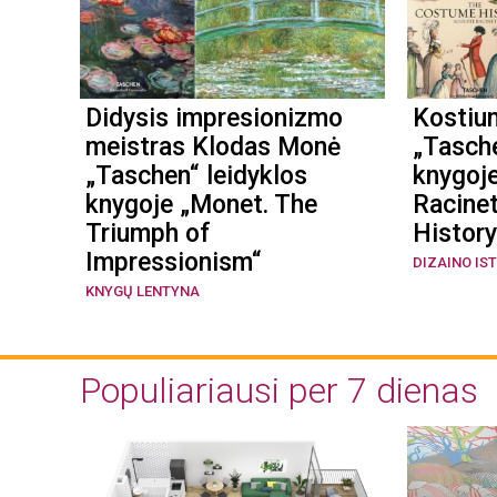
Didysis impresionizmo
Kostiu
meistras Klodas Monė
„Tasche
„Taschen“ leidyklos
knygoj
knygoje „Monet. The
Racine
Triumph of
History
Impressionism“
DIZAINO IS
KNYGŲ LENTYNA
Populiariausi per 7 dienas