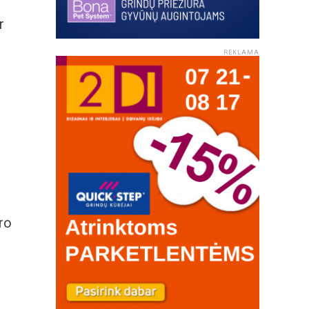
r
REKLAMA
ro