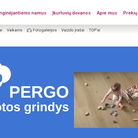
enginėjantiems namus
Įkurtuvių dovanos
Apie mus
Prekių 
ai
Vaikams
Fotogalerijos
Vaizdo įrašai
TOP’ai