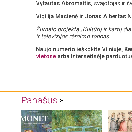
Vytautas Abromaitis,
svajotojas ir š
Vigilija Macienė ir Jonas Albertas N
Žurnalo projektą „Kultūrų ir kartų di
ir televizijos rėmimo fondas.
Naujo numerio ieškokite Vilniuje, Ka
vietose
arba internetinėje parduotu
Panašūs