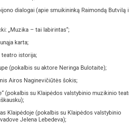
ijono dialogai (apie smuikininką Raimondą Butvilą i
: „Muzika – tai labirintas“;
unąja karta;
teatro istorija;
upe (pokalbis su aktore Neringa Bulotaite);
is Airos Naginevičiūtės šokis;
 (pokalbis su Klaipėdos valstybinio muzikinio teat
iškausku);
as Klaipėdoje (pokalbis su Klaipėdos valstybinio
 vadove Jelena Lebedeva);