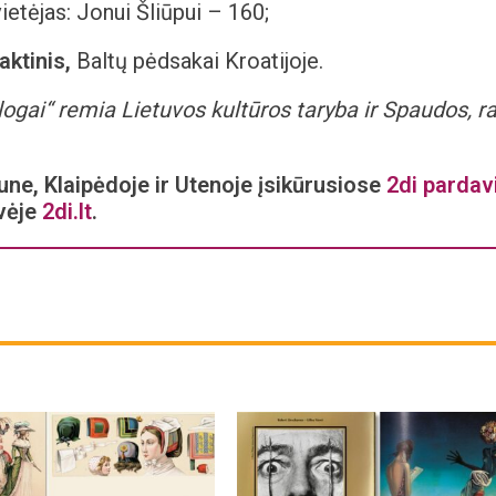
vietėjas: Jonui Šliūpui – 160;
aktinis,
Baltų pėdsakai Kroatijoje.
alogai“ remia Lietuvos kultūros taryba ir Spaudos, ra
une, Klaipėdoje ir Utenoje įsikūrusiose
2di parda
vėje
2di.lt
.