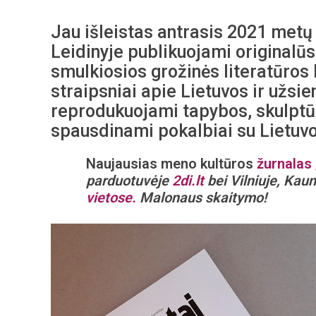
Jau išleistas antrasis 2021 metų
Leidinyje publikuojami originalūs i
smulkiosios grožinės literatūros k
straipsniai apie Lietuvos ir užsien
reprodukuojami tapybos, skulptūro
spausdinami pokalbiai su Lietuvo
Naujausias meno kultūros
žurnalas 
parduotuvėje
2di.lt
bei Vilniuje, Kaun
vietose.
Malonaus skaitymo!