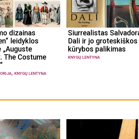
mo dizainas
Siurrealistas Salvador
n“ leidyklos
Dali ir jo groteskiškos
e „Auguste
kūrybos palikimas
t. The Costume
KNYGŲ LENTYNA
“
,
TORIJA
KNYGŲ LENTYNA