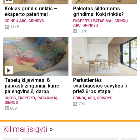
Kokias grindis rinktis –
Paklotas šildomoms
eksperto patarimai
grindims. Kokį rinktis?
,
,
GRINDŲ ABC
GRINDYS
EKSPERTŲ PATARIMAI
GRINDŲ
,
ABC
GRINDYS
1145
1078
Tapetų klijavimas: 8
Parketlentės –
paprasti žingsniai, kurie
svarbiausios savybės ir
palengvins šį darbą
priežiūros etapai
,
,
,
BUITIS
EKSPERTŲ PATARIMAI
GRINDŲ ABC
GRINDYS
SIENOS
789
809
Kilimai įsigyti