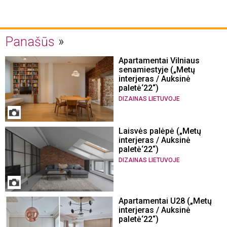
Panašūs
Apartamentai Vilniaus
senamiestyje („Metų
interjeras / Auksinė
paletė‘22“)
DIZAINAS LIETUVOJE
Laisvės palėpė („Metų
interjeras / Auksinė
paletė‘22“)
DIZAINAS LIETUVOJE
Apartamentai U28 („Metų
interjeras / Auksinė
paletė‘22“)