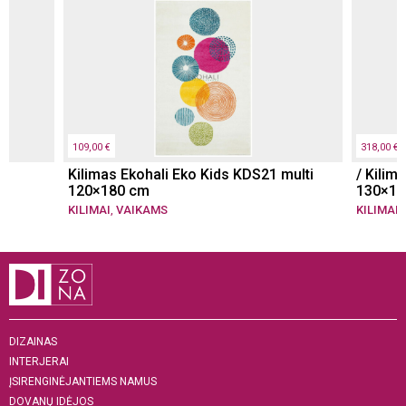
109,00 €
318,00 €
Kilimas Ekohali Eko Kids KDS21 multi
/ Kilim
120×180 cm
130×19
KILIMAI
,
VAIKAMS
KILIMAI
DIZAINAS
INTERJERAI
ĮSIRENGINĖJANTIEMS NAMUS
DOVANŲ IDĖJOS