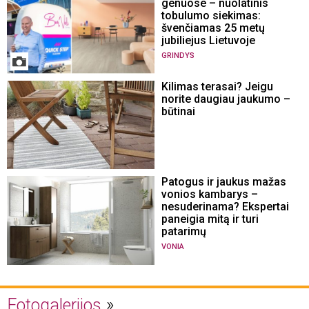
genuose – nuolatinis
tobulumo siekimas:
švenčiamas 25 metų
jubiliejus Lietuvoje
GRINDYS
Kilimas terasai? Jeigu
norite daugiau jaukumo –
būtinai
Patogus ir jaukus mažas
vonios kambarys –
nesuderinama? Ekspertai
paneigia mitą ir turi
patarimų
VONIA
Fotogalerijos