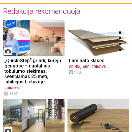
Redakcija rekomenduoja
„Quick-Step“ grindų kūrėjų
Laminato klasės
genuose – nuolatinis
,
GRINDŲ ABC
GRINDYS
tobulumo siekimas:
1750
švenčiamas 25 metų
jubiliejus Lietuvoje
GRINDYS
3367