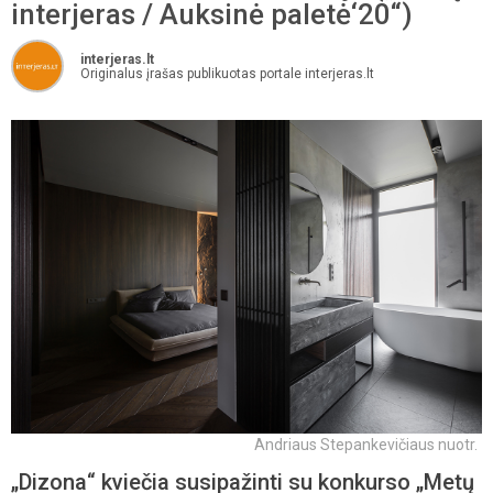
interjeras / Auksinė paletė‘20“)
interjeras.lt
Originalus įrašas publikuotas portale interjeras.lt
Andriaus Stepankevičiaus nuotr.
„Dizona“ kviečia susipažinti su konkurso „Metų