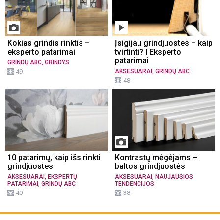
Kokias grindis rinktis –
Įsigijau grindjuostes – kaip
eksperto patarimai
tvirtinti? | Eksperto
patarimai
,
GRINDŲ ABC
GRINDYS
,
49
AKSESUARAI
GRINDŲ ABC
48
10 patarimų, kaip išsirinkti
Kontrastų mėgėjams –
grindjuostes
baltos grindjuostės
,
,
AKSESUARAI
EKSPERTŲ
AKSESUARAI
NAUJAUSIOS
,
PATARIMAI
GRINDŲ ABC
TENDENCIJOS
40
38