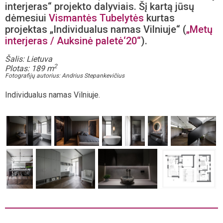
interjeras“ projekto dalyviais. Šį kartą jūsų
dėmesiui
Vismantės Tubelytės
kurtas
projektas „Individualus namas Vilniuje“ (
„Metų
interjeras / Auksinė paletė‘20“
).
Šalis: Lietuva
2
Plotas: 189 m
Fotografijų autorius: Andrius Stepankevičius
Individualus namas Vilniuje.