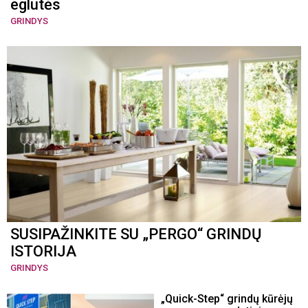
eglutės
GRINDYS
SUSIPAŽINKITE SU „PERGO“ GRINDŲ
ISTORIJA
GRINDYS
„Quick-Step“ grindų kūrėjų