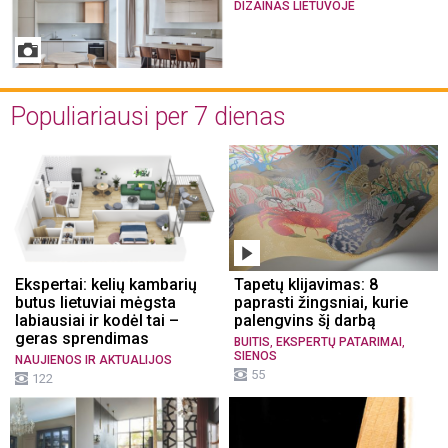
DIZAINAS LIETUVOJE
Populiariausi per 7 dienas
Ekspertai: kelių kambarių
Tapetų klijavimas: 8
butus lietuviai mėgsta
paprasti žingsniai, kurie
labiausiai ir kodėl tai –
palengvins šį darbą
geras sprendimas
,
,
BUITIS
EKSPERTŲ PATARIMAI
SIENOS
NAUJIENOS IR AKTUALIJOS
55
122