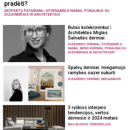
pradėti?
EKSPERTŲ PATARIMAI
,
GYVENAMIEJI NAMAI
,
POKALBIAI SU
DIZAINERIAIS IR ARCHITEKTAIS
Butas kolekcininkui |
Architektės Miglės
Šalnaitės deriniai
,
DIZAINERIO DERINIAI
GYVENAMIEJI
,
,
NAMAI
MENO KŪRINIAI
POKALBIAI SU
DIZAINERIAIS IR ARCHITEKTAIS
Spalvų deriniai: miegamojo
ramybės oazei sukurti
,
DIZAINERIO DERINIAI
MIEGAMASIS
3 ryškios interjero
tendencijos, vertos
dėmesio ir 2024 metais
NAUJAUSIOS TENDENCIJOS