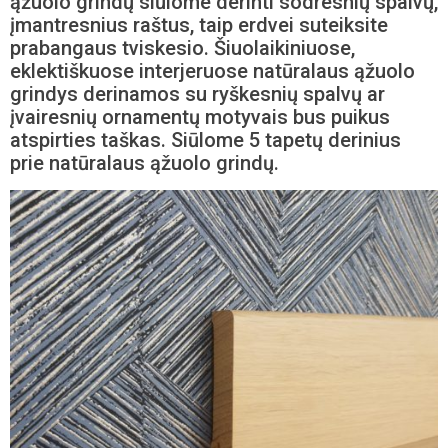
ąžuolo grindų siūlome derinti sodresnių spalvų,
įmantresnius raštus, taip erdvei suteiksite
prabangaus tviskesio. Šiuolaikiniuose,
eklektiškuose interjeruose natūralaus ąžuolo
grindys derinamos su ryškesnių spalvų ar
įvairesnių ornamentų motyvais bus puikus
atspirties taškas. Siūlome 5 tapetų derinius
prie natūralaus ąžuolo grindų.