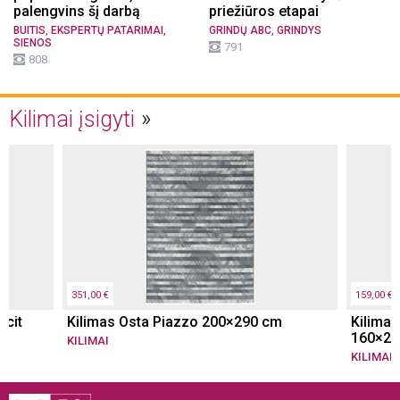
palengvins šį darbą
priežiūros etapai
,
,
,
BUITIS
EKSPERTŲ PATARIMAI
GRINDŲ ABC
GRINDYS
SIENOS
791
808
Kilimai įsigyti
351,00 €
159,00 €
acit
Kilimas Osta Piazzo 200×290 cm
Kilimas
160×23
KILIMAI
KILIMAI