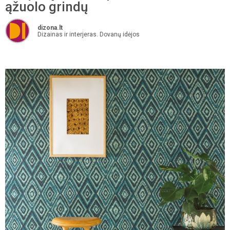
ąžuolo grindų
dizona.lt
Dizainas ir interjeras. Dovanų idėjos