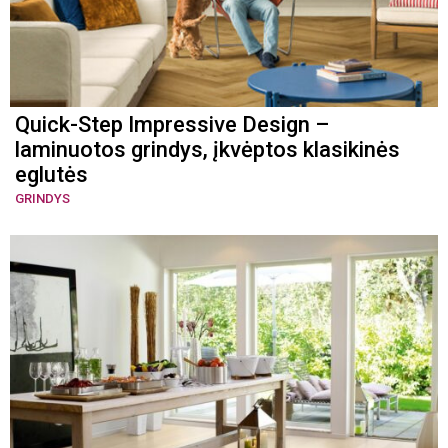
Quick-Step Impressive Design –
laminuotos grindys, įkvėptos klasikinės
eglutės
GRINDYS