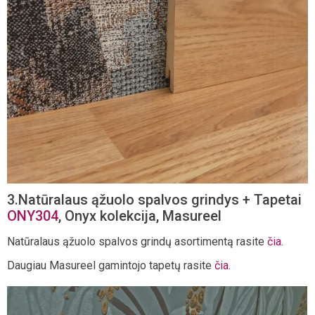
3.Natūralaus ąžuolo spalvos grindys + Tapetai
ONY304
, Onyx kolekcija, Masureel
Natūralaus ąžuolo spalvos grindų asortimentą rasite
čia
.
Daugiau Masureel gamintojo tapetų rasite
čia
.