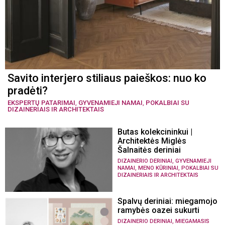
Savito interjero stiliaus paieškos: nuo ko
pradėti?
EKSPERTŲ PATARIMAI
,
GYVENAMIEJI NAMAI
,
POKALBIAI SU
DIZAINERIAIS IR ARCHITEKTAIS
Butas kolekcininkui |
Architektės Miglės
Šalnaitės deriniai
,
DIZAINERIO DERINIAI
GYVENAMIEJI
,
,
NAMAI
MENO KŪRINIAI
POKALBIAI SU
DIZAINERIAIS IR ARCHITEKTAIS
Spalvų deriniai: miegamojo
ramybės oazei sukurti
,
DIZAINERIO DERINIAI
MIEGAMASIS