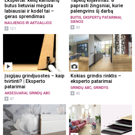
Ekspertai: kelių kambarių
Tapetų klijavimas: 8
butus lietuviai mėgsta
paprasti žingsniai, kurie
labiausiai ir kodėl tai –
palengvins šį darbą
geras sprendimas
,
,
BUITIS
EKSPERTŲ PATARIMAI
SIENOS
NAUJIENOS IR AKTUALIJOS
50
121
Įsigijau grindjuostes – kaip
Kokias grindis rinktis –
tvirtinti? | Eksperto
eksperto patarimai
patarimai
,
GRINDŲ ABC
GRINDYS
,
AKSESUARAI
GRINDŲ ABC
45
47