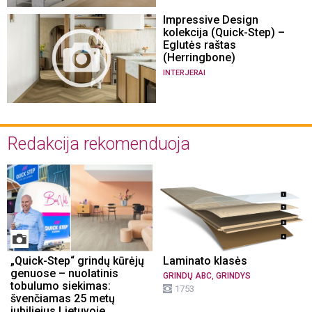
Impressive Design
kolekcija (Quick-Step) –
Eglutės raštas
(Herringbone)
INTERJERAI
Redakcija rekomenduoja
„Quick-Step“ grindų kūrėjų
Laminato klasės
genuose – nuolatinis
,
GRINDŲ ABC
GRINDYS
tobulumo siekimas:
1753
švenčiamas 25 metų
jubiliejus Lietuvoje