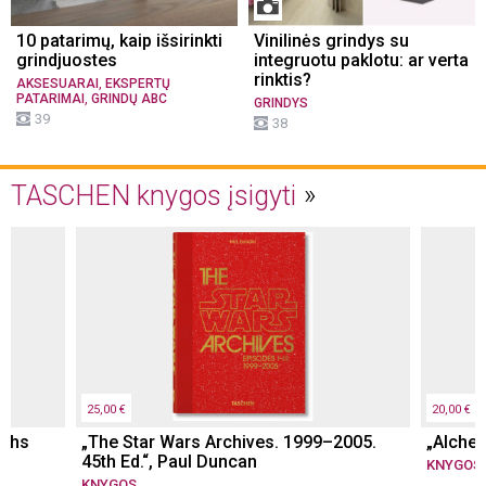
10 patarimų, kaip išsirinkti
Vinilinės grindys su
grindjuostes
integruotu paklotu: ar verta
rinktis?
,
AKSESUARAI
EKSPERTŲ
,
PATARIMAI
GRINDŲ ABC
GRINDYS
39
38
TASCHEN knygos įsigyti
25,00 €
20,00 €
Ochs
„The Star Wars Archives. 1999–2005.
„Alche
45th Ed.“, Paul Duncan
KNYGOS
KNYGOS