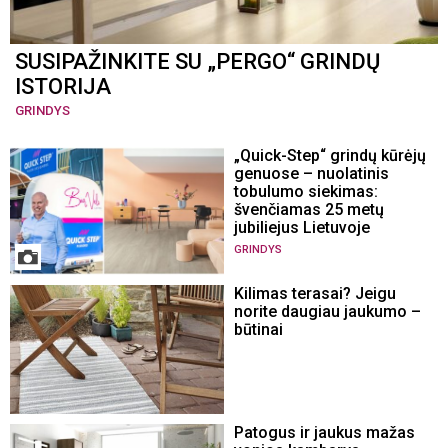
SUSIPAŽINKITE SU „PERGO“ GRINDŲ
ISTORIJA
GRINDYS
„Quick-Step“ grindų kūrėjų
genuose – nuolatinis
tobulumo siekimas:
švenčiamas 25 metų
jubiliejus Lietuvoje
GRINDYS
Kilimas terasai? Jeigu
norite daugiau jaukumo –
būtinai
Patogus ir jaukus mažas