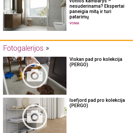
vonios kambarys –
nesuderinama? Ekspertai
paneigia mitą ir turi
patarimų
VONIA
Fotogalerijos
Viskan pad pro kolekcija
(PERGO)
Isefjord pad pro kolekcija
(PERGO)