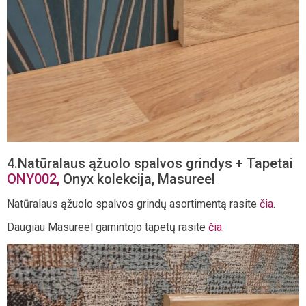
4.Natūralaus ąžuolo spalvos grindys + Tapetai
ONY002,
Onyx kolekcija, Masureel
Natūralaus ąžuolo spalvos grindų asortimentą rasite
čia
.
Daugiau Masureel gamintojo tapetų rasite
čia
.