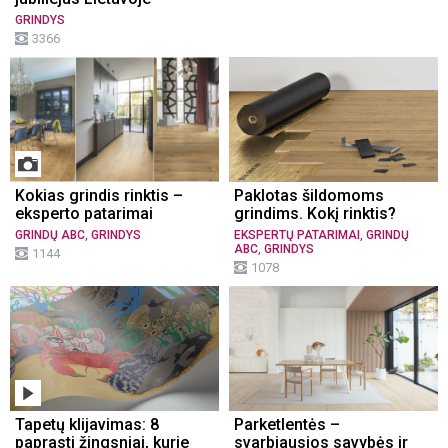
GRINDYS
3366
Kokias grindis rinktis –
Paklotas šildomoms
eksperto patarimai
grindims. Kokį rinktis?
,
,
GRINDŲ ABC
GRINDYS
EKSPERTŲ PATARIMAI
GRINDŲ
,
ABC
GRINDYS
1144
1078
Tapetų klijavimas: 8
Parketlentės –
paprasti žingsniai, kurie
svarbiausios savybės ir