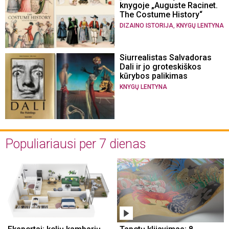
knygoje „Auguste Racinet.
The Costume History“
,
DIZAINO ISTORIJA
KNYGŲ LENTYNA
Siurrealistas Salvadoras
Dali ir jo groteskiškos
kūrybos palikimas
KNYGŲ LENTYNA
Populiariausi per 7 dienas