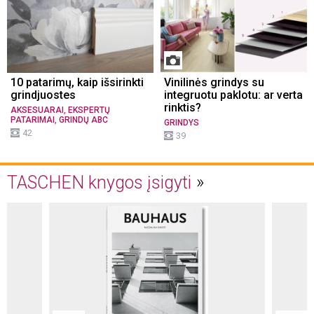
10 patarimų, kaip išsirinkti
Vinilinės grindys su
grindjuostes
integruotu paklotu: ar verta
rinktis?
,
AKSESUARAI
EKSPERTŲ
,
PATARIMAI
GRINDŲ ABC
GRINDYS
42
39
TASCHEN knygos įsigyti