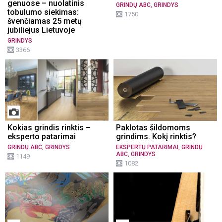
genuose – nuolatinis
,
GRINDŲ ABC
GRINDYS
tobulumo siekimas:
1750
švenčiamas 25 metų
jubiliejus Lietuvoje
GRINDYS
3366
Kokias grindis rinktis –
Paklotas šildomoms
eksperto patarimai
grindims. Kokį rinktis?
,
,
GRINDŲ ABC
GRINDYS
EKSPERTŲ PATARIMAI
GRINDŲ
,
ABC
GRINDYS
1149
1082