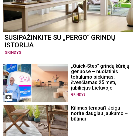
SUSIPAŽINKITE SU „PERGO“ GRINDŲ
ISTORIJA
GRINDYS
„Quick-Step“ grindų kūrėjų
genuose – nuolatinis
tobulumo siekimas:
švenčiamas 25 metų
jubiliejus Lietuvoje
GRINDYS
Kilimas terasai? Jeigu
norite daugiau jaukumo –
būtinai