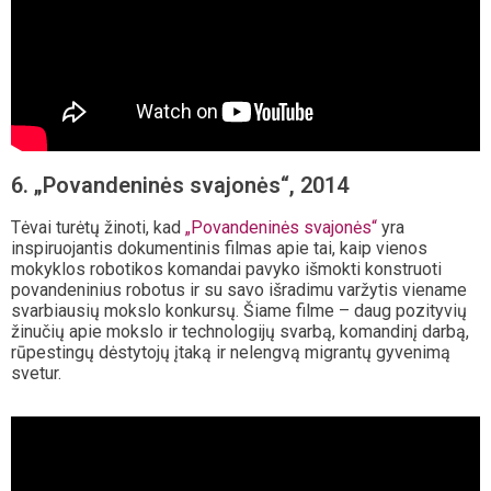
6. „Povandeninės svajonės“, 2014
Tėvai turėtų žinoti, kad
„Povandeninės svajonės“
yra
inspiruojantis dokumentinis filmas apie tai, kaip vienos
mokyklos robotikos komandai pavyko išmokti konstruoti
povandeninius robotus ir su savo išradimu varžytis viename
svarbiausių mokslo konkursų. Šiame filme – daug pozityvių
žinučių apie mokslo ir technologijų svarbą, komandinį darbą,
rūpestingų dėstytojų įtaką ir nelengvą migrantų gyvenimą
svetur.