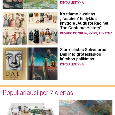
KNYGŲ LENTYNA
Kostiumo dizainas
„Taschen“ leidyklos
knygoje „Auguste Racinet.
The Costume History“
,
DIZAINO ISTORIJA
KNYGŲ LENTYNA
Siurrealistas Salvadoras
Dali ir jo groteskiškos
kūrybos palikimas
KNYGŲ LENTYNA
Populiariausi per 7 dienas