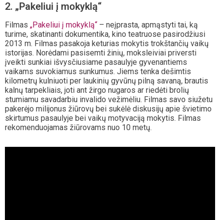
2. „Pakeliui į mokyklą“
Filmas
„Pakeliui į mokyklą“
– neįprasta, apmąstyti tai, ką
turime, skatinanti dokumentika, kino teatruose pasirodžiusi
2013 m. Filmas pasakoja keturias mokytis trokštančių vaikų
istorijas. Norėdami pasisemti žinių, moksleiviai priversti
įveikti sunkiai išvysčiusiame pasaulyje gyvenantiems
vaikams suvokiamus sunkumus. Jiems tenka dešimtis
kilometrų kulniuoti per laukinių gyvūnų pilną savaną, brautis
kalnų tarpekliais, joti ant žirgo nugaros ar riedėti brolių
stumiamu savadarbiu invalido vežimėliu. Filmas savo siužetu
pakerėjo milijonus žiūrovų bei sukėlė diskusijų apie švietimo
skirtumus pasaulyje bei vaikų motyvaciją mokytis. Filmas
rekomenduojamas žiūrovams nuo 10 metų.