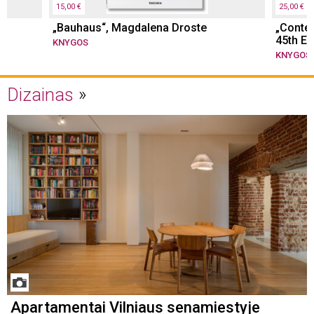
15,00 €
25,00 €
„Bauhaus“, Magdalena Droste
„Conte
45th Ed.
KNYGOS
KNYGOS
Dizainas
Apartamentai Vilniaus senamiestyje