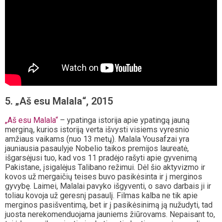
5. „Aš esu Malala“, 2015
„Aš esu Malala“
– ypatinga istorija apie ypatingą jauną
merginą, kurios istoriją verta išvysti visiems vyresnio
amžiaus vaikams (nuo 13 metų). Malala Yousafzai yra
jauniausia pasaulyje Nobelio taikos premijos laureatė,
išgarsėjusi tuo, kad vos 11 pradėjo rašyti apie gyvenimą
Pakistane, įsigalėjus Talibano režimui. Dėl šio aktyvizmo ir
kovos už mergaičių teises buvo pasikėsinta ir į merginos
gyvybę. Laimei, Malalai pavyko išgyventi, o savo darbais ji ir
toliau kovoja už geresnį pasaulį. Filmas kalba ne tik apie
merginos pasišventimą, bet ir į pasikėsinimą ją nužudyti, tad
juosta nerekomenduojama jauniems žiūrovams. Nepaisant to,