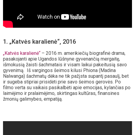
1. „Katvės karalienė“, 2016
„Katvės karalienė“
– 2016 m. amerikiečių biografinė drama,
pasakojanti apie Ugandos lūšnyne gyvenančią mergaitę,
išmokusią žaisti šachmatais ir visam laikui pakeitusią savo
gyvenimą. Iš vargingos šeimos kilusi Phiona (Madina
Nalwanga) šachmatų dėka ne tik pažįsta supantį pasaulį, bet
ir sugeba stipriai prisidėti prie savo šeimos gerovės. Po
filmo verta su vaikais pasikalbėti apie emocijas, kylančias po
laimėjimo ir pralaimėjimo, skirtingas kultūras, finansines
žmonių galimybes, empatiją.