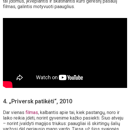
tai įdomus, įkvepiantis ir skatinantis kurti geresnį pasaulį
filmas, galintis motyvuoti paauglius.
4. „Priversk patikėti“, 2010
Dar vienas
filmas
, kalbantis apie tai, kiek pastangų, noro ir
laiko reikia įdėti, norint gyvenime kažko pasiekti. Šiuo atveju
– norint įvaldyti magijos triukus: paaugliai iš skirtingų šalių
varžosi dėl geriausio mago vardo. Tiesa, už šios svajonės