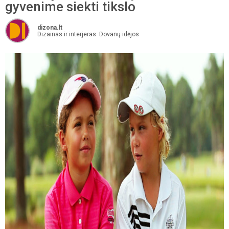
gyvenime siekti tikslo
dizona.lt
Dizainas ir interjeras. Dovanų idėjos