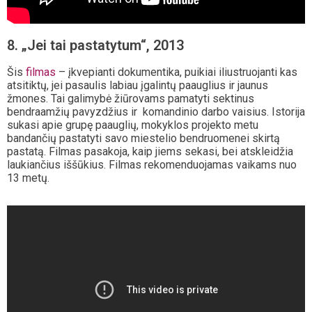
8. „Jei tai pastatytum“, 2013
Šis
filmas
– įkvepianti dokumentika, puikiai iliustruojanti kas
atsitiktų, jei pasaulis labiau įgalintų paauglius ir jaunus
žmones. Tai galimybė žiūrovams pamatyti sektinus
bendraamžių pavyzdžius ir komandinio darbo vaisius. Istorija
sukasi apie grupę paauglių, mokyklos projekto metu
bandančių pastatyti savo miestelio bendruomenei skirtą
pastatą. Filmas pasakoja, kaip jiems sekasi, bei atskleidžia
laukiančius iššūkius. Filmas rekomenduojamas vaikams nuo
13 metų.