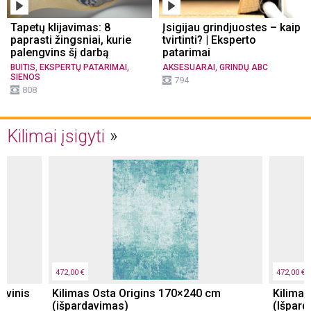
Tapetų klijavimas: 8
Įsigijau grindjuostes – kaip
paprasti žingsniai, kurie
tvirtinti? | Eksperto
palengvins šį darbą
patarimai
,
,
,
BUITIS
EKSPERTŲ PATARIMAI
AKSESUARAI
GRINDŲ ABC
SIENOS
794
808
Kilimai įsigyti
472,00 €
472,00 €
yvinis
Kilimas Osta Origins 170×240 cm
Kilimas
(išpardavimas)
(Išpard