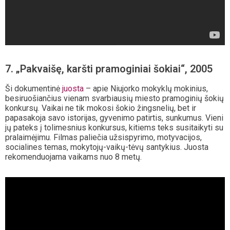
7. „Pakvaišę, karšti pramoginiai šokiai“, 2005
Ši dokumentinė
juosta
– apie Niujorko mokyklų mokinius,
besiruošiančius vienam svarbiausių miesto pramoginių šokių
konkursų. Vaikai ne tik mokosi šokio žingsnelių, bet ir
papasakoja savo istorijas, gyvenimo patirtis, sunkumus. Vieni
jų pateks į tolimesnius konkursus, kitiems teks susitaikyti su
pralaimėjimu. Filmas paliečia užsispyrimo, motyvacijos,
socialines temas, mokytojų-vaikų-tėvų santykius. Juosta
rekomenduojama vaikams nuo 8 metų.