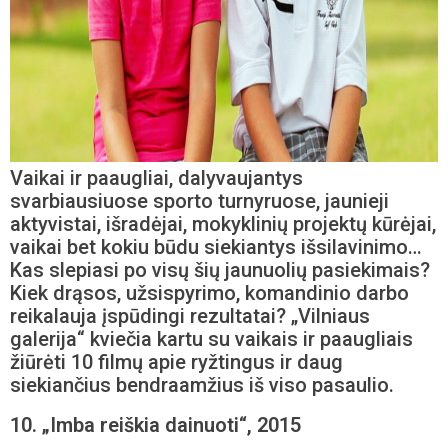
Vaikai ir paaugliai, dalyvaujantys
svarbiausiuose sporto turnyruose, jaunieji
aktyvistai, išradėjai, mokyklinių projektų kūrėjai,
vaikai bet kokiu būdu siekiantys išsilavinimo…
Kas slepiasi po visų šių jaunuolių pasiekimais?
Kiek drąsos, užsispyrimo, komandinio darbo
reikalauja įspūdingi rezultatai? „Vilniaus
galerija“ kviečia kartu su vaikais ir paaugliais
žiūrėti 10 filmų apie ryžtingus ir daug
siekiančius bendraamžius iš viso pasaulio.
10. „Imba reiškia dainuoti“, 2015