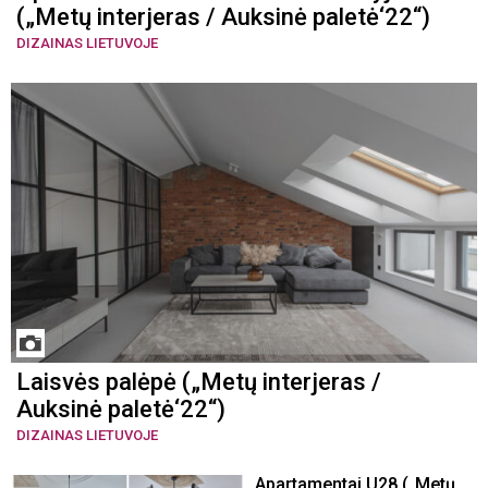
(„Metų interjeras / Auksinė paletė‘22“)
DIZAINAS LIETUVOJE
Laisvės palėpė („Metų interjeras /
Auksinė paletė‘22“)
DIZAINAS LIETUVOJE
Apartamentai U28 („Metų