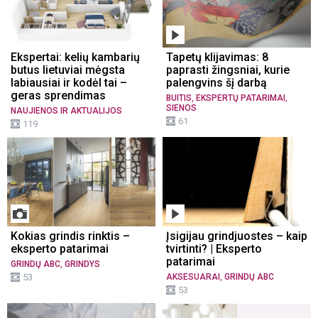
Ekspertai: kelių kambarių
Tapetų klijavimas: 8
butus lietuviai mėgsta
paprasti žingsniai, kurie
labiausiai ir kodėl tai –
palengvins šį darbą
geras sprendimas
,
,
BUITIS
EKSPERTŲ PATARIMAI
SIENOS
NAUJIENOS IR AKTUALIJOS
61
119
Kokias grindis rinktis –
Įsigijau grindjuostes – kaip
eksperto patarimai
tvirtinti? | Eksperto
patarimai
,
GRINDŲ ABC
GRINDYS
,
53
AKSESUARAI
GRINDŲ ABC
53