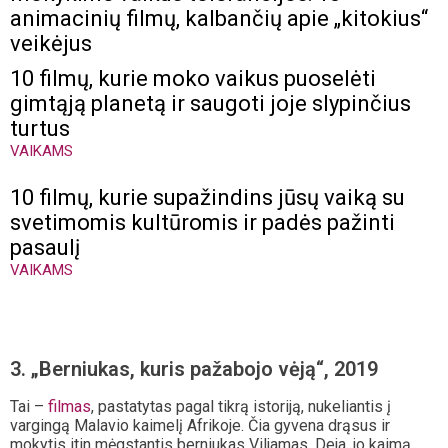
animacinių filmų, kalbančių apie „kitokius“
veikėjus
10 filmų, kurie moko vaikus puoselėti
gimtąją planetą ir saugoti joje slypinčius
turtus
VAIKAMS
10 filmų, kurie supažindins jūsų vaiką su
svetimomis kultūromis ir padės pažinti
pasaulį
VAIKAMS
3. „Berniukas, kuris pažabojo vėją“, 2019
Tai –
filmas
, pastatytas pagal tikrą istoriją, nukeliantis į
vargingą Malavio kaimelį Afrikoje. Čia gyvena drąsus ir
mokytis itin mėgstantis berniukas Viljamas. Deja, jo kaimą