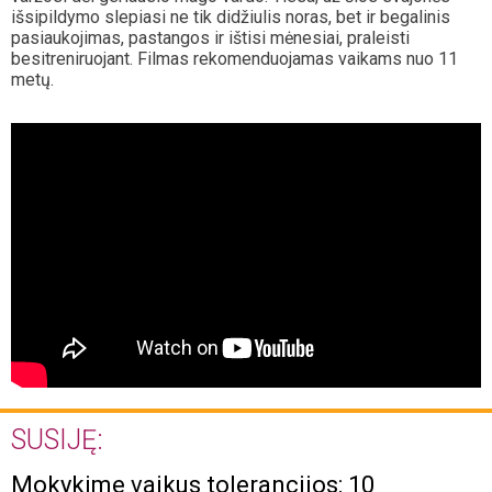
išsipildymo slepiasi ne tik didžiulis noras, bet ir begalinis
pasiaukojimas, pastangos ir ištisi mėnesiai, praleisti
besitreniruojant. Filmas rekomenduojamas vaikams nuo 11
metų.
SUSIJĘ:
Mokykime vaikus tolerancijos: 10