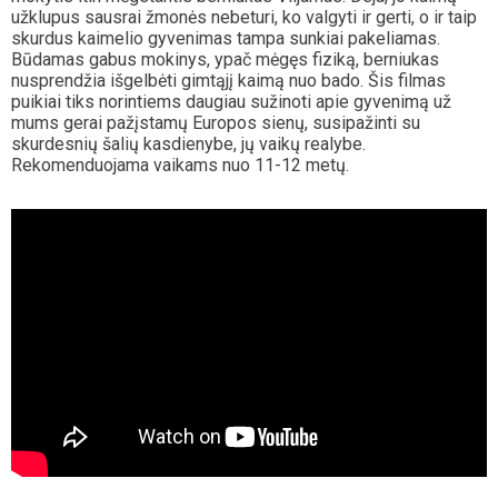
užklupus sausrai žmonės nebeturi, ko valgyti ir gerti, o ir taip
skurdus kaimelio gyvenimas tampa sunkiai pakeliamas.
Būdamas gabus mokinys, ypač mėgęs fiziką, berniukas
nusprendžia išgelbėti gimtąjį kaimą nuo bado. Šis filmas
puikiai tiks norintiems daugiau sužinoti apie gyvenimą už
mums gerai pažįstamų Europos sienų, susipažinti su
skurdesnių šalių kasdienybe, jų vaikų realybe.
Rekomenduojama vaikams nuo 11-12 metų.