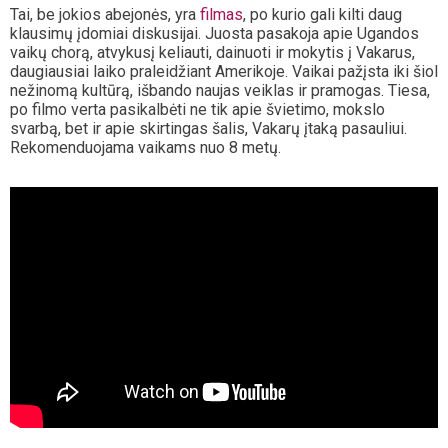
Tai, be jokios abejonės, yra
filmas
, po kurio gali kilti daug
klausimų įdomiai diskusijai. Juosta pasakoja apie Ugandos
vaikų chorą, atvykusį keliauti, dainuoti ir mokytis į Vakarus,
daugiausiai laiko praleidžiant Amerikoje. Vaikai pažįsta iki šiol
nežinomą kultūrą, išbando naujas veiklas ir pramogas. Tiesa,
po filmo verta pasikalbėti ne tik apie švietimo, mokslo
svarbą, bet ir apie skirtingas šalis, Vakarų įtaką pasauliui.
Rekomenduojama vaikams nuo 8 metų.