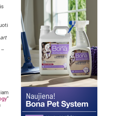
is
.
uoti
art
 –
Šiam
ogy
“
n