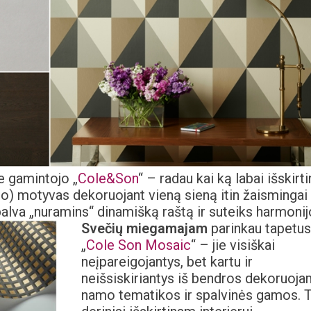
e gamintojo „
Cole&Son
“ – radau kai ką labai išskirti
to) motyvas dekoruojant vieną sieną itin žaismingai
lva „nuramins“ dinamišką raštą ir suteiks harmonij
Svečių miegamajam
parinkau tapetus
„
Cole Son Mosaic
“ – jie visiškai
neįpareigojantys, bet kartu ir
neišsiskiriantys iš bendros dekoruoj
namo tematikos ir spalvinės gamos. T