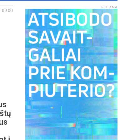
REKLAMA
. 09:00
us
aštų
tus
nt į