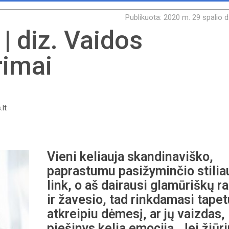
Publikuota: 2020 m. 29 spalio d
 diz. Vaidos
rimai
.lt
Vieni keliauja skandinaviško,
paprastumu pasižyminčio stilia
link, o aš dairausi glamūriškų r
ir žavesio, tad rinkdamasi tape
atkreipiu dėmesį, ar jų vaizdas,
piešinys kelia emociją. Jei žiūri