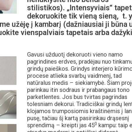
stilistikos). „Intensyviais“ tape
dekoruokite tik vieną sieną, t. y
me užėję į kambarį (dažniausiai ji būna 
uokite vienspalviais tapetais arba dažyk
Gavusi užduotį dekoruoti vieno namo
pagrindines erdves, pradėjau nuo tinkam
grindų paieškos. Grindys interjero kūrim
procese atlieka svarbų vaidmenį, tad
natūralus medis – siekiamybė. Šiam proj
parinkau itin sodraus ir prabangaus tono
parketlentes. Jos bus tvirtas pagrindas
tolesniam dekorui. Tradiciškai grindų len
klojamos trumposiomis kraštinėmis į la
pusę, tačiau šį kartą pasirinkau drąsesnį
0
sprendimą – kreipti jas 45
kampu: taip 