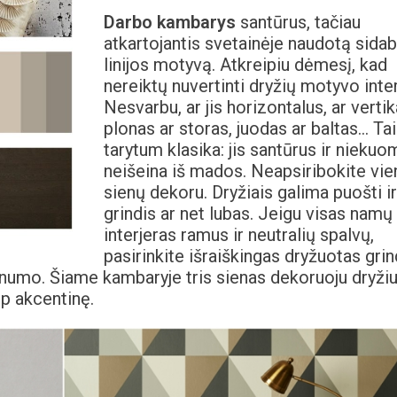
Darbo kambarys
santūrus, tačiau
atkartojantis svetainėje naudotą sida
linijos motyvą. Atkreipiu dėmesį, kad
nereiktų nuvertinti dryžių motyvo inter
Nesvarbu, ar jis horizontalus, ar vertik
plonas ar storas, juodas ar baltas… Ta
tarytum klasika: jis santūrus ir niekuo
neišeina iš mados. Neapsiribokite vie
sienų dekoru. Dryžiais galima puošti ir
grindis ar net lubas. Jeigu visas namų
interjeras ramus ir neutralių spalvų,
pasirinkite išraiškingas dryžuotas grin
umo. Šiame kambaryje tris sienas dekoruoju dryžiu 
ip akcentinę.