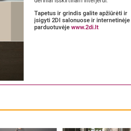
deriniai išskirtinam interjerui.
Tapetus ir grindis galite apžiūrėti ir
įsigyti 2DI salonuose ir internetinėje
parduotuvėje
www.2di.lt