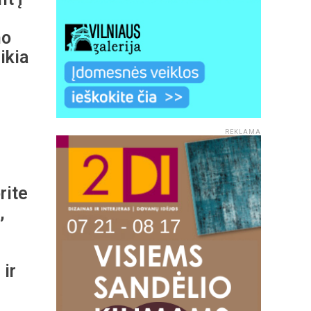
no
ikia
REKLAMA
rite
,
 ir