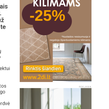
tais
.
už
ite
ų
o
ektui
tos
REKLAMA
ngo
erdvė