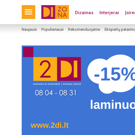
Dizainas
Interjerai
Įsir
Naujausi
Populiariausi
Rekomenduojame
Ekspertų patarim