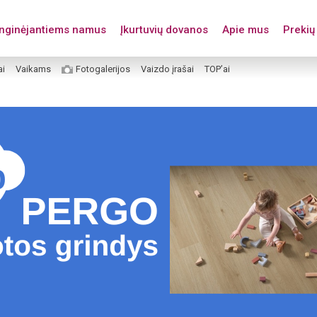
enginėjantiems namus
Įkurtuvių dovanos
Apie mus
Prekių 
ai
Vaikams
Fotogalerijos
Vaizdo įrašai
TOP’ai