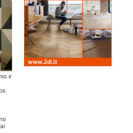
nio ir
os.
amo
ai