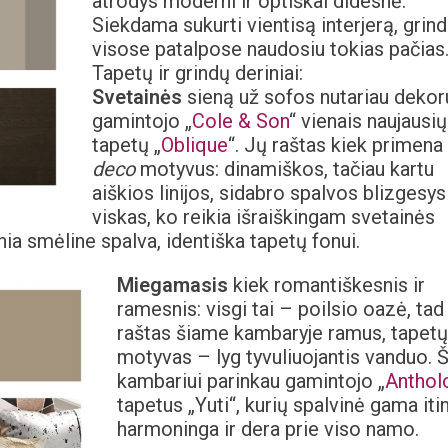
atrodys moderni ir optiškai didesnė.
Siekdama sukurti vientisą interjerą, grind
visose patalpose naudosiu tokias pačias
Tapetų ir grindų deriniai:
Svetainės
sieną už sofos nutariau dekor
gamintojo „
Cole & Son
“ vienais naujausių
tapetų „
Oblique
“. Jų raštas kiek primena
deco
motyvus: dinamiškos, tačiau kartu
aiškios linijos, sidabro spalvos blizgesys
viskas, ko reikia išraiškingam svetainės
ia smėline spalva, identiška tapetų fonui.
Miegamasis
kiek romantiškesnis ir
ramesnis: visgi tai – poilsio oazė, tad
raštas šiame kambaryje ramus, tapetų
motyvas – lyg tyvuliuojantis vanduo. 
kambariui parinkau gamintojo „
Anthol
tapetus „Yuti“, kurių spalvinė gama iti
harmoninga ir dera prie viso namo.