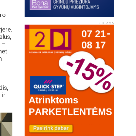
bro
REKLAMA
jere.
alus,
i –
met
n
dis,
ir