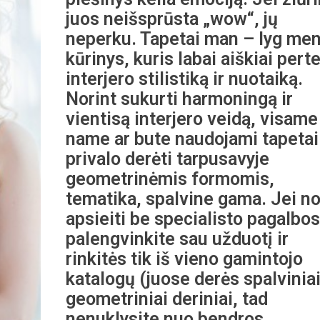
juos neišsprūsta „wow“, jų
neperku. Tapetai man – lyg me
kūrinys, kuris labai aiškiai perte
interjero stilistiką ir nuotaiką.
Norint sukurti harmoningą ir
vientisą interjero veidą, visame
name ar bute naudojami tapetai
privalo derėti tarpusavyje
geometrinėmis formomis,
tematika, spalvine gama. Jei no
apsieiti be specialisto pagalbos
palengvinkite sau užduotį ir
rinkitės tik iš vieno gamintojo
katalogų (juose derės spalviniai
geometriniai deriniai, tad
nenuklysite nuo bendros