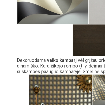
Dekoruodama
vaiko kambarį
vėl grįžau pri
dinamiško. Karališkojo rombo (t. y. deiman
suskambės paauglio kambaryje. Smėlinė spa