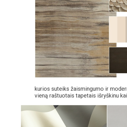
kurios suteiks žaismingumo ir modern
vieną raštuotais tapetais išryškinu ka