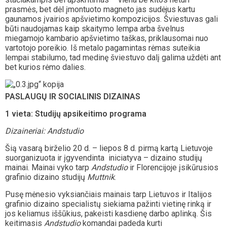
prasmės, bet dėl įmontuoto magneto jas sudėjus kartu
gaunamos įvairios apšvietimo kompozicijos. Šviestuvas gali
būti naudojamas kaip skaitymo lempa arba švelnus
miegamojo kambario apšvietimo taškas, priklausomai nuo
vartotojo poreikio. Iš metalo pagamintas rėmas suteikia
lempai stabilumo, tad medinę šviestuvo dalį galima uždėti ant
bet kurios rėmo dalies.
PASLAUGŲ IR SOCIALINIS DIZAINAS
1 vieta:
Studijų apsikeitimo programa
Dizaineriai: Andstudio
Šią vasarą birželio 20 d. – liepos 8 d. pirmą kartą Lietuvoje
suorganizuota ir įgyvendinta iniciatyva – dizaino studijų
mainai. Mainai vyko tarp
Andstudio
ir Florencijoje įsikūrusios
grafinio dizaino studijų
Muttnik
.
Pusę mėnesio vyksiančiais mainais tarp Lietuvos ir Italijos
grafinio dizaino specialistų siekiama pažinti vietinę rinką ir
jos keliamus iššūkius, pakeisti kasdienę darbo aplinką. Šis
keitimasis
Andstudio
komandai padeda kurti