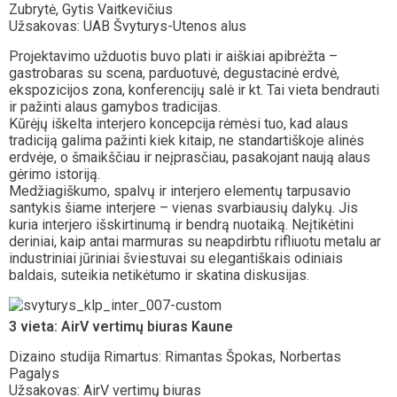
Zubrytė, Gytis Vaitkevičius
Užsakovas: UAB Švyturys-Utenos alus
Projektavimo užduotis buvo plati ir aiškiai apibrėžta –
gastrobaras su scena, parduotuvė, degustacinė erdvė,
ekspozicijos zona, konferencijų salė ir kt. Tai vieta bendrauti
ir pažinti alaus gamybos tradicijas.
Kūrėjų iškelta interjero koncepcija rėmėsi tuo, kad alaus
tradiciją galima pažinti kiek kitaip, ne standartiškoje alinės
erdvėje, o šmaikščiau ir neįprasčiau, pasakojant naują alaus
gėrimo istoriją.
Medžiagiškumo, spalvų ir interjero elementų tarpusavio
santykis šiame interjere – vienas svarbiausių dalykų. Jis
kuria interjero išskirtinumą ir bendrą nuotaiką. Neįtikėtini
deriniai, kaip antai marmuras su neapdirbtu rifliuotu metalu ar
industriniai jūriniai šviestuvai su elegantiškais odiniais
baldais, suteikia netikėtumo ir skatina diskusijas.
3 vieta: AirV vertimų biuras Kaune
Dizaino studija Rimartus: Rimantas Špokas, Norbertas
Pagalys
Užsakovas: AirV vertimų biuras