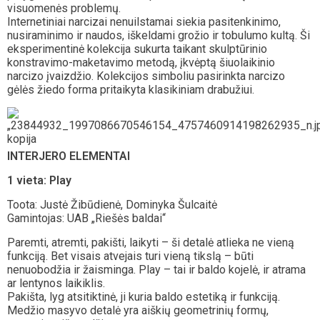
visuomenės problemų.
Internetiniai narcizai nenuilstamai siekia pasitenkinimo,
nusiraminimo ir naudos, iškeldami grožio ir tobulumo kultą. Ši
eksperimentinė kolekcija sukurta taikant skulptūrinio
konstravimo-maketavimo metodą, įkvėptą šiuolaikinio
narcizo įvaizdžio. Kolekcijos simboliu pasirinkta narcizo
gėlės žiedo forma pritaikyta klasikiniam drabužiui.
INTERJERO ELEMENTAI
1 vieta: Play
Toota: Justė Žibūdienė, Dominyka Šulcaitė
Gamintojas: UAB „Riešės baldai“
Paremti, atremti, pakišti, laikyti – ši detalė atlieka ne vieną
funkciją. Bet visais atvejais turi vieną tikslą – būti
nenuobodžia ir žaisminga. Play – tai ir baldo kojelė, ir atrama
ar lentynos laikiklis.
Pakišta, lyg atsitiktinė, ji kuria baldo estetiką ir funkciją.
Medžio masyvo detalė yra aiškių geometrinių formų,