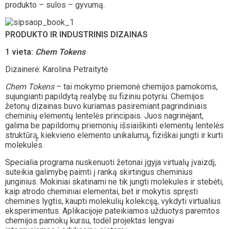
produkto – sulos – gyvumą.
PRODUKTO IR INDUSTRINIS DIZAINAS
1 vieta:
Chem Tokens
Dizainerė: Karolina Petraitytė
Chem Tokens
– tai mokymo priemonė chemijos pamokoms,
sujungianti papildytą realybę su fiziniu potyriu. Chemijos
žetonų dizainas buvo kuriamas pasiremiant pagrindiniais
cheminių elementų lentelės principais. Juos nagrinėjant,
galima be papildomų priemonių išsiaiškinti elementų lentelės
struktūrą̨, kiekvieno elemento unikalumą̨, fiziškai jungti ir kurti
molekules.
Specialia programa nuskenuoti žetonai įgyja virtualų įvaizdį,
suteikia galimybę paimti į ranką skirtingus cheminius
junginius. Mokiniai skatinami ne tik jungti molekules ir stebėti,
kaip atrodo cheminiai elementai, bet ir mokytis spręsti
chemines lygtis, kaupti molekulių kolekciją, vykdyti virtualius
eksperimentus. Aplikacijoje pateikiamos užduotys paremtos
chemijos pamokų kursu, todėl projektas lengvai