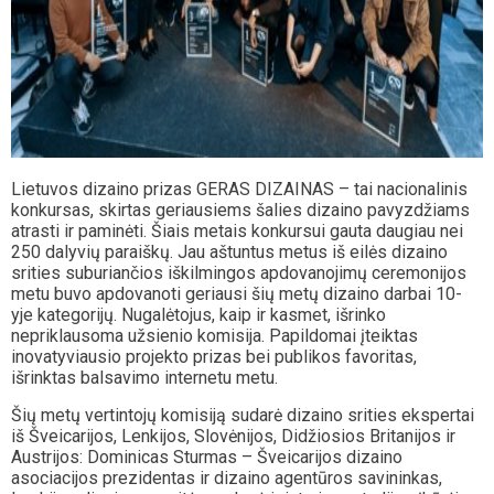
Lietuvos dizaino prizas GERAS DIZAINAS – tai nacionalinis
konkursas, skirtas geriausiems šalies dizaino pavyzdžiams
atrasti ir paminėti. Šiais metais konkursui gauta daugiau nei
250 dalyvių paraiškų. Jau aštuntus metus iš eilės dizaino
srities suburiančios iškilmingos apdovanojimų ceremonijos
metu buvo apdovanoti geriausi šių metų dizaino darbai 10-
yje kategorijų. Nugalėtojus, kaip ir kasmet, išrinko
nepriklausoma užsienio komisija. Papildomai įteiktas
inovatyviausio projekto prizas bei publikos favoritas,
išrinktas balsavimo internetu metu.
Šių metų vertintojų komisiją sudarė dizaino srities ekspertai
iš Šveicarijos, Lenkijos, Slovėnijos, Didžiosios Britanijos ir
Austrijos: Dominicas Sturmas – Šveicarijos dizaino
asociacijos prezidentas ir dizaino agentūros savininkas,