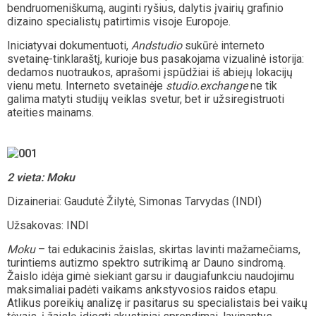
bendruomeniškumą, auginti ryšius, dalytis įvairių grafinio
dizaino specialistų patirtimis visoje Europoje.
Iniciatyvai dokumentuoti,
Andstudio
sukūrė interneto
svetainę-tinklaraštį, kurioje bus pasakojama vizualinė istorija:
dedamos nuotraukos, aprašomi įspūdžiai iš abiejų lokacijų
vienu metu. Interneto svetainėje
studio.exchange
ne tik
galima matyti studijų veiklas svetur, bet ir užsiregistruoti
ateities mainams.
2 vieta:
Moku
Dizaineriai: Gaudutė Žilytė, Simonas Tarvydas (INDI)
Užsakovas: INDI
Moku
– tai edukacinis žaislas, skirtas lavinti mažamečiams,
turintiems autizmo spektro sutrikimą ar Dauno sindromą.
Žaislo idėja gimė siekiant garsu ir daugiafunkciu naudojimu
maksimaliai padėti vaikams ankstyvosios raidos etapu.
Atlikus poreikių analizę ir pasitarus su specialistais bei vaikų