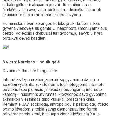
antialergiškas ir atsparus purvui. Jis maišomas su
šiurkščiavilnių avių vilna, siekiant mediciniškai atkartoti
akupunktūrines ir mikromasažines savybes.
Humaniška ir tvari aprangos kolekcija skirta tiems, kas
gyvena vienovėje su gamta. Ji neapribota žmonių amžiaus
cenzo. Kolekcijos drabužiai turi gydomųjų savybių ir yra
pritaikyti dėvėti kasdien.
3 vieta: Narcizas – ne tik gėlė
Dizainerė: Rimantė Rimgailaitė
Internetas tapo neatsiejama mūsų gyvenimo dalimi, o
sparčiai vystantis aukštosioms technologijoms interneto
poveikis tapo panašus į niekada neišjungiamą interneto
kamerą – nuolatinis atvirumas, kiekvienos savo gyvenimo
akimirkos viešinimas tapo visiškai įprastu reiškiniu.
Remiantis JAV sociologų, antropologų ir psichologų atlikto
tyrimo išvadomis, tokia savęs demonstravimo forma
prilygsta narcisizmui, ir tai taps viena didžiausių XXI a.