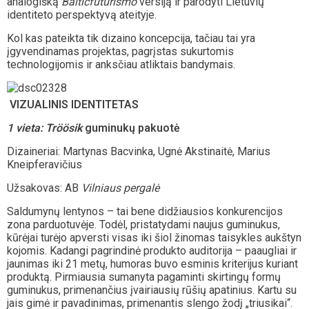
analogišką
Balticfuturismo
versiją ir parodyti Lietuvių
identiteto perspektyvą ateityje.
Kol kas pateikta tik dizaino koncepcija, tačiau tai yra
įgyvendinamas projektas, pagrįstas sukurtomis
technologijomis ir anksčiau atliktais bandymais.
VIZUALINIS IDENTITETAS
1 vieta: Tröösik
guminukų pakuotė
Dizaineriai: Martynas Bacvinka, Ugnė Akstinaitė, Marius
Kneipferavičius
Užsakovas: AB
Vilniaus pergalė
Saldumynų lentynos – tai bene didžiausios konkurencijos
zona parduotuvėje. Todėl, pristatydami naujus guminukus,
kūrėjai turėjo apversti visas iki šiol žinomas taisykles aukštyn
kojomis. Kadangi pagrindinė produkto auditorija – paaugliai ir
jaunimas iki 21 metų, humoras buvo esminis kriterijus kuriant
produktą. Pirmiausia sumanyta pagaminti skirtingų formų
guminukus, primenančius įvairiausių rūšių apatinius. Kartu su
jais gimė ir pavadinimas, primenantis slengo žodį „triusikai“.