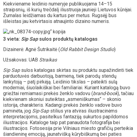
Kiekviename leidinio numeryje publikuojama 14–15
straipsnių, iš kurių trečdalį iliustruoja jaunieji Lietuvos kūrėjai.
Žurnalas leidžiamas du kartus per metus. Rugsėjį bus
išleistas jau ketvirtasis atnaujinto dizaino numeris.
3 vieta:
Sip Sap
sulos produktų katalogas
Dizainerė: Agnė Šutrikaitė (
Old Rabbit Design Studio
)
Užsakovas: UAB
Straikas
Sip Sap
sulos katalogas skirtas su produktu supažindinti tiek
parduotuvės darbuotoją, barmeną, tiek parodų stendų
lankytoją – patį pirkėją. Leidinio tikslas – pateikti sulą
moderniai, šiuolaikiškai bei familiariai. Kuriant katalogą buvo
griežtai remiamasi prekės ženklo vadovu (
brand-book
), tačiau
kiekvienam skoniui suteiktas „asmeniškumas“ – skonio
istorija, charakteris. Kadangi prekės ženklo vadove buvo
paminėta, jog
Sip-Sap
stilius yra atviras iliustracinėms
interpretacijoms, pasitelkus fantaziją sukurtos papildomos
iliustracijos. Kataloge taip pat panaudota fotografija bei
iliustracijos. Fotosesija prie Vilniaus miesto grafičių perteikia
šiandieninę emociją, jaunatvišką kūrybiškumą bei paties