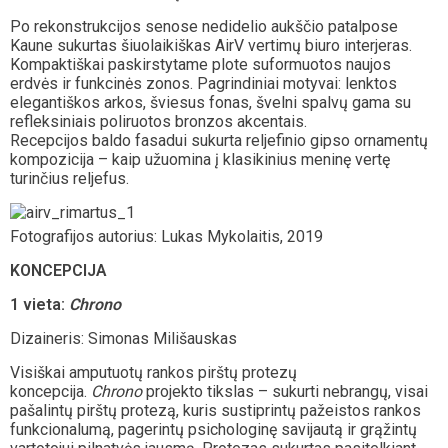
Po rekonstrukcijos senose nedidelio aukščio patalpose
Kaune sukurtas šiuolaikiškas AirV vertimų biuro interjeras.
Kompaktiškai paskirstytame plote suformuotos naujos
erdvės ir funkcinės zonos. Pagrindiniai motyvai: lenktos
elegantiškos arkos, šviesus fonas, švelni spalvų gama su
refleksiniais poliruotos bronzos akcentais.
Recepcijos baldo fasadui sukurta reljefinio gipso ornamentų
kompozicija – kaip užuomina į klasikinius meninę vertę
turinčius reljefus.
Fotografijos autorius: Lukas Mykolaitis, 2019
KONCEPCIJA
1 vieta:
Chrono
Dizaineris: Simonas Milišauskas
Visiškai amputuotų rankos pirštų protezų
koncepcija.
Chrono
projekto tikslas – sukurti nebrangų, visai
pašalintų pirštų protezą, kuris sustiprintų pažeistos rankos
funkcionalumą, pagerintų psichologinę savijautą ir grąžintų