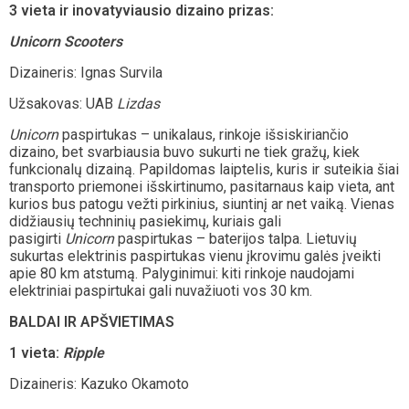
3 vieta ir inovatyviausio dizaino prizas:
Unicorn Scooters
Dizaineris: Ignas Survila
Užsakovas: UAB
Lizdas
Unicorn
paspirtukas – unikalaus, rinkoje išsiskiriančio
dizaino, bet svarbiausia buvo sukurti ne tiek gražų, kiek
funkcionalų dizainą. Papildomas laiptelis, kuris ir suteikia šiai
transporto priemonei išskirtinumo, pasitarnaus kaip vieta, ant
kurios bus patogu vežti pirkinius, siuntinį ar net vaiką. Vienas
didžiausių techninių pasiekimų, kuriais gali
pasigirti
Unicorn
paspirtukas – baterijos talpa. Lietuvių
sukurtas elektrinis paspirtukas vienu įkrovimu galės įveikti
apie 80 km atstumą. Palyginimui: kiti rinkoje naudojami
elektriniai paspirtukai gali nuvažiuoti vos 30 km.
BALDAI IR APŠVIETIMAS
1 vieta:
Ripple
Dizaineris: Kazuko Okamoto