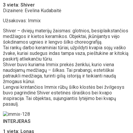
3 vieta: Shiver
Dizainerė: Evelina Kudabaitė
Užsakovas: Immix
Shiver – dviejų materijų žaismas: glotnios, besiplaikstančios
medžiagos ir kietos keramikos. Objektai, įkūnijantys vėjo
šokdinamos ugnies ir lengvo šilko choreografiją.
Tai rankų darbo keraminiai tūriai, užpildyti kvapia sojų vaško
žvake, kuriai sudegus indas tampa vaza, pieštukine ar kitokią
paskirtį atliekančiu tūriu.
Shiver buvo kuriama Immix prekės ženklui, kurio viena
naudojamų medžiagų – šilkas. Tai prabangi, estetiškai
patraukli medžiaga, turinti gilią istoriją ir teikianti naudą
žmogaus kūnui.
Lengvai krintančios Immix rūbų šilko klostės bei žvilgesys
buvo pagrindinė Shiver estetinės išraiškos bei kvapo
inspiracija. Tai objektas, sujungiantis lytėjimo bei kvapų
pasaulį.
INTERJERAS
1 vieta: Lonas