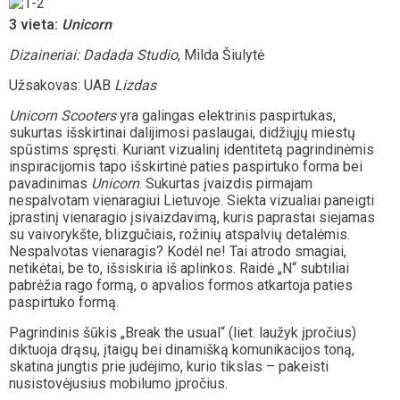
3 vieta:
Unicorn
Dizaineriai: Dadada Studio
, Milda Šiulytė
Užsakovas: UAB
Lizdas
Unicorn Scooters
yra galingas elektrinis paspirtukas,
sukurtas išskirtinai dalijimosi paslaugai, didžiųjų miestų
spūstims spręsti. Kuriant vizualinį identitetą pagrindinėmis
inspiracijomis tapo išskirtinė paties paspirtuko forma bei
pavadinimas
Unicorn
. Sukurtas įvaizdis pirmajam
nespalvotam vienaragiui Lietuvoje. Siekta vizualiai paneigti
įprastinį vienaragio įsivaizdavimą, kuris paprastai siejamas
su vaivorykšte, blizgučiais, rožinių atspalvių detalėmis.
Nespalvotas vienaragis? Kodėl ne! Tai atrodo smagiai,
netikėtai, be to, išsiskiria iš aplinkos. Raidė „N“ subtiliai
pabrėžia rago formą, o apvalios formos atkartoja paties
paspirtuko formą.
Pagrindinis šūkis „Break the usual“ (liet. laužyk įpročius)
diktuoja drąsų, įtaigų bei dinamišką komunikacijos toną,
skatina jungtis prie judėjimo, kurio tikslas – pakeisti
nusistovėjusius mobilumo įpročius.