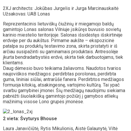
2XJ architects: Jokūbas Jurgelis ir Jurga Marcinauskaitė
Užsakovas: UAB Lonas
Reprezentacinis lietuviškų čiužinių ir miegamojo baldų
gamintojo Lonas salonas Vilniuje įsikūręs buvusio sovietų
karinio miestelio teritorijoje. Salonas išsidėstęs išskirtinėje
erdvėje per du aukštus. Pirmame aukšte – ekspozicinė
patalpa su produktų testavimo zona, skirta pristatyti ir iš
arčiau susipažinti su gaminamais produktais. Antresolėje
įkurta bendradarbystės erdvė, skirta tiek darbuotojams, tiek
klientams.
Daug dėmesio buvo teikiama žaliavoms. Naudotos tvarios
naujoviškos medžiagos: perdirbtas porolonas, perdirbta
guma, lininiai siūlai, antrarūšė fanera. Perdirbtos medžiagos
formuoja kitokią, atsakingesnę, vartojimo kultūrą. Tai ypač
svarbu gamybinei įmonei. Šių medžiagų naudojimu siekiama
pabrėžti šiuolaikišką gamintojo požiūrį į gamybos atliekų
mažinimą visose Lono grupės įmonėse.
2 vieta: Švyturys Bhouse
Laura Janavičiūtė, Rytis Mikulionis, Aistė Galaunytė, Viltė