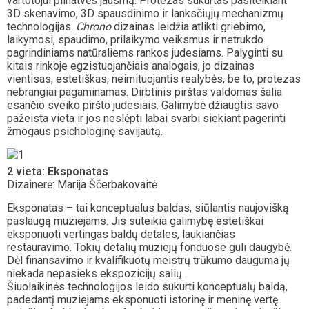
vartotojui pilnatvės jausmą. Protezas sukurtas pasitelkiant
3D skenavimo, 3D spausdinimo ir lanksčiųjų mechanizmų
technologijas.
Chrono
dizainas leidžia atlikti griebimo,
laikymosi, spaudimo, prilaikymo veiksmus ir netrukdo
pagrindiniams natūraliems rankos judesiams. Palyginti su
kitais rinkoje egzistuojančiais analogais, jo dizainas
vientisas, estetiškas, neimituojantis realybės, be to, protezas
nebrangiai pagaminamas. Dirbtinis pirštas valdomas šalia
esančio sveiko piršto judesiais. Galimybė džiaugtis savo
pažeista vieta ir jos neslėpti labai svarbi siekiant pagerinti
žmogaus psichologinę savijautą.
2 vieta: Eksponatas
Dizainerė: Marija Ščerbakovaitė
Eksponatas – tai konceptualus baldas, siūlantis naujovišką
paslaugą muziejams. Jis suteikia galimybę estetiškai
eksponuoti vertingas baldų detales, laukiančias
restauravimo. Tokių detalių muziejų fonduose guli daugybė.
Dėl finansavimo ir kvalifikuotų meistrų trūkumo dauguma jų
niekada nepasieks ekspozicijų salių.
Šiuolaikinės technologijos leido sukurti konceptualų baldą,
padedantį muziejams eksponuoti istorinę ir meninę vertę