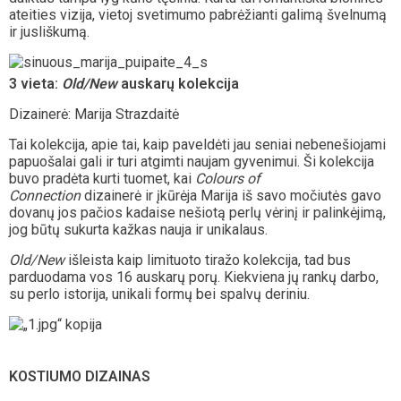
ateities vizija, vietoj svetimumo pabrėžianti galimą švelnumą
ir jusliškumą.
3
vieta:
Old/New
auskarų kolekcija
Dizainerė: Marija Strazdaitė
Tai kolekcija, apie tai, kaip paveldėti jau seniai nebenešiojami
papuošalai gali ir turi atgimti naujam gyvenimui. Ši kolekcija
buvo pradėta kurti tuomet, kai
Colours of
Connection
dizainerė ir įkūrėja Marija iš savo močiutės gavo
dovanų jos pačios kadaise nešiotą perlų vėrinį ir palinkėjimą,
jog būtų sukurta kažkas nauja ir unikalaus.
Old/New
išleista kaip limituoto tiražo kolekcija, tad bus
parduodama vos 16 auskarų porų. Kiekviena jų rankų darbo,
su perlo istorija, unikali formų bei spalvų deriniu.
KOSTIUMO DIZAINAS