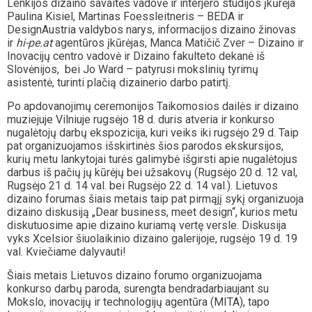
Lenkijos dizaino savaitės vadovė ir interjero studijos įkūrėja
Paulina Kisiel, Martinas Foessleitneris – BEDA ir
DesignAustria valdybos narys, informacijos dizaino žinovas
ir
hi-pe.at
agentūros įkūrėjas, Manca Matičič Zver – Dizaino ir
Inovacijų centro vadovė ir Dizaino fakulteto dekanė iš
Slovėnijos, bei Jo Ward – patyrusi mokslinių tyrimų
asistentė, turinti plačią dizainerio darbo patirtį.
Po apdovanojimų ceremonijos Taikomosios dailės ir dizaino
muziejuje Vilniuje rugsėjo 18 d. duris atveria ir konkurso
nugalėtojų darbų ekspozicija, kuri veiks iki rugsėjo 29 d. Taip
pat organizuojamos išskirtinės šios parodos ekskursijos,
kurių metu lankytojai turės galimybė išgirsti apie nugalėtojus
darbus iš pačių jų kūrėjų bei užsakovų (Rugsėjo 20 d. 12 val,
Rugsėjo 21 d. 14 val. bei Rugsėjo 22 d. 14 val.). Lietuvos
dizaino forumas šiais metais taip pat pirmąjį sykį organizuoja
dizaino diskusiją „Dear business, meet design“, kurios metu
diskutuosime apie dizaino kuriamą vertę versle. Diskusija
vyks Xcelsior šiuolaikinio dizaino galerijoje, rugsėjo 19 d. 19
val. Kviečiame dalyvauti!
Šiais metais Lietuvos dizaino forumo organizuojama
konkurso darbų paroda, surengta bendradarbiaujant su
Mokslo, inovacijų ir technologijų agentūra (MITA), tapo