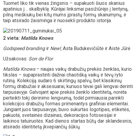
Tuomet liko tik vienas žingsnis – supakuoti šiuos skanius
apatinius į… skalbyklę. Kūrėjai linksmai pasižiūrėjo į lentyną,
pilną meškiukų bei kitų mums įprastų formų skanumynų, ir
taip atsirado žaisminga ir nuosekli produkto istorija.
2 vieta:
Matilda Knows
Godspeed branding
ir
New!
, Asta Budukevičiūtė ir Aistė Jūrė
Užsakovas:
Son de Flor
Matilda Knows
– naujas vaikų drabužių prekės ženklas, kurio
tikslas – supaprastinti dažnai chaotišką vaikų ir tėvų ryto
rutiną. Kolekciją sudaro 6 skirtingų spalvų, bet klasikinių
formų drabužiai ir aksesuarai, kuriuos tėvai gali lengvai derinti
tarpusavyje. Galvojant apie prekės ženklo identitetą, norėta
perteikti tokį derinimo lengvumą, todėl pirmiausia parinkti
kolekcijos drabužių formas primenantys grafiniai elementai.
Jungiant juos tarpusavyje, buvo sukurtas logotipas, etiketės,
pakuotė, svetainės dizainas, dekoracijos fotosesijai ir
laikinos tatuiruotės. Kad dienos startas būtų dar sklandesnis,
atsirado identitetą įkvepiančių šūkių.