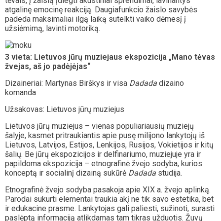
tėvais, į žaislą įdiegti akustiniai sprendimai, lavinantys
atgalinę emocinę reakciją. Daugiafunkcio žaislo savybės
padeda maksimaliai ilgą laiką sutelkti vaiko dėmesį į
užsiėmimą, lavinti motoriką.
3 vieta:
L
ietuvos jūrų muziejaus ekspozicija „Mano tėvas
žvejas, aš jo padėjėjas“
Dizaineriai: Martynas Birškys ir visa
Dadada
dizaino
komanda
Užsakovas: Lietuvos jūrų muziejus
Lietuvos jūrų muziejus – vienas populiariausių muziejų
šalyje, kasmet pritraukiantis apie pusę milijono lankytojų iš
Lietuvos, Latvijos, Estijos, Lenkijos, Rusijos, Vokietijos ir kitų
šalių. Be jūrų ekspozicijos ir delfinariumo, muziejuje yra ir
papildoma ekspozicija – etnografinė žvejo sodyba, kurios
konceptą ir socialinį dizainą sukūrė
Dadada
studija.
Etnografinė žvejo sodyba pasakoja apie XIX a. žvejo aplinką.
Parodai sukurti elementai traukia akį ne tik savo estetika, bet
ir edukacine prasme. Lankytojas gali paliesti, sužinoti, surasti
paslėptą informaciją atlikdamas tam tikras užduotis. Žuvų