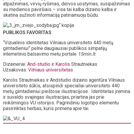
atpažinimas, virvių ryšimas, dervos uostymas, susipažinimas
su medienos paviršiais – visa tai kalba dizaino kalba ir
skatina sužinoti informaciją patiriamuoju būdu.
PUBLIKOS FAVORITAS
“Vizualinis identitetas Vilniaus universiteto 440 metų
gimtadieniui” pelnė daugiausiai publikos simpatijų
internetinio balsavimo metu portale
15min.lt
.
Dizaineriai:
And-studio
ir
Karolis
Strautniekas
Užsakovas:
Vilniaus universitetas
Karolis Strautniekas ir Andstudio dizaino agentūra Vilniaus
universiteto šūkis, atsispindi specialiai universiteto 440
metų gimtadieniui pieštose iliustracijose. Identitetas įrėmina
ir suvaldo svajingas iliustracijas, priartina jas prie
reikšmingos VU istorijos. Pagrindiniu logotipo elementu
pasirinktas herbas, kuris primena apie tai.