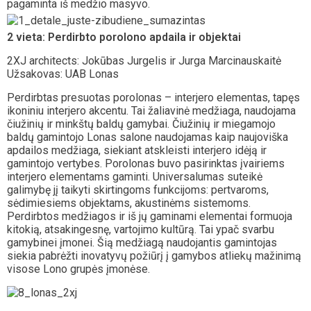
pagaminta iš medžio masyvo.
2 vieta: Perdirbto porolono apdaila ir objektai
2XJ architects: Jokūbas Jurgelis ir Jurga Marcinauskaitė
Užsakovas: UAB Lonas
Perdirbtas presuotas porolonas – interjero elementas, tapęs
ikoniniu interjero akcentu. Tai žaliavinė medžiaga, naudojama
čiužinių ir minkštų baldų gamybai. Čiužinių ir miegamojo
baldų gamintojo Lonas salone naudojamas kaip naujoviška
apdailos medžiaga, siekiant atskleisti interjero idėją ir
gamintojo vertybes. Porolonas buvo pasirinktas įvairiems
interjero elementams gaminti. Universalumas suteikė
galimybę jį taikyti skirtingoms funkcijoms: pertvaroms,
sėdimiesiems objektams, akustinėms sistemoms.
Perdirbtos medžiagos ir iš jų gaminami elementai formuoja
kitokią, atsakingesnę, vartojimo kultūrą. Tai ypač svarbu
gamybinei įmonei. Šią medžiagą naudojantis gamintojas
siekia pabrėžti inovatyvų požiūrį į gamybos atliekų mažinimą
visose Lono grupės įmonėse.