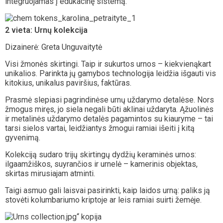
integruojamas į edukacinę sistemą.
2 vieta:
Urnų kolekcija
Dizainerė: Greta Unguvaitytė
Visi žmonės skirtingi. Taip ir sukurtos urnos – kiekvienąkart
unikalios. Parinkta jų gamybos technologija leidžia išgauti vis
kitokius, unikalus paviršius, faktūras.
Prasmė slepiasi pagrindinėse urnų uždarymo detalėse. Nors
žmogus miręs, jo siela negali būti aklinai uždaryta. Ąžuolinės
ir metalinės uždarymo detalės pagamintos su kiauryme – tai
tarsi sielos vartai, leidžiantys žmogui ramiai išeiti į kitą
gyvenimą.
Kolekciją sudaro trijų skirtingų dydžių keraminės urnos:
ilgaamžiškos, suyrančios ir urnelė – kamerinis objektas,
skirtas mirusiajam atminti.
Taigi asmuo gali laisvai pasirinkti, kaip laidos urną: paliks ją
stovėti kolumbariumo kriptoje ar leis ramiai suirti žemėje.