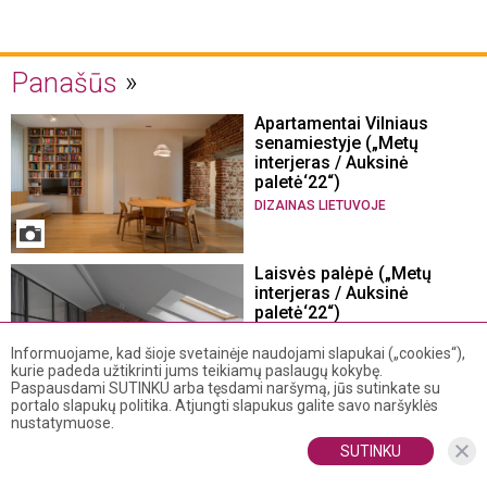
Panašūs
Apartamentai Vilniaus
senamiestyje („Metų
interjeras / Auksinė
paletė‘22“)
DIZAINAS LIETUVOJE
Laisvės palėpė („Metų
interjeras / Auksinė
paletė‘22“)
DIZAINAS LIETUVOJE
Informuojame, kad šioje svetainėje naudojami slapukai („cookies“),
kurie padeda užtikrinti jums teikiamų paslaugų kokybę.
Paspausdami SUTINKU arba tęsdami naršymą, jūs sutinkate su
portalo slapukų politika. Atjungti slapukus galite savo naršyklės
Apartamentai U28 („Metų
nustatymuose.
interjeras / Auksinė
SUTINKU
paletė‘22“)
DIZAINAS LIETUVOJE