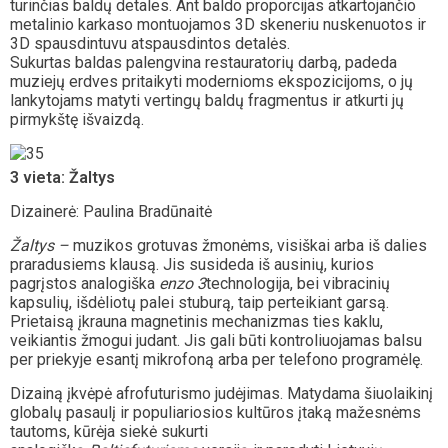
turinčias baldų detales. Ant baldo proporcijas atkartojančio
metalinio karkaso montuojamos 3D skeneriu nuskenuotos ir
3D spausdintuvu atspausdintos detalės.
Sukurtas baldas palengvina restauratorių darbą, padeda
muziejų erdves pritaikyti modernioms ekspozicijoms, o jų
lankytojams matyti vertingų baldų fragmentus ir atkurti jų
pirmykštę išvaizdą.
3 vieta:
Žaltys
Dizainerė: Paulina Bradūnaitė
Žaltys –
muzikos grotuvas žmonėms, visiškai arba iš dalies
praradusiems klausą. Jis susideda iš ausinių, kurios
pagrįstos analogiška
enzo 3
technologija, bei vibracinių
kapsulių, išdėliotų palei stuburą, taip perteikiant garsą.
Prietaisą įkrauna magnetinis mechanizmas ties kaklu,
veikiantis žmogui judant. Jis gali būti kontroliuojamas balsu
per priekyje esantį mikrofoną arba per telefono programėlę.
Dizainą įkvėpė afrofuturismo judėjimas. Matydama šiuolaikinį
globalų pasaulį ir populiariosios kultūros įtaką mažesnėms
tautoms, kūrėja siekė sukurti