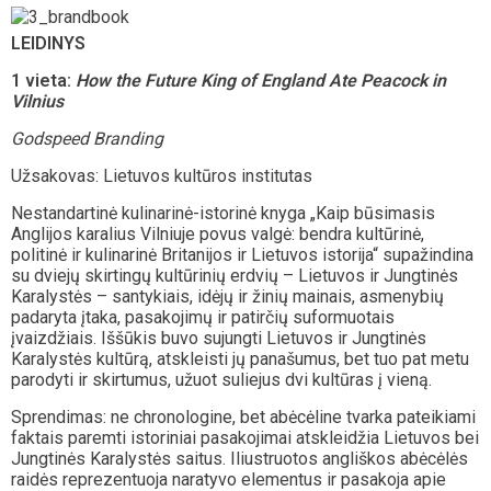
LEIDINYS
1 vieta:
How the Future King of England Ate Peacock in
Vilnius
Godspeed Branding
Užsakovas: Lietuvos kultūros institutas
Nestandartinė kulinarinė-istorinė knyga „Kaip būsimasis
Anglijos karalius Vilniuje povus valgė: bendra kultūrinė,
politinė ir kulinarinė Britanijos ir Lietuvos istorija“ supažindina
su dviejų skirtingų kultūrinių erdvių – Lietuvos ir Jungtinės
Karalystės – santykiais, idėjų ir žinių mainais, asmenybių
padaryta įtaka, pasakojimų ir patirčių suformuotais
įvaizdžiais. Iššūkis buvo sujungti Lietuvos ir Jungtinės
Karalystės kultūrą, atskleisti jų panašumus, bet tuo pat metu
parodyti ir skirtumus, užuot suliejus dvi kultūras į vieną.
Sprendimas: ne chronologine, bet abėcėline tvarka pateikiami
faktais paremti istoriniai pasakojimai atskleidžia Lietuvos bei
Jungtinės Karalystės saitus. Iliustruotos angliškos abėcėlės
raidės reprezentuoja naratyvo elementus ir pasakoja apie