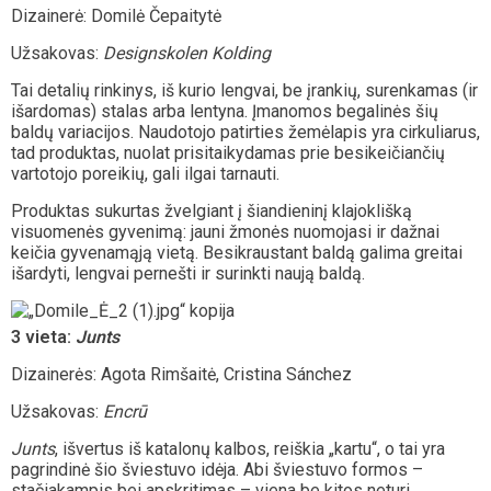
Dizainerė: Domilė Čepaitytė
Užsakovas:
Designskolen Kolding
Tai detalių rinkinys, iš kurio lengvai, be įrankių, surenkamas (ir
išardomas) stalas arba lentyna. Įmanomos begalinės šių
baldų variacijos. Naudotojo patirties žemėlapis yra cirkuliarus,
tad produktas, nuolat prisitaikydamas prie besikeičiančių
vartotojo poreikių, gali ilgai tarnauti.
Produktas sukurtas žvelgiant į šiandieninį klajoklišką
visuomenės gyvenimą: jauni žmonės nuomojasi ir dažnai
keičia gyvenamąją vietą. Besikraustant baldą galima greitai
išardyti, lengvai pernešti ir surinkti naują baldą.
3 vieta:
Junts
Dizainerės: Agota Rimšaitė, Cristina Sánchez
Užsakovas:
Encrū
Junts
, išvertus iš katalonų kalbos, reiškia „kartu“, o tai yra
pagrindinė šio šviestuvo idėja. Abi šviestuvo formos –
stačiakampis bei apskritimas – viena be kitos neturi