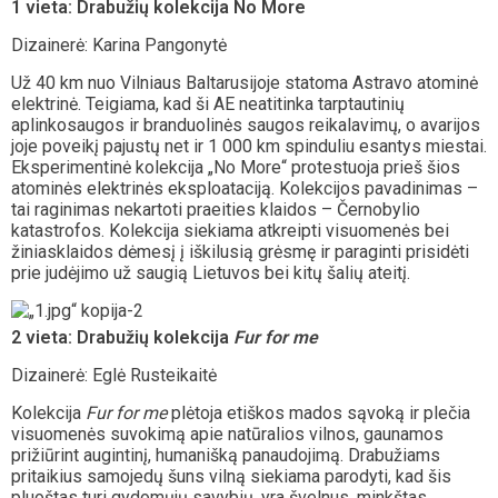
1 vieta: Drabužių kolekcija No More
Dizainerė: Karina Pangonytė
Už 40 km nuo Vilniaus Baltarusijoje statoma Astravo atominė
elektrinė. Teigiama, kad ši AE neatitinka tarptautinių
aplinkosaugos ir branduolinės saugos reikalavimų, o avarijos
joje poveikį pajustų net ir 1 000 km spinduliu esantys miestai.
Eksperimentinė kolekcija „No More“ protestuoja prieš šios
atominės elektrinės eksploataciją. Kolekcijos pavadinimas –
tai raginimas nekartoti praeities klaidos – Černobylio
katastrofos. Kolekcija siekiama atkreipti visuomenės bei
žiniasklaidos dėmesį į iškilusią grėsmę ir paraginti prisidėti
prie judėjimo už saugią Lietuvos bei kitų šalių ateitį.
2 vieta: Drabužių kolekcija
Fur for me
Dizainerė: Eglė Rusteikaitė
Kolekcija
Fur for me
plėtoja etiškos mados sąvoką ir plečia
visuomenės suvokimą apie natūralios vilnos, gaunamos
prižiūrint augintinį, humanišką panaudojimą. Drabužiams
pritaikius samojedų šuns vilną siekiama parodyti, kad šis
pluoštas turi gydomųjų savybių, yra švelnus, minkštas,