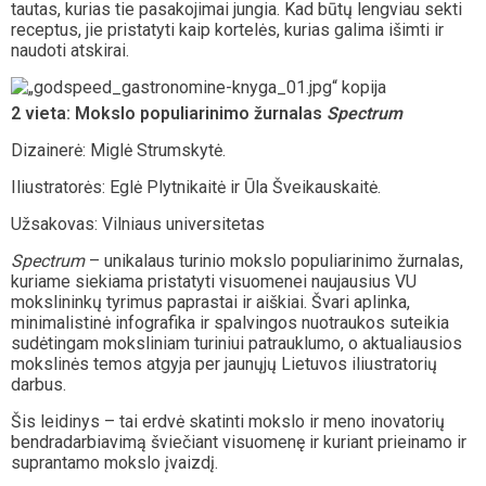
tautas, kurias tie pasakojimai jungia. Kad būtų lengviau sekti
receptus, jie pristatyti kaip kortelės, kurias galima išimti ir
naudoti atskirai.
2 vieta:
Mokslo populiarinimo žurnalas
Spectrum
Dizainerė: Miglė Strumskytė.
Iliustratorės: Eglė Plytnikaitė ir Ūla Šveikauskaitė.
Užsakovas: Vilniaus universitetas
Spectrum
– unikalaus turinio mokslo populiarinimo žurnalas,
kuriame siekiama pristatyti visuomenei naujausius VU
mokslininkų tyrimus paprastai ir aiškiai. Švari aplinka,
minimalistinė infografika ir spalvingos nuotraukos suteikia
sudėtingam moksliniam turiniui patrauklumo, o aktualiausios
mokslinės temos atgyja per jaunųjų Lietuvos iliustratorių
darbus.
Šis leidinys – tai erdvė skatinti mokslo ir meno inovatorių
bendradarbiavimą šviečiant visuomenę ir kuriant prieinamo ir
suprantamo mokslo įvaizdį.