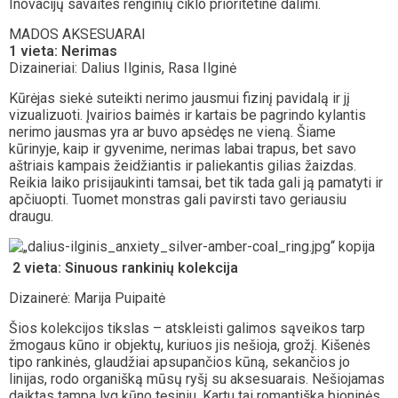
Inovacijų savaitės renginių ciklo prioritetine dalimi.
MADOS AKSESUARAI
1 vieta: Nerimas
Dizaineriai: Dalius Ilginis, Rasa Ilginė
Kūrėjas siekė suteikti nerimo jausmui fizinį pavidalą ir jį
vizualizuoti. Įvairios baimės ir kartais be pagrindo kylantis
nerimo jausmas yra ar buvo apsėdęs ne vieną. Šiame
kūrinyje, kaip ir gyvenime, nerimas labai trapus, bet savo
aštriais kampais žeidžiantis ir paliekantis gilias žaizdas.
Reikia laiko prisijaukinti tamsai, bet tik tada gali ją pamatyti ir
apčiuopti. Tuomet monstras gali pavirsti tavo geriausiu
draugu.
2 vieta: Sinuous rankinių kolekcija
Dizainerė: Marija Puipaitė
Šios kolekcijos tikslas – atskleisti galimos sąveikos tarp
žmogaus kūno ir objektų, kuriuos jis nešioja, grožį. Kišenės
tipo rankinės, glaudžiai apsupančios kūną, sekančios jo
linijas, rodo organišką mūsų ryšį su aksesuarais. Nešiojamas
daiktas tampa lyg kūno tęsiniu. Kartu tai romantiška bioninės