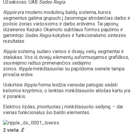
Užsakovas: UAB
Sedes Regia
Ripple
yra moderni modulinių baldų sistema, kurios
segmentus galima grupuoti į žaismingai atrodančias darbo ir
poilsio zonas viešosioms ir darbo erdvėms. Tai japonų
dizainerės Kazuko Okamoto subtilaus formos pajutimo ir
gamintojo
Sedes Regia
kokybės ir funkcionalumo sintezės
rezultatas.
Ripple
sistemą sudaro vienos ir dviejų vietų segmentai ir
staliukas. Vos iš dviejų elementų suformuojamos grafiškos,
siuvinėjimo raštus primenančios sėdėjimo
zonos.
Ripple
minkštasuoliai su papildoma sienele tampa
privačia erdve.
Išskirtinė
Ripple
forma leidžia vienodai patogiai sėdėti
keliomis kryptimis, o lenktas minkštasuolio atlošas kartu yra
ir porankis.
Elektros lizdas, įmontuotas į minkštasuolio sėdynę, – dar
vienas funkcionalus šio baldo elementas.
2 vieta:
Ė