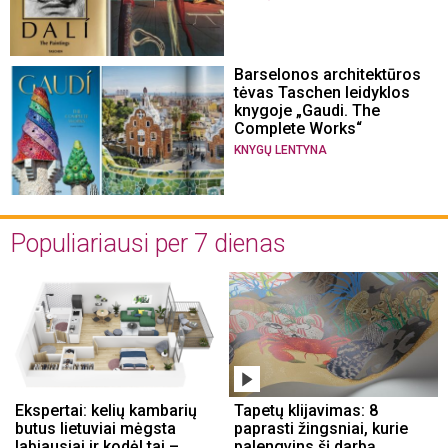
Barselonos architektūros
tėvas Taschen leidyklos
knygoje „Gaudi. The
Complete Works“
KNYGŲ LENTYNA
Populiariausi per 7 dienas
Ekspertai: kelių kambarių
Tapetų klijavimas: 8
butus lietuviai mėgsta
paprasti žingsniai, kurie
labiausiai ir kodėl tai –
palengvins šį darbą