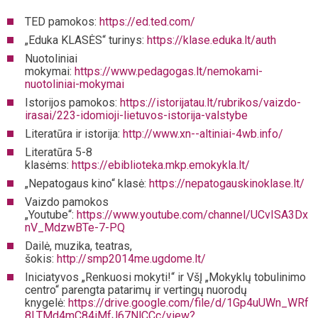
TED pamokos:
https://ed.ted.com/
„Eduka KLASĖS“ turinys:
https://klase.eduka.lt/auth
Nuotoliniai
mokymai:
https://www.pedagogas.lt/nemokami-
nuotoliniai-mokymai
Istorijos pamokos:
https://istorijatau.lt/rubrikos/vaizdo-
irasai/223-idomioji-lietuvos-istorija-valstybe
Literatūra ir istorija:
http://www.xn--altiniai-4wb.info/
Literatūra 5-8
klasėms:
https://ebiblioteka.mkp.emokykla.lt/
„Nepatogaus kino“ klasė:
https://nepatogauskinoklase.lt/
Vaizdo pamokos
„Youtube“:
https://www.youtube.com/channel/UCvISA3Dx
nV_MdzwBTe-7-PQ
Dailė, muzika, teatras,
šokis:
http://smp2014me.ugdome.lt/
Iniciatyvos „Renkuosi mokyti!“ ir VšĮ „Mokyklų tobulinimo
centro“ parengta patarimų ir vertingų nuorodų
knygelė:
https://drive.google.com/file/d/1Gp4uUWn_WRf
8LTMd4mC84iMfJ67NlCCc/view?