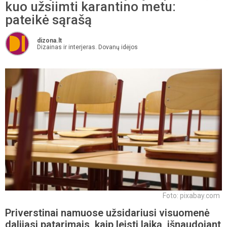
kuo užsiimti karantino metu:
pateikė sąrašą
dizona.lt
Dizainas ir interjeras. Dovanų idėjos
Foto: pixabay.com
Priverstinai namuose užsidariusi visuomenė
dalijasi patarimais, kaip leisti laiką, išnaudojant