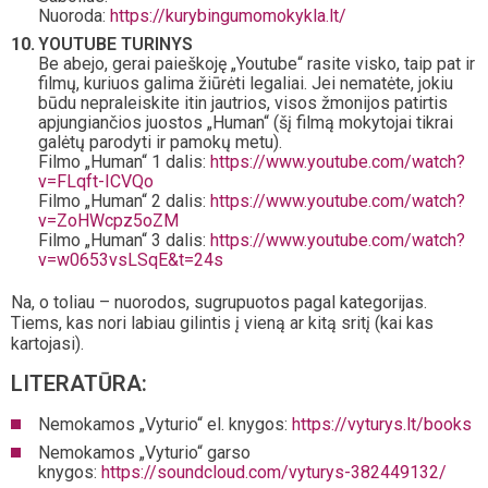
Nuoroda:
https://kurybingumomokykla.lt/
YOUTUBE TURINYS
Be abejo, gerai paieškoję „Youtube“ rasite visko, taip pat ir
filmų, kuriuos galima žiūrėti legaliai. Jei nematėte, jokiu
būdu nepraleiskite itin jautrios, visos žmonijos patirtis
apjungiančios juostos „Human“ (šį filmą mokytojai tikrai
galėtų parodyti ir pamokų metu).
Filmo „Human“ 1 dalis:
https://www.youtube.com/watch?
v=FLqft-ICVQo
Filmo „Human“ 2 dalis:
https://www.youtube.com/watch?
v=ZoHWcpz5oZM
Filmo „Human“ 3 dalis:
https://www.youtube.com/watch?
v=w0653vsLSqE&t=24s
Na, o toliau – nuorodos, sugrupuotos pagal kategorijas.
Tiems, kas nori labiau gilintis į vieną ar kitą sritį (kai kas
kartojasi).
LITERATŪRA:
Nemokamos „Vyturio“ el. knygos:
https://vyturys.lt/books
Nemokamos „Vyturio“ garso
knygos:
https://soundcloud.com/vyturys-382449132/