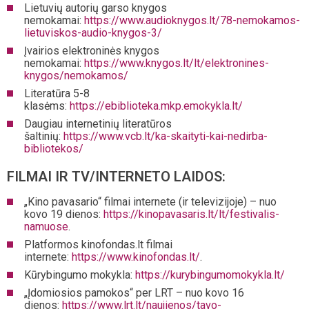
Lietuvių autorių garso knygos
nemokamai:
https://www.audioknygos.lt/78-nemokamos-
lietuviskos-audio-knygos-3/
Įvairios elektroninės knygos
nemokamai:
https://www.knygos.lt/lt/elektronines-
knygos/nemokamos/
Literatūra 5-8
klasėms:
https://ebiblioteka.mkp.emokykla.lt/
Daugiau internetinių literatūros
šaltinių:
https://www.vcb.lt/ka-skaityti-kai-nedirba-
bibliotekos/
FILMAI IR TV/INTERNETO LAIDOS:
„Kino pavasario“ filmai internete (ir televizijoje) – nuo
kovo 19 dienos:
https://kinopavasaris.lt/lt/festivalis-
namuose
.
Platformos kinofondas.lt filmai
internete:
https://www.kinofondas.lt/
.
Kūrybingumo mokykla:
https://kurybingumomokykla.lt/
„Įdomiosios pamokos“ per LRT – nuo kovo 16
dienos:
https://www.lrt.lt/naujienos/tavo-