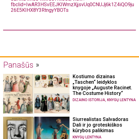
fbclid=IwAR3HSvEEJKIWmzXjjsvUq0CNUJj6k1Z4iQO9ju
26E5KIHX8Y3RtngyYBOTs
Panašūs
Kostiumo dizainas
„Taschen“ leidyklos
knygoje „Auguste Racinet.
The Costume History“
,
DIZAINO ISTORIJA
KNYGŲ LENTYNA
Siurrealistas Salvadoras
Dali ir jo groteskiškos
kūrybos palikimas
KNYGŲ LENTYNA