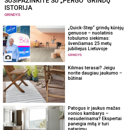
SUSIPAŽINKITE SU „PERGO“ GRINDŲ
ISTORIJA
GRINDYS
„Quick-Step“ grindų kūrėjų
genuose – nuolatinis
tobulumo siekimas:
švenčiamas 25 metų
jubiliejus Lietuvoje
GRINDYS
Kilimas terasai? Jeigu
norite daugiau jaukumo –
būtinai
Patogus ir jaukus mažas
vonios kambarys –
nesuderinama? Ekspertai
paneigia mitą ir turi
patarimų