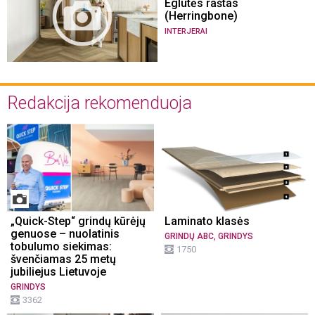
Eglutės raštas
(Herringbone)
INTERJERAI
Redakcija rekomenduoja
„Quick-Step“ grindų kūrėjų
Laminato klasės
genuose – nuolatinis
,
GRINDŲ ABC
GRINDYS
tobulumo siekimas:
1750
švenčiamas 25 metų
jubiliejus Lietuvoje
GRINDYS
3362