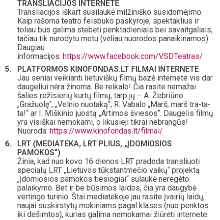
TRANSLIACIJOS INTERNETE
Transliacijos iškart susilaukė milžiniško susidomėjimo.
Kaip rašoma teatro feisbuko paskyroje, spektaklius ir
toliau bus galima stebėti penktadieniais bei savaitgaliais,
tačiau tik nurodytu metu (vėliau nuorodos panaikinamos).
Daugiau
informacijos:
https://www.facebook.com/VSDTeatras/
PLATFORMOS KINOFONDAS.LT FILMAI INTERNETE
Jau seniai veikianti lietuviškų filmų bazė internete vis dar
daugeliui nėra žinoma. Be reikalo! Čia rasite nemažai
šalies režisierių kurtų filmų, tarp jų – A. Žebriūno
„Gražuolę“, „Velnio nuotaką“, R. Vabalo „Marš, marš tra-ta-
ta!“ ar I. Miškinio juostą „Artimos šviesos“. Daugelis filmų
yra visiškai nemokami, o likusieji tikrai nebrangūs!
Nuoroda:
https://www.kinofondas.lt/filmai/
LRT (MEDIATEKA, LRT PLIUS, „ĮDOMIOSIOS
PAMOKOS“)
Žinia, kad nuo kovo 16 dienos LRT pradeda transliuoti
specialų LRT „Lietuvos tūkstantmečio vaikų“ projektą
„Įdomiosios pamokos tiesiogiai“ sulaukė neregėto
palaikymo. Bet ir be būsimos laidos, čia yra daugybė
vertingo turinio. Štai mediatekoje jau rasite įvairių laidų,
naujai suskirstytų mokiniams pagal klases (nuo penktos
iki dešimtos), kurias galima nemokamai žiūrėti internete.