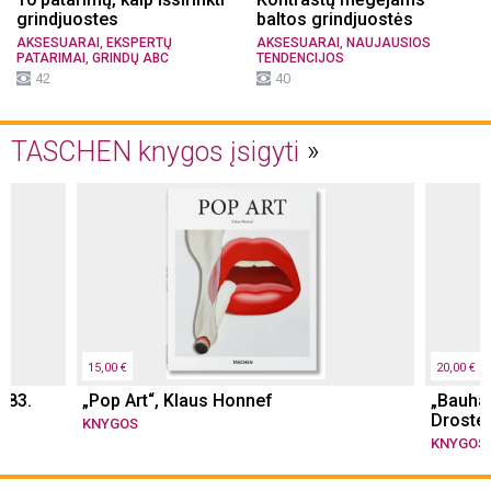
grindjuostes
baltos grindjuostės
,
,
AKSESUARAI
EKSPERTŲ
AKSESUARAI
NAUJAUSIOS
,
PATARIMAI
GRINDŲ ABC
TENDENCIJOS
42
40
TASCHEN knygos įsigyti
15,00 €
20,00 €
983.
„Pop Art“, Klaus Honnef
„Bauhau
Droste
KNYGOS
KNYGOS