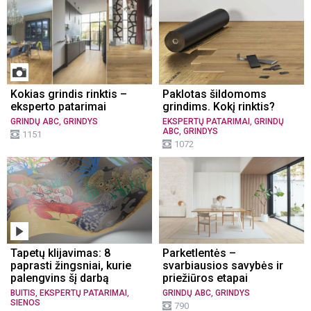
Kokias grindis rinktis –
Paklotas šildomoms
eksperto patarimai
grindims. Kokį rinktis?
,
,
GRINDŲ ABC
GRINDYS
EKSPERTŲ PATARIMAI
GRINDŲ
,
ABC
GRINDYS
1151
1072
Tapetų klijavimas: 8
Parketlentės –
paprasti žingsniai, kurie
svarbiausios savybės ir
palengvins šį darbą
priežiūros etapai
,
,
,
BUITIS
EKSPERTŲ PATARIMAI
GRINDŲ ABC
GRINDYS
SIENOS
790