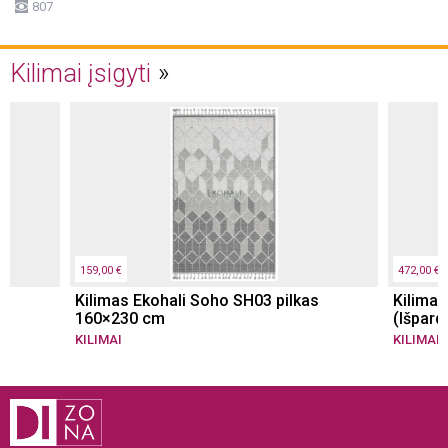
807
Kilimai įsigyti
159,00 €
472,00 €
Kilimas Ekohali Soho SH03 pilkas
Kilimas
160×230 cm
(Išpard
KILIMAI
KILIMAI