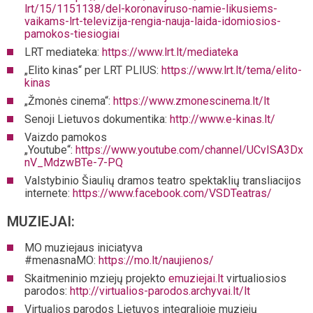
lrt/15/1151138/del-koronaviruso-namie-likusiems-
vaikams-lrt-televizija-rengia-nauja-laida-idomiosios-
pamokos-tiesiogiai
LRT mediateka:
https://www.lrt.lt/mediateka
„Elito kinas“ per LRT PLIUS:
https://www.lrt.lt/tema/elito-
kinas
„Žmonės cinema“:
https://www.zmonescinema.lt/lt
Senoji Lietuvos dokumentika:
http://www.e-kinas.lt/
Vaizdo pamokos
„Youtube“:
https://www.youtube.com/channel/UCvISA3Dx
nV_MdzwBTe-7-PQ
Valstybinio Šiaulių dramos teatro spektaklių transliacijos
internete:
https://www.facebook.com/VSDTeatras/
MUZIEJAI:
MO muziejaus iniciatyva
#menasnaMO:
https://mo.lt/naujienos/
Skaitmeninio mziejų projekto
emuziejai.lt
virtualiosios
parodos:
http://virtualios-parodos.archyvai.lt/lt
Virtualios parodos Lietuvos integralioje muziejų