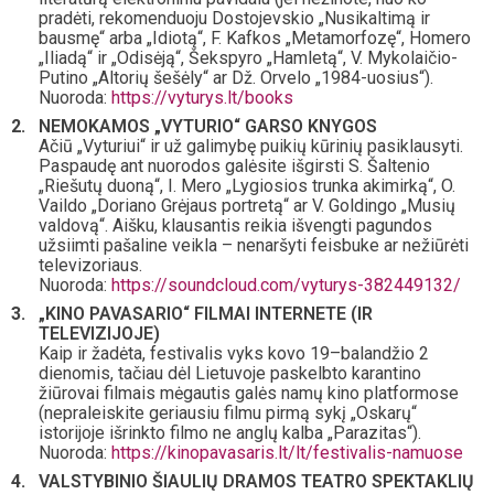
pradėti, rekomenduoju Dostojevskio „Nusikaltimą ir
bausmę“ arba „Idiotą“, F. Kafkos „Metamorfozę“, Homero
„Iliadą“ ir „Odisėją“, Šekspyro „Hamletą“, V. Mykolaičio-
Putino „Altorių šešėly“ ar Dž. Orvelo „1984-uosius“).
Nuoroda:
https://vyturys.lt/books
NEMOKAMOS „VYTURIO“ GARSO KNYGOS
Ačiū „Vyturiui“ ir už galimybę puikių kūrinių pasiklausyti.
Paspaudę ant nuorodos galėsite išgirsti S. Šaltenio
„Riešutų duoną“, I. Mero „Lygiosios trunka akimirką“, O.
Vaildo „Doriano Grėjaus portretą“ ar V. Goldingo „Musių
valdovą“. Aišku, klausantis reikia išvengti pagundos
užsiimti pašaline veikla – nenaršyti feisbuke ar nežiūrėti
televizoriaus.
Nuoroda:
https://soundcloud.com/vyturys-382449132/
„KINO PAVASARIO“ FILMAI INTERNETE (IR
TELEVIZIJOJE)
Kaip ir žadėta, festivalis vyks kovo 19–balandžio 2
dienomis, tačiau dėl Lietuvoje paskelbto karantino
žiūrovai filmais mėgautis galės namų kino platformose
(nepraleiskite geriausiu filmu pirmą sykį „Oskarų“
istorijoje išrinkto filmo ne anglų kalba „Parazitas“).
Nuoroda:
https://kinopavasaris.lt/lt/festivalis-namuose
VALSTYBINIO ŠIAULIŲ DRAMOS TEATRO SPEKTAKLIŲ