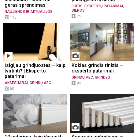
geras sprendimas
,
,
BUITIS
EKSPERTŲ PATARIMAI
SIENOS
NAUJIENOS IR AKTUALIJOS
75
115
Įsigijau grindjuostes – kaip
Kokias grindis rinktis –
tvirtinti? | Eksperto
eksperto patarimai
patarimai
,
GRINDŲ ABC
GRINDYS
,
AKSESUARAI
GRINDŲ ABC
49
60
10 patarimų, kaip išsirinkti
Kontrastų mėgėjams –