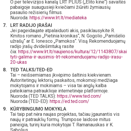
O per televizijos kanalą LRT PLIUS („Elito kine“) savaitės
pabaigoje suaugusieji kviečiami žiūrėti žymiausių
pasaulio režisierių filmus.
Nuoroda:
https://www.lrt.lt/mediateka
LRT RADIJO ĮRAŠAI
Jei pageidaujate atpalaiduoti akis, pasiklausykite R.
Kmitos romano „Pietinia kronikas“, N. Gogolio „Pamišėlio
užrašų“ ar E. Ionesco „Pamokos“. Visą Rekomenduojamų
radijo įrašų dvidešimtuką rasite
čia:
https://www.lrt.lt/naujienos/kultura/12/1143807/skai
tyti-galima-ir-ausimis-lrt-rekomenduojamu-radijo-irasu-
20-ukas
TED TALKS/TED-ED
Tai – neišsemiamas įkvėpimo šaltinis kiekvienam.
Autoritetingų lektorių paskaitos, mokomoji medžiaga
mokytojams ir mokiniams – visa tai anglų kalba
pateikiama patrauklioje internetinėje platformoje.
Nuoroda (TED TALKS):
https://www.ted.com/
Nuoroda (TED-ED):
https://ed.ted.com/
KŪRYBINGUMO MOKYKLA
Tai taip pat nėra naujas projektas, tačiau įgaunantis vis
naujų ir patrauklių formų. Trumpose laidose mitus
paneigia, turinį kuria mokytojai T. Ramanauskas ir K.
Sabolius.