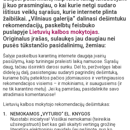
jį kuo prasmingiau, o kai kurie netgi sudaro
ištisus veiklų sąrašus, kurie internete plinta
žaibiškai. „Vilniaus galerija“ dalinasi dešimtuku
rekomendacijų, paskelbtų feisbuko
puslapyje
Lietuvių kalbos mokytojas
.
Originalus įrašas, sulaukęs jau daugiau nei
pusės tūkstančio pasidalinimų, žemiau:
Šalyje paskelbus karantiną internete daugėja įvairių
pasiūlymų, kaip turiningai praleisti laiką namuose. Sąrašų
daug, tačiau išsirinkti darosi sunku. Dėl to, peržvelgęs labai
didelę jų dalį, pasistengiau sudaryti pagrindinį dešimtuką,
kuriame būtų pateiktos pačios įdomiausios ir vertingiausios
rekomendacijos visiems – ir mokiniams, ir suaugusiems (ir
ne tik karantino metu). Jei ką pamiršau, pasidalinkite savo
atradimais komentaruose!
Lietuvių kalbos mokytojo rekomendacijų dešimtukas:
NEMOKAMOS „VYTURIO“ EL. KNYGOS
Nuostabi iniciatyva! Visiškai nemokamai (teireikia
užsiregistruoti) bet kas gali skaityti vertingą grožinę
literatūrą elektroniniu pavidalu (jei nežinote, nuo ko