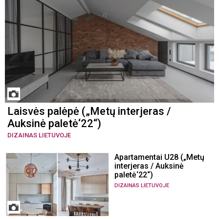
Laisvės palėpė („Metų interjeras /
Auksinė paletė‘22“)
DIZAINAS LIETUVOJE
Apartamentai U28 („Metų
interjeras / Auksinė
paletė‘22“)
DIZAINAS LIETUVOJE