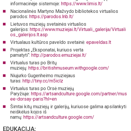
informacinėje sistemoje:
https://www.limis.lt/
Nacionalinės Martyno Mažvydo bibliotekos virtualios
parodos:
https://parodos.lnb.lt/
Lietuvos muziejų svetainės virtualios
galerijos:
https://www.muziejai.lt/Virtuali_galerija/Virtuali
os_galerijos.lt.asp
Virtualaus kultūros paveldo svetainė:
epaveldas.lt
Projektas „Eksponatai, kuriuos verta
pamatyti“:
http://parodos.emuziejai.lt/
Virtualus turas po Britų
muziejų:
https://britishmuseum.withgoogle.com/
Niujurko Gugenheimo muziejaus
turas:
http://tiny.cc/m5iclz
Virtualus turas po Orsė muziejų
Paryžiuje:
https://artsandculture.google.com/partner/mus
ee-dorsay-paris?hl=en
Šimtai kitų muziejų ir galerijų, kuriuose galima apsilankyti
neiškėlus kojos iš
namų:
https://artsandculture.google.com/
EDUKACIJA: