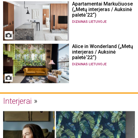
Apartamentai Markučiuose
(„Metų interjeras / Auksinė
paletė‘22“)
DIZAINAS LIETUVOJE
Alice in Wonderland („Metų
interjeras / Auksinė
paletė‘22“)
DIZAINAS LIETUVOJE
Interjerai