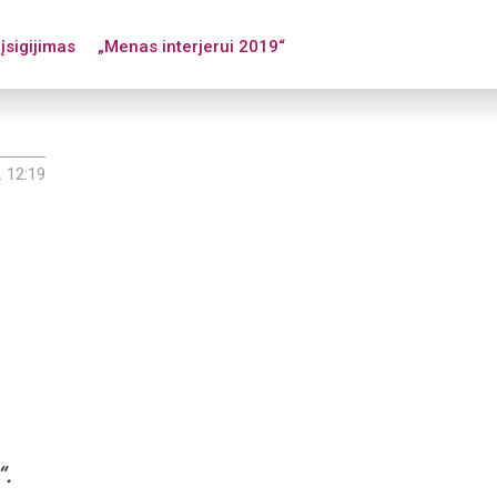
įsigijimas
„Menas interjerui 2019“
. 12:19
“.