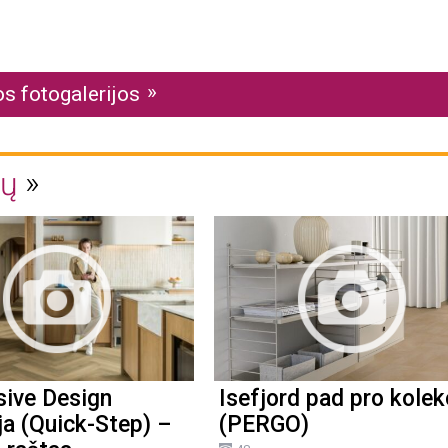
os fotogalerijos
nų
sive Design
Isefjord pad pro kolek
ja (Quick-Step) –
(PERGO)