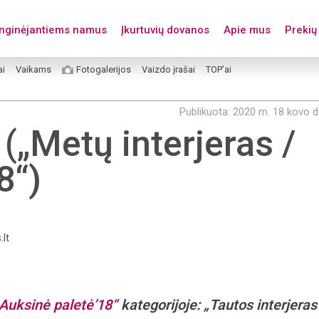
enginėjantiems namus
Įkurtuvių dovanos
Apie mus
Prekių 
ai
Vaikams
Fotogalerijos
Vaizdo įrašai
TOP’ai
Publikuota: 2020 m. 18 kovo d
(„Metų interjeras /
8“)
.lt
 Auksinė paletė’18“
kategorijoje: „Tautos interjeras