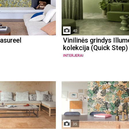
40
asureel
Vinilinės grindys Illum
kolekcija (Quick Step)
INTERJERAI
35