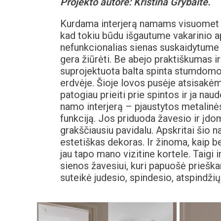
Projekto autorė: Kristina Grybaitė.
Kurdama interjerą namams visuomet s
kad tokiu būdu išgautume vakarinio a
nefunkcionalias sienas suskaidytume i
gera žiūrėti. Be abejo praktiškumas i
suprojektuota balta spinta stumdomomi
erdvėje. Šioje lovos pusėje atsisakėme
patogiau prieiti prie spintos ir ja naud
namo interjerą – pjaustytos metalinės 
funkciją. Jos priduoda žavesio ir įdo
grakščiausiu pavidalu. Apskritai šio n
estetiškas dekoras. Ir žinoma, kaip 
jau tapo mano vizitine kortele. Taigi
sienos žavesiui, kuri papuošė prieška
suteikė judesio, spindesio, atspindži