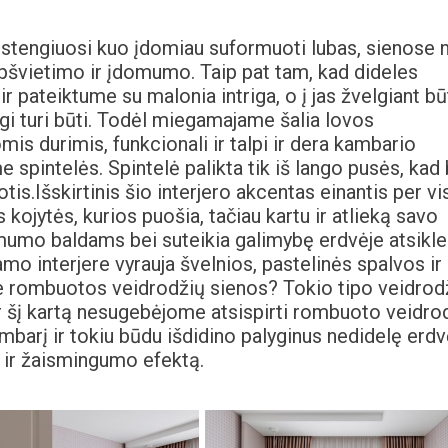
tengiuosi kuo įdomiau suformuoti lubas, sienose n
pšvietimo ir įdomumo. Taip pat tam, kad dideles
r pateiktume su malonia intriga, o į jas žvelgiant bū
rgi turi būti. Todėl miegamajame šalia lovos
s durimis, funkcionali ir talpi ir dera kambario
 spintelės. Spintelė palikta tik iš lango pusės, kad
otis.Išskirtinis šio interjero akcentas einantis per vi
kojytės, kurios puošia, tačiau kartu ir atlieką savo
mumo baldams bei suteikia galimybę erdvėje atsiklei
amo interjere vyrauja švelnios, pastelinės spalvos ir
be rombuotos veidrodžių sienos? Tokio tipo veidrod
 ir šį kartą nesugebėjome atsispirti rombuoto veidro
mbarį ir tokiu būdu išdidino palyginus nedidelę erdv
ų ir žaismingumo efektą.