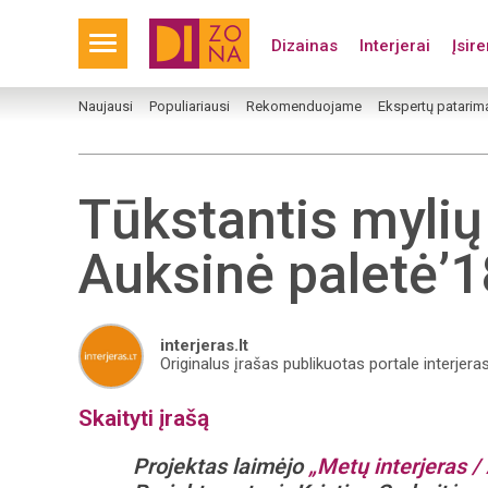
Dizainas
Interjerai
Įsir
Naujausi
Populiariausi
Rekomenduojame
Ekspertų patarim
Tūkstantis mylių 
Auksinė paletė’1
interjeras.lt
Originalus įrašas publikuotas portale interjeras
Skaityti įrašą
Projektas laimėjo
„Metų interjeras /