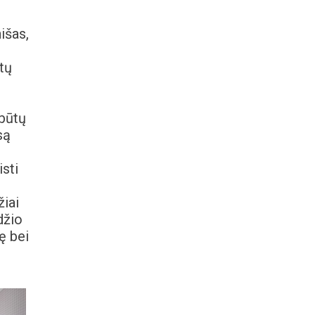
išas,
tų
 būtų
są
sti
žiai
džio
ę bei