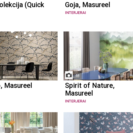
lekcija (Quick
Goja, Masureel
INTERJERAI
48
, Masureel
Spirit of Nature,
Masureel
INTERJERAI