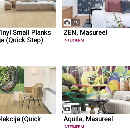
25
inyl Small Planks
ZEN, Masureel
ja (Quick Step)
INTERJERAI
44
lekcija (Quick
Aquila, Masureel
INTERJERAI