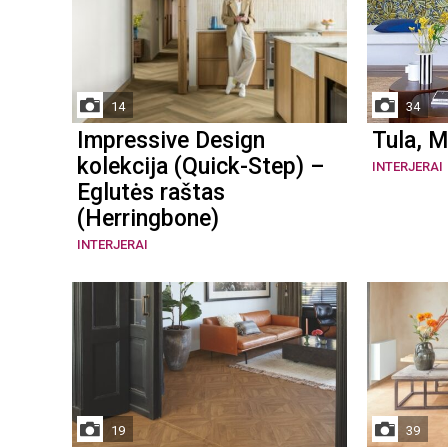
14
34
Impressive Design
Tula, M
kolekcija (Quick-Step) –
INTERJERAI
Eglutės raštas
(Herringbone)
INTERJERAI
19
39