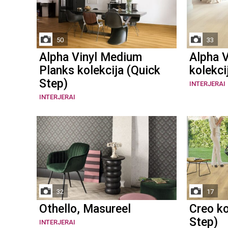
50
33
Alpha Vinyl Medium
Alpha V
Planks kolekcija (Quick
kolekci
Step)
INTERJERAI
INTERJERAI
32
17
Othello, Masureel
Creo ko
Step)
INTERJERAI