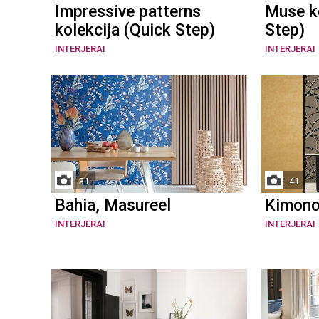
Impressive patterns
Muse ko
kolekcija (Quick Step)
Step)
INTERJERAI
INTERJERAI
31
41
Bahia, Masureel
Kimono
INTERJERAI
INTERJERAI