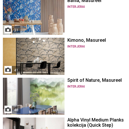
Bahia, Masureel
INTERJERAI
31
Kimono, Masureel
INTERJERAI
41
Spirit of Nature, Masureel
INTERJERAI
48
Alpha Vinyl Medium Planks
kolekcija (Quick Step)