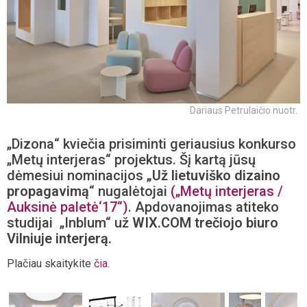
Dariaus Petrulaičio nuotr.
„Dizona“ kviečia prisiminti geriausius konkurso
„Metų interjeras“ projektus. Šį kartą jūsų
dėmesiui nominacijos
„Už lietuviško dizaino
propagavimą
“ nugalėtojai
(„Metų interjeras /
Auksinė paletė‘17“)
. Apdovanojimas atiteko
studijai „Inblum“ už
WIX.COM trečiojo biuro
Vilniuje interjerą.
Plačiau skaitykite
čia.