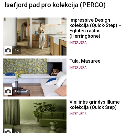
Isefjord pad pro kolekcija (PERGO)
Impressive Design
kolekcija (Quick-Step) –
Eglutės raštas
(Herringbone)
INTERJERAI
14
Tula, Masureel
INTERJERAI
34
Vinilinės grindys Illume
kolekcija (Quick Step)
INTERJERAI
40