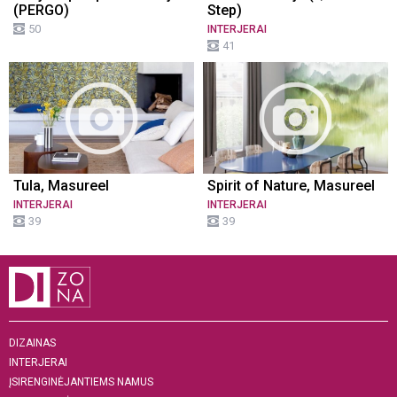
(PERGO)
Step)
50
INTERJERAI
41
Tula, Masureel
Spirit of Nature, Masureel
INTERJERAI
INTERJERAI
39
39
DIZAINAS
INTERJERAI
ĮSIRENGINĖJANTIEMS NAMUS