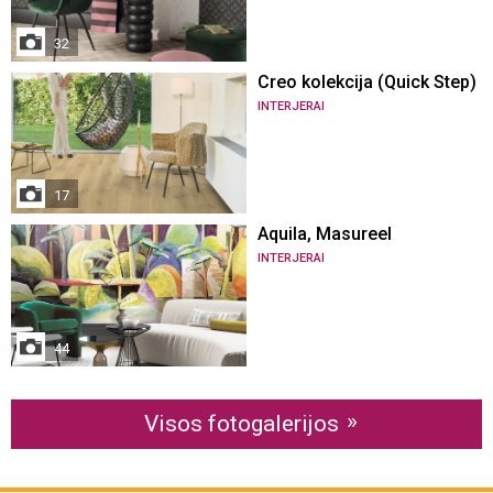
32
Creo kolekcija (Quick Step)
INTERJERAI
17
Aquila, Masureel
INTERJERAI
44
Visos fotogalerijos