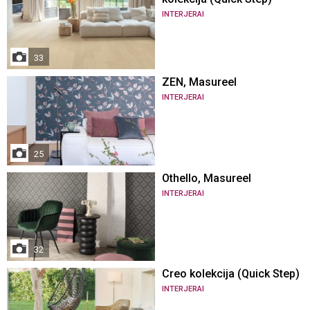
INTERJERAI
33
ZEN, Masureel
INTERJERAI
25
Othello, Masureel
INTERJERAI
32
Creo kolekcija (Quick Step)
INTERJERAI