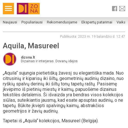
Naujausi
Populiariausi
Rekomenduojame
Ekspertų patarimai
Vaika
Publikuota: 2023 m. 19 balandžio d. 12:47
Aquila, Masureel
dizona.lt
Dizainas ir interjeras. Dovanų idėjos
„Aquila“ sujungia pietietišką žavesį su elegantiška mada. Nuo
citrusinių ir kiparisų iki šiltų, geometrinių audinių dizaino, nuo
ryškių spalvų derinių iki šiltų tonų tapetų raštų. Pasisėmę
įkvėpimo iš pietinių miestų ir kaimų, papuošėme dizainus
tekstilės detalėmis. Ši išvaizda yra bendras visos kolekcijos
siūlas, suteikiantis jausmą, kad esate apsuptas audinių, o ne
tapetų. Būkite įkvėpti spalvingų kaimų, abstrakčios
geometrijos ir žavių audinių.
Tapetai iš „Aquila“ kolekcijos, Masureel (Belgija).