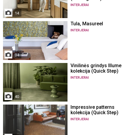
INTERJERAI
14
Tula, Masureel
INTERJERAI
34
Vinilinės grindys Illume
kolekcija (Quick Step)
INTERJERAI
40
Impressive patterns
kolekcija (Quick Step)
INTERJERAI