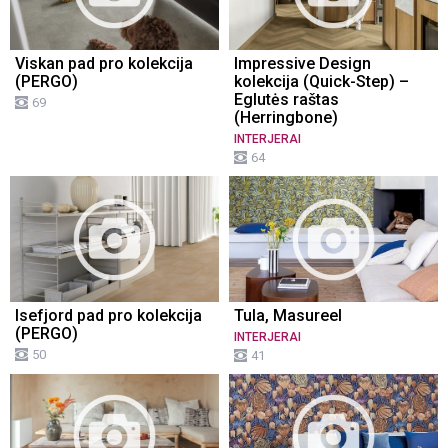
Viskan pad pro kolekcija
Impressive Design
(PERGO)
kolekcija (Quick-Step) –
Eglutės raštas
69
(Herringbone)
INTERJERAI
64
Isefjord pad pro kolekcija
Tula, Masureel
(PERGO)
INTERJERAI
50
41