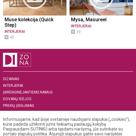
Muse kolekcija (Quick
Mysa, Masureel
Step)
INTERJERAI
INTERJERAI
39
40
DIZAINAS
INTERJERAI
ĮSIRENGINĖJANTIEMS NAMUS
DOVANŲ IDĖJOS
PREKIŲ ĮSIGIJIMAS
APIE MUS
Informuojame, kad šioje svetainėje naudojami slapukai („cookies“),
„MENAS INTERJERUI 2019“
kurie padeda užtikrinti jums teikiamų paslaugų kokybę.
Paspausdami SUTINKU arba tęsdami naršymą, jūs sutinkate su
+370 521 04 141
portalo slapukų politika. Atjungti slapukus galite savo naršyklės
info@dizona.lt