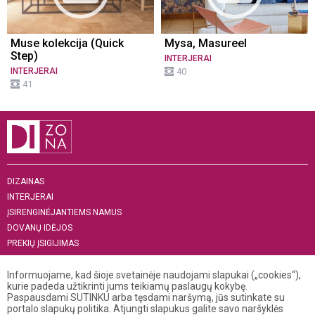
Muse kolekcija (Quick
Mysa, Masureel
Step)
INTERJERAI
INTERJERAI
40
41
DIZAINAS
INTERJERAI
ĮSIRENGINĖJANTIEMS NAMUS
DOVANŲ IDĖJOS
PREKIŲ ĮSIGIJIMAS
APIE MUS
„MENAS INTERJERUI 2019“
Informuojame, kad šioje svetainėje naudojami slapukai („cookies“),
kurie padeda užtikrinti jums teikiamų paslaugų kokybę.
Paspausdami SUTINKU arba tęsdami naršymą, jūs sutinkate su
+370 521 04 141
portalo slapukų politika. Atjungti slapukus galite savo naršyklės
info@dizona.lt