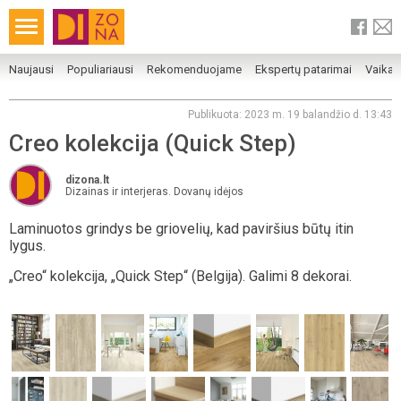
Naujausi
Populiariausi
Rekomenduojame
Ekspertų patarimai
Vaika
Publikuota: 2023 m. 19 balandžio d. 13:43
Creo kolekcija (Quick Step)
dizona.lt
Dizainas ir interjeras. Dovanų idėjos
Laminuotos grindys be griovelių, kad paviršius būtų itin
lygus.
„Creo“ kolekcija, „Quick Step“ (Belgija). Galimi 8 dekorai.