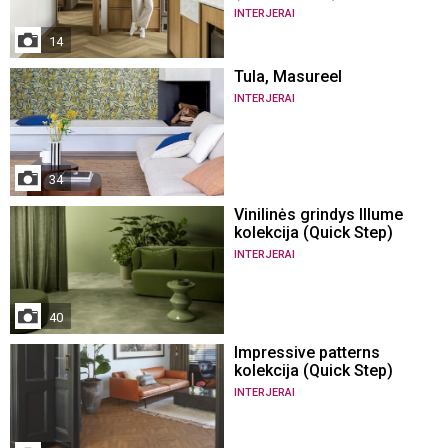
INTERJERAI
14
Tula, Masureel
INTERJERAI
34
Vinilinės grindys Illume
kolekcija (Quick Step)
INTERJERAI
40
Impressive patterns
kolekcija (Quick Step)
INTERJERAI