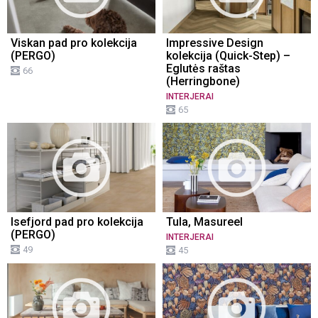
Viskan pad pro kolekcija
Impressive Design
(PERGO)
kolekcija (Quick-Step) –
Eglutės raštas
66
(Herringbone)
INTERJERAI
65
Isefjord pad pro kolekcija
Tula, Masureel
(PERGO)
INTERJERAI
49
45