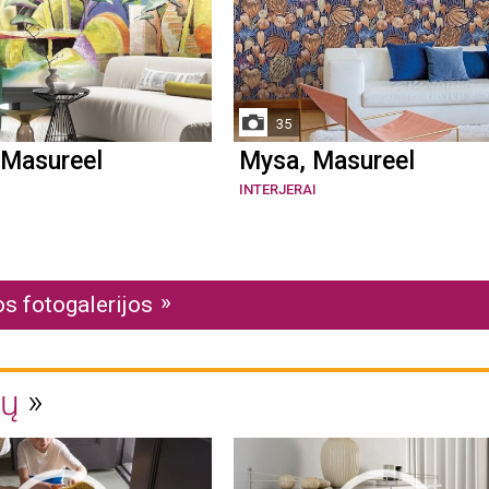
35
 Masureel
Mysa, Masureel
INTERJERAI
os fotogalerijos
nų