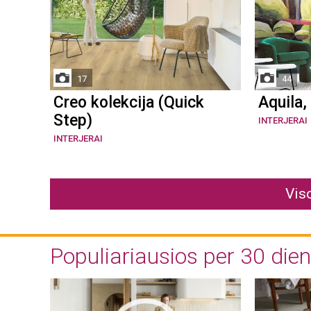
17
44
Creo kolekcija (Quick
Aquila,
Step)
INTERJERAI
INTERJERAI
Vis
Populiariausios per 30 die