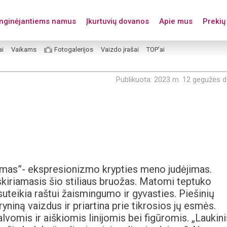
enginėjantiems namus
Įkurtuvių dovanos
Apie mus
Prekių 
ai
Vaikams
Fotogalerijos
Vaizdo įrašai
TOP’ai
Publikuota: 2023 m. 12 gegužės d
izmas”- ekspresionizmo krypties meno judėjimas.
skiriamasis šio stiliaus bruožas. Matomi teptuko
i suteikia raštui žaismingumo ir gyvasties. Piešinių
yniną vaizdus ir priartina prie tikrosios jų esmės.
alvomis ir aiškiomis linijomis bei figūromis. „Laukini