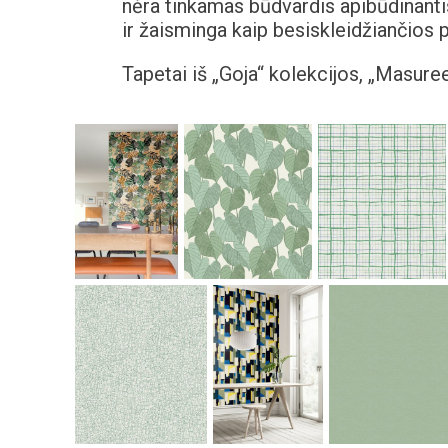
nėra tinkamas būdvardis apibūdinantis 
ir žaisminga kaip besiskleidžiančios 
Tapetai iš „Goja“ kolekcijos, „Masureel