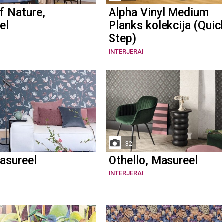
of Nature,
Alpha Vinyl Medium
el
Planks kolekcija (Quic
Step)
INTERJERAI
32
asureel
Othello, Masureel
INTERJERAI