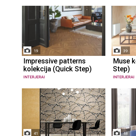
19
39
Impressive patterns
Muse ko
kolekcija (Quick Step)
Step)
INTERJERAI
INTERJERAI
41
48