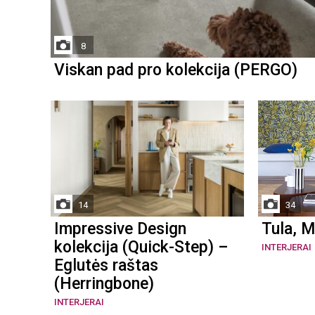
8
Viskan pad pro kolekcija (PERGO)
14
34
Impressive Design
Tula, M
kolekcija (Quick-Step) –
INTERJERAI
Eglutės raštas
(Herringbone)
INTERJERAI