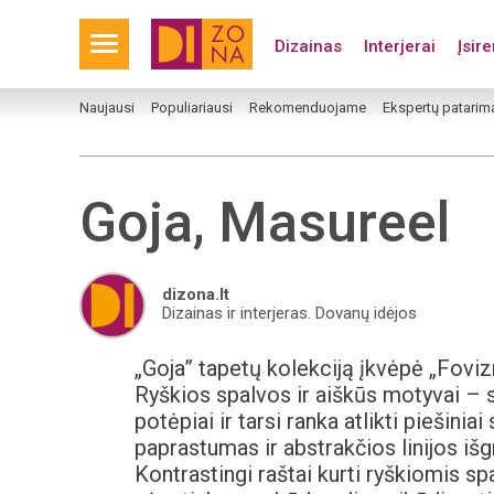
Dizainas
Interjerai
Įsir
Naujausi
Populiariausi
Rekomenduojame
Ekspertų patarim
Goja, Masureel
dizona.lt
Dizainas ir interjeras. Dovanų idėjos
„Goja” tapetų kolekciją įkvėpė „Fov
Ryškios spalvos ir aiškūs motyvai – 
potėpiai ir tarsi ranka atlikti piešinia
paprastumas ir abstrakčios linijos išgr
Kontrastingi raštai kurti ryškiomis sp