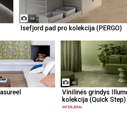
14
Isefjord pad pro kolekcija (PERGO)
40
asureel
Vinilinės grindys Illum
kolekcija (Quick Step)
INTERJERAI