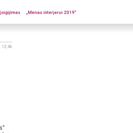
įsigijimas
„Menas interjerui 2019“
. 12:46
s”