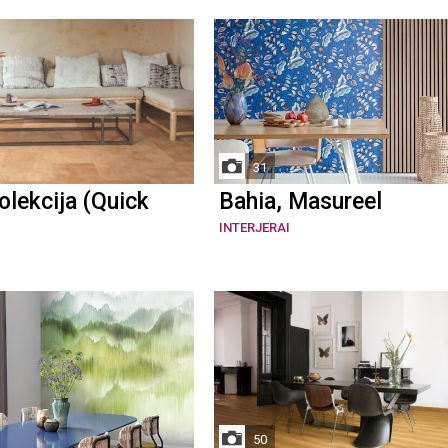
31
lekcija (Quick
Bahia, Masureel
INTERJERAI
50