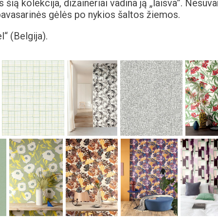
šią kolekcija, dizaineriai vadina ją „laisva”. Nesuva
pavasarinės gėlės po nykios šaltos žiemos.
“ (Belgija).