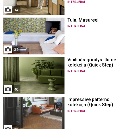
INTERJERAI
14
Tula, Masureel
INTERJERAI
34
Vinilinės grindys Illume
kolekcija (Quick Step)
INTERJERAI
40
Impressive patterns
kolekcija (Quick Step)
INTERJERAI