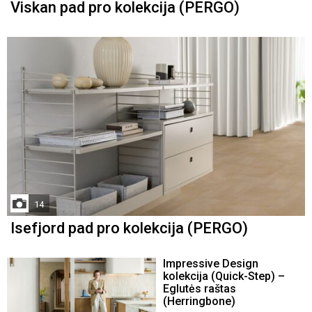
Viskan pad pro kolekcija (PERGO)
14
Isefjord pad pro kolekcija (PERGO)
Impressive Design
kolekcija (Quick-Step) –
Eglutės raštas
(Herringbone)