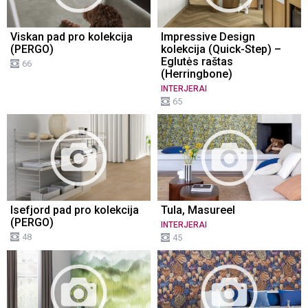
Viskan pad pro kolekcija
Impressive Design
(PERGO)
kolekcija (Quick-Step) –
Eglutės raštas
66
(Herringbone)
INTERJERAI
65
Isefjord pad pro kolekcija
Tula, Masureel
(PERGO)
INTERJERAI
48
45