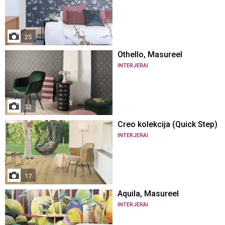
25
Othello, Masureel
INTERJERAI
32
Creo kolekcija (Quick Step)
INTERJERAI
17
Aquila, Masureel
INTERJERAI