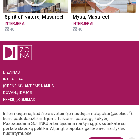
Spirit of Nature, Masureel
Mysa, Masureel
INTERJERAI
INTERJERAI
40
40
DIZAINAS
INTERJERAI
ĮSIRENGINĖJANTIEMS NAMUS
DOVANŲ IDĖJOS
PREKIŲ ĮSIGIJIMAS
APIE MUS
„MENAS INTERJERUI 2019“
Informuojame, kad šioje svetainėje naudojami slapukai („cookies“),
kurie padeda užtikrinti jums teikiamų paslaugų kokybę.
Paspausdami SUTINKU arba tęsdami naršymą, jūs sutinkate su
+370 521 04 141
portalo slapukų politika. Atjungti slapukus galite savo naršyklės
info@dizona.lt
nustatymuose.
Visos teisės saugomos. © 2026 DIZONA