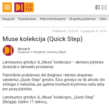
Naujausi
Populiariausi
Rekomenduojame
Ekspertų patarimai
Vaika
Publikuota: 2023 m. 12 gegužės d. 14:34
Muse kolekcija (Quick Step)
dizona.lt
Dizainas ir interjeras. Dovanų idėjos
Laminuotos grindys iš „Muse“ kolekcijos – akmens plytelės
išvaizda ir laminato privalumai.
Pamirškite problemas dėl drėgmės: rinkitės atsparias
vandeniui „Quick-Step“ grindis. Šios grindys ne tik atrodo itin
stilingai ir natūraliai, jas galima montuoti kryžminiu raštu arba
per pusę plytelės.
Laminuotos grindys iš „Muse“ kolekcijos, „Quick-Step“
(Belgija). Galimi 11 dekorų.