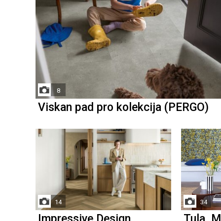
8
Viskan pad pro kolekcija (PERGO)
14
34
Impressive Design
Tula, M