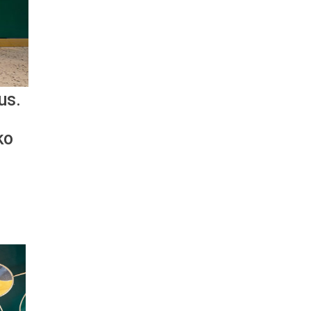
us.
ko