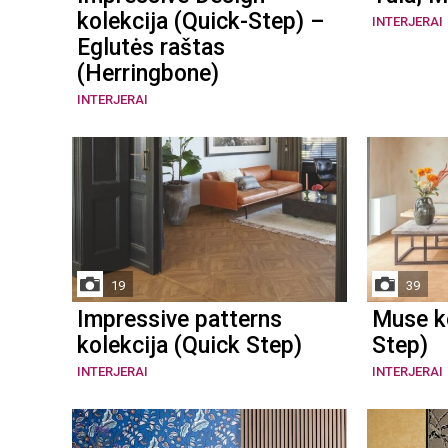
kolekcija (Quick-Step) –
INTERJERAI
Eglutės raštas
(Herringbone)
INTERJERAI
19
39
Impressive patterns
Muse ko
kolekcija (Quick Step)
Step)
INTERJERAI
INTERJERAI