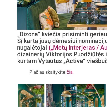
„Dizona“ kviečia prisiminti geria
Šį kartą jūsų dėmesiui nominaci
nugalėtojai
(„Metų interjeras / A
dizainerių Viktorijos Puodžiūtės
kurtam
Vytautas „Active“ viešbuč
Plačiau skaitykite
čia.