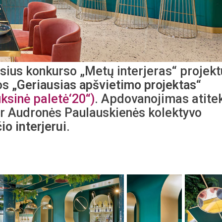
usius konkurso „Metų interjeras“ projekt
jos
„Geriausias apšvietimo projektas
“
uksinė paletė‘20“)
. Apdovanojimas atite
 ir Audronės Paulauskienės kolektyvo
io interjerui
.