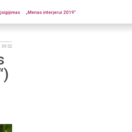
įsigijimas
„Menas interjerui 2019“
. 09:52
as
“)