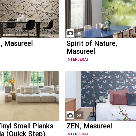
48
, Masureel
Spirit of Nature,
Masureel
INTERJERAI
25
inyl Small Planks
ZEN, Masureel
ja (Quick Step)
INTERJERAI