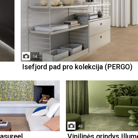
14
Isefjord pad pro kolekcija (PERGO)
40
asureel
Vinilinės grindys Illum