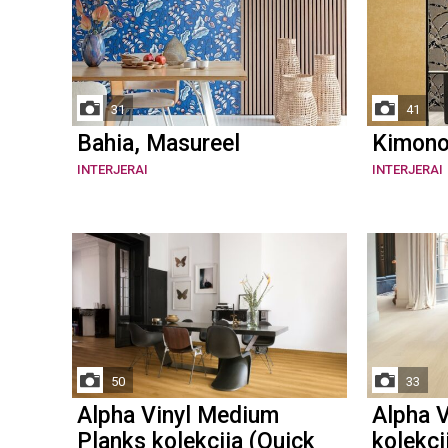
31
41
Bahia, Masureel
Kimono
INTERJERAI
INTERJERAI
50
33
Alpha Vinyl Medium
Alpha V
Planks kolekcija (Quick
kolekci