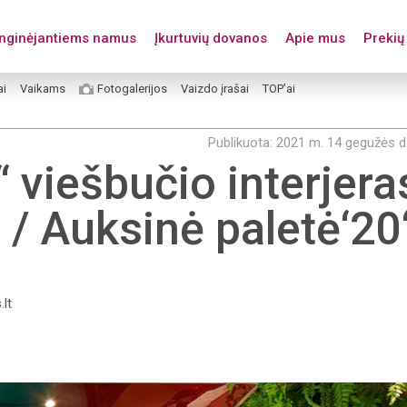
enginėjantiems namus
Įkurtuvių dovanos
Apie mus
Prekių 
ai
Vaikams
Fotogalerijos
Vaizdo įrašai
TOP’ai
Publikuota: 2021 m. 14 gegužės d
“ viešbučio interjer
 / Auksinė paletė‘20
.lt