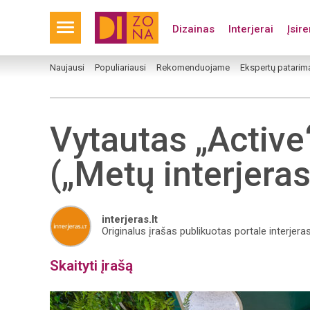
Dizainas
Interjerai
Įsir
Naujausi
Populiariausi
Rekomenduojame
Ekspertų patarim
Vytautas „Active
(„Metų interjeras
interjeras.lt
Originalus įrašas publikuotas portale interjeras
Skaityti įrašą