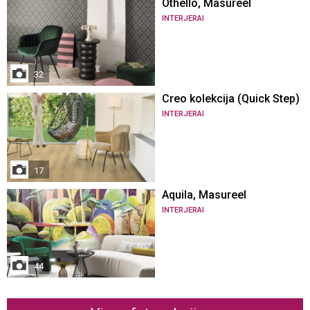
Othello, Masureel
INTERJERAI
32
Creo kolekcija (Quick Step)
INTERJERAI
17
Aquila, Masureel
INTERJERAI
44