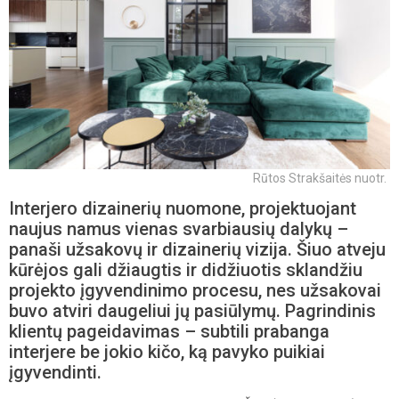
Rūtos Strakšaitės nuotr.
Interjero dizainerių nuomone, projektuojant
naujus namus vienas svarbiausių dalykų –
panaši užsakovų ir dizainerių vizija. Šiuo atveju
kūrėjos gali džiaugtis ir didžiuotis sklandžiu
projekto įgyvendinimo procesu, nes užsakovai
buvo atviri daugeliui jų pasiūlymų. Pagrindinis
klientų pageidavimas – subtili prabanga
interjere be jokio kičo, ką pavyko puikiai
įgyvendinti.