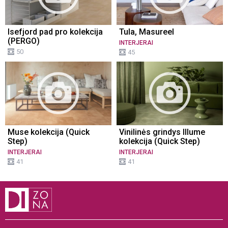
Isefjord pad pro kolekcija
Tula, Masureel
(PERGO)
INTERJERAI
50
45
Muse kolekcija (Quick
Vinilinės grindys Illume
Step)
kolekcija (Quick Step)
INTERJERAI
INTERJERAI
41
41