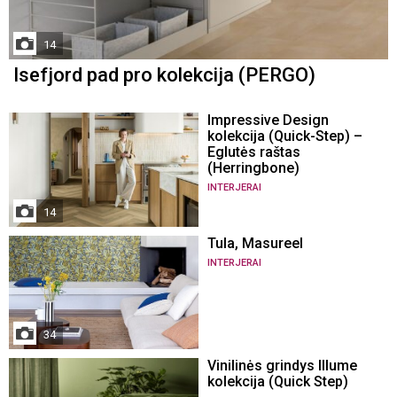
14
Isefjord pad pro kolekcija (PERGO)
Impressive Design
kolekcija (Quick-Step) –
Eglutės raštas
(Herringbone)
INTERJERAI
14
Tula, Masureel
INTERJERAI
34
Vinilinės grindys Illume
kolekcija (Quick Step)