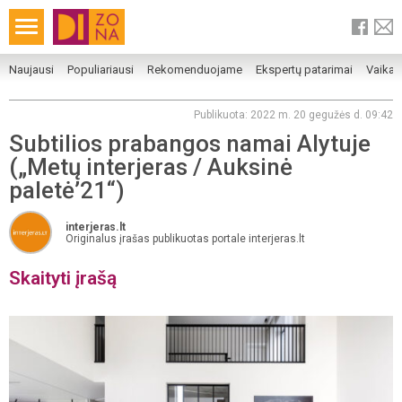
Naujausi
Populiariausi
Rekomenduojame
Ekspertų patarimai
Vaika
Publikuota: 2022 m. 20 gegužės d. 09:42
Subtilios prabangos namai Alytuje
(„Metų interjeras / Auksinė
paletė’21“)
interjeras.lt
Originalus įrašas publikuotas portale interjeras.lt
Skaityti įrašą