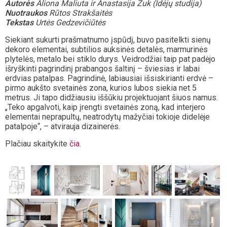
Autorės
Aliona Maliuta ir Anastasija Žuk (Idėjų studija)
Nuotraukos
Rūtos Strakšaitės
Tekstas
Urtės Gedzevičiūtės
Siekiant sukurti prašmatnumo įspūdį, buvo pasitelkti sienų
dekoro elementai, subtilios auksinės detalės, marmurinės
plytelės, metalo bei stiklo durys. Veidrodžiai taip pat padėjo
išryškinti pagrindinį prabangos šaltinį – šviesias ir labai
erdvias patalpas. Pagrindinė, labiausiai išsiskirianti erdvė –
pirmo aukšto svetainės zona, kurios lubos siekia net 5
metrus. Ji tapo didžiausiu iššūkiu projektuojant šiuos namus.
„Teko apgalvoti, kaip įrengti svetainės zoną, kad interjero
elementai neprapultų, neatrodytų mažyčiai tokioje didelėje
patalpoje“, – atvirauja dizainerės.
Plačiau skaitykite
čia
.