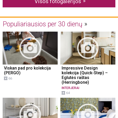
Visos fotogalerijos
Populiariausios per 30 dienų
Viskan pad pro kolekcija
Impressive Design
(PERGO)
kolekcija (Quick-Step) –
Eglutės raštas
66
(Herringbone)
INTERJERAI
64