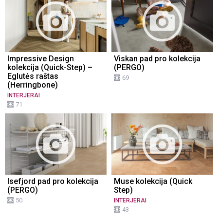
Impressive Design
Viskan pad pro kolekcija
kolekcija (Quick-Step) –
(PERGO)
Eglutės raštas
69
(Herringbone)
INTERJERAI
71
Isefjord pad pro kolekcija
Muse kolekcija (Quick
(PERGO)
Step)
50
INTERJERAI
43