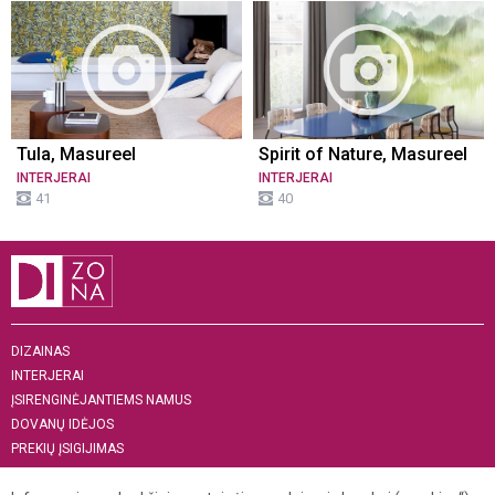
Tula, Masureel
Spirit of Nature, Masureel
INTERJERAI
INTERJERAI
41
40
DIZAINAS
INTERJERAI
ĮSIRENGINĖJANTIEMS NAMUS
DOVANŲ IDĖJOS
PREKIŲ ĮSIGIJIMAS
APIE MUS