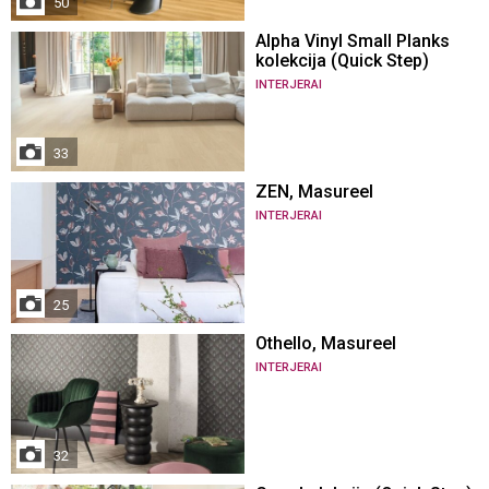
50
Alpha Vinyl Small Planks
kolekcija (Quick Step)
INTERJERAI
33
ZEN, Masureel
INTERJERAI
25
Othello, Masureel
INTERJERAI
32