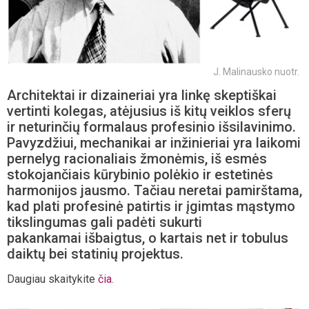
J. Malinausko nuotr.
Architektai ir dizaineriai yra linkę skeptiškai
vertinti kolegas, atėjusius iš kitų veiklos sferų
ir neturinčių formalaus profesinio išsilavinimo.
Pavyzdžiui, mechanikai ar inžinieriai yra laikomi
pernelyg racionaliais žmonėmis, iš esmės
stokojančiais kūrybinio polėkio ir estetinės
harmonijos jausmo. Tačiau neretai pamirštama,
kad plati profesinė patirtis ir įgimtas mąstymo
tikslingumas gali padėti sukurti
pakankamai išbaigtus, o kartais net ir tobulus
daiktų bei statinių projektus.
Daugiau skaitykite
čia.