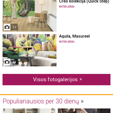
Creo kolekcija (Quick Step)
INTERJERAI
17
Aquila, Masureel
INTERJERAI
44
Visos fotogalerijos
Populiariausios per 30 dienų