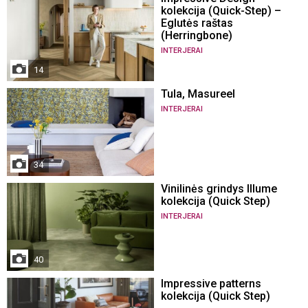
kolekcija (Quick-Step) –
Eglutės raštas
(Herringbone)
INTERJERAI
14
Tula, Masureel
INTERJERAI
34
Vinilinės grindys Illume
kolekcija (Quick Step)
INTERJERAI
40
Impressive patterns
kolekcija (Quick Step)