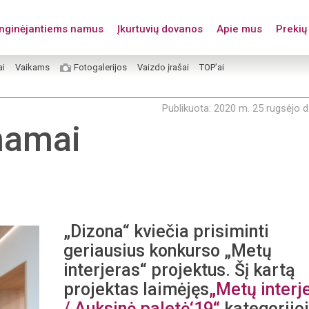
enginėjantiems namus
Įkurtuvių dovanos
Apie mus
Prekių 
ai
Vaikams
Fotogalerijos
Vaizdo įrašai
TOP’ai
Publikuota: 2020 m. 25 rugsėjo d
namai
„Dizona“ kviečia prisiminti
geriausius konkurso „Metų
interjeras“ projektus. Šį kartą
projektas laimėjęs
„Metų interj
/ Auksinė paletė‘19“
kategorijo