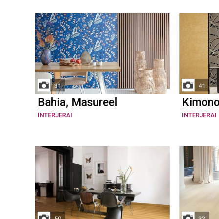
31
41
Bahia, Masureel
Kimono
INTERJERAI
INTERJERAI
50
33