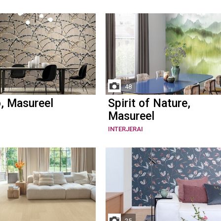
48
, Masureel
Spirit of Nature,
Masureel
INTERJERAI
25