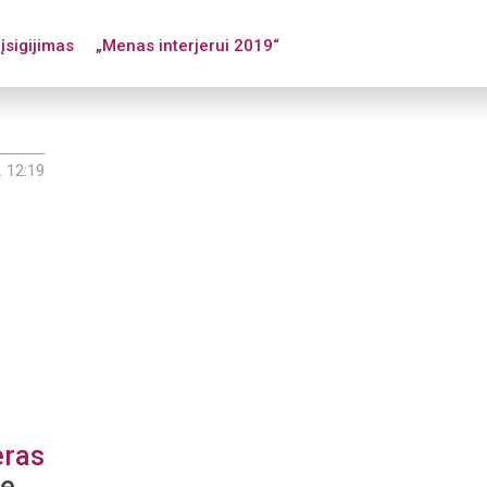
įsigijimas
„Menas interjerui 2019“
. 12:19
eras
je