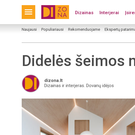
Dizainas
Interjerai
Įsir
Naujausi
Populiariausi
Rekomenduojame
Ekspertų patarim
Didelės šeimos 
dizona.lt
Dizainas ir interjeras. Dovanų idėjos