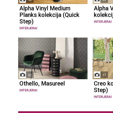
Alpha Vinyl Medium
Alpha V
Planks kolekcija (Quick
kolekci
Step)
INTERJERAI
INTERJERAI
32
17
Othello, Masureel
Creo ko
Step)
INTERJERAI
INTERJERAI