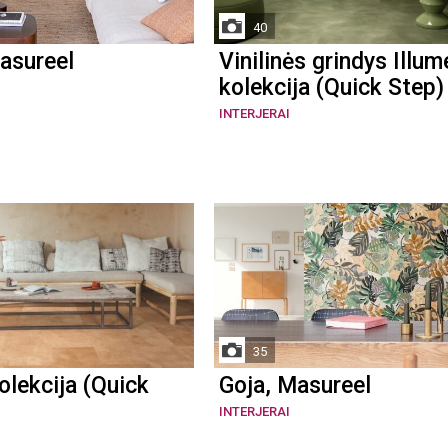
40
asureel
Vinilinės grindys Illum
kolekcija (Quick Step)
INTERJERAI
35
lekcija (Quick
Goja, Masureel
INTERJERAI