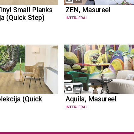
inyl Small Planks
ZEN, Masureel
ja (Quick Step)
INTERJERAI
44
lekcija (Quick
Aquila, Masureel
INTERJERAI