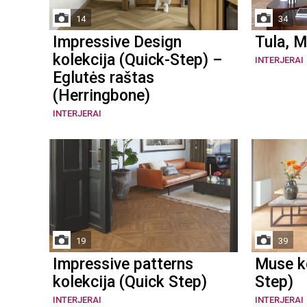
14
34
Impressive Design
Tula, M
kolekcija (Quick-Step) –
INTERJERAI
Eglutės raštas
(Herringbone)
INTERJERAI
19
39
Impressive patterns
Muse ko
kolekcija (Quick Step)
Step)
INTERJERAI
INTERJERAI